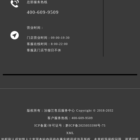

总部服务热线
山东省威海市环翠区新威海路89号振华商厦一楼名表维修法穆兰售后服务中心（需提前预约）
400-609-9509
山东省潍坊市奎文区东风东街法穆兰售后服务中心（需提前预约）
山东省枣庄市滕州市北辛路与善国路交叉口法穆兰售后服务中心（需提前预约）
营业时间：
山东省淄博市张店区金晶大道法穆兰售后服务中心（需提前预约）

门店营业时间：09:00-19:30
上海市黄浦区南京东路299号宏伊国际广场写字楼8层806室法穆兰售后服务中心（需提前预约）
客服在线时间：8:00-22:00
上海市徐汇区虹桥路3号港汇中心2座37层3705室法穆兰售后服务中心（需提前预约）
客服及门店节假日不休
浙江省杭州市上城区钱江路1366号华润大厦A座5层503-5室法穆兰售后服务中心（需提前预约）
浙江省湖州市吴兴区劳动路法穆兰售后服务中心（需提前预约）
浙江省嘉兴市南湖区广益路705号嘉兴世界贸易中心A座13层1304室法穆兰售后服务中心（需提前预约）
浙江省金华市金东区东市南街777号金华万达广场4号楼22楼2209室法穆兰售后服务中心（需提前预约）
浙江省丽水市莲都区解放街法穆兰售后服务中心（需提前预约）
浙江省宁波市江北区大闸南路500号来福士广场办公楼20层2009室法穆兰售后服务中心（需提前预约）
版权所有：
法穆兰售后服务中心
Copyright © 2018-2032
浙江省衢州市柯城区上街法穆兰售后服务中心（需提前预约）
客户服务热线：
400-609-9509
浙江省绍兴市越城区胜利东路379号世茂天际中心写字楼8层805室法穆兰售后服务中心（需提前预约）
ICP备案/许可证号：黔ICP备2025055598号-75
浙江省舟山市定海区解放东路法穆兰售后服务中心（需提前预约）
XML
澳门特别行政区大堂区议事亭前地（新马路）法穆兰售后服务中心（需提前预约）
如权利人或知情人士发现本站内容存在事实错误或涉及版权、名誉权等侵权问题，请通过邮