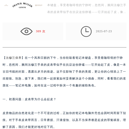
本键盘，享受着咖啡馆的宁静时，忽然间，腕间法穆兰手
徐州市鼓楼区淮海东路29号苏宁广场IFC国际金融中心写字楼35层3508室（需提前预约）
表的皮表带似乎在抗议这份静谧——它开始起了皮，像是
扬州市邗江区国展路29号星耀天地写字楼1号楼18层1803室（需提前预约）
一本古旧书籍的封面，透露出岁月的痕迹。这不仅影响
盐城市盐都区世纪大道5号盐城金融城写字楼1号楼16层1604室（需提前预约）
了…

泰州市海陵区永定东路399号置地商务中心东塔写字楼（华润万象城）17层1706室（需提前预约）
309 次
2025-07-23
宁波市江北区大闸南路500号来福士广场办公楼20层2009室（需提前预约）
杭州市上城区钱江路1366号华润大厦写字楼A座5层503-5室（需提前预约）
金华市金东区东市南街777号金华万达广场写字楼4号楼22层2209室（需提前预约）
【
法穆兰保养
】在一个风和日丽的下午，当你轻敲着笔记本键盘，享受着咖啡馆的宁静
绍兴市越城区胜利东路379号世茂天际中心写字楼8层805室（需提前预约）
时，忽然间，腕间法穆兰手表的皮表带似乎在抗议这份静谧——它开始起了皮，像是一本
嘉兴市南湖区广益路705号嘉兴世界贸易中心写字楼A座13层1304室（需提前预约）
古旧书籍的封面，透露出岁月的痕迹。这不仅影响了手表的美观，更让你的心情添上了一
南昌市红谷滩新区红谷中大道998号绿地双子塔（中央广场）A1座办公楼14层07室（需提前预约）
丝烦恼。别急，接下来，我们将一起探索如何妥善解决这个小插曲，同时，看看我们的老
朋友——笔记本电脑，如何在这一过程中扮演一个有趣的辅助角色。
济南市历下区经十路11111号华润中心写字楼（万象城）15层1508室（需提前预约）
广州市天河区天河路230号万菱汇国际中心写字楼A塔7层704室（需提前预约）
一、初遇问题：皮表带为什么会起皮？
广州市越秀区环市东路371-375号世界贸易中心大厦南塔写字楼15层07室（需提前预约）
深圳市罗湖区深南东路5001号华润大厦写字楼17层1701室（需提前预约）
皮质物品的自然老化是一个不可逆的过程，正如你的笔记本电脑外壳也会因时间而留下划
惠州市惠城区江北文昌一路7号华贸大厦写字楼1座30层05室（需提前预约）
痕。对于手表皮表带而言，日常磨损、汗液侵蚀、以及不当保养都是起皮的罪魁祸首。理
厦门市思明区湖滨东路95号华润大厦写字楼B座11层1104室（需提前预约）
解了原因，我们才能更好地对症下药。