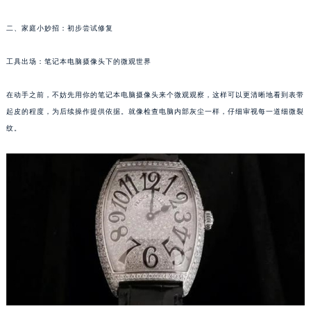
福州市鼓楼区五四路128-1号恒力城写字楼15层03室（需提前预约）
二、家庭小妙招：初步尝试修复
成都市锦江区人民东路6号SAC东原中心写字楼24层2406B室（需提前预约）
重庆市江北区观音桥步行街2号融恒时代广场写字楼9层902室（需提前预约）
工具出场：笔记本电脑摄像头下的微观世界
长沙市芙蓉区定王台街道建湘路393号世茂环球金融中心写字楼（芙蓉广场）10层13室（需提前预约）
郑州市二七区铭功路10号华润大厦写字楼29层2905室（需提前预约）
在动手之前，不妨先用你的笔记本电脑摄像头来个微观观察，这样可以更清晰地看到表带
太原市迎泽区解放路15号亨得利名表服务中心（品牌授权店）3层整层（需提前预约）
起皮的程度，为后续操作提供依据。就像检查电脑内部灰尘一样，仔细审视每一道细微裂
纹。
沈阳市沈河区中街路137号亨得利名表服务中心（品牌授权店）1层整层（需提前预约）
沈阳市沈河区中街路83号亨得利名表服务中心（品牌授权店）1层整层（需提前预约）
乌鲁木齐市天山区红山路26号时代广场（CCMALL）C座17层17-B（需提前预约）
温州市鹿城区锦绣路1067号置信广场10层1015室（需提前预约）
哈尔滨市道里区友谊西路600号富力中心T2座写字楼29层03室（需提前预约）
大连市中山区人民路15号国际金融大厦7层G室（需提前预约）
佛山市禅城区季华五路57号万科金融中心C座12层1205室（需提前预约）
东莞市东城街道鸿福东路1号民盈国贸中心T1写字楼9层907室（需提前预约）
无锡市梁溪区人民中路139号恒隆广场写字楼1座11层1104室（需提前预约）
南通市崇川区工农路57号圆融广场写字楼16层1603室（需提前预约）