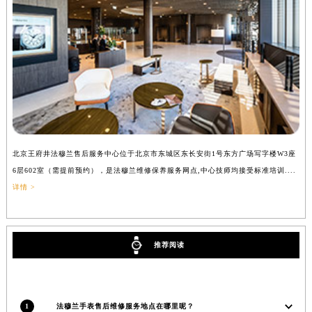
辽宁省铁岭市银州区南马路法穆兰售后服务中心（需提前预约）
辽宁省营口市站前区市府路与渤海大街交叉口法穆兰售后服务中心（需提前预约）
辽宁省沈阳市沈河区中街路137号亨得利名表维修授权店1楼法穆兰售后服务中心（需提前预约）
辽宁省沈阳市沈河区中街路83号亨得利名表维修授权店1楼法穆兰售后服务中心（需提前预约）
北京市朝阳区建国门外大街甲6号华熙国际中心D座11层1102室法穆兰售后服务中心（北京总部）（需提前预约）
北京市东城区东长安街1号王府井东方广场W3座6层602室法穆兰售后服务中心（需提前预约）
河北省保定市竞秀区朝阳北大街北国先天下法穆兰售后服务中心（需提前预约）
内蒙古自治区阿拉善盟市左旗土尔扈特大街法穆兰售后服务中心（需提前预约）
北京王府井法穆兰售后服务中心位于北京市东城区东长安街1号东方广场写字楼W3座
上
内蒙古自治区巴彦淖尔市临河区新华街法穆兰售后服务中心（需提前预约）
6层602室（需提前预约），是法穆兰维修保养服务网点,中心技师均接受标准培训....
（
详情 >
内蒙古自治区包头市青山区幸福路甲3号王府井百货名表维修法穆兰售后服务中心（需提前预约）
内蒙古自治区赤峰市红山区哈达街法穆兰售后服务中心（需提前预约）
内蒙古自治区鄂尔多斯市东胜区伊金霍洛街法穆兰售后服务中心（需提前预约）
推荐阅读
内蒙古自治区呼伦贝尔市海拉尔区中央街法穆兰售后服务中心（需提前预约）
内蒙古自治区通辽市科尔沁区明仁大街法穆兰售后服务中心（需提前预约）
内蒙古自治区乌海市海勃湾区人民南路法穆兰售后服务中心（需提前预约）
内蒙古自治区乌兰察布市集宁区恩和大街法穆兰售后服务中心（需提前预约）
1
法穆兰手表售后维修服务地点在哪里呢？