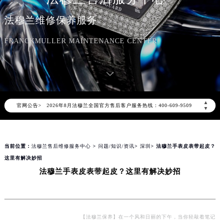
法穆兰维修保养服务
FRANCKMULLER MAINTENANCE CENTER
2026年8月法穆兰中国区售后服务网络优化升级公告
2026年8月法穆兰全国官方售后客户服务热线：400-609-9509
▲
官网公告>
法穆兰官方全国统一服务热线400-609-9509，服务覆盖中国大陆、香港、澳门、台湾全部区域（非大陆需加拨“+86”）
▼
2026年8月法穆兰售后服务中心最新网点地址：
北京市朝阳区建国门外大街甲6号华熙国际中心写字楼D座11层1102室（北京总部）（需提前预约）
当前位置：
法穆兰售后维修服务中心
>
问题/知识/资讯
>
深圳
> 法穆兰手表皮表带起皮？
北京市东城区东长安街1号东方广场写字楼W3座6层602室（需提前预约）
这里有解决妙招
天津市和平区赤峰道136号天津国际金融中心写字楼26层2603室（需提前预约）
法穆兰手表皮表带起皮？这里有解决妙招
上海市徐汇区虹桥路3号港汇中心写字楼2座37层3705室（需提前预约）
上海市黄浦区南京东路299号宏伊国际广场写字楼8层806室（需提前预约）
南京市秦淮区中山南路1号（新街口）南京中心写字楼22层C1-1室（需提前预约）
常州市新北区龙锦路1590号现代传媒中心写字楼5号楼10层1008室（需提前预约）
【法穆兰保养】在一个风和日丽的下午，当你轻敲着笔记