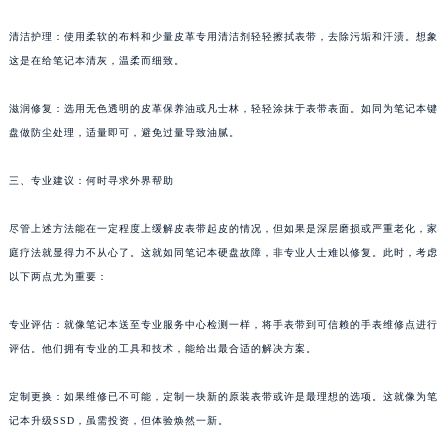
苏州市苏州工业园区星港街199号苏州中心办公楼C座22层08室（需提前预约）
清洁护理：使用柔软的布料和少量皮革专用清洁剂轻轻擦拭表带，去除污垢和汗渍。想象
武汉市江汉区解放大道686号世界贸易大厦38层09室（需提前预约）
这是在给笔记本清灰，温柔而细致。
南宁市青秀区金湖路59号地王大厦12楼1224室（需提前预约）
合肥市蜀山区潜山路111号万象城华润大厦B座12楼03室（需提前预约）
滋润修复：选用无色透明的皮革保养油或凡士林，轻轻涂抹于表带表面。如同为笔记本键
泉州市丰泽区宝洲路729号浦西万达中心写字楼A座7楼709室（需提前预约）
盘做防尘处理，适量即可，避免过量导致油腻。
青岛市南区山东路6号华润大厦B座22层04室（需提前预约）
三、专业建议：何时寻求外界帮助
烟台市芝罘区胜利路139号万达金融中心A座907室（需提前预约）
长春市朝阳区西安大路727号中银大厦A座(旺进大厦)18层09室（需提前预约）
尽管上述方法能在一定程度上缓解皮表带起皮的情况，但如果是深层磨损或严重老化，家
贵阳市南明区都司高架桥路33号亨特国际金融中心14楼14D（需提前预约）
庭疗法就显得力不从心了。这就如同笔记本硬盘故障，非专业人士难以修复。此时，考虑
昆明市盘龙区北京路928号同德昆明广场写字楼10层06室（需提前预约）
以下两点尤为重要：
石家庄市长安区中山东路39号勒泰中心写字楼B座13层07室（需提前预约）
专业评估：就像笔记本送至专业服务中心检测一样，将手表带到可信赖的手表维修点进行
西安市碑林区南关正街88号华侨城长安国际中心E座6楼10室（需提前预约）
评估。他们拥有专业的工具和技术，能给出最合适的解决方案。
海口市龙华区金贸东路5号海口华润大厦B座17层1707室（需提前预约）
唐山市路南区新华东道100号万达广场写字楼A座10层1002室（需提前预约）
定制更换：如果维修已不可能，定制一块新的原装表带或许是最理想的选项。这就像为笔
台州市椒江区东海大道1800号腾达中心东1幢20楼2002室（需提前预约）
记本升级SSD，虽需投资，但体验焕然一新。
内蒙古自治区呼和浩特市玉泉区大学西街70号华润万象城写字楼（鄂尔多斯大厦）23层2326室（需提前预约）