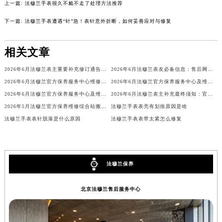
上一篇:
法穆兰手表很久不戴不走了处理方法推荐
吉林省辽源市龙山区人民大街法穆兰售后服务中心（需提前预约）
下一篇:
法穆兰手表遭遇“针”急！表针意外折断，如何妥善应对与修复
吉林省梅河口市新华街道梅河大街法穆兰售后服务中心（需提前预约）
吉林省四平市铁东区紫气大路与南九经街交汇处法穆兰售后服务中心（需提前预约）
相关文章
吉林省松原市宁江区五环大街法穆兰售后服务中心（需提前预约）
吉林省通化市东昌区环通乡江南大街法穆兰售后服务中心（需提前预约）
2026年6月法穆兰表主重要补充修订通告：售后网点搬迁与新增
2026年6月法穆兰表友必备信息：售后网点搬迁及新开
吉林省延边市延吉市解放路法穆兰售后服务中心（需提前预约）
2026年6月法穆兰官方保养服务中心维修点搬迁及增设补充方案文件定稿
2026年6月法穆兰官方保养服务中心及维修点迁移新设补充公告原文
辽宁省鞍山市铁东区站前街法穆兰售后服务中心（需提前预约）
2026年6月法穆兰官方保养服务中心及维修点迁移新设补充公告文本
2026年6月法穆兰表主补充最终须知：官方售后网点迁移与新设
2026年5月法穆兰官方保养维修综合站搬迁及新增服务点补充确认内容
法穆兰手表表壳有划痕原因是啥
辽宁省本溪市平山区胜利路法穆兰售后服务中心（需提前预约）
法穆兰手表表针脱落是什么原因
法穆兰手表表带太紧怎么修复
辽宁省朝阳市双塔区新华路法穆兰售后服务中心（需提前预约）
辽宁省丹东市振兴区七经街法穆兰售后服务中心（需提前预约）
辽宁省抚顺市新抚区东一路法穆兰售后服务中心（需提前预约）
辽宁省阜新市海州区解放大街法穆兰售后服务中心（需提前预约）
法穆兰保养
辽宁省葫芦岛市连山区中央路法穆兰售后服务中心（需提前预约）
北京法穆兰售后服务中心
辽宁省锦州市古塔区中央大街法穆兰售后服务中心（需提前预约）
辽宁省辽阳市白塔区新运大街法穆兰售后服务中心（需提前预约）
辽宁省盘锦市兴隆台区石油大街法穆兰售后服务中心（需提前预约）