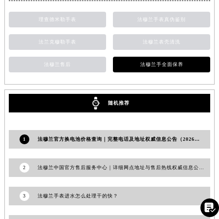
福建省莆田市城厢区霞林街道荔华东大道法穆兰售后服务中心（需提前预约）
理查德米勒手表
法穆兰手表真伪鉴别
福建省三明市三元区东乾二路法穆兰售后服务中心（需提前预约）
福建省漳州市龙文区步港路法穆兰售后服务中心（需提前预约）
法兰克穆勒手表
法穆兰表壳清洗
江苏省常州市新北区龙锦路1590号现代传媒中心5号楼10层1008室法穆兰售后服务中心（需提前预约）
江苏省淮安市清江浦区淮海北路法穆兰售后服务中心（需提前预约）
法穆兰售后
法穆兰手全面保养
江苏省连云港市海州区通灌北路法穆兰售后服务中心（需提前预约）
江苏省南京市秦淮区中山南路1号南京中心22层22-C1-C3室法穆兰售后服务中心（需提前预约）
随机推荐
江苏省宿迁市宿城区西湖路法穆兰售后服务中心（需提前预约）
江苏省泰州市海陵区永定东路399号置地商务中心东塔（华润万象城）17层1706室法穆兰售后服务中心（需提前预约）
江苏省徐州市鼓楼区淮海东路29号苏宁广场IFC国际金融中心35层3508室法穆兰售后服务中心（需提前预约）
1
法穆兰官方换电池价格查询｜完整电话及地址权威信息公告（2026年6月最新）
江苏省盐城市盐都区世纪大道5号盐城金融城写字楼1号楼16层1604室法穆兰售后服务中心（需提前预约）
江苏省扬州市邗江区国展路29号星耀天地写字楼1号楼18层1803室法穆兰售后服务中心（需提前预约）
2
法穆兰中国官方售后服务中心｜详细网点地址与售后热线权威信息公告（2026年7月最新）
江苏省镇江市京口区中山东路法穆兰售后服务中心（需提前预约）
江西省抚州市临川区赣东大道法穆兰售后服务中心（需提前预约）
3
法穆兰手表进水怎么处理干的快？
江西省赣州市章贡区文清路法穆兰售后服务中心（需提前预约）

江西省吉安市吉州区井冈山大道法穆兰售后服务中心（需提前预约）