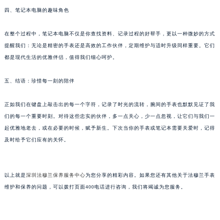
甘肃省兰州市七里河区西津西路16号兰州中心写字楼21层2102室（需提前预约）
四、笔记本电脑的趣味角色
重庆市解放碑渝中区民权路28号英利国际金融中心写字楼20层01室（需提前预约）
在整个过程中，笔记本电脑不仅是你查找资料、记录过程的好帮手，更以一种微妙的方式
黑龙江省大庆市萨尔图区会战大街法穆兰售后服务中心（需提前预约）
提醒我们：无论是精密的手表还是高效的工作伙伴，定期维护与适时升级同样重要。它们
黑龙江省鹤岗市向阳区红军路法穆兰售后服务中心（需提前预约）
都是现代生活的优雅伴侣，值得我们细心呵护。
黑龙江省黑河市爱辉区中央街法穆兰售后服务中心（需提前预约）
黑龙江省鸡西市鸡冠区红军路法穆兰售后服务中心（需提前预约）
五、结语：珍惜每一刻的陪伴
黑龙江省佳木斯市向阳区长安路法穆兰售后服务中心（需提前预约）
正如我们在键盘上敲击出的每一个字符，记录了时光的流转，腕间的手表也默默见证了我
黑龙江省牡丹江市东安区太平路法穆兰售后服务中心（需提前预约）
们的每一个重要时刻。对待这些忠实的伙伴，多一点关心，少一点忽视，让它们与我们一
黑龙江省七台河市桃山区大同街法穆兰售后服务中心（需提前预约）
起优雅地老去，或在必要的时候，赋予新生。下次当你的手表或笔记本需要关爱时，记得
黑龙江省齐齐哈尔市龙沙区龙华路法穆兰售后服务中心（需提前预约）
及时给予它们应有的关怀。
黑龙江省双鸭山市尖山区新兴大街法穆兰售后服务中心（需提前预约）
黑龙江省绥化市北林区新华街与康庄路交叉口法穆兰售后服务中心（需提前预约）
黑龙江省伊春市伊美区通河路法穆兰售后服务中心（需提前预约）
以上就是
深圳法穆兰保养服务中心
为您分享的精彩内容。如果您还有其他关于法穆兰手表
维护和保养的问题，可以拨打页面400电话进行咨询，我们将竭诚为您服务。
吉林省白城市洮北区明仁南街法穆兰售后服务中心（需提前预约）
吉林省白山市浑江区浑江大街法穆兰售后服务中心（需提前预约）
吉林省吉林市船营区河南街法穆兰售后服务中心（需提前预约）