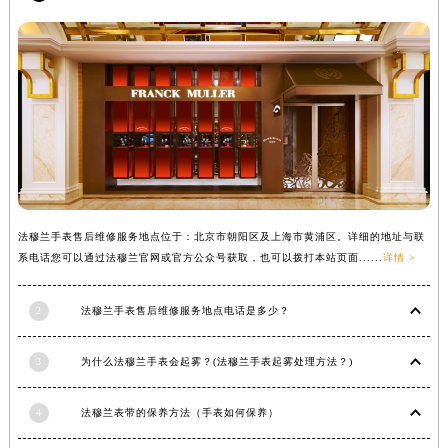
内蒙古自治区锡林郭勒盟市锡林浩特市光明街与额尔敦路交叉口法穆兰售后服务中心（需提前预约）
内蒙古自治区兴安盟市乌兰浩特市兴安大街法穆兰售后服务中心（需提前预约）
山西省大同市平城区迎宾街法穆兰售后服务中心（需提前预约）
山西省晋城市城区黄华街法穆兰售后服务中心（需提前预约）
山西省晋中市榆次区顺城街法穆兰售后服务中心（需提前预约）
山西省临汾市尧都区解放路法穆兰售后服务中心（需提前预约）
山西省吕梁市离石区永宁中路与建设街交叉口法穆兰售后服务中心（需提前预约）
山西省朔州市朔城区怡西路与鄯阳西街交汇处法穆兰售后服务中心（需提前预约）
法穆兰手表售后维修服务地点位于：北京市朝阳区及上海市黄浦区。详细的地址与联
山西省忻州市忻府区和平东街与七一南路交叉口法穆兰售后服务中心（需提前预约）
系电话您可以通过法穆兰官网或官方公众号获取，也可以拨打本站页面......
详情 >
山西省阳泉市郊区平阳东街与新城大道交叉口法穆兰售后服务中心（需提前预约）
山西省运城市盐湖区河东街法穆兰售后服务中心（需提前预约）
2
法穆兰手表售后维修服务地点电话是多少？
山西省长治市潞州区英雄中路法穆兰售后服务中心（需提前预约）
山西省太原市迎泽区迎泽街道解放路15号亨得利名表维修授权店3楼法穆兰售后服务中心（需提前预约）
3
为什么法穆兰手表会起雾？(法穆兰手表起雾处理方法？)
天津市和平区赤峰道136号天津国际金融中心26层2603室法穆兰售后服务中心（需提前预约）
安徽省安庆市迎江区人民路法穆兰售后服务中心（需提前预约）
4
法穆兰表带的保养方法（手表如何保养）
安徽省蚌埠市蚌山区淮河路法穆兰售后服务中心（需提前预约）