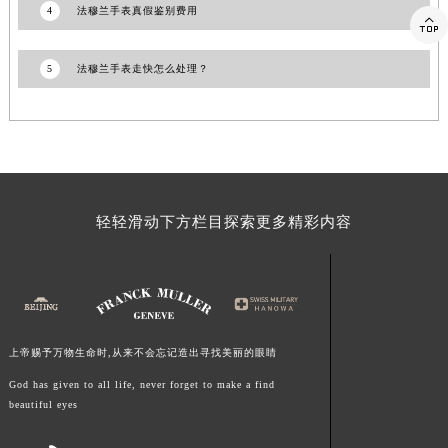
4
法穆兰手表真假鉴别费用

江西省景德镇市珠山区珠山中路法穆兰售后服务中心（需提前预约）
江西省九江市浔阳区浔阳路法穆兰售后服务中心（需提前预约）
5
法穆兰手表走快怎么处理？
江西省南昌市红谷滩新区红谷中大道998号绿地双子塔（中央广场）A1座办公楼14层1407室法穆兰售后服务中心（需提前预约）
江西省萍乡市安源区萍安北大道与康庄路交叉口法穆兰售后服务中心（需提前预约）
江西省上饶市信州区滨江西路法穆兰售后服务中心（需提前预约）
江西省新余市渝水区北湖西路法穆兰售后服务中心（需提前预约）
江西省宜春市袁州区中山中路法穆兰售后服务中心（需提前预约）
江西省鹰潭市月湖区胜利东路法穆兰售后服务中心（需提前预约）
轻轻滑动下方栏目探索更多精彩内容
山东省德州市德城区东风中路法穆兰售后服务中心（需提前预约）
山东省东营市东营区济南路法穆兰售后服务中心（需提前预约）
山东省济南市历下区经十路11111号华润中心写字楼（万象城）15层1508室法穆兰售后服务中心（需提前预约）
山东省济宁市任城区太白楼路法穆兰售后服务中心（需提前预约）
上帝赐予万物生命时,从来不会忘记造出寻找美丽的眼睛
山东省莱芜市文化南路8号银座商城名表维修一楼名表维修法穆兰售后服务中心（需提前预约）
山东省临沂市兰山区解放路法穆兰售后服务中心（需提前预约）
God has given to all life, never forget to make a find
beautiful eyes
山东省日照市东港区烟台路法穆兰售后服务中心（需提前预约）
山东省泰安市泰山区财源街道泰山大街法穆兰售后服务中心（需提前预约）