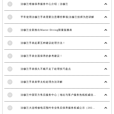
5
法穆兰维修保养服务中心介绍 | 法穆兰
安徽省亳州市谯城区魏武大道法穆兰售后服务中心（需提前预约）
安徽省池州市贵池区长江路法穆兰售后服务中心（需提前预约）
6
平常使用法穆兰手表需要注意哪些事项|法穆兰技师为您讲解
安徽省滁州市琅琊区南谯北路法穆兰售后服务中心（需提前预约）
安徽省阜阳市颍州区颍州北路法穆兰售后服务中心（需提前预约）
7
法穆兰全新推出Master Diving限量版腕表
安徽省淮北市相山区淮海路法穆兰售后服务中心（需提前预约）
安徽省淮南市田家庵区国庆中路法穆兰售后服务中心（需提前预约）
8
法穆兰手表起雾五种建议处理方法！
安徽省黄山市屯溪区黄山西路法穆兰售后服务中心（需提前预约）
安徽省六安市金安区解放中路法穆兰售后服务中心（需提前预约）
9
法穆兰手表全面保养的参考建议！
安徽省马鞍山市雨山区湖南西路法穆兰售后服务中心（需提前预约）
10
法穆兰手表很久不戴不走了处理技巧盘点
安徽省宿州市埇桥区人民中路法穆兰售后服务中心（需提前预约）
安徽省铜陵市铜官区石城大道法穆兰售后服务中心（需提前预约）
11
法穆兰手表表带太松处理办法详解
安徽省芜湖市镜湖区中山路步行街法穆兰售后服务中心（需提前预约）
安徽省宣城市宣州区叠嶂西路法穆兰售后服务中心（需提前预约）
12
法穆兰中国官方售后服务中心｜地址与客户服务热线权威信息通知（2026年7月最新）
福建省龙岩市新罗区九一南路法穆兰售后服务中心（需提前预约）
福建省南平市建阳区人民西路法穆兰售后服务中心（需提前预约）
13
法穆兰大连维修电话预约专业售后保养服务权威公示（2026年7月最新）
福建省宁德市蕉城区天湖东路法穆兰售后服务中心（需提前预约）