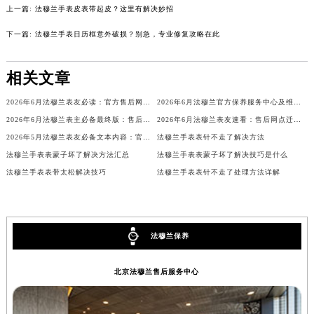
上一篇:
法穆兰手表皮表带起皮？这里有解决妙招
吉林省辽源市龙山区人民大街法穆兰售后服务中心（需提前预约）
吉林省梅河口市新华街道梅河大街法穆兰售后服务中心（需提前预约）
下一篇:
法穆兰手表日历框意外破损？别急，专业修复攻略在此
吉林省四平市铁东区紫气大路与南九经街交汇处法穆兰售后服务中心（需提前预约）
吉林省松原市宁江区五环大街法穆兰售后服务中心（需提前预约）
相关文章
吉林省通化市东昌区环通乡江南大街法穆兰售后服务中心（需提前预约）
2026年6月法穆兰表友必读：官方售后网点搬迁及新开汇总
2026年6月法穆兰官方保养服务中心及维修点迁移新设补充公告原文发布
吉林省延边市延吉市解放路法穆兰售后服务中心（需提前预约）
2026年6月法穆兰表主必备最终版：售后网点迁移与新开业
2026年6月法穆兰表友速看：售后网点迁移及新开全览
辽宁省鞍山市铁东区站前街法穆兰售后服务中心（需提前预约）
2026年5月法穆兰表友必备文本内容：官方保养维修中心搬迁及新开列表
法穆兰手表表针不走了解决方法
辽宁省本溪市平山区胜利路法穆兰售后服务中心（需提前预约）
法穆兰手表表蒙子坏了解决方法汇总
法穆兰手表表蒙子坏了解决技巧是什么
辽宁省朝阳市双塔区新华路法穆兰售后服务中心（需提前预约）
法穆兰手表表带太松解决技巧
法穆兰手表表针不走了处理方法详解
辽宁省丹东市振兴区七经街法穆兰售后服务中心（需提前预约）
辽宁省抚顺市新抚区东一路法穆兰售后服务中心（需提前预约）
辽宁省阜新市海州区解放大街法穆兰售后服务中心（需提前预约）
法穆兰保养
辽宁省葫芦岛市连山区中央路法穆兰售后服务中心（需提前预约）
辽宁省锦州市古塔区中央大街法穆兰售后服务中心（需提前预约）
北京法穆兰售后服务中心
辽宁省辽阳市白塔区新运大街法穆兰售后服务中心（需提前预约）
辽宁省盘锦市兴隆台区石油大街法穆兰售后服务中心（需提前预约）