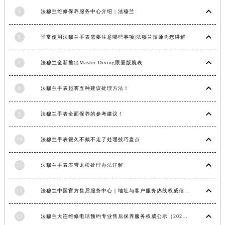
安徽省亳州市谯城区魏武大道法穆兰售后服务中心（需提前预约）
5
法穆兰维修保养服务中心介绍 | 法穆兰
安徽省池州市贵池区长江路法穆兰售后服务中心（需提前预约）
6
平常使用法穆兰手表需要注意哪些事项|法穆兰技师为您讲解
安徽省滁州市琅琊区南谯北路法穆兰售后服务中心（需提前预约）
安徽省阜阳市颍州区颍州北路法穆兰售后服务中心（需提前预约）
7
法穆兰全新推出Master Diving限量版腕表
安徽省淮北市相山区淮海路法穆兰售后服务中心（需提前预约）
安徽省淮南市田家庵区国庆中路法穆兰售后服务中心（需提前预约）
8
法穆兰手表起雾五种建议处理方法！
安徽省黄山市屯溪区黄山西路法穆兰售后服务中心（需提前预约）
安徽省六安市金安区解放中路法穆兰售后服务中心（需提前预约）
9
法穆兰手表全面保养的参考建议！
安徽省马鞍山市雨山区湖南西路法穆兰售后服务中心（需提前预约）
安徽省宿州市埇桥区人民中路法穆兰售后服务中心（需提前预约）
10
法穆兰手表很久不戴不走了处理技巧盘点
安徽省铜陵市铜官区石城大道法穆兰售后服务中心（需提前预约）
安徽省芜湖市镜湖区中山路步行街法穆兰售后服务中心（需提前预约）
11
法穆兰手表表带太松处理办法详解
安徽省宣城市宣州区叠嶂西路法穆兰售后服务中心（需提前预约）
12
法穆兰中国官方售后服务中心｜地址与客户服务热线权威信息通知（2026年7月最新）
福建省龙岩市新罗区九一南路法穆兰售后服务中心（需提前预约）
福建省南平市建阳区人民西路法穆兰售后服务中心（需提前预约）
13
法穆兰大连维修电话预约专业售后保养服务权威公示（2026年7月最新）
福建省宁德市蕉城区天湖东路法穆兰售后服务中心（需提前预约）