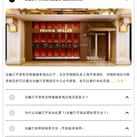
内蒙古自治区锡林郭勒盟市锡林浩特市光明街与额尔敦路交叉口法穆兰售后服务中心（需提前预约）
内蒙古自治区兴安盟市乌兰浩特市兴安大街法穆兰售后服务中心（需提前预约）
山西省大同市平城区迎宾街法穆兰售后服务中心（需提前预约）
山西省晋城市城区黄华街法穆兰售后服务中心（需提前预约）
山西省晋中市榆次区顺城街法穆兰售后服务中心（需提前预约）
山西省临汾市尧都区解放路法穆兰售后服务中心（需提前预约）
山西省吕梁市离石区永宁中路与建设街交叉口法穆兰售后服务中心（需提前预约）
山西省朔州市朔城区怡西路与鄯阳西街交汇处法穆兰售后服务中心（需提前预约）
山西省忻州市忻府区和平东街与七一南路交叉口法穆兰售后服务中心（需提前预约）
法穆兰手表售后维修服务地点位于：北京市朝阳区及上海市黄浦区。详细的地址与联
系电话您可以通过法穆兰官网或官方公众号获取，也可以拨打本站页面......
详情 >
山西省阳泉市郊区平阳东街与新城大道交叉口法穆兰售后服务中心（需提前预约）
山西省运城市盐湖区河东街法穆兰售后服务中心（需提前预约）
2
法穆兰手表售后维修服务地点电话是多少？
山西省长治市潞州区英雄中路法穆兰售后服务中心（需提前预约）
山西省太原市迎泽区迎泽街道解放路15号亨得利名表维修授权店3楼法穆兰售后服务中心（需提前预约）
3
为什么法穆兰手表会起雾？(法穆兰手表起雾处理方法？)
天津市和平区赤峰道136号天津国际金融中心26层2603室法穆兰售后服务中心（需提前预约）
安徽省安庆市迎江区人民路法穆兰售后服务中心（需提前预约）
4
法穆兰表带的保养方法（手表如何保养）
安徽省蚌埠市蚌山区淮河路法穆兰售后服务中心（需提前预约）