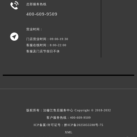

总部服务热线
山东省威海市环翠区新威海路89号振华商厦一楼名表维修法穆兰售后服务中心（需提前预约）
400-609-9509
山东省潍坊市奎文区东风东街法穆兰售后服务中心（需提前预约）
山东省枣庄市滕州市北辛路与善国路交叉口法穆兰售后服务中心（需提前预约）
营业时间：
山东省淄博市张店区金晶大道法穆兰售后服务中心（需提前预约）

门店营业时间：09:00-19:30
上海市黄浦区南京东路299号宏伊国际广场写字楼8层806室法穆兰售后服务中心（需提前预约）
客服在线时间：8:00-22:00
上海市徐汇区虹桥路3号港汇中心2座37层3705室法穆兰售后服务中心（需提前预约）
客服及门店节假日不休
浙江省杭州市上城区钱江路1366号华润大厦A座5层503-5室法穆兰售后服务中心（需提前预约）
浙江省湖州市吴兴区劳动路法穆兰售后服务中心（需提前预约）
浙江省嘉兴市南湖区广益路705号嘉兴世界贸易中心A座13层1304室法穆兰售后服务中心（需提前预约）
浙江省金华市金东区东市南街777号金华万达广场4号楼22楼2209室法穆兰售后服务中心（需提前预约）
浙江省丽水市莲都区解放街法穆兰售后服务中心（需提前预约）
浙江省宁波市江北区大闸南路500号来福士广场办公楼20层2009室法穆兰售后服务中心（需提前预约）
浙江省衢州市柯城区上街法穆兰售后服务中心（需提前预约）
版权所有：
法穆兰售后服务中心
Copyright © 2018-2032
浙江省绍兴市越城区胜利东路379号世茂天际中心写字楼8层805室法穆兰售后服务中心（需提前预约）
客户服务热线：
400-609-9509
ICP备案/许可证号：黔ICP备2025055598号-75
浙江省舟山市定海区解放东路法穆兰售后服务中心（需提前预约）
XML
澳门特别行政区大堂区议事亭前地（新马路）法穆兰售后服务中心（需提前预约）