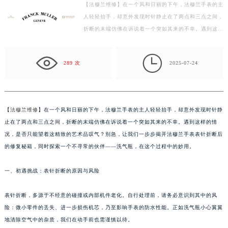
【法穆兰维修】在一个风和日丽的下午，法穆兰手表的主
徐州市鼓楼区淮海东路29号苏宁广场IFC国际金融中心写字楼35层3508室（需提前预约）
人轻轻抬手，却意外发现时针静止在了两点和三点之间，
扬州市邗江区国展路29号星耀天地写字楼1号楼18层1803室（需提前预约）
折断的末端仿佛在诉说着一个突如其来的不幸。遇到这样
盐城市盐都区世纪大道5号盐城金融城写字楼1号楼16层1604室（需提前预约）
的情况，是否只能望着这精致的艺术品叹气？别急，让…
泰州市海陵区永定东路399号置地商务中心东塔写字楼（华润万象城）17层1706室（需提前预约）

289 次
2025-07-24
宁波市江北区大闸南路500号来福士广场办公楼20层2009室（需提前预约）
杭州市上城区钱江路1366号华润大厦写字楼A座5层503-5室（需提前预约）
金华市金东区东市南街777号金华万达广场写字楼4号楼22层2209室（需提前预约）
绍兴市越城区胜利东路379号世茂天际中心写字楼8层805室（需提前预约）
【
法穆兰维修
】在一个风和日丽的下午，法穆兰手表的主人轻轻抬手，却意外发现时针静
止在了两点和三点之间，折断的末端仿佛在诉说着一个突如其来的不幸。遇到这样的情
嘉兴市南湖区广益路705号嘉兴世界贸易中心写字楼A座13层1304室（需提前预约）
况，是否只能望着这精致的艺术品叹气？别急，让我们一步步揭开法穆兰手表表针折断后
南昌市红谷滩新区红谷中大道998号绿地双子塔（中央广场）A1座办公楼14层07室（需提前预约）
的修复秘籍，同时探索一个不寻常的伙伴——洗气瓶，在这个过程中的妙用。
济南市历下区经十路11111号华润中心写字楼（万象城）15层1508室（需提前预约）
广州市天河区天河路230号万菱汇国际中心写字楼A塔7层704室（需提前预约）
一、初遇挑战：表针折断的原因与风险
广州市越秀区环市东路371-375号世界贸易中心大厦南塔写字楼15层07室（需提前预约）
深圳市罗湖区深南东路5001号华润大厦写字楼17层1701室（需提前预约）
表针折断，多源于不经意的碰撞或内部机件老化。自行处理前，请务必意识到其中的风
险：微小零件的丢失、进一步损伤机芯，乃至影响手表的防水性能。正如洗气瓶小心翼翼
惠州市惠城区江北文昌一路7号华贸大厦写字楼1座30层05室（需提前预约）
地清除空气中的杂质，我们在动手前也需谨慎以待。
厦门市思明区湖滨东路95号华润大厦写字楼B座11层1104室（需提前预约）