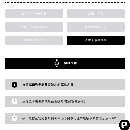
福建省莆田市城厢区霞林街道荔华东大道法穆兰售后服务中心（需提前预约）
法穆兰手全面保养
法穆兰售后
福建省三明市三元区东乾二路法穆兰售后服务中心（需提前预约）
福建省漳州市龙文区步港路法穆兰售后服务中心（需提前预约）
法穆兰手表真伪鉴别
理查德米勒手表
江苏省常州市新北区龙锦路1590号现代传媒中心5号楼10层1008室法穆兰售后服务中心（需提前预约）
江苏省淮安市清江浦区淮海北路法穆兰售后服务中心（需提前预约）
法穆兰表壳清洗
法兰克穆勒手表
江苏省连云港市海州区通灌北路法穆兰售后服务中心（需提前预约）
江苏省南京市秦淮区中山南路1号南京中心22层22-C1-C3室法穆兰售后服务中心（需提前预约）
江苏省宿迁市宿城区西湖路法穆兰售后服务中心（需提前预约）
随机推荐
江苏省泰州市海陵区永定东路399号置地商务中心东塔（华润万象城）17层1706室法穆兰售后服务中心（需提前预约）
江苏省徐州市鼓楼区淮海东路29号苏宁广场IFC国际金融中心35层3508室法穆兰售后服务中心（需提前预约）
1
法兰克穆勒手表后盖进水的应急之策
江苏省盐城市盐都区世纪大道5号盐城金融城写字楼1号楼16层1604室法穆兰售后服务中心（需提前预约）
江苏省扬州市邗江区国展路29号星耀天地写字楼1号楼18层1803室法穆兰售后服务中心（需提前预约）
2
法穆兰手表表蒙破裂处理技巧(维修攻略分享)
江苏省镇江市京口区中山东路法穆兰售后服务中心（需提前预约）
江西省抚州市临川区赣东大道法穆兰售后服务中心（需提前预约）
3
徐州法穆兰官方售后服务中心｜网点地址与电话权威信息公示（2026年6月最新）
江西省赣州市章贡区文清路法穆兰售后服务中心（需提前预约）

江西省吉安市吉州区井冈山大道法穆兰售后服务中心（需提前预约）