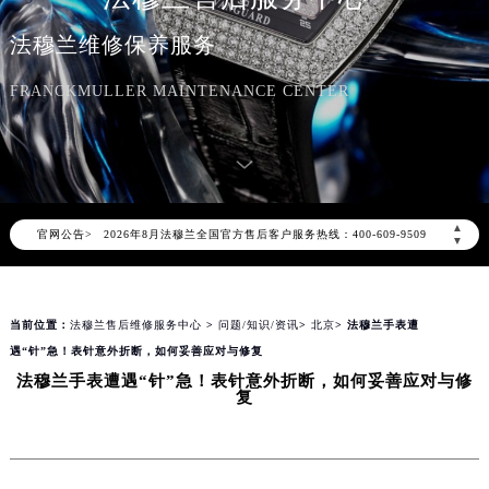
法穆兰维修保养服务
FRANCKMULLER MAINTENANCE CENTER
2026年8月法穆兰中国区售后服务网络优化升级公告
2026年8月法穆兰全国官方售后客户服务热线：400-609-9509
▲
官网公告>
法穆兰官方全国统一服务热线400-609-9509，服务覆盖中国大陆、香港、澳门、台湾全部区域（非大陆需加拨“+86”）
▼
2026年8月法穆兰售后服务中心最新网点地址：
北京市朝阳区建国门外大街甲6号华熙国际中心写字楼D座11层1102室（北京总部）（需提前预约）
当前位置：
法穆兰售后维修服务中心
>
问题/知识/资讯
>
北京
> 法穆兰手表遭
北京市东城区东长安街1号东方广场写字楼W3座6层602室（需提前预约）
遇“针”急！表针意外折断，如何妥善应对与修复
天津市和平区赤峰道136号天津国际金融中心写字楼26层2603室（需提前预约）
法穆兰手表遭遇“针”急！表针意外折断，如何妥善应对与修
上海市徐汇区虹桥路3号港汇中心写字楼2座37层3705室（需提前预约）
复
上海市黄浦区南京东路299号宏伊国际广场写字楼8层806室（需提前预约）
南京市秦淮区中山南路1号（新街口）南京中心写字楼22层C1-1室（需提前预约）
常州市新北区龙锦路1590号现代传媒中心写字楼5号楼10层1008室（需提前预约）