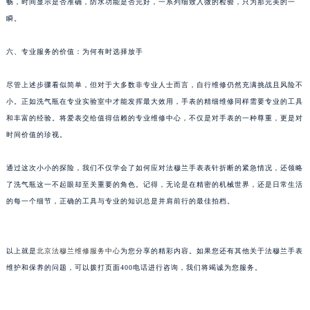
畅，时间显示是否准确，防水功能是否完好，一系列细致入微的检验，只为那完美的一
甘肃省兰州市七里河区西津西路16号兰州中心写字楼21层2102室（需提前预约）
瞬。
重庆市解放碑渝中区民权路28号英利国际金融中心写字楼20层01室（需提前预约）
黑龙江省大庆市萨尔图区会战大街法穆兰售后服务中心（需提前预约）
六、专业服务的价值：为何有时选择放手
黑龙江省鹤岗市向阳区红军路法穆兰售后服务中心（需提前预约）
尽管上述步骤看似简单，但对于大多数非专业人士而言，自行维修仍然充满挑战且风险不
黑龙江省黑河市爱辉区中央街法穆兰售后服务中心（需提前预约）
小。正如洗气瓶在专业实验室中才能发挥最大效用，手表的精细维修同样需要专业的工具
黑龙江省鸡西市鸡冠区红军路法穆兰售后服务中心（需提前预约）
和丰富的经验。将爱表交给值得信赖的专业维修中心，不仅是对手表的一种尊重，更是对
黑龙江省佳木斯市向阳区长安路法穆兰售后服务中心（需提前预约）
时间价值的珍视。
黑龙江省牡丹江市东安区太平路法穆兰售后服务中心（需提前预约）
黑龙江省七台河市桃山区大同街法穆兰售后服务中心（需提前预约）
通过这次小小的探险，我们不仅学会了如何应对法穆兰手表表针折断的紧急情况，还领略
了洗气瓶这一不起眼却至关重要的角色。记得，无论是在精密的机械世界，还是日常生活
黑龙江省齐齐哈尔市龙沙区龙华路法穆兰售后服务中心（需提前预约）
的每一个细节，正确的工具与专业的知识总是并肩前行的最佳拍档。
黑龙江省双鸭山市尖山区新兴大街法穆兰售后服务中心（需提前预约）
黑龙江省绥化市北林区新华街与康庄路交叉口法穆兰售后服务中心（需提前预约）
黑龙江省伊春市伊美区通河路法穆兰售后服务中心（需提前预约）
以上就是
北京法穆兰维修服务中心
为您分享的精彩内容。如果您还有其他关于法穆兰手表
吉林省白城市洮北区明仁南街法穆兰售后服务中心（需提前预约）
维护和保养的问题，可以拨打页面400电话进行咨询，我们将竭诚为您服务。
吉林省白山市浑江区浑江大街法穆兰售后服务中心（需提前预约）
吉林省吉林市船营区河南街法穆兰售后服务中心（需提前预约）