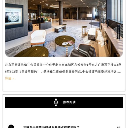
辽宁省铁岭市银州区南马路法穆兰售后服务中心（需提前预约）
辽宁省营口市站前区市府路与渤海大街交叉口法穆兰售后服务中心（需提前预约）
辽宁省沈阳市沈河区中街路137号亨得利名表维修授权店1楼法穆兰售后服务中心（需提前预约）
辽宁省沈阳市沈河区中街路83号亨得利名表维修授权店1楼法穆兰售后服务中心（需提前预约）
北京市朝阳区建国门外大街甲6号华熙国际中心D座11层1102室法穆兰售后服务中心（北京总部）（需提前预约）
北京市东城区东长安街1号王府井东方广场W3座6层602室法穆兰售后服务中心（需提前预约）
河北省保定市竞秀区朝阳北大街北国先天下法穆兰售后服务中心（需提前预约）
内蒙古自治区阿拉善盟市左旗土尔扈特大街法穆兰售后服务中心（需提前预约）
北京王府井法穆兰售后服务中心位于北京市东城区东长安街1号东方广场写字楼W3座
上
内蒙古自治区巴彦淖尔市临河区新华街法穆兰售后服务中心（需提前预约）
6层602室（需提前预约），是法穆兰维修保养服务网点,中心技师均接受标准培训....
（
内蒙古自治区包头市青山区幸福路甲3号王府井百货名表维修法穆兰售后服务中心（需提前预约）
详情 >
内蒙古自治区赤峰市红山区哈达街法穆兰售后服务中心（需提前预约）
内蒙古自治区鄂尔多斯市东胜区伊金霍洛街法穆兰售后服务中心（需提前预约）
内蒙古自治区呼伦贝尔市海拉尔区中央街法穆兰售后服务中心（需提前预约）
推荐阅读
内蒙古自治区通辽市科尔沁区明仁大街法穆兰售后服务中心（需提前预约）
内蒙古自治区乌海市海勃湾区人民南路法穆兰售后服务中心（需提前预约）
内蒙古自治区乌兰察布市集宁区恩和大街法穆兰售后服务中心（需提前预约）
1
法穆兰手表售后维修服务地点在哪里呢？