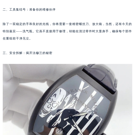
福州市鼓楼区五四路128-1号恒力城写字楼15层03室（需提前预约）
二、工具集结号：准备你的维修伙伴
成都市锦江区人民东路6号SAC东原中心写字楼24层2406B室（需提前预约）
重庆市江北区观音桥步行街2号融恒时代广场写字楼9层902室（需提前预约）
除了一双稳定的手和良好的光线，你将需要一套精密螺丝刀、放大镜，当然，还有今天的
长沙市芙蓉区定王台街道建湘路393号世茂环球金融中心写字楼（芙蓉广场）10层13室（需提前预约）
特别嘉宾——洗气瓶。它虽不直接用于修理，却能在清洁零件时大显身手，确保每个部件
在重组前干净无尘。
郑州市二七区铭功路10号华润大厦写字楼29层2905室（需提前预约）
太原市迎泽区解放路15号亨得利名表服务中心（品牌授权店）3层整层（需提前预约）
三、安全拆解：揭开法穆兰的秘密
沈阳市沈河区中街路137号亨得利名表服务中心（品牌授权店）1层整层（需提前预约）
沈阳市沈河区中街路83号亨得利名表服务中心（品牌授权店）1层整层（需提前预约）
乌鲁木齐市天山区红山路26号时代广场（CCMALL）C座17层17-B（需提前预约）
温州市鹿城区锦绣路1067号置信广场10层1015室（需提前预约）
哈尔滨市道里区友谊西路600号富力中心T2座写字楼29层03室（需提前预约）
大连市中山区人民路15号国际金融大厦7层G室（需提前预约）
佛山市禅城区季华五路57号万科金融中心C座12层1205室（需提前预约）
东莞市东城街道鸿福东路1号民盈国贸中心T1写字楼9层907室（需提前预约）
无锡市梁溪区人民中路139号恒隆广场写字楼1座11层1104室（需提前预约）
南通市崇川区工农路57号圆融广场写字楼16层1603室（需提前预约）