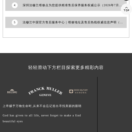
4
深圳法穆兰维修点为您提供精准售后保养服务权威公示（2026年7月最新）
江西省景德镇市珠山区珠山中路法穆兰售后服务中心（需提前预约）

江西省九江市浔阳区浔阳路法穆兰售后服务中心（需提前预约）
江西省南昌市红谷滩新区红谷中大道998号绿地双子塔（中央广场）A1座办公楼14层1407室法穆兰售后服务中心（需提前预约）
5
法穆兰中国官方售后服务中心｜维修地址及售后热线权威信息声明（2026年6月最新）
江西省萍乡市安源区萍安北大道与康庄路交叉口法穆兰售后服务中心（需提前预约）
江西省上饶市信州区滨江西路法穆兰售后服务中心（需提前预约）
江西省新余市渝水区北湖西路法穆兰售后服务中心（需提前预约）
江西省宜春市袁州区中山中路法穆兰售后服务中心（需提前预约）
江西省鹰潭市月湖区胜利东路法穆兰售后服务中心（需提前预约）
轻轻滑动下方栏目探索更多精彩内容
山东省德州市德城区东风中路法穆兰售后服务中心（需提前预约）
山东省东营市东营区济南路法穆兰售后服务中心（需提前预约）
山东省济南市历下区经十路11111号华润中心写字楼（万象城）15层1508室法穆兰售后服务中心（需提前预约）
山东省济宁市任城区太白楼路法穆兰售后服务中心（需提前预约）
山东省莱芜市文化南路8号银座商城名表维修一楼名表维修法穆兰售后服务中心（需提前预约）
上帝赐予万物生命时,从来不会忘记造出寻找美丽的眼睛
山东省临沂市兰山区解放路法穆兰售后服务中心（需提前预约）
God has given to all life, never forget to make a find
山东省日照市东港区烟台路法穆兰售后服务中心（需提前预约）
beautiful eyes
山东省泰安市泰山区财源街道泰山大街法穆兰售后服务中心（需提前预约）