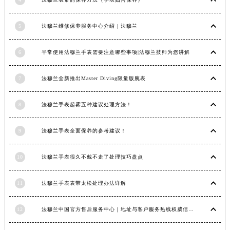
4
法穆兰表带的保养方法（手表如何保养）
5
法穆兰维修保养服务中心介绍 | 法穆兰
6
平常使用法穆兰手表需要注意哪些事项|法穆兰技师为您讲解
7
法穆兰全新推出Master Diving限量版腕表
8
法穆兰手表起雾五种建议处理方法！
9
法穆兰手表全面保养的参考建议！
10
法穆兰手表很久不戴不走了处理技巧盘点
11
法穆兰手表表带太松处理办法详解
12
法穆兰中国官方售后服务中心｜地址与客户服务热线权威信息通知（2026年7月最新）