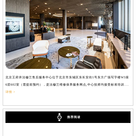
北京王府井法穆兰售后服务中心位于北京市东城区东长安街1号东方广场写字楼W3座
上
6层602室（需提前预约），是法穆兰维修保养服务网点,中心技师均接受标准培训....
（
详情 >
推荐阅读