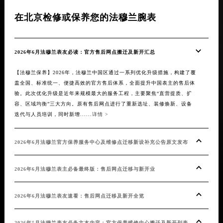
在北京检修或保养您的法穆兰腕表
在
2026年6月法穆兰表友必读：官方售后网点搬迁及新开汇总
20
【法穆兰保养】2026年，法穆兰中国区通过一系列优化升级措施，构建了覆
【法
盖全国、标准统一、便捷高效的官方售后体系，全面提升中国表主的售后体
优化
验。此次优化升级是近年来规模最大的服务工程，主要聚焦“直营提质、扩
了覆
容、区域均衡”三大方向。原有售后网点进行了重新选址、装修焕新、设备
后体
迭代与人员培训，同时新增......
详情 >
全国网
2026年6月法穆兰官方保养服务中心及维修点迁移新设补充公告原文发布
20
公示
2026年6月法穆兰表主必备最终版：售后网点迁移与新开业
20
2026年6月法穆兰表友速看：售后网点迁移及新开全览