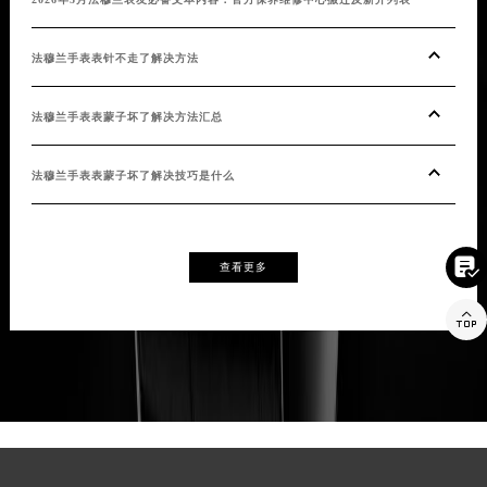
公开
2026年5月法穆兰表友必备文本内容：官方保养维修中心搬迁及新开列表
20
法穆兰手表表针不走了解决方法
20
法穆兰手表表蒙子坏了解决方法汇总
20
法穆兰手表表蒙子坏了解决技巧是什么
认

查看更多
20

法穆