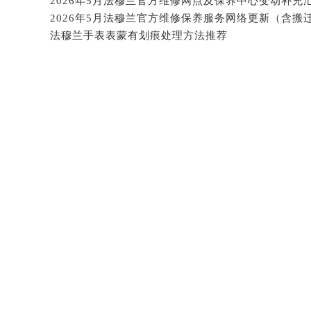
黑龙江省大庆市萨尔图区会战大街法
黑龙江省鹤岗市向阳区红军路法穆兰
法穆兰手表表蒙有划痕处理方法推荐
黑龙江省黑河市爱辉区中央街法穆兰
黑龙江省鸡西市鸡冠区红军路法穆兰
黑龙江省佳木斯市向阳区长安路法穆
黑龙江省牡丹江市东安区太平路法穆
黑龙江省七台河市桃山区大同街法穆
黑龙江省齐齐哈尔市龙沙区龙华路法
黑龙江省双鸭山市尖山区新兴大街法
黑龙江省绥化市北林区新华街与康庄
黑龙江省伊春市伊美区通河路法穆兰
吉林省白城市洮北区明仁南街法穆兰
吉林省白山市浑江区浑江大街法穆兰
吉林省吉林市船营区河南街法穆兰售
吉林省辽源市龙山区人民大街法穆兰
吉林省梅河口市新华街道梅河大街法