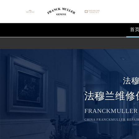
首
法
法穆兰维修
FRANCKMULLER
CHINA FRANCKMULLER REPAIR