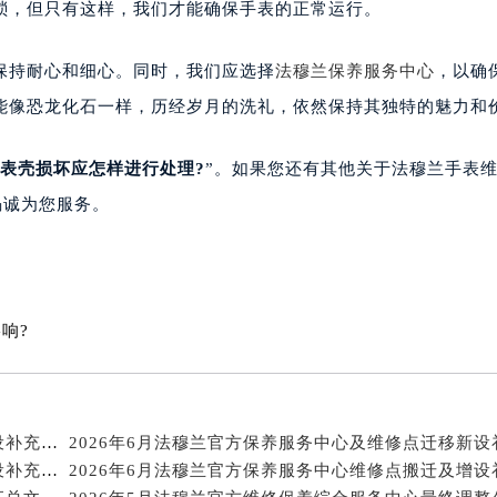
琐，但只有这样，我们才能确保手表的正常运行。
楼1224室（需提前预约）
大厦B座12楼03室（需提前预约）
保持耐心和细心。同时，我们应选择
法穆兰保养服务中心
，以确
心写字楼A座7楼709室（需提前预约）
能像恐龙化石一样，历经岁月的洗礼，依然保持其独特的魅力和
2层04室（需提前预约）
心A座907室（需提前预约）
表壳损坏应怎样进行处理?
”。如果您还有其他关于法穆兰手表
A座(旺进大厦)18层09室（需提前预约）
国际金融中心14楼14D（需提前预约）
竭诚为您服务。
广场写字楼10层06室（需提前预约）
心写字楼B座13层07室（需提前预约）
安国际中心E座6楼10室（需提前预约）
B座17层1707室（需提前预约）
响?
写字楼A座10层1002室（需提前预约）
心东1幢20楼2002室（需提前预约）
街70号华润万象城写字楼（鄂尔多斯大厦）23层2326室（需
2026年6月法穆兰官方保养服务中心及维修点迁移新设补充公告
州中心写字楼21层2102室（需提前预约）
2026年6月法穆兰官方保养服务中心及维修点迁移新设补充公告原文最终公开
国际金融中心写字楼20层01室（需提前预约）