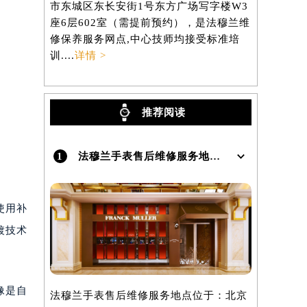
市东城区东长安街1号东方广场写字楼W3
区虹桥路3
座6层602室（需提前预约），是法穆兰维
3705室
）
修保养服务网点,中心技师均接受标准培
养服务网点,
训....
详情 >
详情 >
推荐阅读
1
法穆兰手表售后维修服务地点在哪里呢？
使用补
镀技术
像是自
法穆兰手表售后维修服务地点位于：北京