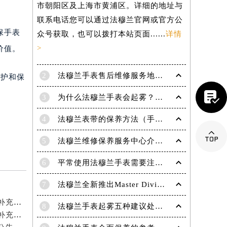
市朝阳区及上海市黄浦区。详细的地址与
联系电话您可以通过法穆兰官网或官方公
保手表
众号获取，也可以拨打本站页面......
详情
>
价值。
2
法穆兰手表售后维修服务地点电话是多少？
维护和保

3
为什么法穆兰手表会起雾？(法穆兰手表起雾处理方法？)
4
法穆兰表带的保养方法（手表如何保养）

5
法穆兰维修保养服务中心介绍 | 法穆兰
6
平常使用法穆兰手表需要注意哪些事项|法穆兰技师为您讲解
7
法穆兰全新推出Master Diving限量版腕表
提前预约）
2026年6月法穆兰官方保养服务中心及维修点迁移新设补充公告原文内容公示
8
法穆兰手表起雾五种建议处理方法！
2026年6月法穆兰官方保养服务中心维修点搬迁及增设补充方案文本