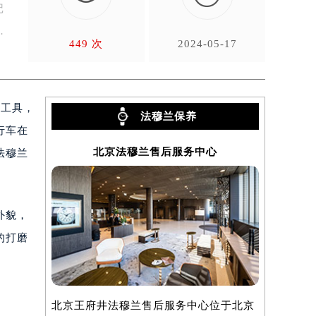
记
…
449 次
2024-05-17
的工具，
法穆兰保养
行车在
北京法穆兰售后服务中心
上
法穆兰
外貌，
的打磨
北京王府井法穆兰售后服务中心位于北京
上海法穆兰