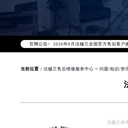
2026年8月法穆兰中国区售后服务
2026年8月法穆兰全国官方售后客户服务热
官网公告>
法穆兰官方全国统一服务热线400-6
2026年8月法穆兰售后服务中心最新
北京市朝阳区建国门外大街甲6号华熙
北京市东城区东长安街1号东方广场写
当前位置：
法穆兰售后维修服务中心
>
问题/知识/资
天津市和平区赤峰道136号天津国际金
上海市徐汇区虹桥路3号港汇中心写字楼
上海市黄浦区南京东路299号宏伊国
南京市秦淮区中山南路1号（新街口）
常州市新北区龙锦路1590号现代传媒
徐州市鼓楼区淮海东路29号苏宁广场I
法穆兰保
扬州市邗江区国展路29号星耀天地写字