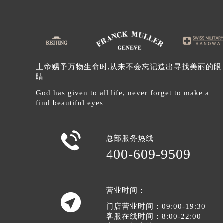
辽宁省沈阳市沈河区中街路137号亨
辽宁省沈阳市沈河区中街路83号亨
北京市朝阳区建国门外大街甲6号华熙
北京市东城区东长安街1号王府井东方
河北省保定市竞秀区朝阳北大街北国
上帝赐予万物生命时,从来不会忘记造出寻找美丽的眼
睛
内蒙古自治区阿拉善盟市左旗土尔扈
内蒙古自治区巴彦淖尔市临河区新华
God has given to all life, never forget to make a
find beautiful eyes
内蒙古自治区包头市青山区幸福路甲
内蒙古自治区赤峰市红山区哈达街法
内蒙古自治区鄂尔多斯市东胜区伊金

总部服务热线
内蒙古自治区呼伦贝尔市海拉尔区中
400-609-9509
内蒙古自治区通辽市科尔沁区明仁大
内蒙古自治区乌海市海勃湾区人民南
内蒙古自治区乌兰察布市集宁区恩和
营业时间：

内蒙古自治区锡林郭勒盟市锡林浩特
门店营业时间：09:00-19:30
客服在线时间：8:00-22:00
内蒙古自治区兴安盟市乌兰浩特市兴