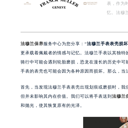
表，作为
盐城市盐都区世纪大道5号盐城金融城写
泰州市海陵区永定东路399号置地商
忆。法穆
宁波市江北区大闸南路500号来福士广
杭州市上城区钱江路1366号华润大厦
金华市金东区东市南街777号金华万达
法穆兰保养
服务中心为您分享：“
法穆兰手表表壳损坏
绍兴市越城区胜利东路379号世茂天
嘉兴市南湖区广益路705号嘉兴世界贸
更承载着佩戴者的情感与记忆。法穆兰手表以其独特
南昌市红谷滩新区红谷中大道998号
骑行中可能会遇到轮胎磨损，恐龙在漫长的历史中可
济南市历下区经十路11111号华润中
手表的表壳也可能会因为各种原因而损坏。那么，当
广州市天河区天河路230号万菱汇国
广州市越秀区环市东路371-375号
首先，当发现法穆兰手表表壳出现划痕或磨损时，我
深圳市罗湖区深南东路5001号华润大
但并未影响其内在价值。我们可以将手表送到
法穆兰
惠州市惠城区江北文昌一路7号华贸大
和抛光，使其恢复原有的光泽。
厦门市思明区湖滨东路95号华润大厦写
福州市鼓楼区五四路128-1号恒力城
成都市锦江区人民东路6号SAC东原中