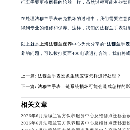
行车需要更换磨损的轮胎一样，虽然过程可能有些繁
南宁市青秀区金湖路59号地王大厦12
合肥市蜀山区潜山路111号万象城华润
在处理法穆兰手表表壳损坏的过程中，我们需要注意
泉州市丰泽区宝洲路729号浦西万达中
得到专业的维修和保养。这样，我们的法穆兰手表就
青岛市南区山东路6号华润大厦B座2
烟台市芝罘区胜利路139号万达金融中
以上就是
上海法穆兰保养
中心为您分享的“
法穆兰手表
长春市朝阳区西安大路727号中银大厦
贵阳市南明区都司高架桥路33号亨特
养的问题，可以拨打页面400电话进行咨询，我们将
昆明市盘龙区北京路928号同德昆明
石家庄市长安区中山东路39号勒泰中
上一篇:
法穆兰手表发条生锈应该怎样进行处理？
西安市碑林区南关正街88号华侨城长
海口市龙华区金贸东路5号海口华润大厦
下一篇:
法穆兰手表上链系统损坏可能会造成怎样的影
唐山市路南区新华东道100号万达广场
台州市椒江区东海大道1800号腾达中
相关文章
内蒙古自治区呼和浩特市玉泉区大学西
甘肃省兰州市七里河区西津西路16号兰
重庆市解放碑渝中区民权路28号英利