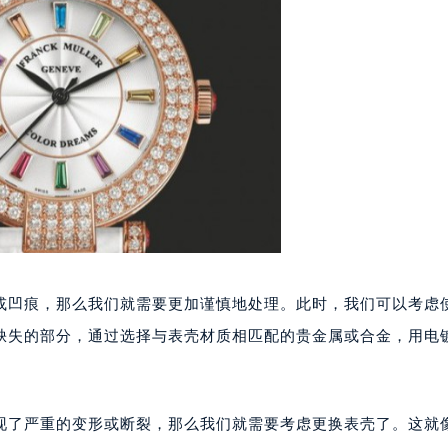
代广场写字楼9层902室（需提前预约）
号世茂环球金融中心写字楼（芙蓉广场）10层13室（需提前预约
楼29层2905室（需提前预约）
表服务中心（品牌授权店）3层整层（需提前预约）
表服务中心（品牌授权店）1层整层（需提前预约）
表服务中心（品牌授权店）1层整层（需提前预约）
（CCMALL）C座17层17-B（需提前预约）
10层1015室（需提前预约）
心T2座写字楼29层03室（需提前预约）
厦7层G室（需提前预约）
心C座12层1205室（需提前预约）
或凹痕，那么我们就需要更加谨慎地处理。此时，我们可以考虑
中心T1写字楼9层907室（需提前预约）
缺失的部分，通过选择与表壳材质相匹配的贵金属或合金，用电
写字楼1座11层1104室（需提前预约）
楼16层1603室（需提前预约）
中心办公楼C座22层08室（需提前预约）
现了严重的变形或断裂，那么我们就需要考虑更换表壳了。这就
大厦38层09室（需提前预约）