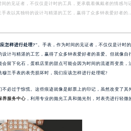
时间的见证者，不仅仅是计时的工具，更承载着佩戴者的情感与
字楼1号楼16层1604室（需提前预约）
务中心东塔写字楼（华润万象城）17层1706室（需提前预约）
兰手表以其独特的设计与精湛的工艺，赢得了众多钟表爱好者的
场办公楼20层2009室（需提前预约）
写字楼A座5层503-5室（需提前预约）
广场写字楼4号楼22层2209室（需提前预约）
应怎样进行处理?
”。手表，作为时间的见证者，不仅仅是计时
际中心写字楼8层805室（需提前预约）
易中心写字楼A座13层1304室（需提前预约）
的设计与精湛的工艺，赢得了众多钟表爱好者的喜爱。但就像自
绿地双子塔（中央广场）A1座办公楼14层07室（需提前预约）
能会留下化石，蛋糕店里的甜点可能会因为时间的流逝而变质，
心写字楼（万象城）15层1508室（需提前预约）
法穆兰手表的表壳损坏时，我们应该怎样进行处理呢?
际中心写字楼A塔7层704室（需提前预约）
世界贸易中心大厦南塔写字楼15层07室（需提前预约）
们不必过于惊慌。这些痕迹就像是邮票上的印记，虽然改变了其
厦写字楼17层1701室（需提前预约）
保养服务中心
，利用专业的抛光工具和抛光剂，对表壳进行轻微
厦写字楼1座30层05室（需提前预约）
字楼B座11层1104室（需提前预约）
写字楼15层03室（需提前预约）
心写字楼24层2406B室（需提前预约）