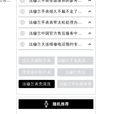
2026年5月法穆兰官方维修保养综合服务中心最终调整公告（含迁址）确认
9
法穆兰手表全面保养的参考建议！
10
法穆兰手表很久不戴不走了处理技巧盘点
11
法穆兰手表表带太松处理办法详解
12
法穆兰中国官方售后服务中心｜地址与客户服务热线权威信息通知（2026年7月最新）
13
法穆兰大连维修电话预约专业售后保养服务权威公示（2026年7月最新）
法兰克穆勒手表
法穆兰手表真伪鉴别
理查德米勒手表
法穆兰售后
法穆兰表壳清洗
法穆兰手全面保养
随机推荐