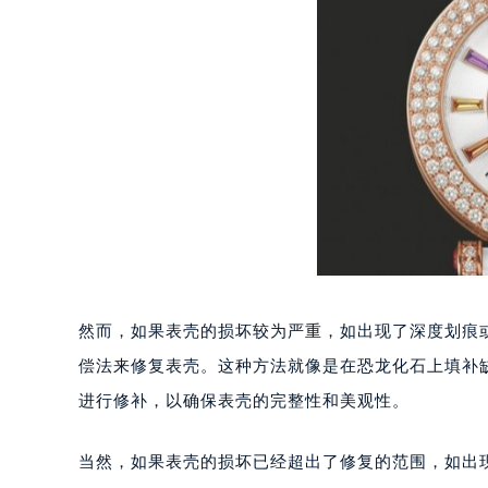
重庆市江北区观音桥步行街2号融恒时
长沙市芙蓉区定王台街道建湘路393
郑州市二七区铭功路10号华润大厦写字
太原市迎泽区解放路15号亨得利名
沈阳市沈河区中街路137号亨得利名
沈阳市沈河区中街路83号亨得利名
乌鲁木齐市天山区红山路26号时代广场
温州市鹿城区锦绣路1067号置信广场
哈尔滨市道里区友谊西路600号富力中
大连市中山区人民路15号国际金融大
佛山市禅城区季华五路57号万科金融中
然而，如果表壳的损坏较为严重，如出现了深度划痕
东莞市东城街道鸿福东路1号民盈国贸
偿法来修复表壳。这种方法就像是在恐龙化石上填补
无锡市梁溪区人民中路139号恒隆广场
进行修补，以确保表壳的完整性和美观性。
南通市崇川区工农路57号圆融广场写字
苏州市苏州工业园区星港街199号苏州
当然，如果表壳的损坏已经超出了修复的范围，如出
武汉市江汉区解放大道686号世界贸易