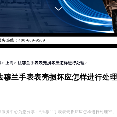
网络优化升级公告
线：400-609-9509
09-9509，服务覆盖中国大陆、香港、澳门、台湾全部区域（非大陆
网点地址：
国际中心写字楼D座11层1102室（北京总部）（需提前预约）
字楼W3座6层602室（需提前预约）
讯
>
上海
> 法穆兰手表表壳损坏应怎样进行处理?
融中心写字楼26层2603室（需提前预约）
法穆兰手表表壳损坏应怎样进行处理
2座37层3705室（需提前预约）
际广场写字楼8层806室（需提前预约）
南京中心写字楼22层C1-1室（需提前预约）
中心写字楼5号楼10层1008室（需提前预约）
FC国际金融中心写字楼35层3508室（需提前预约）
养服务中心为您分享：“法穆兰手表表壳损坏应怎样进行处理?”。
楼1号楼18层1803室（需提前预约）