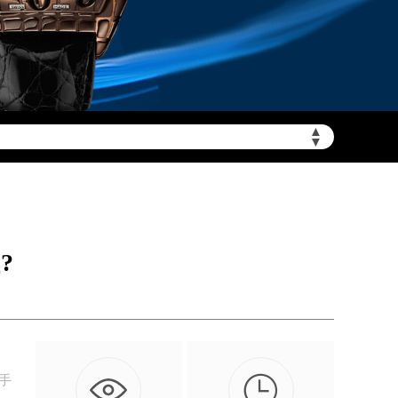
▲
需加拨“+86”）
▼
?

手