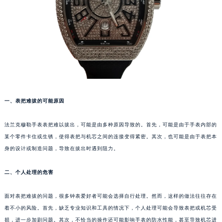
福州市鼓楼区五四路128-1号恒力城写字楼15层03室（需提前预约）
成都市锦江区人民东路6号SAC东原中心写字楼24层2406B室（需提前预约）
重庆市江北区观音桥步行街2号融恒时代广场写字楼9层902室（需提前预约）
长沙市芙蓉区定王台街道建湘路393号世茂环球金融中心写字楼（芙蓉广场）10层13室（需提前预约）
郑州市二七区铭功路10号华润大厦写字楼29层2905室（需提前预约）
太原市迎泽区解放路15号亨得利名表服务中心（品牌授权店）3层整层（需提前预约）
沈阳市沈河区中街路137号亨得利名表服务中心（品牌授权店）1层整层（需提前预约）
一、表把难拔的可能原因
沈阳市沈河区中街路83号亨得利名表服务中心（品牌授权店）1层整层（需提前预约）
乌鲁木齐市天山区红山路26号时代广场（CCMALL）C座17层17-B（需提前预约）
法兰克穆勒手表表把难以拔出，可能是由多种原因导致的。首先，可能是由于手表内部的
温州市鹿城区锦绣路1067号置信广场10层1015室（需提前预约）
某个零件卡住或生锈，使得表把与机芯之间的连接变得紧密。其次，也可能是由于表把本
哈尔滨市道里区友谊西路600号富力中心T2座写字楼29层03室（需提前预约）
身的设计或制造问题，导致在拔出时遇到阻力。
大连市中山区人民路15号国际金融大厦7层G室（需提前预约）
二、个人处理的危害
佛山市禅城区季华五路57号万科金融中心C座12层1205室（需提前预约）
东莞市东城街道鸿福东路1号民盈国贸中心T1写字楼9层907室（需提前预约）
面对表把难拔的问题，很多钟表爱好者可能会选择自行处理。然而，这样的做法往往存在
无锡市梁溪区人民中路139号恒隆广场写字楼1座11层1104室（需提前预约）
着不小的风险。首先，缺乏专业知识和工具的情况下，个人处理可能会导致表把或机芯受
南通市崇川区工农路57号圆融广场写字楼16层1603室（需提前预约）
损，进一步加剧问题。其次，不恰当的操作还可能影响手表的防水性能，甚至导致机芯进