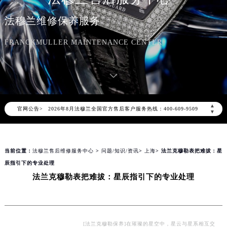
法穆兰维修保养服务
FRANCKMULLER MAINTENANCE CENTER
2026年8月法穆兰中国区售后服务网络优化升级公告
2026年8月法穆兰全国官方售后客户服务热线：400-609-9509
▲
官网公告>
法穆兰官方全国统一服务热线400-609-9509，服务覆盖中国大陆、香港、澳门、台湾全部区域（非大陆需加拨“+86”）
▼
2026年8月法穆兰售后服务中心最新网点地址：
北京市朝阳区建国门外大街甲6号华熙国际中心写字楼D座11层1102室（北京总部）（需提前预约）
当前位置：
法穆兰售后维修服务中心
>
问题/知识/资讯
>
上海
> 法兰克穆勒表把难拔：星
北京市东城区东长安街1号东方广场写字楼W3座6层602室（需提前预约）
辰指引下的专业处理
天津市和平区赤峰道136号天津国际金融中心写字楼26层2603室（需提前预约）
法兰克穆勒表把难拔：星辰指引下的专业处理
上海市徐汇区虹桥路3号港汇中心写字楼2座37层3705室（需提前预约）
上海市黄浦区南京东路299号宏伊国际广场写字楼8层806室（需提前预约）
南京市秦淮区中山南路1号（新街口）南京中心写字楼22层C1-1室（需提前预约）
常州市新北区龙锦路1590号现代传媒中心写字楼5号楼10层1008室（需提前预约）
[法兰克穆勒保养]在璀璨的星空中，星云与星系相互交