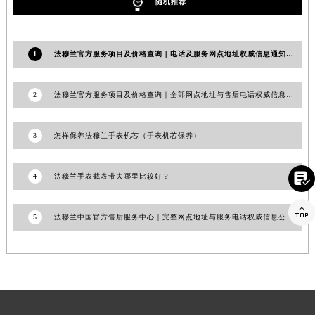
随机推荐
福建省莆田市城厢区霞林街道荔华东大道法穆兰售后服务中心（需提前预约）
福建省三明市三元区东乾二路法穆兰售后服务中心（需提前预约）
福建省漳州市龙文区步港路法穆兰售后服务中心（需提前预约）
1
法穆兰官方服务项目及价格查询｜电话及服务网点地址权威信息通知（2026年7月最新）
江苏省常州市新北区龙锦路1590号现代传媒中心5号楼10层1008室法穆兰售后服务中心（需提前预约）
江苏省淮安市清江浦区淮海北路法穆兰售后服务中心（需提前预约）
2
法穆兰官方服务项目及价格查询｜全部网点地址与售后电话权威信息通告（2026年7月最新）
江苏省连云港市海州区通灌北路法穆兰售后服务中心（需提前预约）
江苏省南京市秦淮区中山南路1号南京中心22层22-C1-C3室法穆兰售后服务中心（需提前预约）
3
怎样保养法穆兰手表机芯（手表机芯保养）
江苏省宿迁市宿城区西湖路法穆兰售后服务中心（需提前预约）
江苏省泰州市海陵区永定东路399号置地商务中心东塔（华润万象城）17层1706室法穆兰售后服务中心（需提前预约）

4
法穆兰手表截表带去哪里比较好？
江苏省徐州市鼓楼区淮海东路29号苏宁广场IFC国际金融中心35层3508室法穆兰售后服务中心（需提前预约）

江苏省盐城市盐都区世纪大道5号盐城金融城写字楼1号楼16层1604室法穆兰售后服务中心（需提前预约）
5
法穆兰中国官方售后服务中心｜完整网点地址与服务电话权威信息公告（2026年7月最新）
江苏省扬州市邗江区国展路29号星耀天地写字楼1号楼18层1803室法穆兰售后服务中心（需提前预约）
江苏省镇江市京口区中山东路法穆兰售后服务中心（需提前预约）
江西省抚州市临川区赣东大道法穆兰售后服务中心（需提前预约）
江西省赣州市章贡区文清路法穆兰售后服务中心（需提前预约）
江西省吉安市吉州区井冈山大道法穆兰售后服务中心（需提前预约）