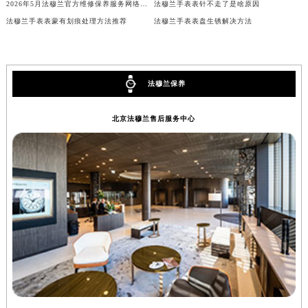
2026年5月法穆兰官方维修保养服务网络更新（含搬迁及新开）
法穆兰手表表针不走了是啥原因
吉林省辽源市龙山区人民大街法穆兰售后服务中心（需提前预约）
法穆兰手表表蒙有划痕处理方法推荐
法穆兰手表表盘生锈解决方法
吉林省梅河口市新华街道梅河大街法穆兰售后服务中心（需提前预约）
吉林省四平市铁东区紫气大路与南九经街交汇处法穆兰售后服务中心（需提前预约）
吉林省松原市宁江区五环大街法穆兰售后服务中心（需提前预约）
法穆兰保养
吉林省通化市东昌区环通乡江南大街法穆兰售后服务中心（需提前预约）
吉林省延边市延吉市解放路法穆兰售后服务中心（需提前预约）
北京法穆兰售后服务中心
辽宁省鞍山市铁东区站前街法穆兰售后服务中心（需提前预约）
辽宁省本溪市平山区胜利路法穆兰售后服务中心（需提前预约）
辽宁省朝阳市双塔区新华路法穆兰售后服务中心（需提前预约）
辽宁省丹东市振兴区七经街法穆兰售后服务中心（需提前预约）
辽宁省抚顺市新抚区东一路法穆兰售后服务中心（需提前预约）
辽宁省阜新市海州区解放大街法穆兰售后服务中心（需提前预约）
辽宁省葫芦岛市连山区中央路法穆兰售后服务中心（需提前预约）
辽宁省锦州市古塔区中央大街法穆兰售后服务中心（需提前预约）
辽宁省辽阳市白塔区新运大街法穆兰售后服务中心（需提前预约）
辽宁省盘锦市兴隆台区石油大街法穆兰售后服务中心（需提前预约）