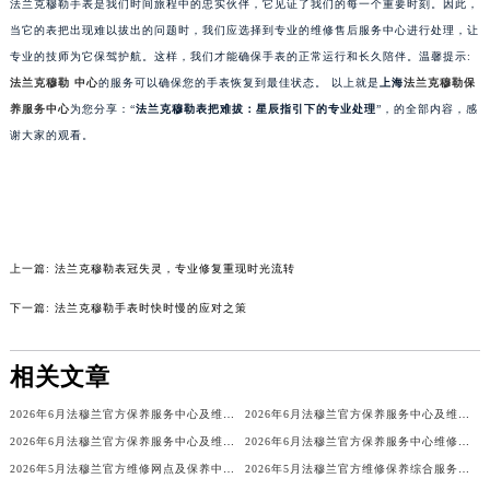
法兰克穆勒手表是我们时间旅程中的忠实伙伴，它见证了我们的每一个重要时刻。因此，
甘肃省兰州市七里河区西津西路16号兰州中心写字楼21层2102室（需提前预约）
当它的表把出现难以拔出的问题时，我们应选择到专业的维修售后服务中心进行处理，让
重庆市解放碑渝中区民权路28号英利国际金融中心写字楼20层01室（需提前预约）
专业的技师为它保驾护航。这样，我们才能确保手表的正常运行和长久陪伴。温馨提示:
黑龙江省大庆市萨尔图区会战大街法穆兰售后服务中心（需提前预约）
法兰克穆勒 中心
的服务可以确保您的手表恢复到最佳状态。 以上就是
上海
法兰克穆勒保
养服务中心
为您分享：“
法兰克穆勒表把难拔：星辰指引下的专业处理
”，的全部内容，感
黑龙江省鹤岗市向阳区红军路法穆兰售后服务中心（需提前预约）
谢大家的观看。
黑龙江省黑河市爱辉区中央街法穆兰售后服务中心（需提前预约）
黑龙江省鸡西市鸡冠区红军路法穆兰售后服务中心（需提前预约）
黑龙江省佳木斯市向阳区长安路法穆兰售后服务中心（需提前预约）
黑龙江省牡丹江市东安区太平路法穆兰售后服务中心（需提前预约）
黑龙江省七台河市桃山区大同街法穆兰售后服务中心（需提前预约）
上一篇:
法兰克穆勒表冠失灵，专业修复重现时光流转
黑龙江省齐齐哈尔市龙沙区龙华路法穆兰售后服务中心（需提前预约）
下一篇:
法兰克穆勒手表时快时慢的应对之策
黑龙江省双鸭山市尖山区新兴大街法穆兰售后服务中心（需提前预约）
黑龙江省绥化市北林区新华街与康庄路交叉口法穆兰售后服务中心（需提前预约）
相关文章
黑龙江省伊春市伊美区通河路法穆兰售后服务中心（需提前预约）
2026年6月法穆兰官方保养服务中心及维修点迁移新设补充公告
2026年6月法穆兰官方保养服务中心及维修点迁移新设补充公告原文内容公示
吉林省白城市洮北区明仁南街法穆兰售后服务中心（需提前预约）
2026年6月法穆兰官方保养服务中心及维修点迁移新设补充公告原文最终公开
2026年6月法穆兰官方保养服务中心维修点搬迁及增设补充方案文本
吉林省白山市浑江区浑江大街法穆兰售后服务中心（需提前预约）
2026年5月法穆兰官方维修网点及保养中心变动补充汇总文本内容公示
2026年5月法穆兰官方维修保养综合服务中心最终调整公告（含迁址）确认
吉林省吉林市船营区河南街法穆兰售后服务中心（需提前预约）