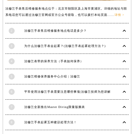
内蒙古自治区锡林郭勒盟市锡林浩特市光明街与额尔敦路交叉口法穆兰售后服务中心（需提前预约）
法穆兰手表售后维修服务地点位于：北京市朝阳区及上海市黄浦区。详细的地址与联
内蒙古自治区兴安盟市乌兰浩特市兴安大街法穆兰售后服务中心（需提前预约）
系电话您可以通过法穆兰官网或官方公众号获取，也可以拨打本站页面......
详情 >
山西省大同市平城区迎宾街法穆兰售后服务中心（需提前预约）
2
法穆兰手表售后维修服务地点电话是多少？
山西省晋城市城区黄华街法穆兰售后服务中心（需提前预约）
山西省晋中市榆次区顺城街法穆兰售后服务中心（需提前预约）
3
为什么法穆兰手表会起雾？(法穆兰手表起雾处理方法？)
山西省临汾市尧都区解放路法穆兰售后服务中心（需提前预约）
山西省吕梁市离石区永宁中路与建设街交叉口法穆兰售后服务中心（需提前预约）
4
法穆兰表带的保养方法（手表如何保养）
山西省朔州市朔城区怡西路与鄯阳西街交汇处法穆兰售后服务中心（需提前预约）
山西省忻州市忻府区和平东街与七一南路交叉口法穆兰售后服务中心（需提前预约）
5
法穆兰维修保养服务中心介绍 | 法穆兰
山西省阳泉市郊区平阳东街与新城大道交叉口法穆兰售后服务中心（需提前预约）
山西省运城市盐湖区河东街法穆兰售后服务中心（需提前预约）
6
平常使用法穆兰手表需要注意哪些事项|法穆兰技师为您讲解
山西省长治市潞州区英雄中路法穆兰售后服务中心（需提前预约）
山西省太原市迎泽区迎泽街道解放路15号亨得利名表维修授权店3楼法穆兰售后服务中心（需提前预约）
7
法穆兰全新推出Master Diving限量版腕表
天津市和平区赤峰道136号天津国际金融中心26层2603室法穆兰售后服务中心（需提前预约）
8
法穆兰手表起雾五种建议处理方法！
安徽省安庆市迎江区人民路法穆兰售后服务中心（需提前预约）
安徽省蚌埠市蚌山区淮河路法穆兰售后服务中心（需提前预约）