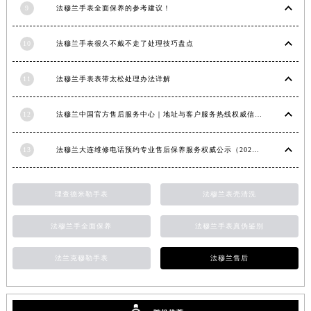
9
法穆兰手表全面保养的参考建议！
安徽省亳州市谯城区魏武大道法穆兰售后服务中心（需提前预约）
安徽省池州市贵池区长江路法穆兰售后服务中心（需提前预约）
10
法穆兰手表很久不戴不走了处理技巧盘点
安徽省滁州市琅琊区南谯北路法穆兰售后服务中心（需提前预约）
安徽省阜阳市颍州区颍州北路法穆兰售后服务中心（需提前预约）
11
法穆兰手表表带太松处理办法详解
安徽省淮北市相山区淮海路法穆兰售后服务中心（需提前预约）
安徽省淮南市田家庵区国庆中路法穆兰售后服务中心（需提前预约）
12
法穆兰中国官方售后服务中心｜地址与客户服务热线权威信息通知（2026年7月最新）
安徽省黄山市屯溪区黄山西路法穆兰售后服务中心（需提前预约）
安徽省六安市金安区解放中路法穆兰售后服务中心（需提前预约）
13
法穆兰大连维修电话预约专业售后保养服务权威公示（2026年7月最新）
安徽省马鞍山市雨山区湖南西路法穆兰售后服务中心（需提前预约）
安徽省宿州市埇桥区人民中路法穆兰售后服务中心（需提前预约）
理查德米勒手表
法穆兰表壳清洗
安徽省铜陵市铜官区石城大道法穆兰售后服务中心（需提前预约）
法穆兰手全面保养
法穆兰手表真伪鉴别
安徽省芜湖市镜湖区中山路步行街法穆兰售后服务中心（需提前预约）
安徽省宣城市宣州区叠嶂西路法穆兰售后服务中心（需提前预约）
法兰克穆勒手表
法穆兰售后
福建省龙岩市新罗区九一南路法穆兰售后服务中心（需提前预约）
福建省南平市建阳区人民西路法穆兰售后服务中心（需提前预约）
福建省宁德市蕉城区天湖东路法穆兰售后服务中心（需提前预约）