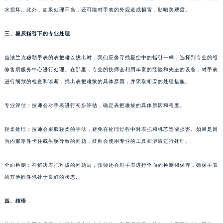
苏州市苏州工业园区星港街199号苏州中心办公楼C座22层08室（需提前预约）
水损坏。此外，如果处理不当，还可能对手表的外观造成损害，影响美观度。
武汉市江汉区解放大道686号世界贸易大厦38层09室（需提前预约）
三、星辰指引下的专业处理
南宁市青秀区金湖路59号地王大厦12楼1224室（需提前预约）
合肥市蜀山区潜山路111号万象城华润大厦B座12楼03室（需提前预约）
当法兰克穆勒手表的表把难以拔出时，我们应像寻找星空中的指引一样，选择到专业的维
泉州市丰泽区宝洲路729号浦西万达中心写字楼A座7楼709室（需提前预约）
修售后服务中心进行处理。在那里，专业的技师会利用丰富的经验和先进的设备，对手表
青岛市南区山东路6号华润大厦B座22层04室（需提前预约）
进行细致的检查和诊断，找出表把难拔的具体原因，并采取相应的处理措施。
烟台市芝罘区胜利路139号万达金融中心A座907室（需提前预约）
专业评估：技师会对手表进行初步评估，确定表把难拔的具体原因和程度。
长春市朝阳区西安大路727号中银大厦A座(旺进大厦)18层09室（需提前预约）
贵阳市南明区都司高架桥路33号亨特国际金融中心14楼14D（需提前预约）
轻柔处理：技师会采取轻柔的手法，避免在处理过程中对表把和机芯造成损害。如果是因
昆明市盘龙区北京路928号同德昆明广场写字楼10层06室（需提前预约）
为内部零件卡住或生锈导致的问题，技师会使用专业的工具和溶液进行处理。
石家庄市长安区中山东路39号勒泰中心写字楼B座13层07室（需提前预约）
西安市碑林区南关正街88号华侨城长安国际中心E座6楼10室（需提前预约）
全面检测：在解决表把难拔的问题后，技师还会对手表进行全面的检测和保养，确保手表
海口市龙华区金贸东路5号海口华润大厦B座17层1707室（需提前预约）
的其他部件也处于良好的状态。
唐山市路南区新华东道100号万达广场写字楼A座10层1002室（需提前预约）
四、结语
台州市椒江区东海大道1800号腾达中心东1幢20楼2002室（需提前预约）
内蒙古自治区呼和浩特市玉泉区大学西街70号华润万象城写字楼（鄂尔多斯大厦）23层2326室（需提前预约）