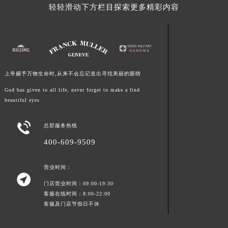
轻轻滑动下方栏目探索更多精彩内容
江西省景德镇市珠山区珠山中路法穆兰售后服务中心（需提前预约）
江西省九江市浔阳区浔阳路法穆兰售后服务中心（需提前预约）
江西省南昌市红谷滩新区红谷中大道998号绿地双子塔（中央广场）A1座办公楼14层1407室法穆兰售后服务中心（需提前预约）
江西省萍乡市安源区萍安北大道与康庄路交叉口法穆兰售后服务中心（需提前预约）
江西省上饶市信州区滨江西路法穆兰售后服务中心（需提前预约）
上帝赐予万物生命时,从来不会忘记造出寻找美丽的眼睛
江西省新余市渝水区北湖西路法穆兰售后服务中心（需提前预约）
God has given to all life, never forget to make a find
江西省宜春市袁州区中山中路法穆兰售后服务中心（需提前预约）
beautiful eyes
江西省鹰潭市月湖区胜利东路法穆兰售后服务中心（需提前预约）

山东省德州市德城区东风中路法穆兰售后服务中心（需提前预约）
总部服务热线
山东省东营市东营区济南路法穆兰售后服务中心（需提前预约）
400-609-9509
山东省济南市历下区经十路11111号华润中心写字楼（万象城）15层1508室法穆兰售后服务中心（需提前预约）
山东省济宁市任城区太白楼路法穆兰售后服务中心（需提前预约）
营业时间：

山东省莱芜市文化南路8号银座商城名表维修一楼名表维修法穆兰售后服务中心（需提前预约）
门店营业时间：09:00-19:30
客服在线时间：8:00-22:00
山东省临沂市兰山区解放路法穆兰售后服务中心（需提前预约）
客服及门店节假日不休
山东省日照市东港区烟台路法穆兰售后服务中心（需提前预约）
山东省泰安市泰山区财源街道泰山大街法穆兰售后服务中心（需提前预约）