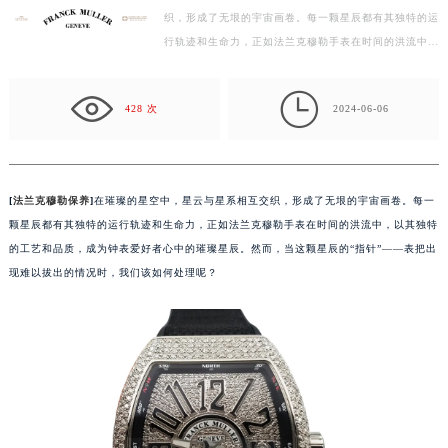
织，形成了无垠的宇宙画卷。每一颗星辰都有其独特的运
徐州市鼓楼区淮海东路29号苏宁广场IFC国际金融中心写字楼35层3508室（需提前预约）
行轨迹和生命力，正如法兰克穆勒手表在时间的洪流中，
扬州市邗江区国展路29号星耀天地写字楼1号楼18层1803室（需提前预约）
以其独特的工艺和品质，成为钟表爱好者心中的璀璨星…
盐城市盐都区世纪大道5号盐城金融城写字楼1号楼16层1604室（需提前预约）

泰州市海陵区永定东路399号置地商务中心东塔写字楼（华润万象城）17层1706室（需提前预约）
428 次
2024-06-06
宁波市江北区大闸南路500号来福士广场办公楼20层2009室（需提前预约）
杭州市上城区钱江路1366号华润大厦写字楼A座5层503-5室（需提前预约）
金华市金东区东市南街777号金华万达广场写字楼4号楼22层2209室（需提前预约）
[
法兰克穆勒保养
]
在璀璨的星空中，星云与星系相互交织，形成了无垠的宇宙画卷。每一
绍兴市越城区胜利东路379号世茂天际中心写字楼8层805室（需提前预约）
颗星辰都有其独特的运行轨迹和生命力，正如法兰克穆勒手表在时间的洪流中，以其独特
嘉兴市南湖区广益路705号嘉兴世界贸易中心写字楼A座13层1304室（需提前预约）
的工艺和品质，成为钟表爱好者心中的璀璨星辰。然而，当这颗星辰的“指针”——表把出
南昌市红谷滩新区红谷中大道998号绿地双子塔（中央广场）A1座办公楼14层07室（需提前预约）
现难以拔出的情况时，我们该如何处理呢？
济南市历下区经十路11111号华润中心写字楼（万象城）15层1508室（需提前预约）
广州市天河区天河路230号万菱汇国际中心写字楼A塔7层704室（需提前预约）
广州市越秀区环市东路371-375号世界贸易中心大厦南塔写字楼15层07室（需提前预约）
深圳市罗湖区深南东路5001号华润大厦写字楼17层1701室（需提前预约）
惠州市惠城区江北文昌一路7号华贸大厦写字楼1座30层05室（需提前预约）
厦门市思明区湖滨东路95号华润大厦写字楼B座11层1104室（需提前预约）