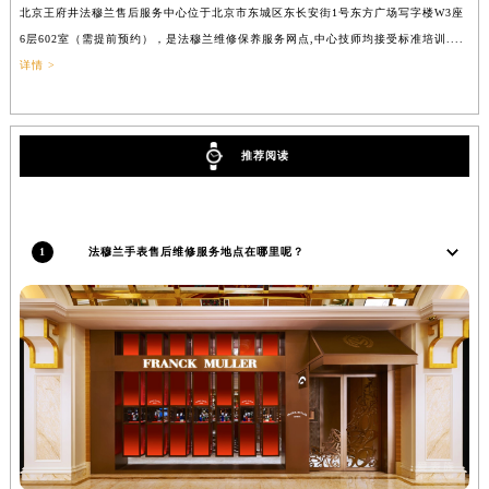
北京王府井法穆兰售后服务中心位于北京市东城区东长安街1号东方广场写字楼W3座
上
辽宁省铁岭市银州区南马路法穆兰售后服务中心（需提前预约）
6层602室（需提前预约），是法穆兰维修保养服务网点,中心技师均接受标准培训....
（
辽宁省营口市站前区市府路与渤海大街交叉口法穆兰售后服务中心（需提前预约）
详情 >
辽宁省沈阳市沈河区中街路137号亨得利名表维修授权店1楼法穆兰售后服务中心（需提前预约）
辽宁省沈阳市沈河区中街路83号亨得利名表维修授权店1楼法穆兰售后服务中心（需提前预约）
北京市朝阳区建国门外大街甲6号华熙国际中心D座11层1102室法穆兰售后服务中心（北京总部）（需提前预约）
推荐阅读
北京市东城区东长安街1号王府井东方广场W3座6层602室法穆兰售后服务中心（需提前预约）
河北省保定市竞秀区朝阳北大街北国先天下法穆兰售后服务中心（需提前预约）
内蒙古自治区阿拉善盟市左旗土尔扈特大街法穆兰售后服务中心（需提前预约）
1
法穆兰手表售后维修服务地点在哪里呢？
内蒙古自治区巴彦淖尔市临河区新华街法穆兰售后服务中心（需提前预约）
内蒙古自治区包头市青山区幸福路甲3号王府井百货名表维修法穆兰售后服务中心（需提前预约）
内蒙古自治区赤峰市红山区哈达街法穆兰售后服务中心（需提前预约）
内蒙古自治区鄂尔多斯市东胜区伊金霍洛街法穆兰售后服务中心（需提前预约）
内蒙古自治区呼伦贝尔市海拉尔区中央街法穆兰售后服务中心（需提前预约）
内蒙古自治区通辽市科尔沁区明仁大街法穆兰售后服务中心（需提前预约）
内蒙古自治区乌海市海勃湾区人民南路法穆兰售后服务中心（需提前预约）
内蒙古自治区乌兰察布市集宁区恩和大街法穆兰售后服务中心（需提前预约）