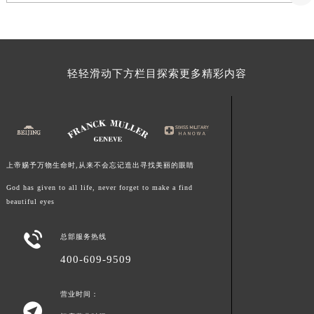
福建省漳州市龙文区步港路法穆兰售后服务中心（需提前预约）
江苏省常州市新北区龙锦路1590号现代传媒中心5号楼10层1008室法穆兰售后服务中心（需提前预约）
江苏省淮安市清江浦区淮海北路法穆兰售后服务中心（需提前预约）
轻轻滑动下方栏目探索更多精彩内容
江苏省连云港市海州区通灌北路法穆兰售后服务中心（需提前预约）
江苏省南京市秦淮区中山南路1号南京中心22层22-C1-C3室法穆兰售后服务中心（需提前预约）
江苏省宿迁市宿城区西湖路法穆兰售后服务中心（需提前预约）
江苏省泰州市海陵区永定东路399号置地商务中心东塔（华润万象城）17层1706室法穆兰售后服务中心（需提前预约）
江苏省徐州市鼓楼区淮海东路29号苏宁广场IFC国际金融中心35层3508室法穆兰售后服务中心（需提前预约）
上帝赐予万物生命时,从来不会忘记造出寻找美丽的眼睛
江苏省盐城市盐都区世纪大道5号盐城金融城写字楼1号楼16层1604室法穆兰售后服务中心（需提前预约）
God has given to all life, never forget to make a find
江苏省扬州市邗江区国展路29号星耀天地写字楼1号楼18层1803室法穆兰售后服务中心（需提前预约）
beautiful eyes
江苏省镇江市京口区中山东路法穆兰售后服务中心（需提前预约）
江西省抚州市临川区赣东大道法穆兰售后服务中心（需提前预约）

总部服务热线
江西省赣州市章贡区文清路法穆兰售后服务中心（需提前预约）
400-609-9509
江西省吉安市吉州区井冈山大道法穆兰售后服务中心（需提前预约）
江西省景德镇市珠山区珠山中路法穆兰售后服务中心（需提前预约）
营业时间：

江西省九江市浔阳区浔阳路法穆兰售后服务中心（需提前预约）