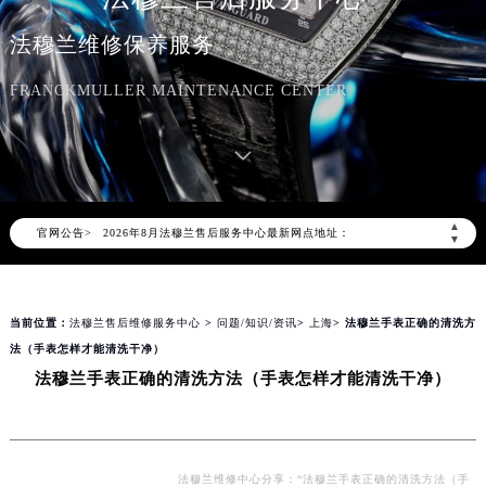
法穆兰维修保养服务
FRANCKMULLER MAINTENANCE CENTER
2026年8月法穆兰中国区售后服务网络优化升级公告
2026年8月法穆兰全国官方售后客户服务热线：400-609-9509
法穆兰官方全国统一服务热线400-609-9509，服务覆盖中国大陆、香港、澳门、台湾全部区域（非大陆需加拨“+86”）
2026年8月法穆兰售后服务中心最新网点地址：
▲
官网公告>
北京市朝阳区建国门外大街甲6号华熙国际中心写字楼D座11层1102室（北京总部）（需提前预约）
▼
北京市东城区东长安街1号东方广场写字楼W3座6层602室（需提前预约）
天津市和平区赤峰道136号天津国际金融中心写字楼26层2603室（需提前预约）
当前位置：
法穆兰售后维修服务中心
>
问题/知识/资讯
>
上海
> 法穆兰手表正确的清洗方
上海市徐汇区虹桥路3号港汇中心写字楼2座37层3705室（需提前预约）
法（手表怎样才能清洗干净）
上海市黄浦区南京东路299号宏伊国际广场写字楼8层806室（需提前预约）
法穆兰手表正确的清洗方法（手表怎样才能清洗干净）
南京市秦淮区中山南路1号（新街口）南京中心写字楼22层C1-1室（需提前预约）
常州市新北区龙锦路1590号现代传媒中心写字楼5号楼10层1008室（需提前预约）
徐州市鼓楼区淮海东路29号苏宁广场IFC国际金融中心写字楼35层3508室（需提前预约）
扬州市邗江区国展路29号星耀天地写字楼1号楼18层1803室（需提前预约）
法穆兰维修中心分享：“法穆兰手表正确的清洗方法（手