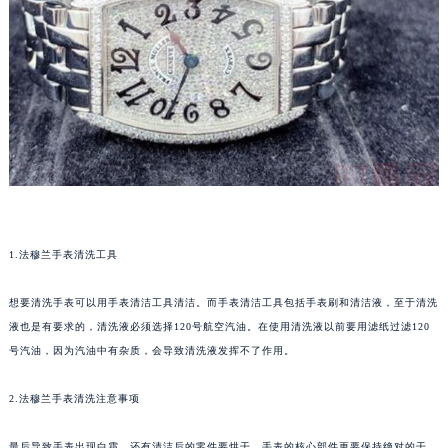
重庆市江北区观音桥步行街2号融恒时代广场写字楼9层902室（需提前预约）
长沙市芙蓉区定王台街道建湘路393号世茂环球金融中心写字楼（芙蓉广场）10层13室（需提前预约）
郑州市二七区铭功路10号华润大厦写字楼29层2905室（需提前预约）
太原市迎泽区解放路15号亨得利名表服务中心（品牌授权店）3层整层（需提前预约）
沈阳市沈河区中街路137号亨得利名表服务中心（品牌授权店）1层整层（需提前预约）
沈阳市沈河区中街路83号亨得利名表服务中心（品牌授权店）1层整层（需提前预约）
乌鲁木齐市天山区红山路26号时代广场（CCMALL）C座17层17-B（需提前预约）
温州市鹿城区锦绣路1067号置信广场10层1015室（需提前预约）
哈尔滨市道里区友谊西路600号富力中心T2座写字楼29层03室（需提前预约）
1.法穆兰手表清洗工具
大连市中山区人民路15号国际金融大厦7层G室（需提前预约）
佛山市禅城区季华五路57号万科金融中心C座12层1205室（需提前预约）
想要清洗手表可以用手表清洁工具清洁。而手表清洁工具包括手表刷和清洁液，至于清洗
液也是有要求的，清洗液必须选择120号航空汽油。在使用清洗液以前要用滤纸过滤120
东莞市东城街道鸿福东路1号民盈国贸中心T1写字楼9层907室（需提前预约）
号汽油，因为汽油中有杂质，会导致清洗液发挥不了作用。
无锡市梁溪区人民中路139号恒隆广场写字楼1座11层1104室（需提前预约）
南通市崇川区工农路57号圆融广场写字楼16层1603室（需提前预约）
2.法穆兰手表清洗注意事项
苏州市苏州工业园区星港街199号苏州中心办公楼C座22层08室（需提前预约）
武汉市江汉区解放大道686号世界贸易大厦38层09室（需提前预约）
最后导致手表出现白霜，还有清洁后的零件要烘干。手表的核心部件更要保持绝对的干