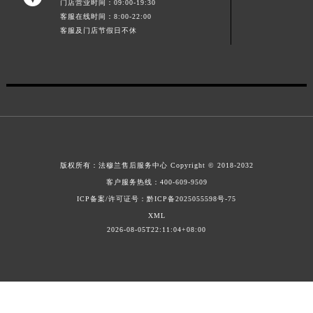
门店营业时间：09:00-19:30
江西省南昌市红谷滩新区红谷中大道998号绿地双子塔（中央广场）A1座办公楼14层1407室法穆兰售后服务中心（需提前预约）
客服在线时间：8:00-22:00
客服及门店节假日不休
江西省萍乡市安源区萍安北大道与康庄路交叉口法穆兰售后服务中心（需提前预约）
江西省上饶市信州区滨江西路法穆兰售后服务中心（需提前预约）
江西省新余市渝水区北湖西路法穆兰售后服务中心（需提前预约）
江西省宜春市袁州区中山中路法穆兰售后服务中心（需提前预约）
江西省鹰潭市月湖区胜利东路法穆兰售后服务中心（需提前预约）
山东省德州市德城区东风中路法穆兰售后服务中心（需提前预约）
山东省东营市东营区济南路法穆兰售后服务中心（需提前预约）
版权所有：
法穆兰售后服务中心
Copyright © 2018-2032
山东省济南市历下区经十路11111号华润中心写字楼（万象城）15层1508室法穆兰售后服务中心（需提前预约）
客户服务热线：
400-609-9509
山东省济宁市任城区太白楼路法穆兰售后服务中心（需提前预约）
ICP备案/许可证号：黔ICP备2025055598号-75
山东省莱芜市文化南路8号银座商城名表维修一楼名表维修法穆兰售后服务中心（需提前预约）
XML
山东省临沂市兰山区解放路法穆兰售后服务中心（需提前预约）
2026-08-05T22:11:04+08:00
山东省日照市东港区烟台路法穆兰售后服务中心（需提前预约）
山东省泰安市泰山区财源街道泰山大街法穆兰售后服务中心（需提前预约）
山东省威海市环翠区新威海路89号振华商厦一楼名表维修法穆兰售后服务中心（需提前预约）
山东省潍坊市奎文区东风东街法穆兰售后服务中心（需提前预约）