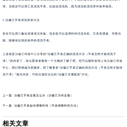
南宁市青秀区金湖路59号地王大厦12楼1224室（需提前预约）
净。当然还可以用工具清洗手表，比如说清洗机，因为清洗机清洗零件效率很高。
合肥市蜀山区潜山路111号万象城华润大厦B座12楼03室（需提前预约）
3.法穆兰手表清洗具体方法
泉州市丰泽区宝洲路729号浦西万达中心写字楼A座7楼709室（需提前预约）
青岛市南区山东路6号华润大厦B座22层04室（需提前预约）
首先可以用三氟化溶液清洁夹板。洗衣机可以选用时钟式洗衣机，它具有调速、升降功
烟台市芝罘区胜利路139号万达金融中心A座907室（需提前预约）
能。能够保证很好效率的清洗手表。
长春市朝阳区西安大路727号中银大厦A座(旺进大厦)18层09室（需提前预约）
贵阳市南明区都司高架桥路33号亨特国际金融中心14楼14D（需提前预约）
上述就是
法穆兰维修中心
分享的“法穆兰手表正确的清洗方法（手表怎样才能清洗干
净）”的内容了，各位爱表者都有一个大概的了解了吧。您可以随时咨询
上海法穆兰维修
昆明市盘龙区北京路928号同德昆明广场写字楼10层06室（需提前预约）
中心，我们将竭诚为您服务。想了解更多“法穆兰手表正确的清洗方法（手表怎样才能清
石家庄市长安区中山东路39号勒泰中心写字楼B座13层07室（需提前预约）
洗干净）”相关内容，可前往瑞匠论坛的”法穆兰专属版块”讨论。
西安市碑林区南关正街88号华侨城长安国际中心E座6楼10室（需提前预约）
海口市龙华区金贸东路5号海口华润大厦B座17层1707室（需提前预约）
唐山市路南区新华东道100号万达广场写字楼A座10层1002室（需提前预约）
上一篇:
法穆兰手表走慢怎么办（法穆兰为何走慢）
台州市椒江区东海大道1800号腾达中心东1幢20楼2002室（需提前预约）
下一篇:
法穆兰手表如何调整时间（手表调整时间方法）
内蒙古自治区呼和浩特市玉泉区大学西街70号华润万象城写字楼（鄂尔多斯大厦）23层2326室（需提前预约）
甘肃省兰州市七里河区西津西路16号兰州中心写字楼21层2102室（需提前预约）
相关文章
重庆市解放碑渝中区民权路28号英利国际金融中心写字楼20层01室（需提前预约）