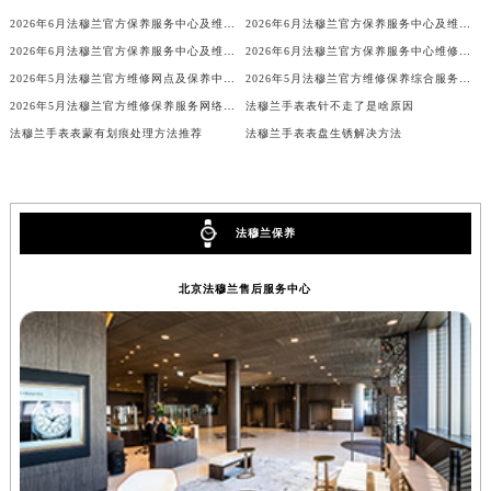
黑龙江省大庆市萨尔图区会战大街法穆兰售后服务中心（需提前预约）
2026年6月法穆兰官方保养服务中心及维修点迁移新设补充公告
2026年6月法穆兰官方保养服务中心及维修点迁移新设补充公告原文内容公示
2026年6月法穆兰官方保养服务中心及维修点迁移新设补充公告原文最终公开
2026年6月法穆兰官方保养服务中心维修点搬迁及增设补充方案文本
黑龙江省鹤岗市向阳区红军路法穆兰售后服务中心（需提前预约）
2026年5月法穆兰官方维修网点及保养中心变动补充汇总文本内容公示
2026年5月法穆兰官方维修保养综合服务中心最终调整公告（含迁址）确认
黑龙江省黑河市爱辉区中央街法穆兰售后服务中心（需提前预约）
2026年5月法穆兰官方维修保养服务网络更新（含搬迁及新开）
法穆兰手表表针不走了是啥原因
黑龙江省鸡西市鸡冠区红军路法穆兰售后服务中心（需提前预约）
法穆兰手表表蒙有划痕处理方法推荐
法穆兰手表表盘生锈解决方法
黑龙江省佳木斯市向阳区长安路法穆兰售后服务中心（需提前预约）
黑龙江省牡丹江市东安区太平路法穆兰售后服务中心（需提前预约）
黑龙江省七台河市桃山区大同街法穆兰售后服务中心（需提前预约）
法穆兰保养
黑龙江省齐齐哈尔市龙沙区龙华路法穆兰售后服务中心（需提前预约）
黑龙江省双鸭山市尖山区新兴大街法穆兰售后服务中心（需提前预约）
北京法穆兰售后服务中心
黑龙江省绥化市北林区新华街与康庄路交叉口法穆兰售后服务中心（需提前预约）
黑龙江省伊春市伊美区通河路法穆兰售后服务中心（需提前预约）
吉林省白城市洮北区明仁南街法穆兰售后服务中心（需提前预约）
吉林省白山市浑江区浑江大街法穆兰售后服务中心（需提前预约）
吉林省吉林市船营区河南街法穆兰售后服务中心（需提前预约）
吉林省辽源市龙山区人民大街法穆兰售后服务中心（需提前预约）
吉林省梅河口市新华街道梅河大街法穆兰售后服务中心（需提前预约）