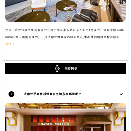
吉林省四平市铁东区紫气大路与南九经街交汇处法穆兰售后服务中心（需提前预约）
吉林省松原市宁江区五环大街法穆兰售后服务中心（需提前预约）
吉林省通化市东昌区环通乡江南大街法穆兰售后服务中心（需提前预约）
北京王府井法穆兰售后服务中心位于北京市东城区东长安街1号东方广场写字楼W3座
上
吉林省延边市延吉市解放路法穆兰售后服务中心（需提前预约）
6层602室（需提前预约），是法穆兰维修保养服务网点,中心技师均接受标准培训....
（
辽宁省鞍山市铁东区站前街法穆兰售后服务中心（需提前预约）
详情 >
辽宁省本溪市平山区胜利路法穆兰售后服务中心（需提前预约）
辽宁省朝阳市双塔区新华路法穆兰售后服务中心（需提前预约）
辽宁省丹东市振兴区七经街法穆兰售后服务中心（需提前预约）
推荐阅读
辽宁省抚顺市新抚区东一路法穆兰售后服务中心（需提前预约）
辽宁省阜新市海州区解放大街法穆兰售后服务中心（需提前预约）
辽宁省葫芦岛市连山区中央路法穆兰售后服务中心（需提前预约）
1
法穆兰手表售后维修服务地点在哪里呢？
辽宁省锦州市古塔区中央大街法穆兰售后服务中心（需提前预约）
辽宁省辽阳市白塔区新运大街法穆兰售后服务中心（需提前预约）
辽宁省盘锦市兴隆台区石油大街法穆兰售后服务中心（需提前预约）
辽宁省铁岭市银州区南马路法穆兰售后服务中心（需提前预约）
辽宁省营口市站前区市府路与渤海大街交叉口法穆兰售后服务中心（需提前预约）