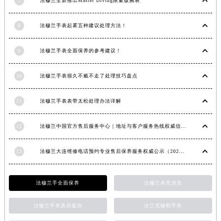
7
法穆兰全新推出Master Diving限量版腕表
山西省大同市平城区迎宾街法穆兰售后服务中心（需提前预约）
山西省晋城市城区黄华街法穆兰售后服务中心（需提前预约）
8
法穆兰手表起雾五种建议处理方法！
山西省晋中市榆次区顺城街法穆兰售后服务中心（需提前预约）
9
法穆兰手表全面保养的参考建议！
山西省临汾市尧都区解放路法穆兰售后服务中心（需提前预约）
山西省吕梁市离石区永宁中路与建设街交叉口法穆兰售后服务中心（需提前预约）
10
法穆兰手表很久不戴不走了处理技巧盘点
山西省朔州市朔城区怡西路与鄯阳西街交汇处法穆兰售后服务中心（需提前预约）
山西省忻州市忻府区和平东街与七一南路交叉口法穆兰售后服务中心（需提前预约）
11
法穆兰手表表带太松处理办法详解
山西省阳泉市郊区平阳东街与新城大道交叉口法穆兰售后服务中心（需提前预约）
山西省运城市盐湖区河东街法穆兰售后服务中心（需提前预约）
12
法穆兰中国官方售后服务中心｜地址与客户服务热线权威信息通知（2026年7月最新）
山西省长治市潞州区英雄中路法穆兰售后服务中心（需提前预约）
山西省太原市迎泽区迎泽街道解放路15号亨得利名表维修授权店3楼法穆兰售后服务中心（需提前预约）
13
法穆兰大连维修电话预约专业售后保养服务权威公示（2026年7月最新）
天津市和平区赤峰道136号天津国际金融中心26层2603室法穆兰售后服务中心（需提前预约）
安徽省安庆市迎江区人民路法穆兰售后服务中心（需提前预约）
法穆兰手全面保养
法穆兰表壳清洗
安徽省蚌埠市蚌山区淮河路法穆兰售后服务中心（需提前预约）
安徽省亳州市谯城区魏武大道法穆兰售后服务中心（需提前预约）
法穆兰手表真伪鉴别
法兰克穆勒手表
安徽省池州市贵池区长江路法穆兰售后服务中心（需提前预约）