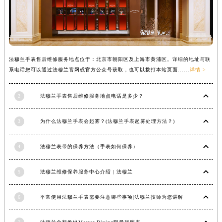
辽宁省沈阳市沈河区中街路137号亨得利名表维修授权店1楼法穆兰售后服务中心（需提前预约）
辽宁省沈阳市沈河区中街路83号亨得利名表维修授权店1楼法穆兰售后服务中心（需提前预约）
北京市朝阳区建国门外大街甲6号华熙国际中心D座11层1102室法穆兰售后服务中心（北京总部）（需提前预约）
北京市东城区东长安街1号王府井东方广场W3座6层602室法穆兰售后服务中心（需提前预约）
法穆兰手表售后维修服务地点位于：北京市朝阳区及上海市黄浦区。详细的地址与联
河北省保定市竞秀区朝阳北大街北国先天下法穆兰售后服务中心（需提前预约）
系电话您可以通过法穆兰官网或官方公众号获取，也可以拨打本站页面......
详情 >
内蒙古自治区阿拉善盟市左旗土尔扈特大街法穆兰售后服务中心（需提前预约）
内蒙古自治区巴彦淖尔市临河区新华街法穆兰售后服务中心（需提前预约）
2
法穆兰手表售后维修服务地点电话是多少？
内蒙古自治区包头市青山区幸福路甲3号王府井百货名表维修法穆兰售后服务中心（需提前预约）
内蒙古自治区赤峰市红山区哈达街法穆兰售后服务中心（需提前预约）
3
为什么法穆兰手表会起雾？(法穆兰手表起雾处理方法？)
内蒙古自治区鄂尔多斯市东胜区伊金霍洛街法穆兰售后服务中心（需提前预约）
4
法穆兰表带的保养方法（手表如何保养）
内蒙古自治区呼伦贝尔市海拉尔区中央街法穆兰售后服务中心（需提前预约）
内蒙古自治区通辽市科尔沁区明仁大街法穆兰售后服务中心（需提前预约）
5
法穆兰维修保养服务中心介绍 | 法穆兰
内蒙古自治区乌海市海勃湾区人民南路法穆兰售后服务中心（需提前预约）
内蒙古自治区乌兰察布市集宁区恩和大街法穆兰售后服务中心（需提前预约）
6
平常使用法穆兰手表需要注意哪些事项|法穆兰技师为您讲解
内蒙古自治区锡林郭勒盟市锡林浩特市光明街与额尔敦路交叉口法穆兰售后服务中心（需提前预约）
内蒙古自治区兴安盟市乌兰浩特市兴安大街法穆兰售后服务中心（需提前预约）