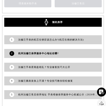
理查德米勒手表
法穆兰售后
安徽省滁州市琅琊区南谯北路法穆兰售后服务中心（需提前预约）
安徽省阜阳市颍州区颍州北路法穆兰售后服务中心（需提前预约）
安徽省淮北市相山区淮海路法穆兰售后服务中心（需提前预约）
随机推荐
安徽省淮南市田家庵区国庆中路法穆兰售后服务中心（需提前预约）
安徽省黄山市屯溪区黄山西路法穆兰售后服务中心（需提前预约）
安徽省六安市金安区解放中路法穆兰售后服务中心（需提前预约）
1
法穆兰手表的机芯生锈应该怎么办?(机芯生锈的解决方法)
安徽省马鞍山市雨山区湖南西路法穆兰售后服务中心（需提前预约）
安徽省宿州市埇桥区人民中路法穆兰售后服务中心（需提前预约）
2
杭州法穆兰保养服务中心地址在哪?
安徽省铜陵市铜官区石城大道法穆兰售后服务中心（需提前预约）
安徽省芜湖市镜湖区中山路步行街法穆兰售后服务中心（需提前预约）
3
法穆兰手表星期盘错乱？专业修复技巧大公开
安徽省宣城市宣州区叠嶂西路法穆兰售后服务中心（需提前预约）
福建省龙岩市新罗区九一南路法穆兰售后服务中心（需提前预约）
4
法穆兰腕表发条上不满？专业技巧教你轻松修复
福建省南平市建阳区人民西路法穆兰售后服务中心（需提前预约）

福建省宁德市蕉城区天湖东路法穆兰售后服务中心（需提前预约）
5
杭州法穆兰售后保养地址 手表维修保养服务中心权威公示（2026年7月最新）
福建省莆田市城厢区霞林街道荔华东大道法穆兰售后服务中心（需提前预约）

福建省三明市三元区东乾二路法穆兰售后服务中心（需提前预约）