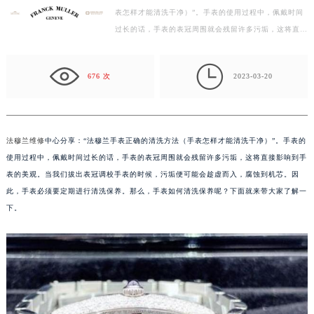
表怎样才能清洗干净）”。手表的使用过程中，佩戴时间
盐城市盐都区世纪大道5号盐城金融城写字楼1号楼16层1604室（需提前预约）
过长的话，手表的表冠周围就会残留许多污垢，这将直接
泰州市海陵区永定东路399号置地商务中心东塔写字楼（华润万象城）17层1706室（需提前预约）
影响到手表的美观。当我们拔出表冠调校手表的时候，
宁波市江北区大闸南路500号来福士广场办公楼20层2009室（需提前预约）
污…

杭州市上城区钱江路1366号华润大厦写字楼A座5层503-5室（需提前预约）
676 次
2023-03-20
金华市金东区东市南街777号金华万达广场写字楼4号楼22层2209室（需提前预约）
绍兴市越城区胜利东路379号世茂天际中心写字楼8层805室（需提前预约）
嘉兴市南湖区广益路705号嘉兴世界贸易中心写字楼A座13层1304室（需提前预约）
法穆兰维修
中心分享：“法穆兰手表正确的清洗方法（手表怎样才能清洗干净）”。手表的
南昌市红谷滩新区红谷中大道998号绿地双子塔（中央广场）A1座办公楼14层07室（需提前预约）
使用过程中，佩戴时间过长的话，手表的表冠周围就会残留许多污垢，这将直接影响到手
济南市历下区经十路11111号华润中心写字楼（万象城）15层1508室（需提前预约）
表的美观。当我们拔出表冠调校手表的时候，污垢便可能会趁虚而入，腐蚀到机芯。因
广州市天河区天河路230号万菱汇国际中心写字楼A塔7层704室（需提前预约）
此，手表必须要定期进行清洗保养。那么，手表如何清洗保养呢？下面就来带大家了解一
下。
广州市越秀区环市东路371-375号世界贸易中心大厦南塔写字楼15层07室（需提前预约）
深圳市罗湖区深南东路5001号华润大厦写字楼17层1701室（需提前预约）
惠州市惠城区江北文昌一路7号华贸大厦写字楼1座30层05室（需提前预约）
厦门市思明区湖滨东路95号华润大厦写字楼B座11层1104室（需提前预约）
福州市鼓楼区五四路128-1号恒力城写字楼15层03室（需提前预约）
成都市锦江区人民东路6号SAC东原中心写字楼24层2406B室（需提前预约）