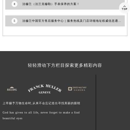
4
法穆兰（法兰克穆勒）手表保养的方案！
江西省景德镇市珠山区珠山中路法穆兰售后服务中心（需提前预约）

江西省九江市浔阳区浔阳路法穆兰售后服务中心（需提前预约）
5
法穆兰中国官方售后服务中心｜服务热线及门店详细地址权威信息通知（2026年7月最新）
江西省南昌市红谷滩新区红谷中大道998号绿地双子塔（中央广场）A1座办公楼14层1407室法穆兰售后服务中心（需提前预约）
江西省萍乡市安源区萍安北大道与康庄路交叉口法穆兰售后服务中心（需提前预约）
江西省上饶市信州区滨江西路法穆兰售后服务中心（需提前预约）
江西省新余市渝水区北湖西路法穆兰售后服务中心（需提前预约）
江西省宜春市袁州区中山中路法穆兰售后服务中心（需提前预约）
江西省鹰潭市月湖区胜利东路法穆兰售后服务中心（需提前预约）
轻轻滑动下方栏目探索更多精彩内容
山东省德州市德城区东风中路法穆兰售后服务中心（需提前预约）
山东省东营市东营区济南路法穆兰售后服务中心（需提前预约）
山东省济南市历下区经十路11111号华润中心写字楼（万象城）15层1508室法穆兰售后服务中心（需提前预约）
山东省济宁市任城区太白楼路法穆兰售后服务中心（需提前预约）
山东省莱芜市文化南路8号银座商城名表维修一楼名表维修法穆兰售后服务中心（需提前预约）
上帝赐予万物生命时,从来不会忘记造出寻找美丽的眼睛
山东省临沂市兰山区解放路法穆兰售后服务中心（需提前预约）
God has given to all life, never forget to make a find
beautiful eyes
山东省日照市东港区烟台路法穆兰售后服务中心（需提前预约）
山东省泰安市泰山区财源街道泰山大街法穆兰售后服务中心（需提前预约）