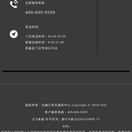

总部服务热线
山东省威海市环翠区新威海路89号振华商厦一楼名表维修法穆兰售后服务中心（需提前预约）
400-609-9509
山东省潍坊市奎文区东风东街法穆兰售后服务中心（需提前预约）
山东省枣庄市滕州市北辛路与善国路交叉口法穆兰售后服务中心（需提前预约）
营业时间：
山东省淄博市张店区金晶大道法穆兰售后服务中心（需提前预约）

门店营业时间：09:00-19:30
上海市黄浦区南京东路299号宏伊国际广场写字楼8层806室法穆兰售后服务中心（需提前预约）
客服在线时间：8:00-22:00
上海市徐汇区虹桥路3号港汇中心2座37层3705室法穆兰售后服务中心（需提前预约）
客服及门店节假日不休
浙江省杭州市上城区钱江路1366号华润大厦A座5层503-5室法穆兰售后服务中心（需提前预约）
浙江省湖州市吴兴区劳动路法穆兰售后服务中心（需提前预约）
浙江省嘉兴市南湖区广益路705号嘉兴世界贸易中心A座13层1304室法穆兰售后服务中心（需提前预约）
浙江省金华市金东区东市南街777号金华万达广场4号楼22楼2209室法穆兰售后服务中心（需提前预约）
浙江省丽水市莲都区解放街法穆兰售后服务中心（需提前预约）
浙江省宁波市江北区大闸南路500号来福士广场办公楼20层2009室法穆兰售后服务中心（需提前预约）
浙江省衢州市柯城区上街法穆兰售后服务中心（需提前预约）
版权所有：
法穆兰售后服务中心
Copyright © 2018-2032
客户服务热线：
400-609-9509
浙江省绍兴市越城区胜利东路379号世茂天际中心写字楼8层805室法穆兰售后服务中心（需提前预约）
ICP备案/许可证号：黔ICP备2025055598号-75
浙江省舟山市定海区解放东路法穆兰售后服务中心（需提前预约）
XML
澳门特别行政区大堂区议事亭前地（新马路）法穆兰售后服务中心（需提前预约）