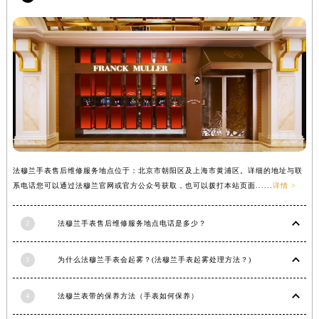
内蒙古自治区锡林郭勒盟市锡林浩特市光明街与额尔敦路交叉口法穆兰售后服务中心（需提前预约）
内蒙古自治区兴安盟市乌兰浩特市兴安大街法穆兰售后服务中心（需提前预约）
山西省大同市平城区迎宾街法穆兰售后服务中心（需提前预约）
山西省晋城市城区黄华街法穆兰售后服务中心（需提前预约）
山西省晋中市榆次区顺城街法穆兰售后服务中心（需提前预约）
山西省临汾市尧都区解放路法穆兰售后服务中心（需提前预约）
山西省吕梁市离石区永宁中路与建设街交叉口法穆兰售后服务中心（需提前预约）
山西省朔州市朔城区怡西路与鄯阳西街交汇处法穆兰售后服务中心（需提前预约）
法穆兰手表售后维修服务地点位于：北京市朝阳区及上海市黄浦区。详细的地址与联
山西省忻州市忻府区和平东街与七一南路交叉口法穆兰售后服务中心（需提前预约）
系电话您可以通过法穆兰官网或官方公众号获取，也可以拨打本站页面......
详情 >
山西省阳泉市郊区平阳东街与新城大道交叉口法穆兰售后服务中心（需提前预约）
山西省运城市盐湖区河东街法穆兰售后服务中心（需提前预约）
2
法穆兰手表售后维修服务地点电话是多少？
山西省长治市潞州区英雄中路法穆兰售后服务中心（需提前预约）
山西省太原市迎泽区迎泽街道解放路15号亨得利名表维修授权店3楼法穆兰售后服务中心（需提前预约）
3
为什么法穆兰手表会起雾？(法穆兰手表起雾处理方法？)
天津市和平区赤峰道136号天津国际金融中心26层2603室法穆兰售后服务中心（需提前预约）
安徽省安庆市迎江区人民路法穆兰售后服务中心（需提前预约）
4
法穆兰表带的保养方法（手表如何保养）
安徽省蚌埠市蚌山区淮河路法穆兰售后服务中心（需提前预约）