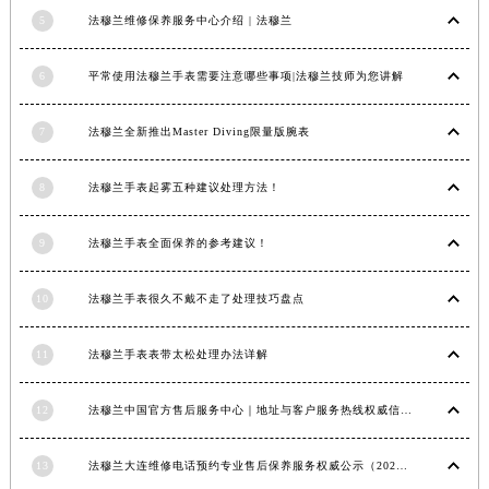
5
法穆兰维修保养服务中心介绍 | 法穆兰
安徽省亳州市谯城区魏武大道法穆兰售后服务中心（需提前预约）
安徽省池州市贵池区长江路法穆兰售后服务中心（需提前预约）
6
平常使用法穆兰手表需要注意哪些事项|法穆兰技师为您讲解
安徽省滁州市琅琊区南谯北路法穆兰售后服务中心（需提前预约）
安徽省阜阳市颍州区颍州北路法穆兰售后服务中心（需提前预约）
7
法穆兰全新推出Master Diving限量版腕表
安徽省淮北市相山区淮海路法穆兰售后服务中心（需提前预约）
安徽省淮南市田家庵区国庆中路法穆兰售后服务中心（需提前预约）
8
法穆兰手表起雾五种建议处理方法！
安徽省黄山市屯溪区黄山西路法穆兰售后服务中心（需提前预约）
安徽省六安市金安区解放中路法穆兰售后服务中心（需提前预约）
9
法穆兰手表全面保养的参考建议！
安徽省马鞍山市雨山区湖南西路法穆兰售后服务中心（需提前预约）
安徽省宿州市埇桥区人民中路法穆兰售后服务中心（需提前预约）
10
法穆兰手表很久不戴不走了处理技巧盘点
安徽省铜陵市铜官区石城大道法穆兰售后服务中心（需提前预约）
11
法穆兰手表表带太松处理办法详解
安徽省芜湖市镜湖区中山路步行街法穆兰售后服务中心（需提前预约）
安徽省宣城市宣州区叠嶂西路法穆兰售后服务中心（需提前预约）
12
法穆兰中国官方售后服务中心｜地址与客户服务热线权威信息通知（2026年7月最新）
福建省龙岩市新罗区九一南路法穆兰售后服务中心（需提前预约）
福建省南平市建阳区人民西路法穆兰售后服务中心（需提前预约）
13
法穆兰大连维修电话预约专业售后保养服务权威公示（2026年7月最新）
福建省宁德市蕉城区天湖东路法穆兰售后服务中心（需提前预约）