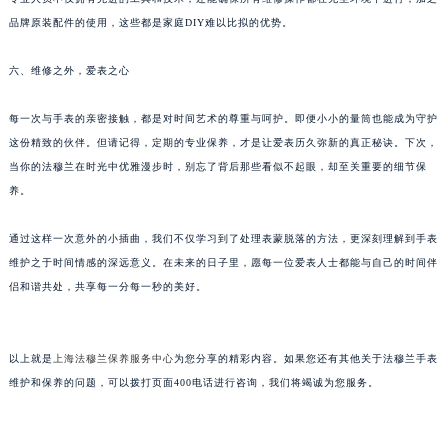
甘肃省兰州市七里河区西津西路16号兰州中心写字楼21层2102室（需提前预约）
品牌原装配件的使用，这些都是家庭DIY难以比拟的优势。
重庆市解放碑渝中区民权路28号英利国际金融中心写字楼20层01室（需提前预约）
六、维修之外，爱表之心
黑龙江省大庆市萨尔图区会战大街法穆兰售后服务中心（需提前预约）
黑龙江省鹤岗市向阳区红军路法穆兰售后服务中心（需提前预约）
每一次与手表的亲密接触，都是对时间艺术的尊重与呵护。即便小小的量筒也能成为守护
黑龙江省黑河市爱辉区中央街法穆兰售后服务中心（需提前预约）
这份精致的伙伴。但请记得，定期的专业保养，才是让爱表历久弥新的真正秘诀。下次，
黑龙江省鸡西市鸡冠区红军路法穆兰售后服务中心（需提前预约）
当你的法穆兰在时光中优雅漫步时，别忘了背后那些看似不起眼，却至关重要的细节保
黑龙江省佳木斯市向阳区长安路法穆兰售后服务中心（需提前预约）
养。
黑龙江省牡丹江市东安区太平路法穆兰售后服务中心（需提前预约）
通过这样一次意外的小插曲，我们不仅学习到了处理表蒙脱落的方法，更深刻理解到手表
黑龙江省七台河市桃山区大同街法穆兰售后服务中心（需提前预约）
维护之于时间情感的深远意义。在未来的日子里，愿每一位爱表人士都能与自己的时间伴
黑龙江省齐齐哈尔市龙沙区龙华路法穆兰售后服务中心（需提前预约）
侣和谐共处，共享每一分每一秒的美好。
黑龙江省双鸭山市尖山区新兴大街法穆兰售后服务中心（需提前预约）
黑龙江省绥化市北林区新华街与康庄路交叉口法穆兰售后服务中心（需提前预约）
黑龙江省伊春市伊美区通河路法穆兰售后服务中心（需提前预约）
以上就是
上海法穆兰保养服务中心
为您分享的精彩内容。如果您还有其他关于法穆兰手表
维护和保养的问题，可以拨打页面400电话进行咨询，我们将竭诚为您服务。
吉林省白城市洮北区明仁南街法穆兰售后服务中心（需提前预约）
吉林省白山市浑江区浑江大街法穆兰售后服务中心（需提前预约）
吉林省吉林市船营区河南街法穆兰售后服务中心（需提前预约）