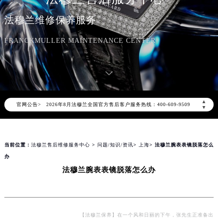
法穆兰维修保养服务
FRANCKMULLER MAINTENANCE CENTER
2026年8月法穆兰中国区售后服务网络优化升级公告
2026年8月法穆兰全国官方售后客户服务热线：400-609-9509
▲
官网公告>
法穆兰官方全国统一服务热线400-609-9509，服务覆盖中国大陆、香港、澳门、台湾全部区域（非大陆需加拨“+86”）
▼
2026年8月法穆兰售后服务中心最新网点地址：
北京市朝阳区建国门外大街甲6号华熙国际中心写字楼D座11层1102室（北京总部）（需提前预约）
当前位置：
法穆兰售后维修服务中心
>
问题/知识/资讯
>
上海
> 法穆兰腕表表镜脱落怎么
北京市东城区东长安街1号东方广场写字楼W3座6层602室（需提前预约）
办
天津市和平区赤峰道136号天津国际金融中心写字楼26层2603室（需提前预约）
法穆兰腕表表镜脱落怎么办
上海市徐汇区虹桥路3号港汇中心写字楼2座37层3705室（需提前预约）
上海市黄浦区南京东路299号宏伊国际广场写字楼8层806室（需提前预约）
南京市秦淮区中山南路1号（新街口）南京中心写字楼22层C1-1室（需提前预约）
常州市新北区龙锦路1590号现代传媒中心写字楼5号楼10层1008室（需提前预约）
【法穆兰保养】在一个风和日丽的下午，张先生正准备出