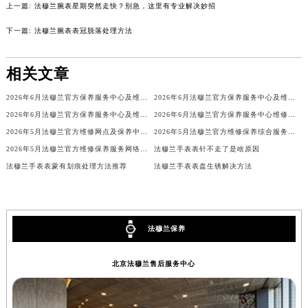
上一篇:
法穆兰腕表星期突然走快？别急，这里有专业解决妙招
吉林省辽源市龙山区人民大街法穆兰售后服务中心（需提前预约）
下一篇:
法穆兰腕表表冠脱落处理方法
吉林省梅河口市新华街道梅河大街法穆兰售后服务中心（需提前预约）
吉林省四平市铁东区紫气大路与南九经街交汇处法穆兰售后服务中心（需提前预约）
相关文章
吉林省松原市宁江区五环大街法穆兰售后服务中心（需提前预约）
吉林省通化市东昌区环通乡江南大街法穆兰售后服务中心（需提前预约）
2026年6月法穆兰官方保养服务中心及维修点迁移新设补充公告
2026年6月法穆兰官方保养服务中心及维修点迁移新设补充公告原文内容公示
吉林省延边市延吉市解放路法穆兰售后服务中心（需提前预约）
2026年6月法穆兰官方保养服务中心及维修点迁移新设补充公告原文最终公开
2026年6月法穆兰官方保养服务中心维修点搬迁及增设补充方案文本
辽宁省鞍山市铁东区站前街法穆兰售后服务中心（需提前预约）
2026年5月法穆兰官方维修网点及保养中心变动补充汇总文本内容公示
2026年5月法穆兰官方维修保养综合服务中心最终调整公告（含迁址）确认
辽宁省本溪市平山区胜利路法穆兰售后服务中心（需提前预约）
2026年5月法穆兰官方维修保养服务网络更新（含搬迁及新开）
法穆兰手表表针不走了是啥原因
法穆兰手表表蒙有划痕处理方法推荐
法穆兰手表表盘生锈解决方法
辽宁省朝阳市双塔区新华路法穆兰售后服务中心（需提前预约）
辽宁省丹东市振兴区七经街法穆兰售后服务中心（需提前预约）
辽宁省抚顺市新抚区东一路法穆兰售后服务中心（需提前预约）
辽宁省阜新市海州区解放大街法穆兰售后服务中心（需提前预约）
法穆兰保养
辽宁省葫芦岛市连山区中央路法穆兰售后服务中心（需提前预约）
辽宁省锦州市古塔区中央大街法穆兰售后服务中心（需提前预约）
北京法穆兰售后服务中心
辽宁省辽阳市白塔区新运大街法穆兰售后服务中心（需提前预约）
辽宁省盘锦市兴隆台区石油大街法穆兰售后服务中心（需提前预约）