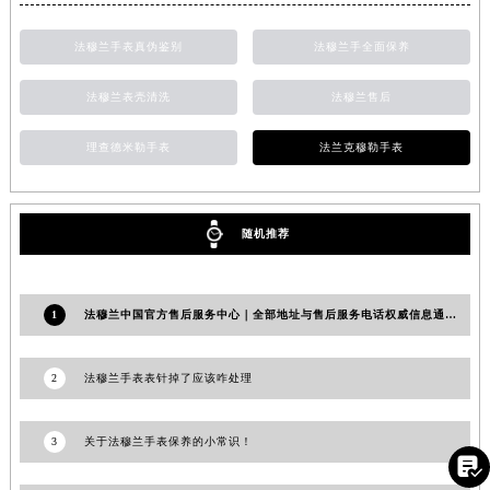
福建省莆田市城厢区霞林街道荔华东大道法穆兰售后服务中心（需提前预约）
法穆兰手表真伪鉴别
法穆兰手全面保养
福建省三明市三元区东乾二路法穆兰售后服务中心（需提前预约）
福建省漳州市龙文区步港路法穆兰售后服务中心（需提前预约）
法穆兰表壳清洗
法穆兰售后
江苏省常州市新北区龙锦路1590号现代传媒中心5号楼10层1008室法穆兰售后服务中心（需提前预约）
江苏省淮安市清江浦区淮海北路法穆兰售后服务中心（需提前预约）
理查德米勒手表
法兰克穆勒手表
江苏省连云港市海州区通灌北路法穆兰售后服务中心（需提前预约）
江苏省南京市秦淮区中山南路1号南京中心22层22-C1-C3室法穆兰售后服务中心（需提前预约）
随机推荐
江苏省宿迁市宿城区西湖路法穆兰售后服务中心（需提前预约）
江苏省泰州市海陵区永定东路399号置地商务中心东塔（华润万象城）17层1706室法穆兰售后服务中心（需提前预约）
江苏省徐州市鼓楼区淮海东路29号苏宁广场IFC国际金融中心35层3508室法穆兰售后服务中心（需提前预约）
1
法穆兰中国官方售后服务中心｜全部地址与售后服务电话权威信息通知（2026年7月最新）
江苏省盐城市盐都区世纪大道5号盐城金融城写字楼1号楼16层1604室法穆兰售后服务中心（需提前预约）
江苏省扬州市邗江区国展路29号星耀天地写字楼1号楼18层1803室法穆兰售后服务中心（需提前预约）
2
法穆兰手表表针掉了应该咋处理
江苏省镇江市京口区中山东路法穆兰售后服务中心（需提前预约）
江西省抚州市临川区赣东大道法穆兰售后服务中心（需提前预约）
3
关于法穆兰手表保养的小常识！
江西省赣州市章贡区文清路法穆兰售后服务中心（需提前预约）

江西省吉安市吉州区井冈山大道法穆兰售后服务中心（需提前预约）