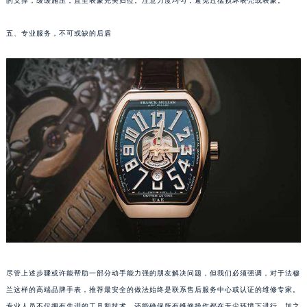
的支撑，缓缓施压，直至表蒙完美归位。注意力度均匀，避免过猛损坏表壳或表蒙。
苏州市苏州工业园区星港街199号苏州中心办公楼C座22层08室（需提前预约）
武汉市江汉区解放大道686号世界贸易大厦38层09室（需提前预约）
五、专业服务，不可或缺的后盾
南宁市青秀区金湖路59号地王大厦12楼1224室（需提前预约）
合肥市蜀山区潜山路111号万象城华润大厦B座12楼03室（需提前预约）
泉州市丰泽区宝洲路729号浦西万达中心写字楼A座7楼709室（需提前预约）
青岛市南区山东路6号华润大厦B座22层04室（需提前预约）
烟台市芝罘区胜利路139号万达金融中心A座907室（需提前预约）
长春市朝阳区西安大路727号中银大厦A座(旺进大厦)18层09室（需提前预约）
贵阳市南明区都司高架桥路33号亨特国际金融中心14楼14D（需提前预约）
昆明市盘龙区北京路928号同德昆明广场写字楼10层06室（需提前预约）
石家庄市长安区中山东路39号勒泰中心写字楼B座13层07室（需提前预约）
西安市碑林区南关正街88号华侨城长安国际中心E座6楼10室（需提前预约）
海口市龙华区金贸东路5号海口华润大厦B座17层1707室（需提前预约）
唐山市路南区新华东道100号万达广场写字楼A座10层1002室（需提前预约）
尽管上述步骤或许能帮助一部分动手能力强的朋友解决问题，但我们必须强调，对于法穆
台州市椒江区东海大道1800号腾达中心东1幢20楼2002室（需提前预约）
兰这样的高端品牌手表，推荐最安全的做法始终是联系售后服务中心或认证的维修专家。
内蒙古自治区呼和浩特市玉泉区大学西街70号华润万象城写字楼（鄂尔多斯大厦）23层2326室（需提前预约）
专业人员不仅拥有先进的工具和技术，还能确保所有维修操作都在无尘环境下进行，加之