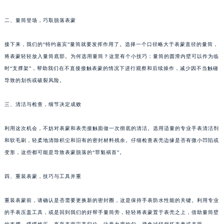
福州市鼓楼区五四路128-1号恒力城写字楼15层03室（需提前预约）
二、量筒登场，巧取脱落表蒙
成都市锦江区人民东路6号SAC东原中心写字楼24层2406B室（需提前预约）
重庆市江北区观音桥步行街2号融恒时代广场写字楼9层902室（需提前预约）
接下来，我们的“特约嘉宾”量筒就要发挥作用了。选择一个口径略大于表蒙直径的量筒，
长沙市芙蓉区定王台街道建湘路393号世茂环球金融中心写字楼（芙蓉广场）10层13室（需提前预约）
将表蒙轻轻放入量筒底部。为何选用量筒？这里有个小技巧：量筒的圆滑内壁可以作为临
郑州市二七区铭功路10号华润大厦写字楼29层2905室（需提前预约）
时“支撑架”，帮助我们在不直接接触表蒙的情况下进行观察和后续操作，减少因不当触碰
太原市迎泽区解放路15号亨得利名表服务中心（品牌授权店）3层整层（需提前预约）
导致的划伤或破裂风险。
沈阳市沈河区中街路137号亨得利名表服务中心（品牌授权店）1层整层（需提前预约）
三、清洁与检查，细节决定成败
沈阳市沈河区中街路83号亨得利名表服务中心（品牌授权店）1层整层（需提前预约）
乌鲁木齐市天山区红山路26号时代广场（CCMALL）C座17层17-B（需提前预约）
利用这次机会，不妨对表蒙和表壳接触面做一次彻底的清洁。选用适量的专业手表清洁剂
温州市鹿城区锦绣路1067号置信广场10层1015室（需提前预约）
和软毛刷，轻柔地清除积尘和旧有的密封材料残余。仔细检查表壳边缘是否有微小凹陷或
哈尔滨市道里区友谊西路600号富力中心T2座写字楼29层03室（需提前预约）
变形，这些都可能是导致表蒙脱落的“罪魁祸首”。
大连市中山区人民路15号国际金融大厦7层G室（需提前预约）
四、重装表蒙，技巧与工具并重
佛山市禅城区季华五路57号万科金融中心C座12层1205室（需提前预约）
东莞市东城街道鸿福东路1号民盈国贸中心T1写字楼9层907室（需提前预约）
重装表蒙前，请确认是否需要更换新的密封圈，这是保持手表防水性能的关键。利用专业
无锡市梁溪区人民中路139号恒隆广场写字楼1座11层1104室（需提前预约）
的手表压盖工具，或是回到我们的好帮手量筒旁，轻轻将表蒙置于表壳之上，借助量筒壁
南通市崇川区工农路57号圆融广场写字楼16层1603室（需提前预约）