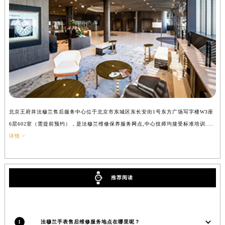
辽宁省铁岭市银州区南马路法穆兰售后服务中心（需提前预约）
辽宁省营口市站前区市府路与渤海大街交叉口法穆兰售后服务中心（需提前预约）
辽宁省沈阳市沈河区中街路137号亨得利名表维修授权店1楼法穆兰售后服务中心（需提前预约）
辽宁省沈阳市沈河区中街路83号亨得利名表维修授权店1楼法穆兰售后服务中心（需提前预约）
北京市朝阳区建国门外大街甲6号华熙国际中心D座11层1102室法穆兰售后服务中心（北京总部）（需提前预约）
北京市东城区东长安街1号王府井东方广场W3座6层602室法穆兰售后服务中心（需提前预约）
河北省保定市竞秀区朝阳北大街北国先天下法穆兰售后服务中心（需提前预约）
内蒙古自治区阿拉善盟市左旗土尔扈特大街法穆兰售后服务中心（需提前预约）
北京王府井法穆兰售后服务中心位于北京市东城区东长安街1号东方广场写字楼W3座
上
内蒙古自治区巴彦淖尔市临河区新华街法穆兰售后服务中心（需提前预约）
6层602室（需提前预约），是法穆兰维修保养服务网点,中心技师均接受标准培训....
（
详情 >
内蒙古自治区包头市青山区幸福路甲3号王府井百货名表维修法穆兰售后服务中心（需提前预约）
内蒙古自治区赤峰市红山区哈达街法穆兰售后服务中心（需提前预约）
内蒙古自治区鄂尔多斯市东胜区伊金霍洛街法穆兰售后服务中心（需提前预约）
推荐阅读
内蒙古自治区呼伦贝尔市海拉尔区中央街法穆兰售后服务中心（需提前预约）
内蒙古自治区通辽市科尔沁区明仁大街法穆兰售后服务中心（需提前预约）
内蒙古自治区乌海市海勃湾区人民南路法穆兰售后服务中心（需提前预约）
内蒙古自治区乌兰察布市集宁区恩和大街法穆兰售后服务中心（需提前预约）
1
法穆兰手表售后维修服务地点在哪里呢？