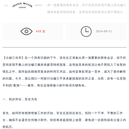
席一场重要的商务会议，却不经意间发现手腕上的法穆兰
徐州市鼓楼区淮海东路29号苏宁广场IFC国际金融中心写字楼35层3508室（需提前预约）
腕表表蒙竟悄然脱落，这突如其来的状况让他不禁陷入了
扬州市邗江区国展路29号星耀天地写字楼1号楼18层1803室（需提前预约）
短暂的慌乱之中。面对如此精致而复杂的时间艺术品，…
盐城市盐都区世纪大道5号盐城金融城写字楼1号楼16层1604室（需提前预约）

泰州市海陵区永定东路399号置地商务中心东塔写字楼（华润万象城）17层1706室（需提前预约）
418 次
2024-09-11
宁波市江北区大闸南路500号来福士广场办公楼20层2009室（需提前预约）
杭州市上城区钱江路1366号华润大厦写字楼A座5层503-5室（需提前预约）
金华市金东区东市南街777号金华万达广场写字楼4号楼22层2209室（需提前预约）
【
法穆兰保养
】在一个风和日丽的下午，张先生正准备出席一场重要的商务会议，却不经
绍兴市越城区胜利东路379号世茂天际中心写字楼8层805室（需提前预约）
意间发现手腕上的法穆兰腕表表蒙竟悄然脱落，这突如其来的状况让他不禁陷入了短暂的
嘉兴市南湖区广益路705号嘉兴世界贸易中心写字楼A座13层1304室（需提前预约）
慌乱之中。面对如此精致而复杂的时间艺术品，如何妥善处理这一意外，成为了亟待解答
南昌市红谷滩新区红谷中大道998号绿地双子塔（中央广场）A1座办公楼14层07室（需提前预约）
的问题。今天，就让我们一同探讨法穆兰手表表蒙脱落的应对之道，当然，还有一位意想
不到的“配角”——量筒，将在这场维修小剧中扮演关键角色。
济南市历下区经十路11111号华润中心写字楼（万象城）15层1508室（需提前预约）
广州市天河区天河路230号万菱汇国际中心写字楼A塔7层704室（需提前预约）
一、初步评估，安全为先
广州市越秀区环市东路371-375号世界贸易中心大厦南塔写字楼15层07室（需提前预约）
深圳市罗湖区深南东路5001号华润大厦写字楼17层1701室（需提前预约）
首先，如同所有精密维修工作的开始，安全总是排在首位。找到一个干净、平整的工作
惠州市惠城区江北文昌一路7号华贸大厦写字楼1座30层05室（需提前预约）
台，确保不会遗失任何微小部件。轻轻将表盘面朝上放置，避免进一步损伤或灰尘侵入内
厦门市思明区湖滨东路95号华润大厦写字楼B座11层1104室（需提前预约）
部机芯。