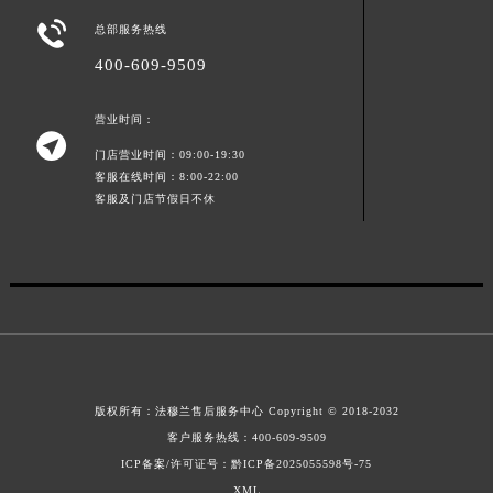
山东省威海市环翠区新威海路89号振华商厦一楼名表维修法穆兰售后服务中心（需提前预约）

总部服务热线
山东省潍坊市奎文区东风东街法穆兰售后服务中心（需提前预约）
400-609-9509
山东省枣庄市滕州市北辛路与善国路交叉口法穆兰售后服务中心（需提前预约）
山东省淄博市张店区金晶大道法穆兰售后服务中心（需提前预约）
营业时间：

上海市黄浦区南京东路299号宏伊国际广场写字楼8层806室法穆兰售后服务中心（需提前预约）
门店营业时间：09:00-19:30
上海市徐汇区虹桥路3号港汇中心2座37层3705室法穆兰售后服务中心（需提前预约）
客服在线时间：8:00-22:00
客服及门店节假日不休
浙江省杭州市上城区钱江路1366号华润大厦A座5层503-5室法穆兰售后服务中心（需提前预约）
浙江省湖州市吴兴区劳动路法穆兰售后服务中心（需提前预约）
浙江省嘉兴市南湖区广益路705号嘉兴世界贸易中心A座13层1304室法穆兰售后服务中心（需提前预约）
浙江省金华市金东区东市南街777号金华万达广场4号楼22楼2209室法穆兰售后服务中心（需提前预约）
浙江省丽水市莲都区解放街法穆兰售后服务中心（需提前预约）
浙江省宁波市江北区大闸南路500号来福士广场办公楼20层2009室法穆兰售后服务中心（需提前预约）
浙江省衢州市柯城区上街法穆兰售后服务中心（需提前预约）
版权所有：
法穆兰售后服务中心
Copyright © 2018-2032
浙江省绍兴市越城区胜利东路379号世茂天际中心写字楼8层805室法穆兰售后服务中心（需提前预约）
客户服务热线：
400-609-9509
浙江省舟山市定海区解放东路法穆兰售后服务中心（需提前预约）
ICP备案/许可证号：黔ICP备2025055598号-75
澳门特别行政区大堂区议事亭前地（新马路）法穆兰售后服务中心（需提前预约）
XML