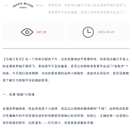
查看时间，却发现法穆兰手表上的金属表带轴不翼而飞，
徐州市鼓楼区淮海东路29号苏宁广场IFC国际金融中心写字楼35层3508室（需提前预约）
那份措手不及的尴尬，是否让你暗暗发誓要学会这门“急
扬州市邗江区国展路29号星耀天地写字楼1号楼18层1803室（需提前预约）
救术”？别急，今天我们就来聊聊，当你的爱表遇到这
盐城市盐都区世纪大道5号盐城金融城写字楼1号楼16层1604室（需提前预约）
种…

泰州市海陵区永定东路399号置地商务中心东塔写字楼（华润万象城）17层1706室（需提前预约）
423 次
2025-02-23
宁波市江北区大闸南路500号来福士广场办公楼20层2009室（需提前预约）
杭州市上城区钱江路1366号华润大厦写字楼A座5层503-5室（需提前预约）
金华市金东区东市南街777号金华万达广场写字楼4号楼22层2209室（需提前预约）
【
法穆兰售后
】在一个风和日丽的下午，当你优雅地抬手查看时间，却发现法穆兰手表上
绍兴市越城区胜利东路379号世茂天际中心写字楼8层805室（需提前预约）
的金属表带轴不翼而飞，那份措手不及的尴尬，是否让你暗暗发誓要学会这门“急救术”？
嘉兴市南湖区广益路705号嘉兴世界贸易中心写字楼A座13层1304室（需提前预约）
别急，今天我们就来聊聊，当你的爱表遇到这种小插曲时，该如何从容应对，甚至还能顺
南昌市红谷滩新区红谷中大道998号绿地双子塔（中央广场）A1座办公楼14层07室（需提前预约）
便了解它与智能手环的微妙联系。
济南市历下区经十路11111号华润中心写字楼（万象城）15层1508室（需提前预约）
一、初遇“脱轴”小惊魂
广州市天河区天河路230号万菱汇国际中心写字楼A塔7层704室（需提前预约）
广州市越秀区环市东路371-375号世界贸易中心大厦南塔写字楼15层07室（需提前预约）
金属表带轴脱落，听起来虽是个小故障，却足以让精致的腕表瞬间“下线”。这种情况多因
深圳市罗湖区深南东路5001号华润大厦写字楼17层1701室（需提前预约）
日常佩戴中的不经意撞击或长时间磨损导致轴心松动所致。别担心，正确的第一步是细心
惠州市惠城区江北文昌一路7号华贸大厦写字楼1座30层05室（需提前预约）
保存脱落的部件，以防遗失——它们虽小，却是恢复原貌的关键。
厦门市思明区湖滨东路95号华润大厦写字楼B座11层1104室（需提前预约）