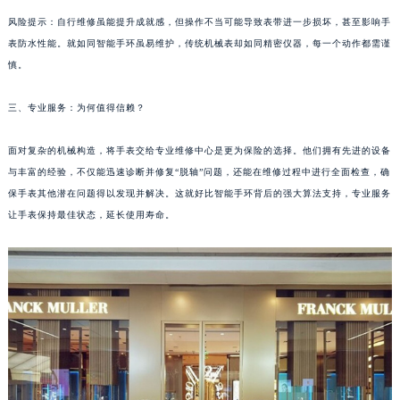
苏州市苏州工业园区星港街199号苏州中心办公楼C座22层08室（需提前预约）
风险提示：自行维修虽能提升成就感，但操作不当可能导致表带进一步损坏，甚至影响手
武汉市江汉区解放大道686号世界贸易大厦38层09室（需提前预约）
表防水性能。就如同智能手环虽易维护，传统机械表却如同精密仪器，每一个动作都需谨
慎。
南宁市青秀区金湖路59号地王大厦12楼1224室（需提前预约）
合肥市蜀山区潜山路111号万象城华润大厦B座12楼03室（需提前预约）
三、专业服务：为何值得信赖？
泉州市丰泽区宝洲路729号浦西万达中心写字楼A座7楼709室（需提前预约）
青岛市南区山东路6号华润大厦B座22层04室（需提前预约）
面对复杂的机械构造，将手表交给专业维修中心是更为保险的选择。他们拥有先进的设备
烟台市芝罘区胜利路139号万达金融中心A座907室（需提前预约）
与丰富的经验，不仅能迅速诊断并修复“脱轴”问题，还能在维修过程中进行全面检查，确
长春市朝阳区西安大路727号中银大厦A座(旺进大厦)18层09室（需提前预约）
保手表其他潜在问题得以发现并解决。这就好比智能手环背后的强大算法支持，专业服务
让手表保持最佳状态，延长使用寿命。
贵阳市南明区都司高架桥路33号亨特国际金融中心14楼14D（需提前预约）
昆明市盘龙区北京路928号同德昆明广场写字楼10层06室（需提前预约）
石家庄市长安区中山东路39号勒泰中心写字楼B座13层07室（需提前预约）
西安市碑林区南关正街88号华侨城长安国际中心E座6楼10室（需提前预约）
海口市龙华区金贸东路5号海口华润大厦B座17层1707室（需提前预约）
唐山市路南区新华东道100号万达广场写字楼A座10层1002室（需提前预约）
台州市椒江区东海大道1800号腾达中心东1幢20楼2002室（需提前预约）
内蒙古自治区呼和浩特市玉泉区大学西街70号华润万象城写字楼（鄂尔多斯大厦）23层2326室（需提前预约）