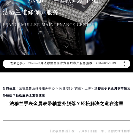
法穆兰维修保养服务
FRANCKMULLER MAINTENANCE CENTER
2026年8月法穆兰中国区售后服务网络优化升级公告
2026年8月法穆兰全国官方售后客户服务热线：400-609-9509
▲
官网公告>
法穆兰官方全国统一服务热线400-609-9509，服务覆盖中国大陆、香港、澳门、台湾全部区域（非大陆需加拨“+86”）
▼
2026年8月法穆兰售后服务中心最新网点地址：
北京市朝阳区建国门外大街甲6号华熙国际中心写字楼D座11层1102室（北京总部）（需提前预约）
当前位置：
法穆兰售后维修服务中心
>
问题/知识/资讯
>
上海
> 法穆兰手表金属表带轴意
北京市东城区东长安街1号东方广场写字楼W3座6层602室（需提前预约）
外脱落？轻松解决之道在这里
天津市和平区赤峰道136号天津国际金融中心写字楼26层2603室（需提前预约）
法穆兰手表金属表带轴意外脱落？轻松解决之道在这里
上海市徐汇区虹桥路3号港汇中心写字楼2座37层3705室（需提前预约）
上海市黄浦区南京东路299号宏伊国际广场写字楼8层806室（需提前预约）
南京市秦淮区中山南路1号（新街口）南京中心写字楼22层C1-1室（需提前预约）
常州市新北区龙锦路1590号现代传媒中心写字楼5号楼10层1008室（需提前预约）
【法穆兰售后】在一个风和日丽的下午，当你优雅地抬手