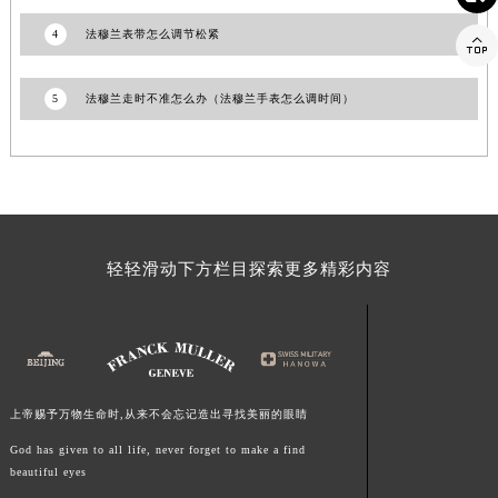
江西省景德镇市珠山区珠山中路法穆兰售后服务中心（需提前预约）
4
法穆兰表带怎么调节松紧

江西省九江市浔阳区浔阳路法穆兰售后服务中心（需提前预约）
江西省南昌市红谷滩新区红谷中大道998号绿地双子塔（中央广场）A1座办公楼14层1407室法穆兰售后服务中心（需提前预约）
5
法穆兰走时不准怎么办（法穆兰手表怎么调时间）
江西省萍乡市安源区萍安北大道与康庄路交叉口法穆兰售后服务中心（需提前预约）
江西省上饶市信州区滨江西路法穆兰售后服务中心（需提前预约）
江西省新余市渝水区北湖西路法穆兰售后服务中心（需提前预约）
江西省宜春市袁州区中山中路法穆兰售后服务中心（需提前预约）
江西省鹰潭市月湖区胜利东路法穆兰售后服务中心（需提前预约）
轻轻滑动下方栏目探索更多精彩内容
山东省德州市德城区东风中路法穆兰售后服务中心（需提前预约）
山东省东营市东营区济南路法穆兰售后服务中心（需提前预约）
山东省济南市历下区经十路11111号华润中心写字楼（万象城）15层1508室法穆兰售后服务中心（需提前预约）
山东省济宁市任城区太白楼路法穆兰售后服务中心（需提前预约）
山东省莱芜市文化南路8号银座商城名表维修一楼名表维修法穆兰售后服务中心（需提前预约）
上帝赐予万物生命时,从来不会忘记造出寻找美丽的眼睛
山东省临沂市兰山区解放路法穆兰售后服务中心（需提前预约）
God has given to all life, never forget to make a find
山东省日照市东港区烟台路法穆兰售后服务中心（需提前预约）
beautiful eyes
山东省泰安市泰山区财源街道泰山大街法穆兰售后服务中心（需提前预约）