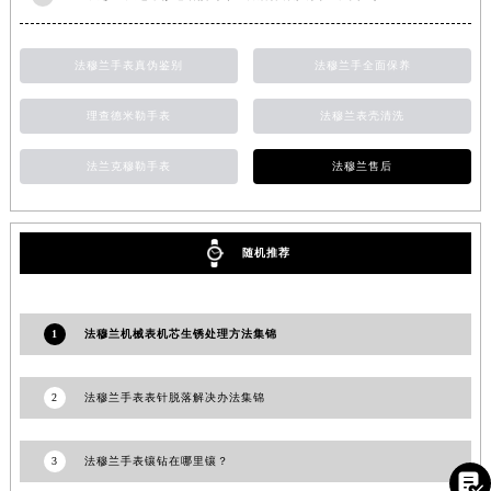
福建省莆田市城厢区霞林街道荔华东大道法穆兰售后服务中心（需提前预约）
福建省三明市三元区东乾二路法穆兰售后服务中心（需提前预约）
法穆兰手表真伪鉴别
法穆兰手全面保养
福建省漳州市龙文区步港路法穆兰售后服务中心（需提前预约）
江苏省常州市新北区龙锦路1590号现代传媒中心5号楼10层1008室法穆兰售后服务中心（需提前预约）
理查德米勒手表
法穆兰表壳清洗
江苏省淮安市清江浦区淮海北路法穆兰售后服务中心（需提前预约）
法兰克穆勒手表
法穆兰售后
江苏省连云港市海州区通灌北路法穆兰售后服务中心（需提前预约）
江苏省南京市秦淮区中山南路1号南京中心22层22-C1-C3室法穆兰售后服务中心（需提前预约）
江苏省宿迁市宿城区西湖路法穆兰售后服务中心（需提前预约）
随机推荐
江苏省泰州市海陵区永定东路399号置地商务中心东塔（华润万象城）17层1706室法穆兰售后服务中心（需提前预约）
江苏省徐州市鼓楼区淮海东路29号苏宁广场IFC国际金融中心35层3508室法穆兰售后服务中心（需提前预约）
江苏省盐城市盐都区世纪大道5号盐城金融城写字楼1号楼16层1604室法穆兰售后服务中心（需提前预约）
1
法穆兰机械表机芯生锈处理方法集锦
江苏省扬州市邗江区国展路29号星耀天地写字楼1号楼18层1803室法穆兰售后服务中心（需提前预约）
江苏省镇江市京口区中山东路法穆兰售后服务中心（需提前预约）
2
法穆兰手表表针脱落解决办法集锦
江西省抚州市临川区赣东大道法穆兰售后服务中心（需提前预约）
江西省赣州市章贡区文清路法穆兰售后服务中心（需提前预约）
3
法穆兰手表镶钻在哪里镶？​

江西省吉安市吉州区井冈山大道法穆兰售后服务中心（需提前预约）