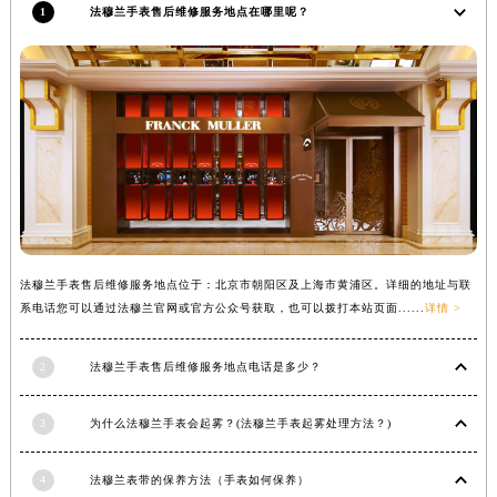
1
法穆兰手表售后维修服务地点在哪里呢？
内蒙古自治区锡林郭勒盟市锡林浩特市光明街与额尔敦路交叉口法穆兰售后服务中心（需提前预约）
内蒙古自治区兴安盟市乌兰浩特市兴安大街法穆兰售后服务中心（需提前预约）
山西省大同市平城区迎宾街法穆兰售后服务中心（需提前预约）
山西省晋城市城区黄华街法穆兰售后服务中心（需提前预约）
山西省晋中市榆次区顺城街法穆兰售后服务中心（需提前预约）
山西省临汾市尧都区解放路法穆兰售后服务中心（需提前预约）
山西省吕梁市离石区永宁中路与建设街交叉口法穆兰售后服务中心（需提前预约）
山西省朔州市朔城区怡西路与鄯阳西街交汇处法穆兰售后服务中心（需提前预约）
山西省忻州市忻府区和平东街与七一南路交叉口法穆兰售后服务中心（需提前预约）
法穆兰手表售后维修服务地点位于：北京市朝阳区及上海市黄浦区。详细的地址与联
山西省阳泉市郊区平阳东街与新城大道交叉口法穆兰售后服务中心（需提前预约）
系电话您可以通过法穆兰官网或官方公众号获取，也可以拨打本站页面......
详情 >
山西省运城市盐湖区河东街法穆兰售后服务中心（需提前预约）
山西省长治市潞州区英雄中路法穆兰售后服务中心（需提前预约）
2
法穆兰手表售后维修服务地点电话是多少？
山西省太原市迎泽区迎泽街道解放路15号亨得利名表维修授权店3楼法穆兰售后服务中心（需提前预约）
3
为什么法穆兰手表会起雾？(法穆兰手表起雾处理方法？)
天津市和平区赤峰道136号天津国际金融中心26层2603室法穆兰售后服务中心（需提前预约）
安徽省安庆市迎江区人民路法穆兰售后服务中心（需提前预约）
4
法穆兰表带的保养方法（手表如何保养）
安徽省蚌埠市蚌山区淮河路法穆兰售后服务中心（需提前预约）