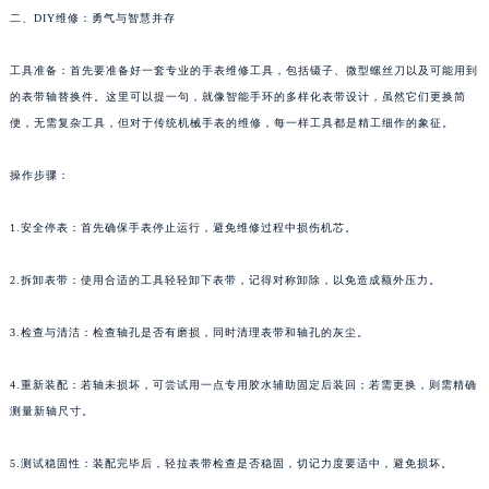
二、DIY维修：勇气与智慧并存
福州市鼓楼区五四路128-1号恒力城写字楼15层03室（需提前预约）
成都市锦江区人民东路6号SAC东原中心写字楼24层2406B室（需提前预约）
工具准备：首先要准备好一套专业的手表维修工具，包括镊子、微型螺丝刀以及可能用到
重庆市江北区观音桥步行街2号融恒时代广场写字楼9层902室（需提前预约）
的表带轴替换件。这里可以提一句，就像智能手环的多样化表带设计，虽然它们更换简
长沙市芙蓉区定王台街道建湘路393号世茂环球金融中心写字楼（芙蓉广场）10层13室（需提前预约）
便，无需复杂工具，但对于传统机械手表的维修，每一样工具都是精工细作的象征。
郑州市二七区铭功路10号华润大厦写字楼29层2905室（需提前预约）
太原市迎泽区解放路15号亨得利名表服务中心（品牌授权店）3层整层（需提前预约）
操作步骤：
沈阳市沈河区中街路137号亨得利名表服务中心（品牌授权店）1层整层（需提前预约）
1.安全停表：首先确保手表停止运行，避免维修过程中损伤机芯。
沈阳市沈河区中街路83号亨得利名表服务中心（品牌授权店）1层整层（需提前预约）
乌鲁木齐市天山区红山路26号时代广场（CCMALL）C座17层17-B（需提前预约）
2.拆卸表带：使用合适的工具轻轻卸下表带，记得对称卸除，以免造成额外压力。
温州市鹿城区锦绣路1067号置信广场10层1015室（需提前预约）
哈尔滨市道里区友谊西路600号富力中心T2座写字楼29层03室（需提前预约）
3.检查与清洁：检查轴孔是否有磨损，同时清理表带和轴孔的灰尘。
大连市中山区人民路15号国际金融大厦7层G室（需提前预约）
4.重新装配：若轴未损坏，可尝试用一点专用胶水辅助固定后装回；若需更换，则需精确
佛山市禅城区季华五路57号万科金融中心C座12层1205室（需提前预约）
测量新轴尺寸。
东莞市东城街道鸿福东路1号民盈国贸中心T1写字楼9层907室（需提前预约）
无锡市梁溪区人民中路139号恒隆广场写字楼1座11层1104室（需提前预约）
5.测试稳固性：装配完毕后，轻拉表带检查是否稳固，切记力度要适中，避免损坏。
南通市崇川区工农路57号圆融广场写字楼16层1603室（需提前预约）