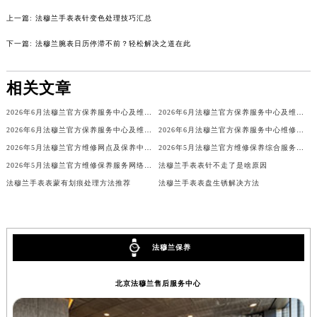
吉林省辽源市龙山区人民大街法穆兰售后服务中心（需提前预约）
上一篇:
法穆兰手表表针变色处理技巧汇总
吉林省梅河口市新华街道梅河大街法穆兰售后服务中心（需提前预约）
下一篇:
法穆兰腕表日历停滞不前？轻松解决之道在此
吉林省四平市铁东区紫气大路与南九经街交汇处法穆兰售后服务中心（需提前预约）
吉林省松原市宁江区五环大街法穆兰售后服务中心（需提前预约）
相关文章
吉林省通化市东昌区环通乡江南大街法穆兰售后服务中心（需提前预约）
2026年6月法穆兰官方保养服务中心及维修点迁移新设补充公告
2026年6月法穆兰官方保养服务中心及维修点迁移新设补充公告原文内容公示
吉林省延边市延吉市解放路法穆兰售后服务中心（需提前预约）
2026年6月法穆兰官方保养服务中心及维修点迁移新设补充公告原文最终公开
2026年6月法穆兰官方保养服务中心维修点搬迁及增设补充方案文本
辽宁省鞍山市铁东区站前街法穆兰售后服务中心（需提前预约）
2026年5月法穆兰官方维修网点及保养中心变动补充汇总文本内容公示
2026年5月法穆兰官方维修保养综合服务中心最终调整公告（含迁址）确认
辽宁省本溪市平山区胜利路法穆兰售后服务中心（需提前预约）
2026年5月法穆兰官方维修保养服务网络更新（含搬迁及新开）
法穆兰手表表针不走了是啥原因
辽宁省朝阳市双塔区新华路法穆兰售后服务中心（需提前预约）
法穆兰手表表蒙有划痕处理方法推荐
法穆兰手表表盘生锈解决方法
辽宁省丹东市振兴区七经街法穆兰售后服务中心（需提前预约）
辽宁省抚顺市新抚区东一路法穆兰售后服务中心（需提前预约）
辽宁省阜新市海州区解放大街法穆兰售后服务中心（需提前预约）
法穆兰保养
辽宁省葫芦岛市连山区中央路法穆兰售后服务中心（需提前预约）
辽宁省锦州市古塔区中央大街法穆兰售后服务中心（需提前预约）
北京法穆兰售后服务中心
辽宁省辽阳市白塔区新运大街法穆兰售后服务中心（需提前预约）
辽宁省盘锦市兴隆台区石油大街法穆兰售后服务中心（需提前预约）