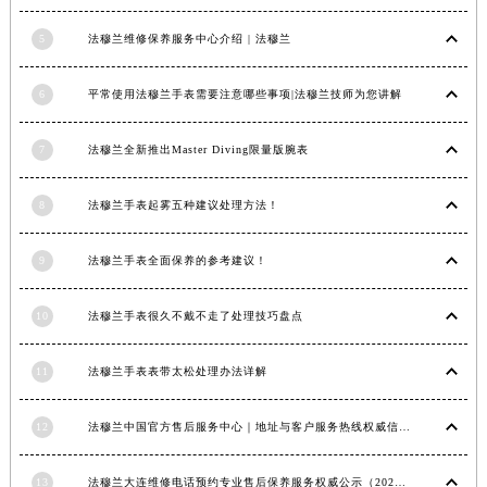
安徽省亳州市谯城区魏武大道法穆兰售后服务中心（需提前预约）
5
法穆兰维修保养服务中心介绍 | 法穆兰
安徽省池州市贵池区长江路法穆兰售后服务中心（需提前预约）
安徽省滁州市琅琊区南谯北路法穆兰售后服务中心（需提前预约）
6
平常使用法穆兰手表需要注意哪些事项|法穆兰技师为您讲解
安徽省阜阳市颍州区颍州北路法穆兰售后服务中心（需提前预约）
安徽省淮北市相山区淮海路法穆兰售后服务中心（需提前预约）
7
法穆兰全新推出Master Diving限量版腕表
安徽省淮南市田家庵区国庆中路法穆兰售后服务中心（需提前预约）
安徽省黄山市屯溪区黄山西路法穆兰售后服务中心（需提前预约）
8
法穆兰手表起雾五种建议处理方法！
安徽省六安市金安区解放中路法穆兰售后服务中心（需提前预约）
9
法穆兰手表全面保养的参考建议！
安徽省马鞍山市雨山区湖南西路法穆兰售后服务中心（需提前预约）
安徽省宿州市埇桥区人民中路法穆兰售后服务中心（需提前预约）
10
法穆兰手表很久不戴不走了处理技巧盘点
安徽省铜陵市铜官区石城大道法穆兰售后服务中心（需提前预约）
安徽省芜湖市镜湖区中山路步行街法穆兰售后服务中心（需提前预约）
11
法穆兰手表表带太松处理办法详解
安徽省宣城市宣州区叠嶂西路法穆兰售后服务中心（需提前预约）
福建省龙岩市新罗区九一南路法穆兰售后服务中心（需提前预约）
12
法穆兰中国官方售后服务中心｜地址与客户服务热线权威信息通知（2026年7月最新）
福建省南平市建阳区人民西路法穆兰售后服务中心（需提前预约）
福建省宁德市蕉城区天湖东路法穆兰售后服务中心（需提前预约）
13
法穆兰大连维修电话预约专业售后保养服务权威公示（2026年7月最新）