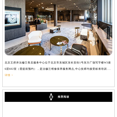
辽宁省铁岭市银州区南马路法穆兰售后服务中心（需提前预约）
辽宁省营口市站前区市府路与渤海大街交叉口法穆兰售后服务中心（需提前预约）
辽宁省沈阳市沈河区中街路137号亨得利名表维修授权店1楼法穆兰售后服务中心（需提前预约）
辽宁省沈阳市沈河区中街路83号亨得利名表维修授权店1楼法穆兰售后服务中心（需提前预约）
北京市朝阳区建国门外大街甲6号华熙国际中心D座11层1102室法穆兰售后服务中心（北京总部）（需提前预约）
北京市东城区东长安街1号王府井东方广场W3座6层602室法穆兰售后服务中心（需提前预约）
河北省保定市竞秀区朝阳北大街北国先天下法穆兰售后服务中心（需提前预约）
内蒙古自治区阿拉善盟市左旗土尔扈特大街法穆兰售后服务中心（需提前预约）
北京王府井法穆兰售后服务中心位于北京市东城区东长安街1号东方广场写字楼W3座
上
内蒙古自治区巴彦淖尔市临河区新华街法穆兰售后服务中心（需提前预约）
6层602室（需提前预约），是法穆兰维修保养服务网点,中心技师均接受标准培训....
（
内蒙古自治区包头市青山区幸福路甲3号王府井百货名表维修法穆兰售后服务中心（需提前预约）
详情 >
内蒙古自治区赤峰市红山区哈达街法穆兰售后服务中心（需提前预约）
内蒙古自治区鄂尔多斯市东胜区伊金霍洛街法穆兰售后服务中心（需提前预约）
内蒙古自治区呼伦贝尔市海拉尔区中央街法穆兰售后服务中心（需提前预约）
推荐阅读
内蒙古自治区通辽市科尔沁区明仁大街法穆兰售后服务中心（需提前预约）
内蒙古自治区乌海市海勃湾区人民南路法穆兰售后服务中心（需提前预约）
内蒙古自治区乌兰察布市集宁区恩和大街法穆兰售后服务中心（需提前预约）