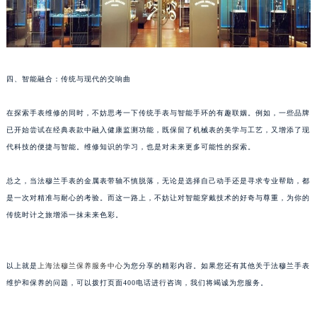
甘肃省兰州市七里河区西津西路16号兰州中心写字楼21层2102室（需提前预约）
重庆市解放碑渝中区民权路28号英利国际金融中心写字楼20层01室（需提前预约）
黑龙江省大庆市萨尔图区会战大街法穆兰售后服务中心（需提前预约）
黑龙江省鹤岗市向阳区红军路法穆兰售后服务中心（需提前预约）
四、智能融合：传统与现代的交响曲
黑龙江省黑河市爱辉区中央街法穆兰售后服务中心（需提前预约）
黑龙江省鸡西市鸡冠区红军路法穆兰售后服务中心（需提前预约）
在探索手表维修的同时，不妨思考一下传统手表与智能手环的有趣联姻。例如，一些品牌
已开始尝试在经典表款中融入健康监测功能，既保留了机械表的美学与工艺，又增添了现
黑龙江省佳木斯市向阳区长安路法穆兰售后服务中心（需提前预约）
代科技的便捷与智能。维修知识的学习，也是对未来更多可能性的探索。
黑龙江省牡丹江市东安区太平路法穆兰售后服务中心（需提前预约）
黑龙江省七台河市桃山区大同街法穆兰售后服务中心（需提前预约）
总之，当法穆兰手表的金属表带轴不慎脱落，无论是选择自己动手还是寻求专业帮助，都
黑龙江省齐齐哈尔市龙沙区龙华路法穆兰售后服务中心（需提前预约）
是一次对精准与耐心的考验。而这一路上，不妨让对智能穿戴技术的好奇与尊重，为你的
黑龙江省双鸭山市尖山区新兴大街法穆兰售后服务中心（需提前预约）
传统时计之旅增添一抹未来色彩。
黑龙江省绥化市北林区新华街与康庄路交叉口法穆兰售后服务中心（需提前预约）
黑龙江省伊春市伊美区通河路法穆兰售后服务中心（需提前预约）
以上就是
上海法穆兰保养服务中心
为您分享的精彩内容。如果您还有其他关于法穆兰手表
吉林省白城市洮北区明仁南街法穆兰售后服务中心（需提前预约）
维护和保养的问题，可以拨打页面400电话进行咨询，我们将竭诚为您服务。
吉林省白山市浑江区浑江大街法穆兰售后服务中心（需提前预约）
吉林省吉林市船营区河南街法穆兰售后服务中心（需提前预约）