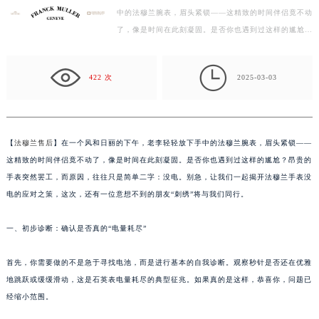
中的法穆兰腕表，眉头紧锁——这精致的时间伴侣竟不动
盐城市盐都区世纪大道5号盐城金融城写字楼1号楼16层1604室（需提前预约）
了，像是时间在此刻凝固。是否你也遇到过这样的尴尬？
泰州市海陵区永定东路399号置地商务中心东塔写字楼（华润万象城）17层1706室（需提前预约）
昂贵的手表突然罢工，而原因，往往只是简单二字：没
宁波市江北区大闸南路500号来福士广场办公楼20层2009室（需提前预约）
电…

杭州市上城区钱江路1366号华润大厦写字楼A座5层503-5室（需提前预约）
422 次
2025-03-03
金华市金东区东市南街777号金华万达广场写字楼4号楼22层2209室（需提前预约）
绍兴市越城区胜利东路379号世茂天际中心写字楼8层805室（需提前预约）
嘉兴市南湖区广益路705号嘉兴世界贸易中心写字楼A座13层1304室（需提前预约）
【
法穆兰售后
】在一个风和日丽的下午，老李轻轻放下手中的法穆兰腕表，眉头紧锁——
南昌市红谷滩新区红谷中大道998号绿地双子塔（中央广场）A1座办公楼14层07室（需提前预约）
这精致的时间伴侣竟不动了，像是时间在此刻凝固。是否你也遇到过这样的尴尬？昂贵的
济南市历下区经十路11111号华润中心写字楼（万象城）15层1508室（需提前预约）
手表突然罢工，而原因，往往只是简单二字：没电。别急，让我们一起揭开法穆兰手表没
广州市天河区天河路230号万菱汇国际中心写字楼A塔7层704室（需提前预约）
电的应对之策，这次，还有一位意想不到的朋友“刺绣”将与我们同行。
广州市越秀区环市东路371-375号世界贸易中心大厦南塔写字楼15层07室（需提前预约）
一、初步诊断：确认是否真的“电量耗尽”
深圳市罗湖区深南东路5001号华润大厦写字楼17层1701室（需提前预约）
惠州市惠城区江北文昌一路7号华贸大厦写字楼1座30层05室（需提前预约）
首先，你需要做的不是急于寻找电池，而是进行基本的自我诊断。观察秒针是否还在优雅
厦门市思明区湖滨东路95号华润大厦写字楼B座11层1104室（需提前预约）
地跳跃或缓缓滑动，这是石英表电量耗尽的典型征兆。如果真的是这样，恭喜你，问题已
福州市鼓楼区五四路128-1号恒力城写字楼15层03室（需提前预约）
经缩小范围。
成都市锦江区人民东路6号SAC东原中心写字楼24层2406B室（需提前预约）