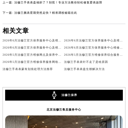
上一篇:
法穆兰手表表盘倾斜了？别慌！专业方法教你轻松修复爱表故障
吉林省四平市铁东区紫气大路与南九经街交汇处法穆兰售后服务中心（需提前预约）
下一篇:
法穆兰腕表星期突然走快？精准调校秘籍在此
吉林省松原市宁江区五环大街法穆兰售后服务中心（需提前预约）
吉林省通化市东昌区环通乡江南大街法穆兰售后服务中心（需提前预约）
相关文章
吉林省延边市延吉市解放路法穆兰售后服务中心（需提前预约）
辽宁省鞍山市铁东区站前街法穆兰售后服务中心（需提前预约）
2026年6月法穆兰官方保养服务中心及维修点迁移新设补充公告
2026年6月法穆兰官方保养服务中心及维修点迁移新设补充公告原文内容公示
辽宁省本溪市平山区胜利路法穆兰售后服务中心（需提前预约）
2026年6月法穆兰官方保养服务中心及维修点迁移新设补充公告原文最终公开
2026年6月法穆兰官方保养服务中心维修点搬迁及增设补充方案文本
辽宁省朝阳市双塔区新华路法穆兰售后服务中心（需提前预约）
2026年5月法穆兰官方维修网点及保养中心变动补充汇总文本内容公示
2026年5月法穆兰官方维修保养综合服务中心最终调整公告（含迁址）确认
辽宁省丹东市振兴区七经街法穆兰售后服务中心（需提前预约）
2026年5月法穆兰官方维修保养服务网络更新（含搬迁及新开）
法穆兰手表表针不走了是啥原因
法穆兰手表表蒙有划痕处理方法推荐
法穆兰手表表盘生锈解决方法
辽宁省抚顺市新抚区东一路法穆兰售后服务中心（需提前预约）
辽宁省阜新市海州区解放大街法穆兰售后服务中心（需提前预约）
辽宁省葫芦岛市连山区中央路法穆兰售后服务中心（需提前预约）
辽宁省锦州市古塔区中央大街法穆兰售后服务中心（需提前预约）
法穆兰保养
辽宁省辽阳市白塔区新运大街法穆兰售后服务中心（需提前预约）
辽宁省盘锦市兴隆台区石油大街法穆兰售后服务中心（需提前预约）
北京法穆兰售后服务中心
辽宁省铁岭市银州区南马路法穆兰售后服务中心（需提前预约）
辽宁省营口市站前区市府路与渤海大街交叉口法穆兰售后服务中心（需提前预约）