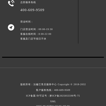

总部服务热线
山东省枣庄市滕州市北辛路与善国路交叉口法穆兰售后服务中心（需提前预约）
400-609-9509
山东省淄博市张店区金晶大道法穆兰售后服务中心（需提前预约）
上海市黄浦区南京东路299号宏伊国际广场写字楼8层806室法穆兰售后服务中心（需提前预约）
营业时间：
上海市徐汇区虹桥路3号港汇中心2座37层3705室法穆兰售后服务中心（需提前预约）

门店营业时间：09:00-19:30
浙江省杭州市上城区钱江路1366号华润大厦A座5层503-5室法穆兰售后服务中心（需提前预约）
客服在线时间：8:00-22:00
浙江省湖州市吴兴区劳动路法穆兰售后服务中心（需提前预约）
客服及门店节假日不休
浙江省嘉兴市南湖区广益路705号嘉兴世界贸易中心A座13层1304室法穆兰售后服务中心（需提前预约）
浙江省金华市金东区东市南街777号金华万达广场4号楼22楼2209室法穆兰售后服务中心（需提前预约）
浙江省丽水市莲都区解放街法穆兰售后服务中心（需提前预约）
浙江省宁波市江北区大闸南路500号来福士广场办公楼20层2009室法穆兰售后服务中心（需提前预约）
浙江省衢州市柯城区上街法穆兰售后服务中心（需提前预约）
浙江省绍兴市越城区胜利东路379号世茂天际中心写字楼8层805室法穆兰售后服务中心（需提前预约）
浙江省舟山市定海区解放东路法穆兰售后服务中心（需提前预约）
版权所有：
法穆兰售后服务中心
Copyright © 2018-2032
客户服务热线：
400-609-9509
澳门特别行政区大堂区议事亭前地（新马路）法穆兰售后服务中心（需提前预约）
ICP备案/许可证号：黔ICP备2025055598号-75
澳门特别行政区风顺堂区南湾大马路法穆兰售后服务中心（需提前预约）
XML
澳门特别行政区花地玛堂区关闸广场法穆兰售后服务中心（需提前预约）