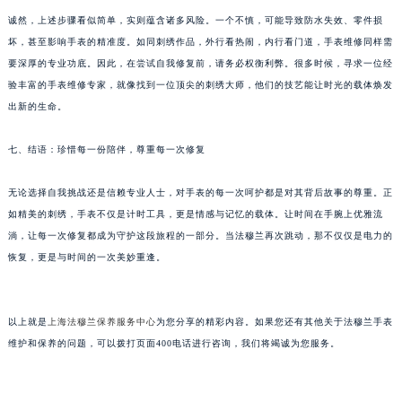
黑龙江省大庆市萨尔图区会战大街法穆兰售后服务中心（需提前预约）
诚然，上述步骤看似简单，实则蕴含诸多风险。一个不慎，可能导致防水失效、零件损
坏，甚至影响手表的精准度。如同刺绣作品，外行看热闹，内行看门道，手表维修同样需
黑龙江省鹤岗市向阳区红军路法穆兰售后服务中心（需提前预约）
要深厚的专业功底。因此，在尝试自我修复前，请务必权衡利弊。很多时候，寻求一位经
黑龙江省黑河市爱辉区中央街法穆兰售后服务中心（需提前预约）
验丰富的手表维修专家，就像找到一位顶尖的刺绣大师，他们的技艺能让时光的载体焕发
黑龙江省鸡西市鸡冠区红军路法穆兰售后服务中心（需提前预约）
出新的生命。
黑龙江省佳木斯市向阳区长安路法穆兰售后服务中心（需提前预约）
黑龙江省牡丹江市东安区太平路法穆兰售后服务中心（需提前预约）
七、结语：珍惜每一份陪伴，尊重每一次修复
黑龙江省七台河市桃山区大同街法穆兰售后服务中心（需提前预约）
无论选择自我挑战还是信赖专业人士，对手表的每一次呵护都是对其背后故事的尊重。正
黑龙江省齐齐哈尔市龙沙区龙华路法穆兰售后服务中心（需提前预约）
如精美的刺绣，手表不仅是计时工具，更是情感与记忆的载体。让时间在手腕上优雅流
黑龙江省双鸭山市尖山区新兴大街法穆兰售后服务中心（需提前预约）
淌，让每一次修复都成为守护这段旅程的一部分。当法穆兰再次跳动，那不仅仅是电力的
黑龙江省绥化市北林区新华街与康庄路交叉口法穆兰售后服务中心（需提前预约）
恢复，更是与时间的一次美妙重逢。
黑龙江省伊春市伊美区通河路法穆兰售后服务中心（需提前预约）
吉林省白城市洮北区明仁南街法穆兰售后服务中心（需提前预约）
吉林省白山市浑江区浑江大街法穆兰售后服务中心（需提前预约）
以上就是
上海法穆兰保养服务中心
为您分享的精彩内容。如果您还有其他关于法穆兰手表
维护和保养的问题，可以拨打页面400电话进行咨询，我们将竭诚为您服务。
吉林省吉林市船营区河南街法穆兰售后服务中心（需提前预约）
吉林省辽源市龙山区人民大街法穆兰售后服务中心（需提前预约）
吉林省梅河口市新华街道梅河大街法穆兰售后服务中心（需提前预约）