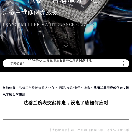
法穆兰维修保养服务
FRANCKMULLER MAINTENANCE CENTER
2026年8月法穆兰中国区售后服务网络优化升级公告
2026年8月法穆兰全国官方售后客户服务热线：400-609-9509
法穆兰官方全国统一服务热线400-609-9509，服务覆盖中国大陆、香港、澳门、台湾全部区域（非大陆需加拨“+86”）
2026年8月法穆兰售后服务中心最新网点地址：
▲
官网公告>
北京市朝阳区建国门外大街甲6号华熙国际中心写字楼D座11层1102室（北京总部）（需提前预约）
▼
北京市东城区东长安街1号东方广场写字楼W3座6层602室（需提前预约）
天津市和平区赤峰道136号天津国际金融中心写字楼26层2603室（需提前预约）
当前位置：
法穆兰售后维修服务中心
>
问题/知识/资讯
>
上海
> 法穆兰腕表突然停走，没
上海市徐汇区虹桥路3号港汇中心写字楼2座37层3705室（需提前预约）
电了该如何应对
上海市黄浦区南京东路299号宏伊国际广场写字楼8层806室（需提前预约）
法穆兰腕表突然停走，没电了该如何应对
南京市秦淮区中山南路1号（新街口）南京中心写字楼22层C1-1室（需提前预约）
常州市新北区龙锦路1590号现代传媒中心写字楼5号楼10层1008室（需提前预约）
徐州市鼓楼区淮海东路29号苏宁广场IFC国际金融中心写字楼35层3508室（需提前预约）
扬州市邗江区国展路29号星耀天地写字楼1号楼18层1803室（需提前预约）
【法穆兰售后】在一个风和日丽的下午，老李轻轻放下手