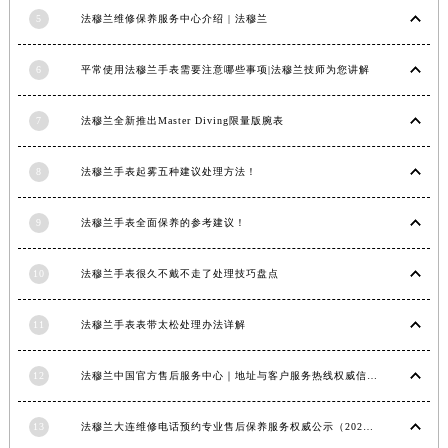
5
法穆兰维修保养服务中心介绍 | 法穆兰
安徽省滁州市琅琊区南谯北路法穆兰售后服务中心（需提前预约）
安徽省阜阳市颍州区颍州北路法穆兰售后服务中心（需提前预约）
6
平常使用法穆兰手表需要注意哪些事项|法穆兰技师为您讲解
安徽省淮北市相山区淮海路法穆兰售后服务中心（需提前预约）
安徽省淮南市田家庵区国庆中路法穆兰售后服务中心（需提前预约）
7
法穆兰全新推出Master Diving限量版腕表
安徽省黄山市屯溪区黄山西路法穆兰售后服务中心（需提前预约）
安徽省六安市金安区解放中路法穆兰售后服务中心（需提前预约）
8
法穆兰手表起雾五种建议处理方法！
安徽省马鞍山市雨山区湖南西路法穆兰售后服务中心（需提前预约）
安徽省宿州市埇桥区人民中路法穆兰售后服务中心（需提前预约）
9
法穆兰手表全面保养的参考建议！
安徽省铜陵市铜官区石城大道法穆兰售后服务中心（需提前预约）
安徽省芜湖市镜湖区中山路步行街法穆兰售后服务中心（需提前预约）
10
法穆兰手表很久不戴不走了处理技巧盘点
安徽省宣城市宣州区叠嶂西路法穆兰售后服务中心（需提前预约）
11
法穆兰手表表带太松处理办法详解
福建省龙岩市新罗区九一南路法穆兰售后服务中心（需提前预约）
福建省南平市建阳区人民西路法穆兰售后服务中心（需提前预约）
12
法穆兰中国官方售后服务中心｜地址与客户服务热线权威信息通知（2026年7月最新）
福建省宁德市蕉城区天湖东路法穆兰售后服务中心（需提前预约）
福建省莆田市城厢区霞林街道荔华东大道法穆兰售后服务中心（需提前预约）
13
法穆兰大连维修电话预约专业售后保养服务权威公示（2026年7月最新）
福建省三明市三元区东乾二路法穆兰售后服务中心（需提前预约）