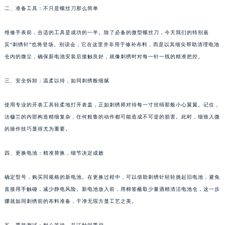
二、准备工具：不只是螺丝刀那么简单
重庆市江北区观音桥步行街2号融恒时代广场写字楼9层902室（需提前预约）
长沙市芙蓉区定王台街道建湘路393号世茂环球金融中心写字楼（芙蓉广场）10层13室（需提前预约）
维修手表前，合适的工具是成功的一半。除了必备的微型螺丝刀，今天我们的特别嘉
郑州市二七区铭功路10号华润大厦写字楼29层2905室（需提前预约）
宾“刺绣针”也将登场。别误会，它在这里并非用于修补布料，而是以其细尖帮助清理电池
太原市迎泽区解放路15号亨得利名表服务中心（品牌授权店）3层整层（需提前预约）
仓内的微尘，确保新电池安装后接触良好，就像刺绣时对每一针一线的精准把控。
沈阳市沈河区中街路137号亨得利名表服务中心（品牌授权店）1层整层（需提前预约）
沈阳市沈河区中街路83号亨得利名表服务中心（品牌授权店）1层整层（需提前预约）
三、安全拆卸：温柔以待，如同刺绣般细腻
乌鲁木齐市天山区红山路26号时代广场（CCMALL）C座17层17-B（需提前预约）
使用专业的开表工具轻柔地打开表盖，正如刺绣师对待每一寸丝绢那般小心翼翼。记住，
温州市鹿城区锦绣路1067号置信广场10层1015室（需提前预约）
法穆兰的内部构造精细复杂，任何粗鲁的动作都可能造成不可逆的损害。此时，细致入微
哈尔滨市道里区友谊西路600号富力中心T2座写字楼29层03室（需提前预约）
的操作技巧显得尤为重要。
大连市中山区人民路15号国际金融大厦7层G室（需提前预约）
佛山市禅城区季华五路57号万科金融中心C座12层1205室（需提前预约）
四、更换电池：精准替换，细节决定成败
东莞市东城街道鸿福东路1号民盈国贸中心T1写字楼9层907室（需提前预约）
确定型号，购买同规格的新电池。在更换过程中，可以借助刺绣针轻轻挑起旧电池，避免
无锡市梁溪区人民中路139号恒隆广场写字楼1座11层1104室（需提前预约）
直接用手触碰，减少静电风险。新电池放入前，用棉签蘸取少量酒精清洁电池仓，这一步
南通市崇川区工农路57号圆融广场写字楼16层1603室（需提前预约）
骤就如同刺绣前的布料准备，干净无瑕方显工艺之美。
苏州市苏州工业园区星港街199号苏州中心办公楼C座22层08室（需提前预约）
武汉市江汉区解放大道686号世界贸易大厦38层09室（需提前预约）