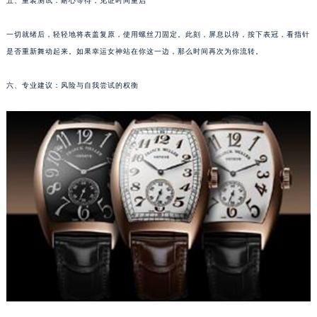
五、重装测试：耐心等待，见证时间重启
南宁市青秀区金湖路59号地王大厦12楼1224室（需提前预约）
合肥市蜀山区潜山路111号万象城华润大厦B座12楼03室（需提前预约）
一切就绪后，轻轻地将表盖复原，使用螺丝刀固定。此刻，屏息以待，按下表冠，看指针
是否重新舞动起来。如果幸运女神站在你这一边，那么时间再次为你流转。
泉州市丰泽区宝洲路729号浦西万达中心写字楼A座7楼709室（需提前预约）
青岛市南区山东路6号华润大厦B座22层04室（需提前预约）
六、专业建议：风险与自我尝试的权衡
烟台市芝罘区胜利路139号万达金融中心A座907室（需提前预约）
长春市朝阳区西安大路727号中银大厦A座(旺进大厦)18层09室（需提前预约）
贵阳市南明区都司高架桥路33号亨特国际金融中心14楼14D（需提前预约）
昆明市盘龙区北京路928号同德昆明广场写字楼10层06室（需提前预约）
石家庄市长安区中山东路39号勒泰中心写字楼B座13层07室（需提前预约）
西安市碑林区南关正街88号华侨城长安国际中心E座6楼10室（需提前预约）
海口市龙华区金贸东路5号海口华润大厦B座17层1707室（需提前预约）
唐山市路南区新华东道100号万达广场写字楼A座10层1002室（需提前预约）
台州市椒江区东海大道1800号腾达中心东1幢20楼2002室（需提前预约）
内蒙古自治区呼和浩特市玉泉区大学西街70号华润万象城写字楼（鄂尔多斯大厦）23层2326室（需提前预约）
甘肃省兰州市七里河区西津西路16号兰州中心写字楼21层2102室（需提前预约）
重庆市解放碑渝中区民权路28号英利国际金融中心写字楼20层01室（需提前预约）