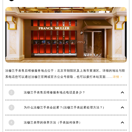
山西省大同市平城区迎宾街法穆兰售后服务中心（需提前预约）
山西省晋城市城区黄华街法穆兰售后服务中心（需提前预约）
山西省晋中市榆次区顺城街法穆兰售后服务中心（需提前预约）
山西省临汾市尧都区解放路法穆兰售后服务中心（需提前预约）
山西省吕梁市离石区永宁中路与建设街交叉口法穆兰售后服务中心（需提前预约）
山西省朔州市朔城区怡西路与鄯阳西街交汇处法穆兰售后服务中心（需提前预约）
山西省忻州市忻府区和平东街与七一南路交叉口法穆兰售后服务中心（需提前预约）
山西省阳泉市郊区平阳东街与新城大道交叉口法穆兰售后服务中心（需提前预约）
法穆兰手表售后维修服务地点位于：北京市朝阳区及上海市黄浦区。详细的地址与联
山西省运城市盐湖区河东街法穆兰售后服务中心（需提前预约）
系电话您可以通过法穆兰官网或官方公众号获取，也可以拨打本站页面......
详情 >
山西省长治市潞州区英雄中路法穆兰售后服务中心（需提前预约）
山西省太原市迎泽区迎泽街道解放路15号亨得利名表维修授权店3楼法穆兰售后服务中心（需提前预约）
2
法穆兰手表售后维修服务地点电话是多少？
天津市和平区赤峰道136号天津国际金融中心26层2603室法穆兰售后服务中心（需提前预约）
安徽省安庆市迎江区人民路法穆兰售后服务中心（需提前预约）
3
为什么法穆兰手表会起雾？(法穆兰手表起雾处理方法？)
安徽省蚌埠市蚌山区淮河路法穆兰售后服务中心（需提前预约）
安徽省亳州市谯城区魏武大道法穆兰售后服务中心（需提前预约）
4
法穆兰表带的保养方法（手表如何保养）
安徽省池州市贵池区长江路法穆兰售后服务中心（需提前预约）