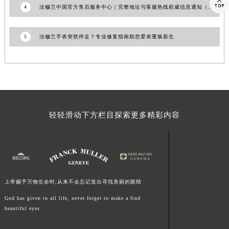

4
法穆兰中国官方售后服务中心｜完整地址与客服热线权威信息通知（2026年7月最新）
江西省南昌市红谷滩新区红谷中大道998号绿地双子塔（中央广场）A1座办公楼14层1407室法穆兰售后服务中心（需提前预约）
江西省萍乡市安源区萍安北大道与康庄路交叉口法穆兰售后服务中心（需提前预约）
5
法穆兰手表突然停走？专业修复指南助您爱表重焕新生
江西省上饶市信州区滨江西路法穆兰售后服务中心（需提前预约）
江西省新余市渝水区北湖西路法穆兰售后服务中心（需提前预约）
江西省宜春市袁州区中山中路法穆兰售后服务中心（需提前预约）
江西省鹰潭市月湖区胜利东路法穆兰售后服务中心（需提前预约）
山东省德州市德城区东风中路法穆兰售后服务中心（需提前预约）
山东省东营市东营区济南路法穆兰售后服务中心（需提前预约）
轻轻滑动下方栏目探索更多精彩内容
山东省济南市历下区经十路11111号华润中心写字楼（万象城）15层1508室法穆兰售后服务中心（需提前预约）
山东省济宁市任城区太白楼路法穆兰售后服务中心（需提前预约）
山东省莱芜市文化南路8号银座商城名表维修一楼名表维修法穆兰售后服务中心（需提前预约）
山东省临沂市兰山区解放路法穆兰售后服务中心（需提前预约）
山东省日照市东港区烟台路法穆兰售后服务中心（需提前预约）
上帝赐予万物生命时,从来不会忘记造出寻找美丽的眼睛
山东省泰安市泰山区财源街道泰山大街法穆兰售后服务中心（需提前预约）
God has given to all life, never forget to make a find
beautiful eyes
山东省威海市环翠区新威海路89号振华商厦一楼名表维修法穆兰售后服务中心（需提前预约）
山东省潍坊市奎文区东风东街法穆兰售后服务中心（需提前预约）