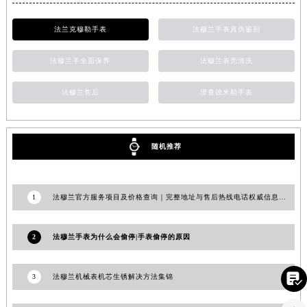
福建省漳州市龙文区步港路法穆兰售后服务中心（需提前预约）
法兰克穆勒手表
法穆兰手表真伪鉴别
江苏省常州市新北区龙锦路1590号现代传媒中心5号楼10层1008室法穆兰售后服务中心（需提前预约）
江苏省淮安市清江浦区淮海北路法穆兰售后服务中心（需提前预约）
法穆兰手全面保养
法穆兰表壳清洗
江苏省连云港市海州区通灌北路法穆兰售后服务中心（需提前预约）
江苏省南京市秦淮区中山南路1号南京中心22层22-C1-C3室法穆兰售后服务中心（需提前预约）
法穆兰售后
理查德米勒手表
江苏省宿迁市宿城区西湖路法穆兰售后服务中心（需提前预约）
江苏省泰州市海陵区永定东路399号置地商务中心东塔（华润万象城）17层1706室法穆兰售后服务中心（需提前预约）
随机推荐
江苏省徐州市鼓楼区淮海东路29号苏宁广场IFC国际金融中心35层3508室法穆兰售后服务中心（需提前预约）
江苏省盐城市盐都区世纪大道5号盐城金融城写字楼1号楼16层1604室法穆兰售后服务中心（需提前预约）
江苏省扬州市邗江区国展路29号星耀天地写字楼1号楼18层1803室法穆兰售后服务中心（需提前预约）
1
法穆兰官方服务项目及价格查询｜完整地址与售后热线电话权威信息声明（2026年7月最新）
江苏省镇江市京口区中山东路法穆兰售后服务中心（需提前预约）
江西省抚州市临川区赣东大道法穆兰售后服务中心（需提前预约）
2
法穆兰手表为什么会偷停|手表偷停的原因
江西省赣州市章贡区文清路法穆兰售后服务中心（需提前预约）
江西省吉安市吉州区井冈山大道法穆兰售后服务中心（需提前预约）

3
法穆兰机械表机芯生锈解决方法集锦
江西省景德镇市珠山区珠山中路法穆兰售后服务中心（需提前预约）
江西省九江市浔阳区浔阳路法穆兰售后服务中心（需提前预约）