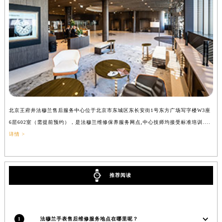
辽宁省沈阳市沈河区中街路137号亨得利名表维修授权店1楼法穆兰售后服务中心（需提前预约）
辽宁省沈阳市沈河区中街路83号亨得利名表维修授权店1楼法穆兰售后服务中心（需提前预约）
北京市朝阳区建国门外大街甲6号华熙国际中心D座11层1102室法穆兰售后服务中心（北京总部）（需提前预约）
北京市东城区东长安街1号王府井东方广场W3座6层602室法穆兰售后服务中心（需提前预约）
河北省保定市竞秀区朝阳北大街北国先天下法穆兰售后服务中心（需提前预约）
内蒙古自治区阿拉善盟市左旗土尔扈特大街法穆兰售后服务中心（需提前预约）
内蒙古自治区巴彦淖尔市临河区新华街法穆兰售后服务中心（需提前预约）
内蒙古自治区包头市青山区幸福路甲3号王府井百货名表维修法穆兰售后服务中心（需提前预约）
北京王府井法穆兰售后服务中心位于北京市东城区东长安街1号东方广场写字楼W3座
上
内蒙古自治区赤峰市红山区哈达街法穆兰售后服务中心（需提前预约）
6层602室（需提前预约），是法穆兰维修保养服务网点,中心技师均接受标准培训....
（
详情 >
内蒙古自治区鄂尔多斯市东胜区伊金霍洛街法穆兰售后服务中心（需提前预约）
内蒙古自治区呼伦贝尔市海拉尔区中央街法穆兰售后服务中心（需提前预约）
内蒙古自治区通辽市科尔沁区明仁大街法穆兰售后服务中心（需提前预约）
推荐阅读
内蒙古自治区乌海市海勃湾区人民南路法穆兰售后服务中心（需提前预约）
内蒙古自治区乌兰察布市集宁区恩和大街法穆兰售后服务中心（需提前预约）
内蒙古自治区锡林郭勒盟市锡林浩特市光明街与额尔敦路交叉口法穆兰售后服务中心（需提前预约）
内蒙古自治区兴安盟市乌兰浩特市兴安大街法穆兰售后服务中心（需提前预约）
1
法穆兰手表售后维修服务地点在哪里呢？