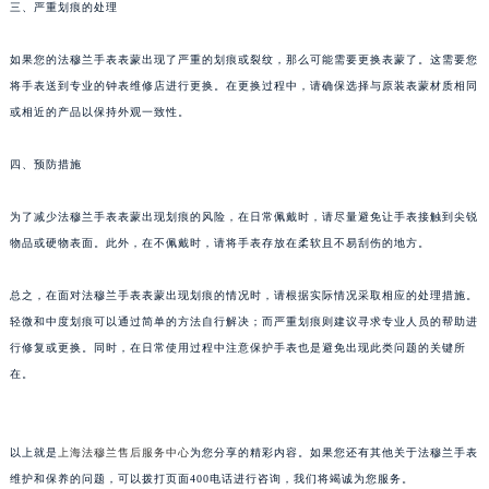
三、严重划痕的处理
苏州市苏州工业园区星港街199号苏州中心办公楼C座22层08室（需提前预约）
武汉市江汉区解放大道686号世界贸易大厦38层09室（需提前预约）
如果您的法穆兰手表表蒙出现了严重的划痕或裂纹，那么可能需要更换表蒙了。这需要您
南宁市青秀区金湖路59号地王大厦12楼1224室（需提前预约）
将手表送到专业的钟表维修店进行更换。在更换过程中，请确保选择与原装表蒙材质相同
或相近的产品以保持外观一致性。
合肥市蜀山区潜山路111号万象城华润大厦B座12楼03室（需提前预约）
泉州市丰泽区宝洲路729号浦西万达中心写字楼A座7楼709室（需提前预约）
四、预防措施
青岛市南区山东路6号华润大厦B座22层04室（需提前预约）
烟台市芝罘区胜利路139号万达金融中心A座907室（需提前预约）
为了减少法穆兰手表表蒙出现划痕的风险，在日常佩戴时，请尽量避免让手表接触到尖锐
长春市朝阳区西安大路727号中银大厦A座(旺进大厦)18层09室（需提前预约）
物品或硬物表面。此外，在不佩戴时，请将手表存放在柔软且不易刮伤的地方。
贵阳市南明区都司高架桥路33号亨特国际金融中心14楼14D（需提前预约）
总之，在面对法穆兰手表表蒙出现划痕的情况时，请根据实际情况采取相应的处理措施。
昆明市盘龙区北京路928号同德昆明广场写字楼10层06室（需提前预约）
轻微和中度划痕可以通过简单的方法自行解决；而严重划痕则建议寻求专业人员的帮助进
石家庄市长安区中山东路39号勒泰中心写字楼B座13层07室（需提前预约）
行修复或更换。同时，在日常使用过程中注意保护手表也是避免出现此类问题的关键所
西安市碑林区南关正街88号华侨城长安国际中心E座6楼10室（需提前预约）
在。
海口市龙华区金贸东路5号海口华润大厦B座17层1707室（需提前预约）
唐山市路南区新华东道100号万达广场写字楼A座10层1002室（需提前预约）
台州市椒江区东海大道1800号腾达中心东1幢20楼2002室（需提前预约）
以上就是
上海法穆兰售后服务中心
为您分享的精彩内容。如果您还有其他关于法穆兰手表
维护和保养的问题，可以拨打页面400电话进行咨询，我们将竭诚为您服务。
内蒙古自治区呼和浩特市玉泉区大学西街70号华润万象城写字楼（鄂尔多斯大厦）23层2326室（需提前预约）