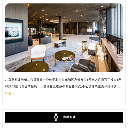
吉林省辽源市龙山区人民大街法穆兰售后服务中心（需提前预约）
吉林省梅河口市新华街道梅河大街法穆兰售后服务中心（需提前预约）
吉林省四平市铁东区紫气大路与南九经街交汇处法穆兰售后服务中心（需提前预约）
吉林省松原市宁江区五环大街法穆兰售后服务中心（需提前预约）
吉林省通化市东昌区环通乡江南大街法穆兰售后服务中心（需提前预约）
吉林省延边市延吉市解放路法穆兰售后服务中心（需提前预约）
辽宁省鞍山市铁东区站前街法穆兰售后服务中心（需提前预约）
辽宁省本溪市平山区胜利路法穆兰售后服务中心（需提前预约）
辽宁省朝阳市双塔区新华路法穆兰售后服务中心（需提前预约）
辽宁省丹东市振兴区七经街法穆兰售后服务中心（需提前预约）
北京王府井法穆兰售后服务中心位于北京市东城区东长安街1号东方广场写字楼W3座
上
辽宁省抚顺市新抚区东一路法穆兰售后服务中心（需提前预约）
6层602室（需提前预约），是法穆兰维修保养服务网点,中心技师均接受标准培训....
（
详情 >
辽宁省阜新市海州区解放大街法穆兰售后服务中心（需提前预约）
辽宁省葫芦岛市连山区中央路法穆兰售后服务中心（需提前预约）
辽宁省锦州市古塔区中央大街法穆兰售后服务中心（需提前预约）
推荐阅读
辽宁省辽阳市白塔区新运大街法穆兰售后服务中心（需提前预约）
辽宁省盘锦市兴隆台区石油大街法穆兰售后服务中心（需提前预约）