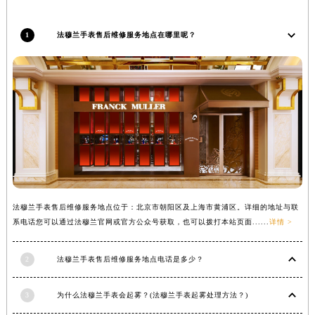
辽宁省铁岭市银州区南马路法穆兰售后服务中心（需提前预约）
辽宁省营口市站前区市府路与渤海大街交叉口法穆兰售后服务中心（需提前预约）
1
法穆兰手表售后维修服务地点在哪里呢？
辽宁省沈阳市沈河区中街路137号亨得利名表维修授权店1楼法穆兰售后服务中心（需提前预约）
辽宁省沈阳市沈河区中街路83号亨得利名表维修授权店1楼法穆兰售后服务中心（需提前预约）
北京市朝阳区建国门外大街甲6号华熙国际中心D座11层1102室法穆兰售后服务中心（北京总部）（需提前预约）
北京市东城区东长安街1号王府井东方广场W3座6层602室法穆兰售后服务中心（需提前预约）
河北省保定市竞秀区朝阳北大街北国先天下法穆兰售后服务中心（需提前预约）
内蒙古自治区阿拉善盟市左旗土尔扈特大街法穆兰售后服务中心（需提前预约）
内蒙古自治区巴彦淖尔市临河区新华街法穆兰售后服务中心（需提前预约）
内蒙古自治区包头市青山区幸福路甲3号王府井百货名表维修法穆兰售后服务中心（需提前预约）
法穆兰手表售后维修服务地点位于：北京市朝阳区及上海市黄浦区。详细的地址与联
内蒙古自治区赤峰市红山区哈达街法穆兰售后服务中心（需提前预约）
系电话您可以通过法穆兰官网或官方公众号获取，也可以拨打本站页面......
详情 >
内蒙古自治区鄂尔多斯市东胜区伊金霍洛街法穆兰售后服务中心（需提前预约）
内蒙古自治区呼伦贝尔市海拉尔区中央街法穆兰售后服务中心（需提前预约）
2
法穆兰手表售后维修服务地点电话是多少？
内蒙古自治区通辽市科尔沁区明仁大街法穆兰售后服务中心（需提前预约）
内蒙古自治区乌海市海勃湾区人民南路法穆兰售后服务中心（需提前预约）
3
为什么法穆兰手表会起雾？(法穆兰手表起雾处理方法？)
内蒙古自治区乌兰察布市集宁区恩和大街法穆兰售后服务中心（需提前预约）