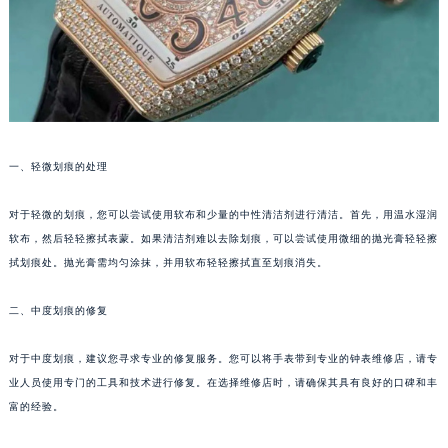
福州市鼓楼区五四路128-1号恒力城写字楼15层03室（需提前预约）
成都市锦江区人民东路6号SAC东原中心写字楼24层2406B室（需提前预约）
重庆市江北区观音桥步行街2号融恒时代广场写字楼9层902室（需提前预约）
长沙市芙蓉区定王台街道建湘路393号世茂环球金融中心写字楼（芙蓉广场）10层13室（需提前预约）
郑州市二七区铭功路10号华润大厦写字楼29层2905室（需提前预约）
太原市迎泽区解放路15号亨得利名表服务中心（品牌授权店）3层整层（需提前预约）
一、轻微划痕的处理
沈阳市沈河区中街路137号亨得利名表服务中心（品牌授权店）1层整层（需提前预约）
对于轻微的划痕，您可以尝试使用软布和少量的中性清洁剂进行清洁。首先，用温水湿润
沈阳市沈河区中街路83号亨得利名表服务中心（品牌授权店）1层整层（需提前预约）
软布，然后轻轻擦拭表蒙。如果清洁剂难以去除划痕，可以尝试使用微细的抛光膏轻轻擦
乌鲁木齐市天山区红山路26号时代广场（CCMALL）C座17层17-B（需提前预约）
拭划痕处。抛光膏需均匀涂抹，并用软布轻轻擦拭直至划痕消失。
温州市鹿城区锦绣路1067号置信广场10层1015室（需提前预约）
哈尔滨市道里区友谊西路600号富力中心T2座写字楼29层03室（需提前预约）
二、中度划痕的修复
大连市中山区人民路15号国际金融大厦7层G室（需提前预约）
佛山市禅城区季华五路57号万科金融中心C座12层1205室（需提前预约）
对于中度划痕，建议您寻求专业的修复服务。您可以将手表带到专业的钟表维修店，请专
业人员使用专门的工具和技术进行修复。在选择维修店时，请确保其具有良好的口碑和丰
东莞市东城街道鸿福东路1号民盈国贸中心T1写字楼9层907室（需提前预约）
富的经验。
无锡市梁溪区人民中路139号恒隆广场写字楼1座11层1104室（需提前预约）
南通市崇川区工农路57号圆融广场写字楼16层1603室（需提前预约）