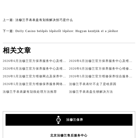
甘肃省兰州市七里河区西津西路16号兰州中心写字楼21层2102室（需提前预约）
重庆市解放碑渝中区民权路28号英利国际金融中心写字楼20层01室（需提前预约）
上一篇:
法穆兰手表表盘有划痕解决技巧是什么
黑龙江省大庆市萨尔图区会战大街法穆兰售后服务中心（需提前预约）
下一篇:
Dolly Casino belépés lépésről lépésre: Hogyan kezdjük el a játékot
黑龙江省鹤岗市向阳区红军路法穆兰售后服务中心（需提前预约）
黑龙江省黑河市爱辉区中央街法穆兰售后服务中心（需提前预约）
相关文章
黑龙江省鸡西市鸡冠区红军路法穆兰售后服务中心（需提前预约）
黑龙江省佳木斯市向阳区长安路法穆兰售后服务中心（需提前预约）
2026年6月法穆兰官方保养服务中心及维修点迁移新设补充公告
2026年6月法穆兰官方保养服务中心及维修点迁移新设补充公告原文内容公示
黑龙江省牡丹江市东安区太平路法穆兰售后服务中心（需提前预约）
2026年6月法穆兰官方保养服务中心及维修点迁移新设补充公告原文最终公开
2026年6月法穆兰官方保养服务中心维修点搬迁及增设补充方案文本
黑龙江省七台河市桃山区大同街法穆兰售后服务中心（需提前预约）
2026年5月法穆兰官方维修网点及保养中心变动补充汇总文本内容公示
2026年5月法穆兰官方维修保养综合服务中心最终调整公告（含迁址）确认
黑龙江省齐齐哈尔市龙沙区龙华路法穆兰售后服务中心（需提前预约）
2026年5月法穆兰官方维修保养服务网络更新（含搬迁及新开）
法穆兰手表表针不走了是啥原因
法穆兰手表表蒙有划痕处理方法推荐
法穆兰手表表盘生锈解决方法
黑龙江省双鸭山市尖山区新兴大街法穆兰售后服务中心（需提前预约）
黑龙江省绥化市北林区新华街与康庄路交叉口法穆兰售后服务中心（需提前预约）
黑龙江省伊春市伊美区通河路法穆兰售后服务中心（需提前预约）
吉林省白城市洮北区明仁南街法穆兰售后服务中心（需提前预约）
法穆兰保养
吉林省白山市浑江区浑江大街法穆兰售后服务中心（需提前预约）
吉林省吉林市船营区河南街法穆兰售后服务中心（需提前预约）
北京法穆兰售后服务中心