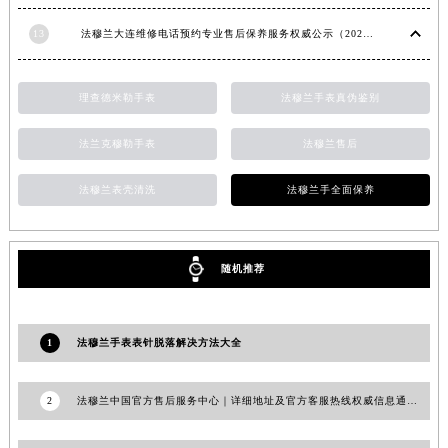
安徽省亳州市谯城区魏武大道法穆兰售后服务中心（需提前预约）
13
法穆兰大连维修电话预约专业售后保养服务权威公示（2026年7月最新）
安徽省池州市贵池区长江路法穆兰售后服务中心（需提前预约）
安徽省滁州市琅琊区南谯北路法穆兰售后服务中心（需提前预约）
理查德米勒手表
法穆兰手表真伪鉴别
安徽省阜阳市颍州区颍州北路法穆兰售后服务中心（需提前预约）
安徽省淮北市相山区淮海路法穆兰售后服务中心（需提前预约）
法兰克穆勒手表
法穆兰售后
安徽省淮南市田家庵区国庆中路法穆兰售后服务中心（需提前预约）
安徽省黄山市屯溪区黄山西路法穆兰售后服务中心（需提前预约）
法穆兰表壳清洗
法穆兰手全面保养
安徽省六安市金安区解放中路法穆兰售后服务中心（需提前预约）
安徽省马鞍山市雨山区湖南西路法穆兰售后服务中心（需提前预约）
随机推荐
安徽省宿州市埇桥区人民中路法穆兰售后服务中心（需提前预约）
安徽省铜陵市铜官区石城大道法穆兰售后服务中心（需提前预约）
安徽省芜湖市镜湖区中山路步行街法穆兰售后服务中心（需提前预约）
1
法穆兰手表表针脱落解决方法大全
安徽省宣城市宣州区叠嶂西路法穆兰售后服务中心（需提前预约）
福建省龙岩市新罗区九一南路法穆兰售后服务中心（需提前预约）
2
法穆兰中国官方售后服务中心｜详细地址及官方客服热线权威信息通知（2026年7月最新）
福建省南平市建阳区人民西路法穆兰售后服务中心（需提前预约）
福建省宁德市蕉城区天湖东路法穆兰售后服务中心（需提前预约）