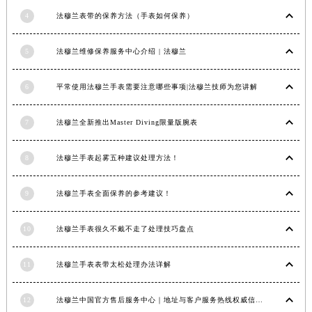
内蒙古自治区锡林郭勒盟市锡林浩特市光明街与额尔敦路交叉口法穆兰售后服务中心（需提前预约）
4
法穆兰表带的保养方法（手表如何保养）
内蒙古自治区兴安盟市乌兰浩特市兴安大街法穆兰售后服务中心（需提前预约）
5
法穆兰维修保养服务中心介绍 | 法穆兰
山西省大同市平城区迎宾街法穆兰售后服务中心（需提前预约）
山西省晋城市城区黄华街法穆兰售后服务中心（需提前预约）
6
平常使用法穆兰手表需要注意哪些事项|法穆兰技师为您讲解
山西省晋中市榆次区顺城街法穆兰售后服务中心（需提前预约）
山西省临汾市尧都区解放路法穆兰售后服务中心（需提前预约）
7
法穆兰全新推出Master Diving限量版腕表
山西省吕梁市离石区永宁中路与建设街交叉口法穆兰售后服务中心（需提前预约）
山西省朔州市朔城区怡西路与鄯阳西街交汇处法穆兰售后服务中心（需提前预约）
8
法穆兰手表起雾五种建议处理方法！
山西省忻州市忻府区和平东街与七一南路交叉口法穆兰售后服务中心（需提前预约）
山西省阳泉市郊区平阳东街与新城大道交叉口法穆兰售后服务中心（需提前预约）
9
法穆兰手表全面保养的参考建议！
山西省运城市盐湖区河东街法穆兰售后服务中心（需提前预约）
山西省长治市潞州区英雄中路法穆兰售后服务中心（需提前预约）
10
法穆兰手表很久不戴不走了处理技巧盘点
山西省太原市迎泽区迎泽街道解放路15号亨得利名表维修授权店3楼法穆兰售后服务中心（需提前预约）
11
法穆兰手表表带太松处理办法详解
天津市和平区赤峰道136号天津国际金融中心26层2603室法穆兰售后服务中心（需提前预约）
安徽省安庆市迎江区人民路法穆兰售后服务中心（需提前预约）
12
法穆兰中国官方售后服务中心｜地址与客户服务热线权威信息通知（2026年7月最新）
安徽省蚌埠市蚌山区淮河路法穆兰售后服务中心（需提前预约）