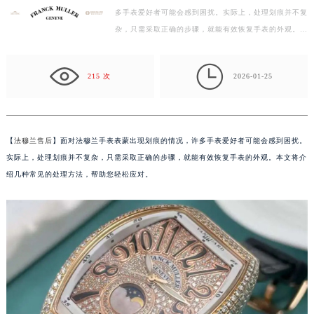
多手表爱好者可能会感到困扰。实际上，处理划痕并不复
徐州市鼓楼区淮海东路29号苏宁广场IFC国际金融中心写字楼35层3508室（需提前预约）
杂，只需采取正确的步骤，就能有效恢复手表的外观。本
扬州市邗江区国展路29号星耀天地写字楼1号楼18层1803室（需提前预约）
文将介绍几种常见的处理方法，帮助您轻松应对。 一…
盐城市盐都区世纪大道5号盐城金融城写字楼1号楼16层1604室（需提前预约）

泰州市海陵区永定东路399号置地商务中心东塔写字楼（华润万象城）17层1706室（需提前预约）
215 次
2026-01-25
宁波市江北区大闸南路500号来福士广场办公楼20层2009室（需提前预约）
杭州市上城区钱江路1366号华润大厦写字楼A座5层503-5室（需提前预约）
金华市金东区东市南街777号金华万达广场写字楼4号楼22层2209室（需提前预约）
【
法穆兰售后
】面对法穆兰手表表蒙出现划痕的情况，许多手表爱好者可能会感到困扰。
绍兴市越城区胜利东路379号世茂天际中心写字楼8层805室（需提前预约）
实际上，处理划痕并不复杂，只需采取正确的步骤，就能有效恢复手表的外观。本文将介
嘉兴市南湖区广益路705号嘉兴世界贸易中心写字楼A座13层1304室（需提前预约）
绍几种常见的处理方法，帮助您轻松应对。
南昌市红谷滩新区红谷中大道998号绿地双子塔（中央广场）A1座办公楼14层07室（需提前预约）
济南市历下区经十路11111号华润中心写字楼（万象城）15层1508室（需提前预约）
广州市天河区天河路230号万菱汇国际中心写字楼A塔7层704室（需提前预约）
广州市越秀区环市东路371-375号世界贸易中心大厦南塔写字楼15层07室（需提前预约）
深圳市罗湖区深南东路5001号华润大厦写字楼17层1701室（需提前预约）
惠州市惠城区江北文昌一路7号华贸大厦写字楼1座30层05室（需提前预约）
厦门市思明区湖滨东路95号华润大厦写字楼B座11层1104室（需提前预约）