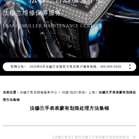
法穆兰维修保养服务
FRANCKMULLER MAINTENANCE CENTER
2026年8月法穆兰中国区售后服务网络优化升级公告
2026年8月法穆兰全国官方售后客户服务热线：400-609-9509
▲
官网公告>
法穆兰官方全国统一服务热线400-609-9509，服务覆盖中国大陆、香港、澳门、台湾全部区域（非大陆需加拨“+86”）
▼
2026年8月法穆兰售后服务中心最新网点地址：
北京市朝阳区建国门外大街甲6号华熙国际中心写字楼D座11层1102室（北京总部）（需提前预约）
当前位置：
法穆兰售后维修服务中心
>
问题/知识/资讯
>
上海
> 法穆兰手表表蒙有划痕处
北京市东城区东长安街1号东方广场写字楼W3座6层602室（需提前预约）
理方法集锦
天津市和平区赤峰道136号天津国际金融中心写字楼26层2603室（需提前预约）
法穆兰手表表蒙有划痕处理方法集锦
上海市徐汇区虹桥路3号港汇中心写字楼2座37层3705室（需提前预约）
上海市黄浦区南京东路299号宏伊国际广场写字楼8层806室（需提前预约）
南京市秦淮区中山南路1号（新街口）南京中心写字楼22层C1-1室（需提前预约）
常州市新北区龙锦路1590号现代传媒中心写字楼5号楼10层1008室（需提前预约）
【法穆兰售后】面对法穆兰手表表蒙出现划痕的情况，许