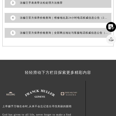
3
法穆兰手表表带太松处理方法推荐
福建省莆田市城厢区霞林街道荔华东大道法穆兰售后服务中心（需提前预约）
福建省三明市三元区东乾二路法穆兰售后服务中心（需提前预约）
4
法穆兰官方保养价格查询｜维修地址及24小时电话权威信息公告（2026年7月最新）
福建省漳州市龙文区步港路法穆兰售后服务中心（需提前预约）

江苏省常州市新北区龙锦路1590号现代传媒中心5号楼10层1008室法穆兰售后服务中心（需提前预约）
5
法穆兰官方保养价格查询｜全部网点地址与客服电话权威信息公告（2026年7月最新）
江苏省淮安市清江浦区淮海北路法穆兰售后服务中心（需提前预约）

江苏省连云港市海州区通灌北路法穆兰售后服务中心（需提前预约）
江苏省南京市秦淮区中山南路1号南京中心22层22-C1-C3室法穆兰售后服务中心（需提前预约）
江苏省宿迁市宿城区西湖路法穆兰售后服务中心（需提前预约）
江苏省泰州市海陵区永定东路399号置地商务中心东塔（华润万象城）17层1706室法穆兰售后服务中心（需提前预约）
江苏省徐州市鼓楼区淮海东路29号苏宁广场IFC国际金融中心35层3508室法穆兰售后服务中心（需提前预约）
轻轻滑动下方栏目探索更多精彩内容
江苏省盐城市盐都区世纪大道5号盐城金融城写字楼1号楼16层1604室法穆兰售后服务中心（需提前预约）
江苏省扬州市邗江区国展路29号星耀天地写字楼1号楼18层1803室法穆兰售后服务中心（需提前预约）
江苏省镇江市京口区中山东路法穆兰售后服务中心（需提前预约）
江西省抚州市临川区赣东大道法穆兰售后服务中心（需提前预约）
上帝赐予万物生命时,从来不会忘记造出寻找美丽的眼睛
江西省赣州市章贡区文清路法穆兰售后服务中心（需提前预约）
江西省吉安市吉州区井冈山大道法穆兰售后服务中心（需提前预约）
God has given to all life, never forget to make a find