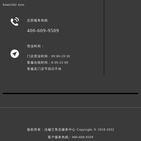
beautiful eyes
江西省景德镇市珠山区珠山中路法穆兰售后服务中心（需提前预约）
江西省九江市浔阳区浔阳路法穆兰售后服务中心（需提前预约）

总部服务热线
江西省南昌市红谷滩新区红谷中大道998号绿地双子塔（中央广场）A1座办公楼14层1407室法穆兰售后服务中心（需提前预约）
400-609-9509
江西省萍乡市安源区萍安北大道与康庄路交叉口法穆兰售后服务中心（需提前预约）
江西省上饶市信州区滨江西路法穆兰售后服务中心（需提前预约）
营业时间：
江西省新余市渝水区北湖西路法穆兰售后服务中心（需提前预约）

门店营业时间：09:00-19:30
江西省宜春市袁州区中山中路法穆兰售后服务中心（需提前预约）
客服在线时间：8:00-22:00
江西省鹰潭市月湖区胜利东路法穆兰售后服务中心（需提前预约）
客服及门店节假日不休
山东省德州市德城区东风中路法穆兰售后服务中心（需提前预约）
山东省东营市东营区济南路法穆兰售后服务中心（需提前预约）
山东省济南市历下区经十路11111号华润中心写字楼（万象城）15层1508室法穆兰售后服务中心（需提前预约）
山东省济宁市任城区太白楼路法穆兰售后服务中心（需提前预约）
山东省莱芜市文化南路8号银座商城名表维修一楼名表维修法穆兰售后服务中心（需提前预约）
山东省临沂市兰山区解放路法穆兰售后服务中心（需提前预约）
山东省日照市东港区烟台路法穆兰售后服务中心（需提前预约）
版权所有：
法穆兰售后服务中心
Copyright © 2018-2032
客户服务热线：
400-609-9509
山东省泰安市泰山区财源街道泰山大街法穆兰售后服务中心（需提前预约）