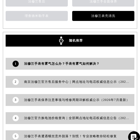
法穆兰售后
法穆兰手全面保养
安徽省亳州市谯城区魏武大道法穆兰售后服务中心（需提前预约）
安徽省池州市贵池区长江路法穆兰售后服务中心（需提前预约）
理查德米勒手表
法穆兰表壳清洗
安徽省滁州市琅琊区南谯北路法穆兰售后服务中心（需提前预约）
安徽省阜阳市颍州区颍州北路法穆兰售后服务中心（需提前预约）
随机推荐
安徽省淮北市相山区淮海路法穆兰售后服务中心（需提前预约）
安徽省淮南市田家庵区国庆中路法穆兰售后服务中心（需提前预约）
安徽省黄山市屯溪区黄山西路法穆兰售后服务中心（需提前预约）
1
法穆兰手表有雾气怎么办？手表有雾气如何解决？
安徽省六安市金安区解放中路法穆兰售后服务中心（需提前预约）
安徽省马鞍山市雨山区湖南西路法穆兰售后服务中心（需提前预约）
2
南京法穆兰官方售后服务中心｜网点地址与电话权威信息公示（2026年6月最新）
安徽省宿州市埇桥区人民中路法穆兰售后服务中心（需提前预约）
安徽省铜陵市铜官区石城大道法穆兰售后服务中心（需提前预约）
3
法穆兰手表保养注意事项与维修周期详解权威公示（2026年7月最新）
安徽省芜湖市镜湖区中山路步行街法穆兰售后服务中心（需提前预约）
安徽省宣城市宣州区叠嶂西路法穆兰售后服务中心（需提前预约）
4
法穆兰官方换电池价格查询｜全部网点地址电话权威信息公告（2026年7月最新）
福建省龙岩市新罗区九一南路法穆兰售后服务中心（需提前预约）
福建省南平市建阳区人民西路法穆兰售后服务中心（需提前预约）

5
法穆兰手表遭遇螺丝意外脱落？别慌！专业攻略教你轻松修复
福建省宁德市蕉城区天湖东路法穆兰售后服务中心（需提前预约）