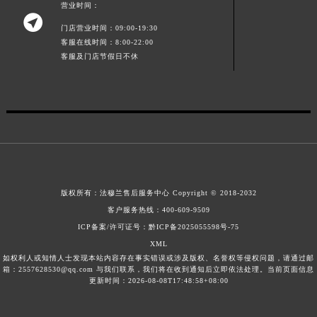
营业时间：
江西省景德镇市珠山区珠山中路法穆兰售后服务中心（需提前预约）

门店营业时间：09:00-19:30
江西省九江市浔阳区浔阳路法穆兰售后服务中心（需提前预约）
客服在线时间：8:00-22:00
江西省南昌市红谷滩新区红谷中大道998号绿地双子塔（中央广场）A1座办公楼14层1407室法穆兰售后服务中心（需提前预约）
客服及门店节假日不休
江西省萍乡市安源区萍安北大道与康庄路交叉口法穆兰售后服务中心（需提前预约）
江西省上饶市信州区滨江西路法穆兰售后服务中心（需提前预约）
江西省新余市渝水区北湖西路法穆兰售后服务中心（需提前预约）
江西省宜春市袁州区中山中路法穆兰售后服务中心（需提前预约）
江西省鹰潭市月湖区胜利东路法穆兰售后服务中心（需提前预约）
山东省德州市德城区东风中路法穆兰售后服务中心（需提前预约）
山东省东营市东营区济南路法穆兰售后服务中心（需提前预约）
版权所有：
法穆兰售后服务中心
Copyright © 2018-2032
客户服务热线：
400-609-9509
山东省济南市历下区经十路11111号华润中心写字楼（万象城）15层1508室法穆兰售后服务中心（需提前预约）
ICP备案/许可证号：黔ICP备2025055598号-75
山东省济宁市任城区太白楼路法穆兰售后服务中心（需提前预约）
XML
山东省莱芜市文化南路8号银座商城名表维修一楼名表维修法穆兰售后服务中心（需提前预约）
如权利人或知情人士发现本站内容存在事实错误或涉及版权、名誉权等侵权问题，请通过邮
箱：2557628530@qq.com 与我们联系，我们将在收到通知后立即依法处理。当前页面信息
山东省临沂市兰山区解放路法穆兰售后服务中心（需提前预约）
更新时间：2026-08-08T17:48:58+08:00
山东省日照市东港区烟台路法穆兰售后服务中心（需提前预约）
山东省泰安市泰山区财源街道泰山大街法穆兰售后服务中心（需提前预约）