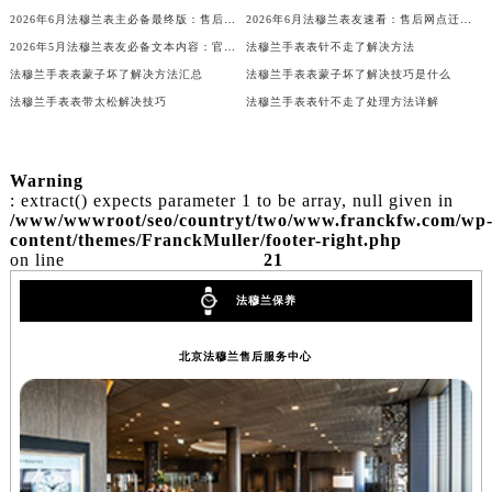
2026年6月法穆兰表主必备最终版：售后网点迁移与新开业
2026年6月法穆兰表友速看：售后网点迁移及新开全览
甘肃省兰州市七里河区西津西路16号兰州中心写字楼21层2102室（需提前预约）
2026年5月法穆兰表友必备文本内容：官方保养维修中心搬迁及新开列表
法穆兰手表表针不走了解决方法
重庆市解放碑渝中区民权路28号英利国际金融中心写字楼20层01室（需提前预约）
法穆兰手表表蒙子坏了解决方法汇总
法穆兰手表表蒙子坏了解决技巧是什么
黑龙江省大庆市萨尔图区会战大街法穆兰售后服务中心（需提前预约）
法穆兰手表表带太松解决技巧
法穆兰手表表针不走了处理方法详解
黑龙江省鹤岗市向阳区红军路法穆兰售后服务中心（需提前预约）
黑龙江省黑河市爱辉区中央街法穆兰售后服务中心（需提前预约）
黑龙江省鸡西市鸡冠区红军路法穆兰售后服务中心（需提前预约）
Warning
: extract() expects parameter 1 to be array, null given in
黑龙江省佳木斯市向阳区长安路法穆兰售后服务中心（需提前预约）
/www/wwwroot/seo/countryt/two/www.franckfw.com/wp
黑龙江省牡丹江市东安区太平路法穆兰售后服务中心（需提前预约）
content/themes/FranckMuller/footer-right.php
on line
21
黑龙江省七台河市桃山区大同街法穆兰售后服务中心（需提前预约）
黑龙江省齐齐哈尔市龙沙区龙华路法穆兰售后服务中心（需提前预约）
法穆兰保养
黑龙江省双鸭山市尖山区新兴大街法穆兰售后服务中心（需提前预约）
北京法穆兰售后服务中心
黑龙江省绥化市北林区新华街与康庄路交叉口法穆兰售后服务中心（需提前预约）
黑龙江省伊春市伊美区通河路法穆兰售后服务中心（需提前预约）
吉林省白城市洮北区明仁南街法穆兰售后服务中心（需提前预约）
吉林省白山市浑江区浑江大街法穆兰售后服务中心（需提前预约）
吉林省吉林市船营区河南街法穆兰售后服务中心（需提前预约）