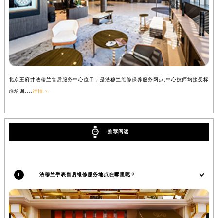
吉林省辽源市龙山区人民大街法穆兰售后服务中心（需提前预约）
吉林省梅河口市新华街道梅河大街法穆兰售后服务中心（需提前预约）
吉林省四平市铁东区紫气大路与南九经街交汇处法穆兰售后服务中心（需提前预约）
吉林省松原市宁江区五环大街法穆兰售后服务中心（需提前预约）
吉林省通化市东昌区环通乡江南大街法穆兰售后服务中心（需提前预约）
吉林省延边市延吉市解放路法穆兰售后服务中心（需提前预约）
北京王府井法穆兰售后服务中心位于，是法穆兰维修保养服务网点,中心技师均接受标
上
辽宁省鞍山市铁东区站前街法穆兰售后服务中心（需提前预约）
准培训....
详情 >
训..
辽宁省本溪市平山区胜利路法穆兰售后服务中心（需提前预约）
辽宁省朝阳市双塔区新华路法穆兰售后服务中心（需提前预约）
推荐阅读
辽宁省丹东市振兴区七经街法穆兰售后服务中心（需提前预约）
辽宁省抚顺市新抚区东一路法穆兰售后服务中心（需提前预约）
辽宁省阜新市海州区解放大街法穆兰售后服务中心（需提前预约）
辽宁省葫芦岛市连山区中央路法穆兰售后服务中心（需提前预约）
1
法穆兰手表售后维修服务地点在哪里呢？
辽宁省锦州市古塔区中央大街法穆兰售后服务中心（需提前预约）
辽宁省辽阳市白塔区新运大街法穆兰售后服务中心（需提前预约）
辽宁省盘锦市兴隆台区石油大街法穆兰售后服务中心（需提前预约）