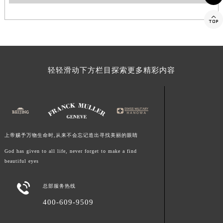
福建省莆田市城厢区霞林街道荔华东大道法穆兰售后服务中心（需提前预约）

福建省三明市三元区东乾二路法穆兰售后服务中心（需提前预约）
福建省漳州市龙文区步港路法穆兰售后服务中心（需提前预约）
江苏省常州市新北区龙锦路1590号现代传媒中心5号楼10层1008室法穆兰售后服务中心（需提前预约）
江苏省淮安市清江浦区淮海北路法穆兰售后服务中心（需提前预约）
轻轻滑动下方栏目探索更多精彩内容
江苏省连云港市海州区通灌北路法穆兰售后服务中心（需提前预约）
江苏省南京市秦淮区中山南路1号南京中心22层22-C1-C3室法穆兰售后服务中心（需提前预约）
江苏省宿迁市宿城区西湖路法穆兰售后服务中心（需提前预约）
江苏省泰州市海陵区永定东路399号置地商务中心东塔（华润万象城）17层1706室法穆兰售后服务中心（需提前预约）
江苏省徐州市鼓楼区淮海东路29号苏宁广场IFC国际金融中心35层3508室法穆兰售后服务中心（需提前预约）
上帝赐予万物生命时,从来不会忘记造出寻找美丽的眼睛
江苏省盐城市盐都区世纪大道5号盐城金融城写字楼1号楼16层1604室法穆兰售后服务中心（需提前预约）
God has given to all life, never forget to make a find
beautiful eyes
江苏省扬州市邗江区国展路29号星耀天地写字楼1号楼18层1803室法穆兰售后服务中心（需提前预约）
江苏省镇江市京口区中山东路法穆兰售后服务中心（需提前预约）

总部服务热线
江西省抚州市临川区赣东大道法穆兰售后服务中心（需提前预约）
400-609-9509
江西省赣州市章贡区文清路法穆兰售后服务中心（需提前预约）
江西省吉安市吉州区井冈山大道法穆兰售后服务中心（需提前预约）