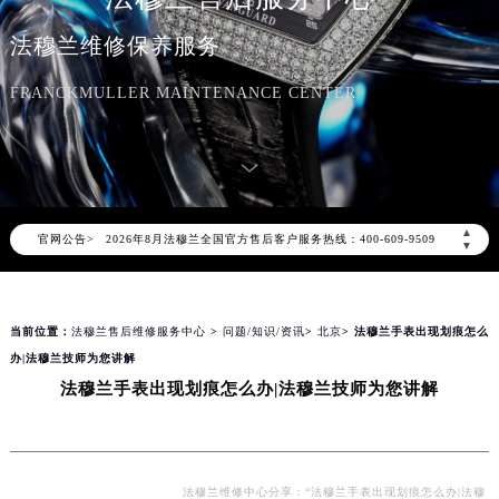
法穆兰维修保养服务
FRANCKMULLER MAINTENANCE CENTER
2026年8月法穆兰中国区售后服务网络优化升级公告
2026年8月法穆兰全国官方售后客户服务热线：400-609-9509
▲
官网公告>
法穆兰官方全国统一服务热线400-609-9509，服务覆盖中国大陆、香港、澳门、台湾全部区域（非大陆需加拨“+86”）
▼
2026年8月法穆兰售后服务中心最新网点地址：
北京市朝阳区建国门外大街甲6号华熙国际中心写字楼D座11层1102室（北京总部）（需提前预约）
当前位置：
法穆兰售后维修服务中心
>
问题/知识/资讯
>
北京
> 法穆兰手表出现划痕怎么
北京市东城区东长安街1号东方广场写字楼W3座6层602室（需提前预约）
办|法穆兰技师为您讲解
天津市和平区赤峰道136号天津国际金融中心写字楼26层2603室（需提前预约）
法穆兰手表出现划痕怎么办|法穆兰技师为您讲解
上海市徐汇区虹桥路3号港汇中心写字楼2座37层3705室（需提前预约）
上海市黄浦区南京东路299号宏伊国际广场写字楼8层806室（需提前预约）
南京市秦淮区中山南路1号（新街口）南京中心写字楼22层C1-1室（需提前预约）
常州市新北区龙锦路1590号现代传媒中心写字楼5号楼10层1008室（需提前预约）
法穆兰维修中心分享：“法穆兰手表出现划痕怎么办|法穆