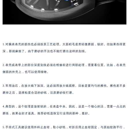
福州市鼓楼区五四路128-1号恒力城写字楼15层03室（需提前预约）
成都市锦江区人民东路6号SAC东原中心写字楼24层2406B室（需提前预约）
重庆市江北区观音桥步行街2号融恒时代广场写字楼9层902室（需提前预约）
长沙市芙蓉区定王台街道建湘路393号世茂环球金融中心写字楼（芙蓉广场）10层13室（需提前预约）
郑州市二七区铭功路10号华润大厦写字楼29层2905室（需提前预约）
1.对腕表表壳的损伤也必须按原工艺处理。大面积毛道类轻微磨损，较好。但如果伤得更
太原市迎泽区解放路15号亨得利名表服务中心（品牌授权店）3层整层（需提前预约）
深，那就麻烦了。由于磨砂的手法也不能打磨出这样的划痕。
沈阳市沈河区中街路137号亨得利名表服务中心（品牌授权店）1层整层（需提前预约）
沈阳市沈河区中街路83号亨得利名表服务中心（品牌授权店）1层整层（需提前预约）
2.表壳或表带上的部分深度划痕必须在维修前进行局部处理，需要看位置。比如，在表壳
乌鲁木齐市天山区红山路26号时代广场（CCMALL）C座17层17-B（需提前预约）
侧面的外壳上，也可以使用细锉。
温州市鹿城区锦绣路1067号置信广场10层1015室（需提前预约）
3.常用油石，在放大镜下加深。这必须用放大镜观察。目标是要均匀的擦伤。擦伤差不多
哈尔滨市道里区友谊西路600号富力中心T2座写字楼29层03室（需提前预约）
磨掉之后，选择粒度合适的砂纸，沿原磨砂纹打磨。
大连市中山区人民路15号国际金融大厦7层G室（需提前预约）
佛山市禅城区季华五路57号万科金融中心C座12层1205室（需提前预约）
4.典型的，这个纹理是放射状的，在表盘中央。因此，这是一个细心的活，需要一点点的
东莞市东城街道鸿福东路1号民盈国贸中心T1写字楼9层907室（需提前预约）
磨练，效果会好才逼真。推荐砂纸选珠宝行业用的那种，最好。
无锡市梁溪区人民中路139号恒隆广场写字楼1座11层1104室（需提前预约）
南通市崇川区工农路57号圆融广场写字楼16层1603室（需提前预约）
5.手持式工具建议使用外科止血钳，取小砂纸，对折后用止血钳固定，与原始纹路平行，