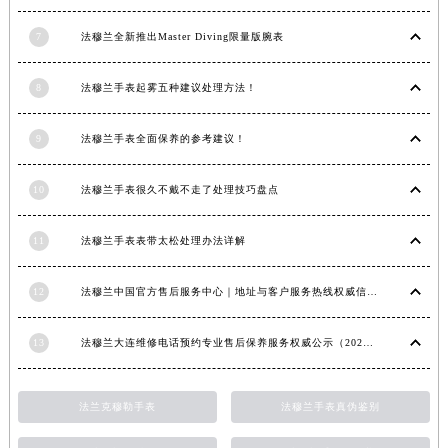
内蒙古自治区锡林郭勒盟市锡林浩特市光明街与额尔敦路交叉口法穆兰售后服务中心（需提前预约）
7
法穆兰全新推出Master Diving限量版腕表
内蒙古自治区兴安盟市乌兰浩特市兴安大街法穆兰售后服务中心（需提前预约）
山西省大同市平城区迎宾街法穆兰售后服务中心（需提前预约）
8
法穆兰手表起雾五种建议处理方法！
山西省晋城市城区黄华街法穆兰售后服务中心（需提前预约）
山西省晋中市榆次区顺城街法穆兰售后服务中心（需提前预约）
9
法穆兰手表全面保养的参考建议！
山西省临汾市尧都区解放路法穆兰售后服务中心（需提前预约）
山西省吕梁市离石区永宁中路与建设街交叉口法穆兰售后服务中心（需提前预约）
10
法穆兰手表很久不戴不走了处理技巧盘点
山西省朔州市朔城区怡西路与鄯阳西街交汇处法穆兰售后服务中心（需提前预约）
11
法穆兰手表表带太松处理办法详解
山西省忻州市忻府区和平东街与七一南路交叉口法穆兰售后服务中心（需提前预约）
山西省阳泉市郊区平阳东街与新城大道交叉口法穆兰售后服务中心（需提前预约）
12
法穆兰中国官方售后服务中心｜地址与客户服务热线权威信息通知（2026年7月最新）
山西省运城市盐湖区河东街法穆兰售后服务中心（需提前预约）
山西省长治市潞州区英雄中路法穆兰售后服务中心（需提前预约）
13
法穆兰大连维修电话预约专业售后保养服务权威公示（2026年7月最新）
山西省太原市迎泽区迎泽街道解放路15号亨得利名表维修授权店3楼法穆兰售后服务中心（需提前预约）
天津市和平区赤峰道136号天津国际金融中心26层2603室法穆兰售后服务中心（需提前预约）
法兰克穆勒手表
法穆兰手表真伪鉴别
安徽省安庆市迎江区人民路法穆兰售后服务中心（需提前预约）
安徽省蚌埠市蚌山区淮河路法穆兰售后服务中心（需提前预约）