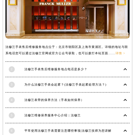
辽宁省铁岭市银州区南马路法穆兰售后服务中心（需提前预约）
辽宁省营口市站前区市府路与渤海大街交叉口法穆兰售后服务中心（需提前预约）
辽宁省沈阳市沈河区中街路137号亨得利名表维修授权店1楼法穆兰售后服务中心（需提前预约）
辽宁省沈阳市沈河区中街路83号亨得利名表维修授权店1楼法穆兰售后服务中心（需提前预约）
北京市朝阳区建国门外大街甲6号华熙国际中心D座11层1102室法穆兰售后服务中心（北京总部）（需提前预约）
法穆兰手表售后维修服务地点位于：北京市朝阳区及上海市黄浦区。详细的地址与联
北京市东城区东长安街1号王府井东方广场W3座6层602室法穆兰售后服务中心（需提前预约）
系电话您可以通过法穆兰官网或官方公众号获取，也可以拨打本站页面......
详情 >
河北省保定市竞秀区朝阳北大街北国先天下法穆兰售后服务中心（需提前预约）
内蒙古自治区阿拉善盟市左旗土尔扈特大街法穆兰售后服务中心（需提前预约）
2
法穆兰手表售后维修服务地点电话是多少？
内蒙古自治区巴彦淖尔市临河区新华街法穆兰售后服务中心（需提前预约）
内蒙古自治区包头市青山区幸福路甲3号王府井百货名表维修法穆兰售后服务中心（需提前预约）
3
为什么法穆兰手表会起雾？(法穆兰手表起雾处理方法？)
内蒙古自治区赤峰市红山区哈达街法穆兰售后服务中心（需提前预约）
内蒙古自治区鄂尔多斯市东胜区伊金霍洛街法穆兰售后服务中心（需提前预约）
4
法穆兰表带的保养方法（手表如何保养）
内蒙古自治区呼伦贝尔市海拉尔区中央街法穆兰售后服务中心（需提前预约）
5
法穆兰维修保养服务中心介绍 | 法穆兰
内蒙古自治区通辽市科尔沁区明仁大街法穆兰售后服务中心（需提前预约）
内蒙古自治区乌海市海勃湾区人民南路法穆兰售后服务中心（需提前预约）
6
平常使用法穆兰手表需要注意哪些事项|法穆兰技师为您讲解
内蒙古自治区乌兰察布市集宁区恩和大街法穆兰售后服务中心（需提前预约）