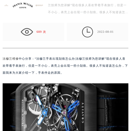
兰技师为您讲解”现在很多人喜欢带着手表旅行，但是一
徐州市鼓楼区淮海东路29号苏宁广场IFC国际金融中心写字楼35层3508室（需提前预约）
不小心，表壳上会出现一些小划痕。很多人不知道该怎么
扬州市邗江区国展路29号星耀天地写字楼1号楼18层1803室（需提前预约）
办，下面我来为大家介绍一下，手表停走的原因。 …
盐城市盐都区世纪大道5号盐城金融城写字楼1号楼16层1604室（需提前预约）

泰州市海陵区永定东路399号置地商务中心东塔写字楼（华润万象城）17层1706室（需提前预约）
689 次
2022-08-01
宁波市江北区大闸南路500号来福士广场办公楼20层2009室（需提前预约）
杭州市上城区钱江路1366号华润大厦写字楼A座5层503-5室（需提前预约）
金华市金东区东市南街777号金华万达广场写字楼4号楼22层2209室（需提前预约）
法穆兰维修
中心分享：“法穆兰手表出现划痕怎么办|法穆兰技师为您讲解”现在很多人喜
绍兴市越城区胜利东路379号世茂天际中心写字楼8层805室（需提前预约）
欢带着手表旅行，但是一不小心，表壳上会出现一些小划痕。很多人不知道该怎么办，下
嘉兴市南湖区广益路705号嘉兴世界贸易中心写字楼A座13层1304室（需提前预约）
面我来为大家介绍一下，手表停走的原因。
南昌市红谷滩新区红谷中大道998号绿地双子塔（中央广场）A1座办公楼14层07室（需提前预约）
济南市历下区经十路11111号华润中心写字楼（万象城）15层1508室（需提前预约）
广州市天河区天河路230号万菱汇国际中心写字楼A塔7层704室（需提前预约）
广州市越秀区环市东路371-375号世界贸易中心大厦南塔写字楼15层07室（需提前预约）
深圳市罗湖区深南东路5001号华润大厦写字楼17层1701室（需提前预约）
惠州市惠城区江北文昌一路7号华贸大厦写字楼1座30层05室（需提前预约）
厦门市思明区湖滨东路95号华润大厦写字楼B座11层1104室（需提前预约）