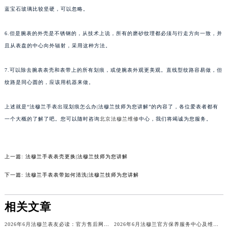
蓝宝石玻璃比较坚硬，可以忽略。
苏州市苏州工业园区星港街199号苏州中心办公楼C座22层08室（需提前预约）
武汉市江汉区解放大道686号世界贸易大厦38层09室（需提前预约）
6.但是腕表的外壳是不锈钢的，从技术上说，所有的磨砂纹理都必须与行走方向一致，并
南宁市青秀区金湖路59号地王大厦12楼1224室（需提前预约）
且从表盘的中心向外辐射，采用这种方法。
合肥市蜀山区潜山路111号万象城华润大厦B座12楼03室（需提前预约）
泉州市丰泽区宝洲路729号浦西万达中心写字楼A座7楼709室（需提前预约）
7.可以除去腕表表壳和表带上的所有划痕，或使腕表外观更美观。直线型纹路容易做，但
青岛市南区山东路6号华润大厦B座22层04室（需提前预约）
纹路是同心圆的，应该用机器来做。
烟台市芝罘区胜利路139号万达金融中心A座907室（需提前预约）
上述就是“法穆兰手表出现划痕怎么办|法穆兰技师为您讲解”的内容了，各位爱表者都有
长春市朝阳区西安大路727号中银大厦A座(旺进大厦)18层09室（需提前预约）
一个大概的了解了吧。您可以随时咨询
北京法穆兰维修
中心，我们将竭诚为您服务。
贵阳市南明区都司高架桥路33号亨特国际金融中心14楼14D（需提前预约）
昆明市盘龙区北京路928号同德昆明广场写字楼10层06室（需提前预约）
石家庄市长安区中山东路39号勒泰中心写字楼B座13层07室（需提前预约）
上一篇:
法穆兰手表表壳更换|法穆兰技师为您讲解
西安市碑林区南关正街88号华侨城长安国际中心E座6楼10室（需提前预约）
下一篇:
法穆兰手表表带如何清洗|法穆兰技师为您讲解
海口市龙华区金贸东路5号海口华润大厦B座17层1707室（需提前预约）
唐山市路南区新华东道100号万达广场写字楼A座10层1002室（需提前预约）
相关文章
台州市椒江区东海大道1800号腾达中心东1幢20楼2002室（需提前预约）
内蒙古自治区呼和浩特市玉泉区大学西街70号华润万象城写字楼（鄂尔多斯大厦）23层2326室（需提前预约）
2026年6月法穆兰表友必读：官方售后网点搬迁及新开汇总
2026年6月法穆兰官方保养服务中心及维修点迁移新设补充公告原文发布