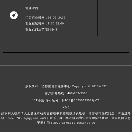
江西省九江市浔阳区浔阳路法穆兰售后服务中心（需提前预约）
营业时间：

江西省南昌市红谷滩新区红谷中大道998号绿地双子塔（中央广场）A1座办公楼14层1407室法穆兰售后服务中心（需提前预约）
门店营业时间：09:00-19:30
江西省萍乡市安源区萍安北大道与康庄路交叉口法穆兰售后服务中心（需提前预约）
客服在线时间：8:00-22:00
客服及门店节假日不休
江西省上饶市信州区滨江西路法穆兰售后服务中心（需提前预约）
江西省新余市渝水区北湖西路法穆兰售后服务中心（需提前预约）
江西省宜春市袁州区中山中路法穆兰售后服务中心（需提前预约）
江西省鹰潭市月湖区胜利东路法穆兰售后服务中心（需提前预约）
山东省德州市德城区东风中路法穆兰售后服务中心（需提前预约）
山东省东营市东营区济南路法穆兰售后服务中心（需提前预约）
山东省济南市历下区经十路11111号华润中心写字楼（万象城）15层1508室法穆兰售后服务中心（需提前预约）
版权所有：
法穆兰售后服务中心
Copyright © 2018-2032
山东省济宁市任城区太白楼路法穆兰售后服务中心（需提前预约）
客户服务热线：
400-609-9509
山东省莱芜市文化南路8号银座商城名表维修一楼名表维修法穆兰售后服务中心（需提前预约）
ICP备案/许可证号：黔ICP备2025055598号-75
山东省临沂市兰山区解放路法穆兰售后服务中心（需提前预约）
XML
山东省日照市东港区烟台路法穆兰售后服务中心（需提前预约）
如权利人或知情人士发现本站内容存在事实错误或涉及版权、名誉权等侵权问题，请通过邮
箱：2557628530@qq.com 与我们联系，我们将在收到通知后立即依法处理。当前页面信息
山东省泰安市泰山区财源街道泰山大街法穆兰售后服务中心（需提前预约）
更新时间：2026-08-06T19:16:55+08:00
山东省威海市环翠区新威海路89号振华商厦一楼名表维修法穆兰售后服务中心（需提前预约）