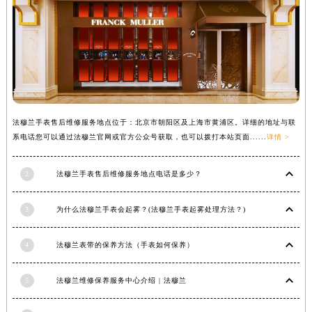
辽宁省营口市站前区市府路与渤海大街交叉口法穆兰售后服务中心（需提前预约）
辽宁省沈阳市沈河区中街路137号亨得利名表维修授权店1楼法穆兰售后服务中心（需提前预约）
辽宁省沈阳市沈河区中街路83号亨得利名表维修授权店1楼法穆兰售后服务中心（需提前预约）
北京市朝阳区建国门外大街甲6号华熙国际中心D座11层1102室法穆兰售后服务中心（北京总部）（需提前预约）
北京市东城区东长安街1号王府井东方广场W3座6层602室法穆兰售后服务中心（需提前预约）
河北省保定市竞秀区朝阳北大街北国先天下法穆兰售后服务中心（需提前预约）
法穆兰手表售后维修服务地点位于：北京市朝阳区及上海市黄浦区。详细的地址与联
内蒙古自治区阿拉善盟市左旗土尔扈特大街法穆兰售后服务中心（需提前预约）
系电话您可以通过法穆兰官网或官方公众号获取，也可以拨打本站页面......
详情 >
内蒙古自治区巴彦淖尔市临河区新华街法穆兰售后服务中心（需提前预约）
内蒙古自治区包头市青山区幸福路甲3号王府井百货名表维修法穆兰售后服务中心（需提前预约）
2
法穆兰手表售后维修服务地点电话是多少？
内蒙古自治区赤峰市红山区哈达街法穆兰售后服务中心（需提前预约）
内蒙古自治区鄂尔多斯市东胜区伊金霍洛街法穆兰售后服务中心（需提前预约）
3
为什么法穆兰手表会起雾？(法穆兰手表起雾处理方法？)
内蒙古自治区呼伦贝尔市海拉尔区中央街法穆兰售后服务中心（需提前预约）
4
法穆兰表带的保养方法（手表如何保养）
内蒙古自治区通辽市科尔沁区明仁大街法穆兰售后服务中心（需提前预约）
内蒙古自治区乌海市海勃湾区人民南路法穆兰售后服务中心（需提前预约）
5
法穆兰维修保养服务中心介绍 | 法穆兰
内蒙古自治区乌兰察布市集宁区恩和大街法穆兰售后服务中心（需提前预约）
内蒙古自治区锡林郭勒盟市锡林浩特市光明街与额尔敦路交叉口法穆兰售后服务中心（需提前预约）