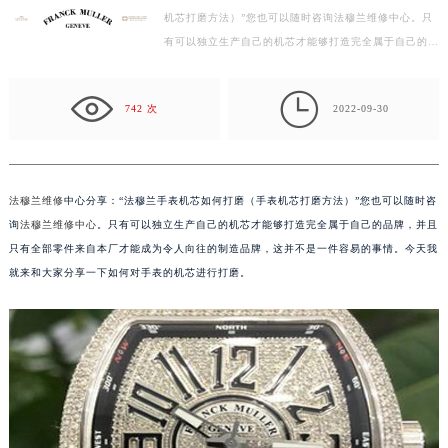
机芯打磨方法）”您也可以随时咨询法穆兰维修中心。只
扬州市邗江区国展路29号星耀天地写字楼1号楼18层1803室（需提前预约）
有可以独立生产自己的机芯才能够打造完全属于自己的品
盐城市盐都区世纪大道5号盐城金融城写字楼1号楼16层1604室（需提前预约）
牌，并且只有全部零件来自本厂才能成为令人向往的制
泰州市海陵区永定东路399号置地商务中心东塔写字楼（华润万象城）17层1706室（需提前预约）
造…

宁波市江北区大闸南路500号来福士广场办公楼20层2009室（需提前预约）
742 次
2022-09-30
杭州市上城区钱江路1366号华润大厦写字楼A座5层503-5室（需提前预约）
金华市金东区东市南街777号金华万达广场写字楼4号楼22层2209室（需提前预约）
绍兴市越城区胜利东路379号世茂天际中心写字楼8层805室（需提前预约）
法穆兰维修
中心分享：“法穆兰手表机芯如何打磨（手表机芯打磨方法）”您也可以随时咨
嘉兴市南湖区广益路705号嘉兴世界贸易中心写字楼A座13层1304室（需提前预约）
询
法穆兰维修中心
。只有可以独立生产自己的机芯才能够打造完全属于自己的品牌，并且
南昌市红谷滩新区红谷中大道998号绿地双子塔（中央广场）A1座办公楼14层07室（需提前预约）
只有全部零件来自本厂才能成为令人向往的制造品牌，这并不是一件容易的事情。今天我
济南市历下区经十路11111号华润中心写字楼（万象城）15层1508室（需提前预约）
就来和大家分享一下如何对手表的机芯进行打磨。
广州市天河区天河路230号万菱汇国际中心写字楼A塔7层704室（需提前预约）
广州市越秀区环市东路371-375号世界贸易中心大厦南塔写字楼15层07室（需提前预约）
深圳市罗湖区深南东路5001号华润大厦写字楼17层1701室（需提前预约）
惠州市惠城区江北文昌一路7号华贸大厦写字楼1座30层05室（需提前预约）
厦门市思明区湖滨东路95号华润大厦写字楼B座11层1104室（需提前预约）
福州市鼓楼区五四路128-1号恒力城写字楼15层03室（需提前预约）