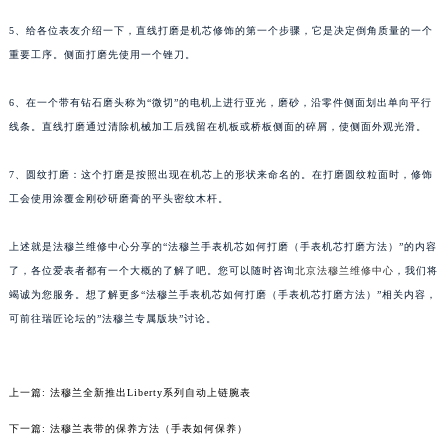
武汉市江汉区解放大道686号世界贸易大厦38层09室（需提前预约）
5、给各位表友介绍一下，直线打磨是机芯修饰的第一个步骤，它是决定倒角质量的一个
南宁市青秀区金湖路59号地王大厦12楼1224室（需提前预约）
重要工序。侧面打磨先使用一个锉刀。
合肥市蜀山区潜山路111号万象城华润大厦B座12楼03室（需提前预约）
泉州市丰泽区宝洲路729号浦西万达中心写字楼A座7楼709室（需提前预约）
6、在一个带有钻石磨头称为“微切”的电机上进行亚光，磨砂，沿零件侧面划出单向平行
线条。直线打磨通过清除机械加工后残留在机板或桥板侧面的碎屑，使侧面外观光滑。
青岛市南区山东路6号华润大厦B座22层04室（需提前预约）
烟台市芝罘区胜利路139号万达金融中心A座907室（需提前预约）
7、圆纹打磨：这个打磨是按照出现在机芯上的形状来命名的。在打磨圆纹粒面时，修饰
长春市朝阳区西安大路727号中银大厦A座(旺进大厦)18层09室（需提前预约）
工会使用涂覆金刚砂研磨膏的平头密纹木杆。
贵阳市南明区都司高架桥路33号亨特国际金融中心14楼14D（需提前预约）
昆明市盘龙区北京路928号同德昆明广场写字楼10层06室（需提前预约）
上述就是法穆兰维修中心分享的“法穆兰手表机芯如何打磨（手表机芯打磨方法）”的内容
石家庄市长安区中山东路39号勒泰中心写字楼B座13层07室（需提前预约）
了，各位爱表者都有一个大概的了解了吧。您可以随时咨询
北京法穆兰维修中心
，我们将
竭诚为您服务。想了解更多“法穆兰手表机芯如何打磨（手表机芯打磨方法）”相关内容，
西安市碑林区南关正街88号华侨城长安国际中心E座6楼10室（需提前预约）
可前往瑞匠论坛的”法穆兰专属版块”讨论。
海口市龙华区金贸东路5号海口华润大厦B座17层1707室（需提前预约）
唐山市路南区新华东道100号万达广场写字楼A座10层1002室（需提前预约）
台州市椒江区东海大道1800号腾达中心东1幢20楼2002室（需提前预约）
上一篇:
法穆兰全新推出Liberty系列自动上链腕表
内蒙古自治区呼和浩特市玉泉区大学西街70号华润万象城写字楼（鄂尔多斯大厦）23层2326室（需提前预约）
下一篇:
法穆兰表带的保养方法（手表如何保养）
甘肃省兰州市七里河区西津西路16号兰州中心写字楼21层2102室（需提前预约）