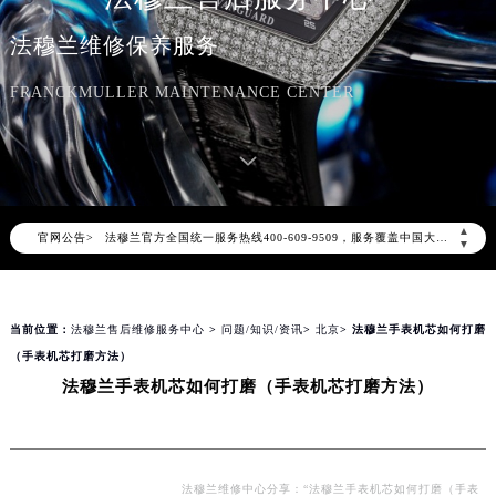
法穆兰维修保养服务
FRANCKMULLER MAINTENANCE CENTER
2026年8月法穆兰中国区售后服务网络优化升级公告
2026年8月法穆兰全国官方售后客户服务热线：400-609-9509
法穆兰官方全国统一服务热线400-609-9509，服务覆盖中国大陆、香港、澳门、台湾全部区域（非大陆需加拨“+86”）
▲
官网公告>
2026年8月法穆兰售后服务中心最新网点地址：
▼
北京市朝阳区建国门外大街甲6号华熙国际中心写字楼D座11层1102室（北京总部）（需提前预约）
北京市东城区东长安街1号东方广场写字楼W3座6层602室（需提前预约）
当前位置：
法穆兰售后维修服务中心
>
问题/知识/资讯
>
北京
> 法穆兰手表机芯如何打磨
天津市和平区赤峰道136号天津国际金融中心写字楼26层2603室（需提前预约）
（手表机芯打磨方法）
上海市徐汇区虹桥路3号港汇中心写字楼2座37层3705室（需提前预约）
法穆兰手表机芯如何打磨（手表机芯打磨方法）
上海市黄浦区南京东路299号宏伊国际广场写字楼8层806室（需提前预约）
南京市秦淮区中山南路1号（新街口）南京中心写字楼22层C1-1室（需提前预约）
常州市新北区龙锦路1590号现代传媒中心写字楼5号楼10层1008室（需提前预约）
徐州市鼓楼区淮海东路29号苏宁广场IFC国际金融中心写字楼35层3508室（需提前预约）
法穆兰维修中心分享：“法穆兰手表机芯如何打磨（手表