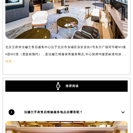
吉林省梅河口市新华街道梅河大街法穆兰售后服务中心（需提前预约）
吉林省四平市铁东区紫气大路与南九经街交汇处法穆兰售后服务中心（需提前预约）
吉林省松原市宁江区五环大街法穆兰售后服务中心（需提前预约）
吉林省通化市东昌区环通乡江南大街法穆兰售后服务中心（需提前预约）
吉林省延边市延吉市解放路法穆兰售后服务中心（需提前预约）
北京王府井法穆兰售后服务中心位于北京市东城区东长安街1号东方广场写字楼W3座
辽宁省鞍山市铁东区站前街法穆兰售后服务中心（需提前预约）
上
6层602室（需提前预约），是法穆兰维修保养服务网点,中心技师均接受标准培训....
（
辽宁省本溪市平山区胜利路法穆兰售后服务中心（需提前预约）
详情 >
辽宁省朝阳市双塔区新华路法穆兰售后服务中心（需提前预约）
辽宁省丹东市振兴区七经街法穆兰售后服务中心（需提前预约）
辽宁省抚顺市新抚区东一路法穆兰售后服务中心（需提前预约）
推荐阅读
辽宁省阜新市海州区解放大街法穆兰售后服务中心（需提前预约）
辽宁省葫芦岛市连山区中央路法穆兰售后服务中心（需提前预约）
辽宁省锦州市古塔区中央大街法穆兰售后服务中心（需提前预约）
1
法穆兰手表售后维修服务地点在哪里呢？
辽宁省辽阳市白塔区新运大街法穆兰售后服务中心（需提前预约）
辽宁省盘锦市兴隆台区石油大街法穆兰售后服务中心（需提前预约）
辽宁省铁岭市银州区南马路法穆兰售后服务中心（需提前预约）