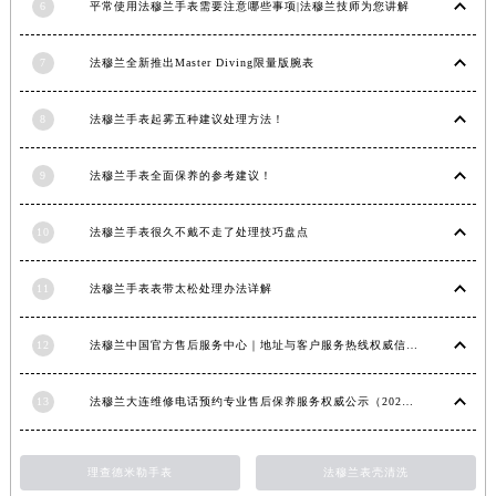
6
平常使用法穆兰手表需要注意哪些事项|法穆兰技师为您讲解
内蒙古自治区兴安盟市乌兰浩特市兴安大街法穆兰售后服务中心（需提前预约）
山西省大同市平城区迎宾街法穆兰售后服务中心（需提前预约）
7
法穆兰全新推出Master Diving限量版腕表
山西省晋城市城区黄华街法穆兰售后服务中心（需提前预约）
山西省晋中市榆次区顺城街法穆兰售后服务中心（需提前预约）
8
法穆兰手表起雾五种建议处理方法！
山西省临汾市尧都区解放路法穆兰售后服务中心（需提前预约）
9
法穆兰手表全面保养的参考建议！
山西省吕梁市离石区永宁中路与建设街交叉口法穆兰售后服务中心（需提前预约）
山西省朔州市朔城区怡西路与鄯阳西街交汇处法穆兰售后服务中心（需提前预约）
10
法穆兰手表很久不戴不走了处理技巧盘点
山西省忻州市忻府区和平东街与七一南路交叉口法穆兰售后服务中心（需提前预约）
山西省阳泉市郊区平阳东街与新城大道交叉口法穆兰售后服务中心（需提前预约）
11
法穆兰手表表带太松处理办法详解
山西省运城市盐湖区河东街法穆兰售后服务中心（需提前预约）
山西省长治市潞州区英雄中路法穆兰售后服务中心（需提前预约）
12
法穆兰中国官方售后服务中心｜地址与客户服务热线权威信息通知（2026年7月最新）
山西省太原市迎泽区迎泽街道解放路15号亨得利名表维修授权店3楼法穆兰售后服务中心（需提前预约）
天津市和平区赤峰道136号天津国际金融中心26层2603室法穆兰售后服务中心（需提前预约）
13
法穆兰大连维修电话预约专业售后保养服务权威公示（2026年7月最新）
安徽省安庆市迎江区人民路法穆兰售后服务中心（需提前预约）
安徽省蚌埠市蚌山区淮河路法穆兰售后服务中心（需提前预约）
理查德米勒手表
法穆兰表壳清洗
安徽省亳州市谯城区魏武大道法穆兰售后服务中心（需提前预约）