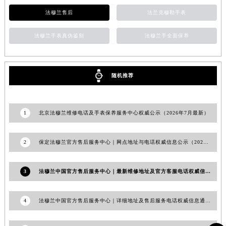
安徽省池州市贵池区长江路法穆兰售后服务中心（需提前预约）
法穆兰售后
法兰克穆勒手表
安徽省滁州市琅琊区南谯北路法穆兰售后服务中心（需提前预约）
法穆兰手表真伪鉴别
法穆兰手全面保养
安徽省阜阳市颍州区颍州北路法穆兰售后服务中心（需提前预约）
安徽省淮北市相山区淮海路法穆兰售后服务中心（需提前预约）
安徽省淮南市田家庵区国庆中路法穆兰售后服务中心（需提前预约）
随机推荐
安徽省黄山市屯溪区黄山西路法穆兰售后服务中心（需提前预约）
安徽省六安市金安区解放中路法穆兰售后服务中心（需提前预约）
安徽省马鞍山市雨山区湖南西路法穆兰售后服务中心（需提前预约）
1
北京法穆兰维修电话及手表保养服务中心权威公示（2026年7月最新）
安徽省宿州市埇桥区人民中路法穆兰售后服务中心（需提前预约）
安徽省铜陵市铜官区石城大道法穆兰售后服务中心（需提前预约）
2
保定法穆兰官方售后服务中心｜网点地址与电话权威信息公示（2026年6月最新）
安徽省芜湖市镜湖区中山路步行街法穆兰售后服务中心（需提前预约）
安徽省宣城市宣州区叠嶂西路法穆兰售后服务中心（需提前预约）
3
法穆兰中国官方售后服务中心｜最新维修地址及官方客服电话权威信息通告（2026年6月最新）
福建省龙岩市新罗区九一南路法穆兰售后服务中心（需提前预约）
福建省南平市建阳区人民西路法穆兰售后服务中心（需提前预约）
4
法穆兰中国官方售后服务中心｜详细地址及售后服务电话权威信息通告（2026年6月最新）
福建省宁德市蕉城区天湖东路法穆兰售后服务中心（需提前预约）
福建省莆田市城厢区霞林街道荔华东大道法穆兰售后服务中心（需提前预约）