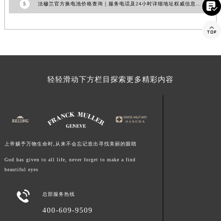

5
法穆兰官方换电池价格查询｜服务电话及24小时详细地址权威信息公告（2026年6月最新）
福建省三明市三元区东乾二路法穆兰售后服务中心（需提前预约）
福建省漳州市龙文区步港路法穆兰售后服务中心（需提前预约）

江苏省常州市新北区龙锦路1590号现代传媒中心5号楼10层1008室法穆兰售后服务中心（需提前预约）
江苏省淮安市清江浦区淮海北路法穆兰售后服务中心（需提前预约）
江苏省连云港市海州区通灌北路法穆兰售后服务中心（需提前预约）
轻轻滑动下方栏目探索更多精彩内容
江苏省南京市秦淮区中山南路1号南京中心22层22-C1-C3室法穆兰售后服务中心（需提前预约）
江苏省宿迁市宿城区西湖路法穆兰售后服务中心（需提前预约）
江苏省泰州市海陵区永定东路399号置地商务中心东塔（华润万象城）17层1706室法穆兰售后服务中心（需提前预约）
江苏省徐州市鼓楼区淮海东路29号苏宁广场IFC国际金融中心35层3508室法穆兰售后服务中心（需提前预约）
江苏省盐城市盐都区世纪大道5号盐城金融城写字楼1号楼16层1604室法穆兰售后服务中心（需提前预约）
上帝赐予万物生命时,从来不会忘记造出寻找美丽的眼睛
江苏省扬州市邗江区国展路29号星耀天地写字楼1号楼18层1803室法穆兰售后服务中心（需提前预约）
God has given to all life, never forget to make a find
江苏省镇江市京口区中山东路法穆兰售后服务中心（需提前预约）
beautiful eyes
江西省抚州市临川区赣东大道法穆兰售后服务中心（需提前预约）
江西省赣州市章贡区文清路法穆兰售后服务中心（需提前预约）

总部服务热线
江西省吉安市吉州区井冈山大道法穆兰售后服务中心（需提前预约）
400-609-9509
江西省景德镇市珠山区珠山中路法穆兰售后服务中心（需提前预约）