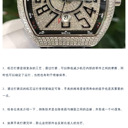
成都市锦江区人民东路6号SAC东原中心写字楼24层2406B室（需提前预约）
重庆市江北区观音桥步行街2号融恒时代广场写字楼9层902室（需提前预约）
长沙市芙蓉区定王台街道建湘路393号世茂环球金融中心写字楼（芙蓉广场）10层13室（需提前预约）
郑州市二七区铭功路10号华润大厦写字楼29层2905室（需提前预约）
太原市迎泽区解放路15号亨得利名表服务中心（品牌授权店）3层整层（需提前预约）
沈阳市沈河区中街路137号亨得利名表服务中心（品牌授权店）1层整层（需提前预约）
沈阳市沈河区中街路83号亨得利名表服务中心（品牌授权店）1层整层（需提前预约）
乌鲁木齐市天山区红山路26号时代广场（CCMALL）C座17层17-B（需提前预约）
1、机芯打磨是很复杂的工艺，通过打磨，可以降低减少机芯内部的零件之间的摩擦，同
温州市鹿城区锦绣路1067号置信广场10层1015室（需提前预约）
时也可以稳定了运行，当然也有利于维修保养。
哈尔滨市道里区友谊西路600号富力中心T2座写字楼29层03室（需提前预约）
大连市中山区人民路15号国际金融大厦7层G室（需提前预约）
2、通过打磨后的机芯运行变得更稳定可靠，手表的精准度使用寿命的提升也是其重要的
佛山市禅城区季华五路57号万科金融中心C座12层1205室（需提前预约）
一点。
东莞市东城街道鸿福东路1号民盈国贸中心T1写字楼9层907室（需提前预约）
无锡市梁溪区人民中路139号恒隆广场写字楼1座11层1104室（需提前预约）
3、给各位表友介绍一下，倒角技术是去除表面与侧面之间的边缘，并形成一个45度角。
南通市崇川区工农路57号圆融广场写字楼16层1603室（需提前预约）
4、如果手表打磨完毕，那么这些部件会反射出迷人的光芒。
苏州市苏州工业园区星港街199号苏州中心办公楼C座22层08室（需提前预约）