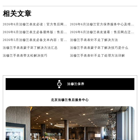
重庆市解放碑渝中区民权路28号英利国际金融中心写字楼20层01室（需提前预约）
相关文章
黑龙江省大庆市萨尔图区会战大街法穆兰售后服务中心（需提前预约）
黑龙江省鹤岗市向阳区红军路法穆兰售后服务中心（需提前预约）
2026年6月法穆兰表友必读：官方售后网点搬迁及新开汇总
2026年6月法穆兰官方保养服务中心及维修点迁移新设补充公告原文发布
黑龙江省黑河市爱辉区中央街法穆兰售后服务中心（需提前预约）
2026年6月法穆兰表主必备最终版：售后网点迁移与新开业
2026年6月法穆兰表友速看：售后网点迁移及新开全览
2026年5月法穆兰表友必备文本内容：官方保养维修中心搬迁及新开列表
法穆兰手表表针不走了解决方法
黑龙江省鸡西市鸡冠区红军路法穆兰售后服务中心（需提前预约）
法穆兰手表表蒙子坏了解决方法汇总
法穆兰手表表蒙子坏了解决技巧是什么
黑龙江省佳木斯市向阳区长安路法穆兰售后服务中心（需提前预约）
法穆兰手表表带太松解决技巧
法穆兰手表表针不走了处理方法详解
黑龙江省牡丹江市东安区太平路法穆兰售后服务中心（需提前预约）
黑龙江省七台河市桃山区大同街法穆兰售后服务中心（需提前预约）
黑龙江省齐齐哈尔市龙沙区龙华路法穆兰售后服务中心（需提前预约）
法穆兰保养
黑龙江省双鸭山市尖山区新兴大街法穆兰售后服务中心（需提前预约）
黑龙江省绥化市北林区新华街与康庄路交叉口法穆兰售后服务中心（需提前预约）
北京法穆兰售后服务中心
黑龙江省伊春市伊美区通河路法穆兰售后服务中心（需提前预约）
吉林省白城市洮北区明仁南街法穆兰售后服务中心（需提前预约）
吉林省白山市浑江区浑江大街法穆兰售后服务中心（需提前预约）
吉林省吉林市船营区河南街法穆兰售后服务中心（需提前预约）
吉林省辽源市龙山区人民大街法穆兰售后服务中心（需提前预约）