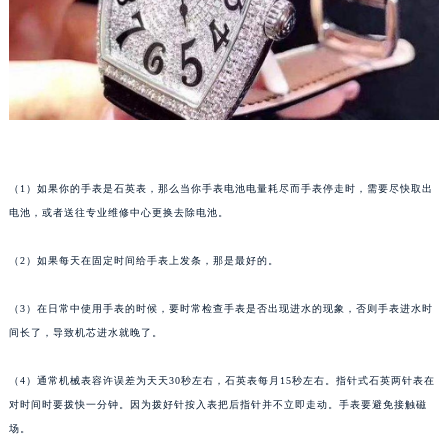
福州市鼓楼区五四路128-1号恒力城写字楼15层03室（需提前预约）
成都市锦江区人民东路6号SAC东原中心写字楼24层2406B室（需提前预约）
重庆市江北区观音桥步行街2号融恒时代广场写字楼9层902室（需提前预约）
长沙市芙蓉区定王台街道建湘路393号世茂环球金融中心写字楼（芙蓉广场）10层13室（需提前预约）
郑州市二七区铭功路10号华润大厦写字楼29层2905室（需提前预约）
太原市迎泽区解放路15号亨得利名表服务中心（品牌授权店）3层整层（需提前预约）
沈阳市沈河区中街路137号亨得利名表服务中心（品牌授权店）1层整层（需提前预约）
（1）如果你的手表是石英表，那么当你手表电池电量耗尽而手表停走时，需要尽快取出
电池，或者送往专业维修中心更换去除电池。
沈阳市沈河区中街路83号亨得利名表服务中心（品牌授权店）1层整层（需提前预约）
乌鲁木齐市天山区红山路26号时代广场（CCMALL）C座17层17-B（需提前预约）
（2）如果每天在固定时间给手表上发条，那是最好的。
温州市鹿城区锦绣路1067号置信广场10层1015室（需提前预约）
哈尔滨市道里区友谊西路600号富力中心T2座写字楼29层03室（需提前预约）
（3）在日常中使用手表的时候，要时常检查手表是否出现进水的现象，否则手表进水时
大连市中山区人民路15号国际金融大厦7层G室（需提前预约）
间长了，导致机芯进水就晚了。
佛山市禅城区季华五路57号万科金融中心C座12层1205室（需提前预约）
（4）通常机械表容许误差为天天30秒左右，石英表每月15秒左右。指针式石英两针表在
东莞市东城街道鸿福东路1号民盈国贸中心T1写字楼9层907室（需提前预约）
对时间时要拨快一分钟。因为拨好针按入表把后指针并不立即走动。手表要避免接触磁
无锡市梁溪区人民中路139号恒隆广场写字楼1座11层1104室（需提前预约）
场。
南通市崇川区工农路57号圆融广场写字楼16层1603室（需提前预约）