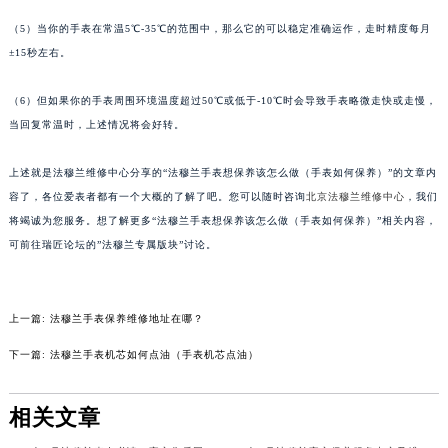
苏州市苏州工业园区星港街199号苏州中心办公楼C座22层08室（需提前预约）
（5）当你的手表在常温5℃-35℃的范围中，那么它的可以稳定准确运作，走时精度每月
武汉市江汉区解放大道686号世界贸易大厦38层09室（需提前预约）
±15秒左右。
南宁市青秀区金湖路59号地王大厦12楼1224室（需提前预约）
（6）但如果你的手表周围环境温度超过50℃或低于-10℃时会导致手表略微走快或走慢，
合肥市蜀山区潜山路111号万象城华润大厦B座12楼03室（需提前预约）
当回复常温时，上述情况将会好转。
泉州市丰泽区宝洲路729号浦西万达中心写字楼A座7楼709室（需提前预约）
青岛市南区山东路6号华润大厦B座22层04室（需提前预约）
上述就是法穆兰维修中心分享的“法穆兰手表想保养该怎么做（手表如何保养）”的文章内
烟台市芝罘区胜利路139号万达金融中心A座907室（需提前预约）
容了，各位爱表者都有一个大概的了解了吧。您可以随时咨询
北京法穆兰维修中心
，我们
长春市朝阳区西安大路727号中银大厦A座(旺进大厦)18层09室（需提前预约）
将竭诚为您服务。想了解更多“法穆兰手表想保养该怎么做（手表如何保养）”相关内容，
贵阳市南明区都司高架桥路33号亨特国际金融中心14楼14D（需提前预约）
可前往瑞匠论坛的”法穆兰专属版块”讨论。
昆明市盘龙区北京路928号同德昆明广场写字楼10层06室（需提前预约）
石家庄市长安区中山东路39号勒泰中心写字楼B座13层07室（需提前预约）
上一篇:
法穆兰手表保养维修地址在哪？
西安市碑林区南关正街88号华侨城长安国际中心E座6楼10室（需提前预约）
海口市龙华区金贸东路5号海口华润大厦B座17层1707室（需提前预约）
下一篇:
法穆兰手表机芯如何点油（手表机芯点油）
唐山市路南区新华东道100号万达广场写字楼A座10层1002室（需提前预约）
台州市椒江区东海大道1800号腾达中心东1幢20楼2002室（需提前预约）
相关文章
内蒙古自治区呼和浩特市玉泉区大学西街70号华润万象城写字楼（鄂尔多斯大厦）23层2326室（需提前预约）