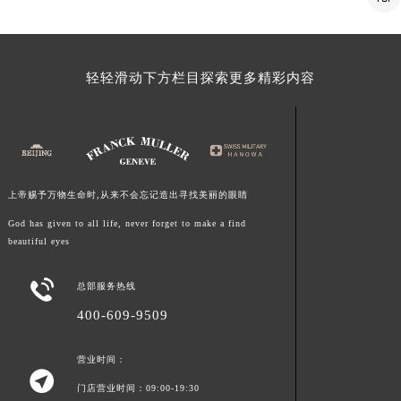
福建省莆田市城厢区霞林街道荔华东大道法穆兰售后服务中心（需提前预约）
福建省三明市三元区东乾二路法穆兰售后服务中心（需提前预约）
福建省漳州市龙文区步港路法穆兰售后服务中心（需提前预约）
轻轻滑动下方栏目探索更多精彩内容
江苏省常州市新北区龙锦路1590号现代传媒中心5号楼10层1008室法穆兰售后服务中心（需提前预约）
江苏省淮安市清江浦区淮海北路法穆兰售后服务中心（需提前预约）
江苏省连云港市海州区通灌北路法穆兰售后服务中心（需提前预约）
江苏省南京市秦淮区中山南路1号南京中心22层22-C1-C3室法穆兰售后服务中心（需提前预约）
江苏省宿迁市宿城区西湖路法穆兰售后服务中心（需提前预约）
上帝赐予万物生命时,从来不会忘记造出寻找美丽的眼睛
江苏省泰州市海陵区永定东路399号置地商务中心东塔（华润万象城）17层1706室法穆兰售后服务中心（需提前预约）
God has given to all life, never forget to make a find
beautiful eyes
江苏省徐州市鼓楼区淮海东路29号苏宁广场IFC国际金融中心35层3508室法穆兰售后服务中心（需提前预约）
江苏省盐城市盐都区世纪大道5号盐城金融城写字楼1号楼16层1604室法穆兰售后服务中心（需提前预约）

总部服务热线
江苏省扬州市邗江区国展路29号星耀天地写字楼1号楼18层1803室法穆兰售后服务中心（需提前预约）
400-609-9509
江苏省镇江市京口区中山东路法穆兰售后服务中心（需提前预约）
江西省抚州市临川区赣东大道法穆兰售后服务中心（需提前预约）
营业时间：
江西省赣州市章贡区文清路法穆兰售后服务中心（需提前预约）

门店营业时间：09:00-19:30
江西省吉安市吉州区井冈山大道法穆兰售后服务中心（需提前预约）