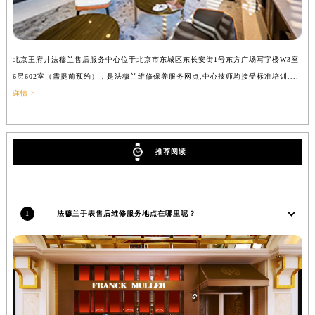
吉林省辽源市龙山区人民大街法穆兰售后服务中心（需提前预约）
吉林省梅河口市新华街道梅河大街法穆兰售后服务中心（需提前预约）
吉林省四平市铁东区紫气大路与南九经街交汇处法穆兰售后服务中心（需提前预约）
北京王府井法穆兰售后服务中心位于北京市东城区东长安街1号东方广场写字楼W3座
上
吉林省松原市宁江区五环大街法穆兰售后服务中心（需提前预约）
6层602室（需提前预约），是法穆兰维修保养服务网点,中心技师均接受标准培训....
（
吉林省通化市东昌区环通乡江南大街法穆兰售后服务中心（需提前预约）
详情 >
吉林省延边市延吉市解放路法穆兰售后服务中心（需提前预约）
辽宁省鞍山市铁东区站前街法穆兰售后服务中心（需提前预约）
辽宁省本溪市平山区胜利路法穆兰售后服务中心（需提前预约）
推荐阅读
辽宁省朝阳市双塔区新华路法穆兰售后服务中心（需提前预约）
辽宁省丹东市振兴区七经街法穆兰售后服务中心（需提前预约）
辽宁省抚顺市新抚区东一路法穆兰售后服务中心（需提前预约）
1
法穆兰手表售后维修服务地点在哪里呢？
辽宁省阜新市海州区解放大街法穆兰售后服务中心（需提前预约）
辽宁省葫芦岛市连山区中央路法穆兰售后服务中心（需提前预约）
辽宁省锦州市古塔区中央大街法穆兰售后服务中心（需提前预约）
辽宁省辽阳市白塔区新运大街法穆兰售后服务中心（需提前预约）
辽宁省盘锦市兴隆台区石油大街法穆兰售后服务中心（需提前预约）