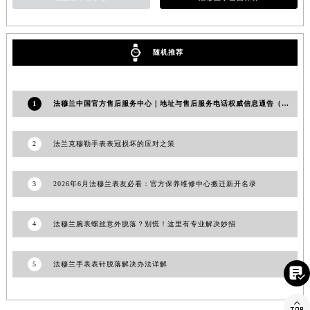
安徽省亳州市谯城区魏武大道法穆兰售后服务中心（需提前预约）
安徽省池州市贵池区长江路法穆兰售后服务中心（需提前预约）
安徽省滁州市琅琊区南谯北路法穆兰售后服务中心（需提前预约）
随机推荐
安徽省阜阳市颍州区颍州北路法穆兰售后服务中心（需提前预约）
安徽省淮北市相山区淮海路法穆兰售后服务中心（需提前预约）
1
法穆兰中国官方售后服务中心｜地址与售后服务电话权威信息通告（2026年7月最新）
安徽省淮南市田家庵区国庆中路法穆兰售后服务中心（需提前预约）
安徽省黄山市屯溪区黄山西路法穆兰售后服务中心（需提前预约）
2
法兰克穆勒手表表冠损坏的应对之策
安徽省六安市金安区解放中路法穆兰售后服务中心（需提前预约）
安徽省马鞍山市雨山区湖南西路法穆兰售后服务中心（需提前预约）
3
2026年6月法穆兰表友必看：官方保养维修中心搬迁新开名录
安徽省宿州市埇桥区人民中路法穆兰售后服务中心（需提前预约）
安徽省铜陵市铜官区石城大道法穆兰售后服务中心（需提前预约）
4
法穆兰腕表螺丝意外脱落？别慌！这里有专业解决妙招
安徽省芜湖市镜湖区中山路步行街法穆兰售后服务中心（需提前预约）
安徽省宣城市宣州区叠嶂西路法穆兰售后服务中心（需提前预约）
5
法穆兰手表表针脱落解决办法详解
福建省龙岩市新罗区九一南路法穆兰售后服务中心（需提前预约）

福建省南平市建阳区人民西路法穆兰售后服务中心（需提前预约）

福建省宁德市蕉城区天湖东路法穆兰售后服务中心（需提前预约）