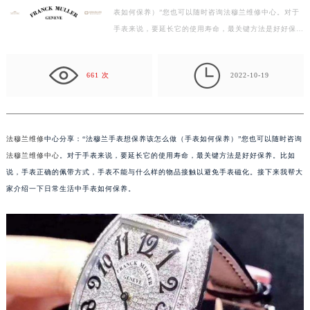
表如何保养）”您也可以随时咨询法穆兰维修中心。对于
徐州市鼓楼区淮海东路29号苏宁广场IFC国际金融中心写字楼35层3508室（需提前预约）
手表来说，要延长它的使用寿命，最关键方法是好好保
扬州市邗江区国展路29号星耀天地写字楼1号楼18层1803室（需提前预约）
养。比如说，手表正确的佩带方式，手表不能与什么样的
盐城市盐都区世纪大道5号盐城金融城写字楼1号楼16层1604室（需提前预约）
物…

泰州市海陵区永定东路399号置地商务中心东塔写字楼（华润万象城）17层1706室（需提前预约）
661 次
2022-10-19
宁波市江北区大闸南路500号来福士广场办公楼20层2009室（需提前预约）
杭州市上城区钱江路1366号华润大厦写字楼A座5层503-5室（需提前预约）
金华市金东区东市南街777号金华万达广场写字楼4号楼22层2209室（需提前预约）
法穆兰维修
中心分享：“法穆兰手表想保养该怎么做（手表如何保养）”您也可以随时咨询
绍兴市越城区胜利东路379号世茂天际中心写字楼8层805室（需提前预约）
法穆兰维修中心
。对于手表来说，要延长它的使用寿命，最关键方法是好好保养。比如
嘉兴市南湖区广益路705号嘉兴世界贸易中心写字楼A座13层1304室（需提前预约）
说，手表正确的佩带方式，手表不能与什么样的物品接触以避免手表磁化。接下来我帮大
南昌市红谷滩新区红谷中大道998号绿地双子塔（中央广场）A1座办公楼14层07室（需提前预约）
家介绍一下日常生活中手表如何保养。
济南市历下区经十路11111号华润中心写字楼（万象城）15层1508室（需提前预约）
广州市天河区天河路230号万菱汇国际中心写字楼A塔7层704室（需提前预约）
广州市越秀区环市东路371-375号世界贸易中心大厦南塔写字楼15层07室（需提前预约）
深圳市罗湖区深南东路5001号华润大厦写字楼17层1701室（需提前预约）
惠州市惠城区江北文昌一路7号华贸大厦写字楼1座30层05室（需提前预约）
厦门市思明区湖滨东路95号华润大厦写字楼B座11层1104室（需提前预约）