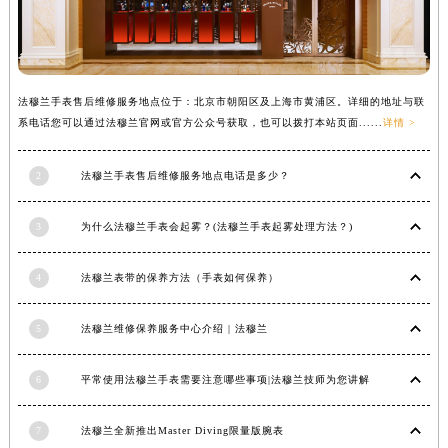
辽宁省铁岭市银州区南马路法穆兰售后服务中心（需提前预约）
辽宁省营口市站前区市府路与渤海大街交叉口法穆兰售后服务中心（需提前预约）
辽宁省沈阳市沈河区中街路137号亨得利名表维修授权店1楼法穆兰售后服务中心（需提前预约）
法穆兰手表售后维修服务地点位于：北京市朝阳区及上海市黄浦区。详细的地址与联
辽宁省沈阳市沈河区中街路83号亨得利名表维修授权店1楼法穆兰售后服务中心（需提前预约）
系电话您可以通过法穆兰官网或官方公众号获取，也可以拨打本站页面......
详情 >
北京市朝阳区建国门外大街甲6号华熙国际中心D座11层1102室法穆兰售后服务中心（北京总部）（需提前预约）
北京市东城区东长安街1号王府井东方广场W3座6层602室法穆兰售后服务中心（需提前预约）
2
法穆兰手表售后维修服务地点电话是多少？
河北省保定市竞秀区朝阳北大街北国先天下法穆兰售后服务中心（需提前预约）
内蒙古自治区阿拉善盟市左旗土尔扈特大街法穆兰售后服务中心（需提前预约）
3
为什么法穆兰手表会起雾？(法穆兰手表起雾处理方法？)
内蒙古自治区巴彦淖尔市临河区新华街法穆兰售后服务中心（需提前预约）
内蒙古自治区包头市青山区幸福路甲3号王府井百货名表维修法穆兰售后服务中心（需提前预约）
4
法穆兰表带的保养方法（手表如何保养）
内蒙古自治区赤峰市红山区哈达街法穆兰售后服务中心（需提前预约）
内蒙古自治区鄂尔多斯市东胜区伊金霍洛街法穆兰售后服务中心（需提前预约）
5
法穆兰维修保养服务中心介绍 | 法穆兰
内蒙古自治区呼伦贝尔市海拉尔区中央街法穆兰售后服务中心（需提前预约）
6
平常使用法穆兰手表需要注意哪些事项|法穆兰技师为您讲解
内蒙古自治区通辽市科尔沁区明仁大街法穆兰售后服务中心（需提前预约）
内蒙古自治区乌海市海勃湾区人民南路法穆兰售后服务中心（需提前预约）
7
法穆兰全新推出Master Diving限量版腕表
内蒙古自治区乌兰察布市集宁区恩和大街法穆兰售后服务中心（需提前预约）