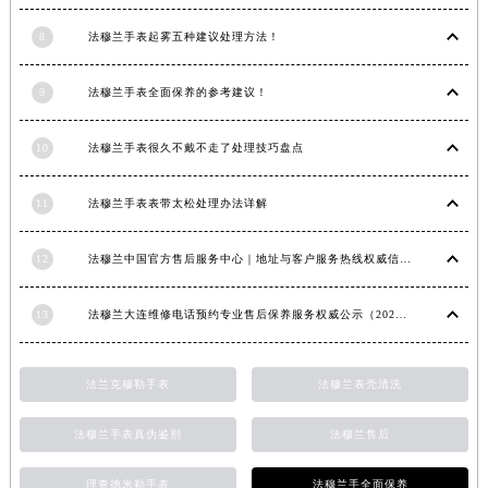
内蒙古自治区锡林郭勒盟市锡林浩特市光明街与额尔敦路交叉口法穆兰售后服务中心（需提前预约）
8
法穆兰手表起雾五种建议处理方法！
内蒙古自治区兴安盟市乌兰浩特市兴安大街法穆兰售后服务中心（需提前预约）
山西省大同市平城区迎宾街法穆兰售后服务中心（需提前预约）
9
法穆兰手表全面保养的参考建议！
山西省晋城市城区黄华街法穆兰售后服务中心（需提前预约）
山西省晋中市榆次区顺城街法穆兰售后服务中心（需提前预约）
10
法穆兰手表很久不戴不走了处理技巧盘点
山西省临汾市尧都区解放路法穆兰售后服务中心（需提前预约）
11
法穆兰手表表带太松处理办法详解
山西省吕梁市离石区永宁中路与建设街交叉口法穆兰售后服务中心（需提前预约）
山西省朔州市朔城区怡西路与鄯阳西街交汇处法穆兰售后服务中心（需提前预约）
12
法穆兰中国官方售后服务中心｜地址与客户服务热线权威信息通知（2026年7月最新）
山西省忻州市忻府区和平东街与七一南路交叉口法穆兰售后服务中心（需提前预约）
山西省阳泉市郊区平阳东街与新城大道交叉口法穆兰售后服务中心（需提前预约）
13
法穆兰大连维修电话预约专业售后保养服务权威公示（2026年7月最新）
山西省运城市盐湖区河东街法穆兰售后服务中心（需提前预约）
山西省长治市潞州区英雄中路法穆兰售后服务中心（需提前预约）
法兰克穆勒手表
法穆兰表壳清洗
山西省太原市迎泽区迎泽街道解放路15号亨得利名表维修授权店3楼法穆兰售后服务中心（需提前预约）
天津市和平区赤峰道136号天津国际金融中心26层2603室法穆兰售后服务中心（需提前预约）
法穆兰手表真伪鉴别
法穆兰售后
安徽省安庆市迎江区人民路法穆兰售后服务中心（需提前预约）
安徽省蚌埠市蚌山区淮河路法穆兰售后服务中心（需提前预约）
理查德米勒手表
法穆兰手全面保养