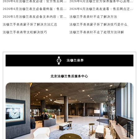
2026年6月法穆兰表友必读：官方售后网点搬迁及新开汇总
2026年6月法穆兰官方保养服务中心及维修点迁移新设补充公告原文发布
甘肃省兰州市七里河区西津西路16号兰州中心写字楼21层2102室（需提前预约）
2026年6月法穆兰表主必备最终版：售后网点迁移与新开业
2026年6月法穆兰表友速看：售后网点迁移及新开全览
重庆市解放碑渝中区民权路28号英利国际金融中心写字楼20层01室（需提前预约）
2026年5月法穆兰表友必备文本内容：官方保养维修中心搬迁及新开列表
法穆兰手表表针不走了解决方法
黑龙江省大庆市萨尔图区会战大街法穆兰售后服务中心（需提前预约）
法穆兰手表表蒙子坏了解决方法汇总
法穆兰手表表蒙子坏了解决技巧是什么
黑龙江省鹤岗市向阳区红军路法穆兰售后服务中心（需提前预约）
法穆兰手表表带太松解决技巧
法穆兰手表表针不走了处理方法详解
黑龙江省黑河市爱辉区中央街法穆兰售后服务中心（需提前预约）
黑龙江省鸡西市鸡冠区红军路法穆兰售后服务中心（需提前预约）
黑龙江省佳木斯市向阳区长安路法穆兰售后服务中心（需提前预约）
法穆兰保养
黑龙江省牡丹江市东安区太平路法穆兰售后服务中心（需提前预约）
黑龙江省七台河市桃山区大同街法穆兰售后服务中心（需提前预约）
北京法穆兰售后服务中心
黑龙江省齐齐哈尔市龙沙区龙华路法穆兰售后服务中心（需提前预约）
黑龙江省双鸭山市尖山区新兴大街法穆兰售后服务中心（需提前预约）
黑龙江省绥化市北林区新华街与康庄路交叉口法穆兰售后服务中心（需提前预约）
黑龙江省伊春市伊美区通河路法穆兰售后服务中心（需提前预约）
吉林省白城市洮北区明仁南街法穆兰售后服务中心（需提前预约）
吉林省白山市浑江区浑江大街法穆兰售后服务中心（需提前预约）
吉林省吉林市船营区河南街法穆兰售后服务中心（需提前预约）