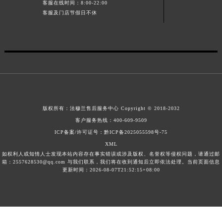
客服在线时间：8:00-22:00
江西省景德镇市珠山区珠山中路法穆兰售后服务中心（需提前预约）
客服及门店节假日不休
江西省九江市浔阳区浔阳路法穆兰售后服务中心（需提前预约）
江西省南昌市红谷滩新区红谷中大道998号绿地双子塔（中央广场）A1座办公楼14层1407室法穆兰售后服务中心（需提前预约）
江西省萍乡市安源区萍安北大道与康庄路交叉口法穆兰售后服务中心（需提前预约）
江西省上饶市信州区滨江西路法穆兰售后服务中心（需提前预约）
江西省新余市渝水区北湖西路法穆兰售后服务中心（需提前预约）
江西省宜春市袁州区中山中路法穆兰售后服务中心（需提前预约）
江西省鹰潭市月湖区胜利东路法穆兰售后服务中心（需提前预约）
版权所有：
法穆兰售后服务中心
Copyright © 2018-2032
客户服务热线：
400-609-9509
山东省德州市德城区东风中路法穆兰售后服务中心（需提前预约）
ICP备案/许可证号：黔ICP备2025055598号-75
山东省东营市东营区济南路法穆兰售后服务中心（需提前预约）
XML
山东省济南市历下区经十路11111号华润中心写字楼（万象城）15层1508室法穆兰售后服务中心（需提前预约）
如权利人或知情人士发现本站内容存在事实错误或涉及版权、名誉权等侵权问题，请通过邮
箱：2557628530@qq.com 与我们联系，我们将在收到通知后立即依法处理。当前页面信息
山东省济宁市任城区太白楼路法穆兰售后服务中心（需提前预约）
更新时间：2026-08-07T21:52:15+08:00
山东省莱芜市文化南路8号银座商城名表维修一楼名表维修法穆兰售后服务中心（需提前预约）
山东省临沂市兰山区解放路法穆兰售后服务中心（需提前预约）
山东省日照市东港区烟台路法穆兰售后服务中心（需提前预约）
山东省泰安市泰山区财源街道泰山大街法穆兰售后服务中心（需提前预约）