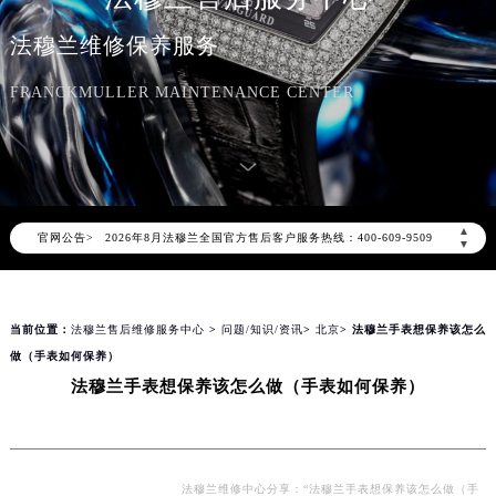
法穆兰维修保养服务
FRANCKMULLER MAINTENANCE CENTER
2026年8月法穆兰中国区售后服务网络优化升级公告
2026年8月法穆兰全国官方售后客户服务热线：400-609-9509
▲
官网公告>
法穆兰官方全国统一服务热线400-609-9509，服务覆盖中国大陆、香港、澳门、台湾全部区域（非大陆需加拨“+86”）
▼
2026年8月法穆兰售后服务中心最新网点地址：
北京市朝阳区建国门外大街甲6号华熙国际中心写字楼D座11层1102室（北京总部）（需提前预约）
当前位置：
法穆兰售后维修服务中心
>
问题/知识/资讯
>
北京
> 法穆兰手表想保养该怎么
北京市东城区东长安街1号东方广场写字楼W3座6层602室（需提前预约）
做（手表如何保养）
天津市和平区赤峰道136号天津国际金融中心写字楼26层2603室（需提前预约）
法穆兰手表想保养该怎么做（手表如何保养）
上海市徐汇区虹桥路3号港汇中心写字楼2座37层3705室（需提前预约）
上海市黄浦区南京东路299号宏伊国际广场写字楼8层806室（需提前预约）
南京市秦淮区中山南路1号（新街口）南京中心写字楼22层C1-1室（需提前预约）
常州市新北区龙锦路1590号现代传媒中心写字楼5号楼10层1008室（需提前预约）
法穆兰维修中心分享：“法穆兰手表想保养该怎么做（手