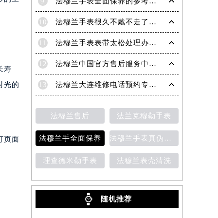
9
法穆兰手表全面保养的参考建议！
10
法穆兰手表很久不戴不走了处理技巧盘点
11
法穆兰手表表带太松处理办法详解
12
法穆兰中国官方售后服务中心｜地址与客户服务热线权威信息通知（2026年7月最新）
长寿
时光的
13
法穆兰大连维修电话预约专业售后保养服务权威公示（2026年7月最新）
法穆兰售后
法兰克穆勒手表
法穆兰手全面保养
法穆兰手表真伪鉴别
打页面
理查德米勒手表
法穆兰表壳清洗
随机推荐