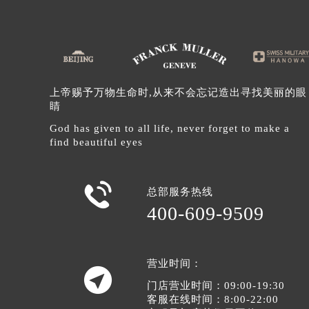
辽宁省沈阳市沈河区中街路137号亨
辽宁省沈阳市沈河区中街路83号亨
北京市朝阳区建国门外大街甲6号华熙
北京市东城区东长安街1号王府井东方
河北省保定市竞秀区朝阳北大街北国
上帝赐予万物生命时,从来不会忘记造出寻找美丽的眼
内蒙古自治区阿拉善盟市左旗土尔扈
睛
内蒙古自治区巴彦淖尔市临河区新华
God has given to all life, never forget to make a
内蒙古自治区包头市青山区幸福路甲
find beautiful eyes
内蒙古自治区赤峰市红山区哈达街法
内蒙古自治区鄂尔多斯市东胜区伊金

总部服务热线
内蒙古自治区呼伦贝尔市海拉尔区中
400-609-9509
内蒙古自治区通辽市科尔沁区明仁大
内蒙古自治区乌海市海勃湾区人民南
内蒙古自治区乌兰察布市集宁区恩和
营业时间：

内蒙古自治区锡林郭勒盟市锡林浩特
门店营业时间：09:00-19:30
内蒙古自治区兴安盟市乌兰浩特市兴
客服在线时间：8:00-22:00