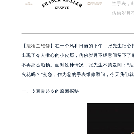
盐城市盐都区世纪大道5号盐城金融城写
兰手表，
泰州市海陵区永定东路399号置地商
仿佛岁月
宁波市江北区大闸南路500号来福士广
抬…
杭州市上城区钱江路1366号华润大厦
金华市金东区东市南街777号金华万达
绍兴市越城区胜利东路379号世茂天
【
法穆兰维修
】在一个风和日丽的下午，张先生细心
嘉兴市南湖区广益路705号嘉兴世界贸
出现了令人揪心的小皮屑，仿佛岁月不经意间留下了
南昌市红谷滩新区红谷中大道998号
不再那么顺畅。面对这种情况，张先生不禁发问：“
济南市历下区经十路11111号华润中
火花吗？”别急，作为您的手表维修顾问，今天我们
广州市天河区天河路230号万菱汇国
广州市越秀区环市东路371-375号
一、皮表带起皮的原因探秘
深圳市罗湖区深南东路5001号华润大
惠州市惠城区江北文昌一路7号华贸大
厦门市思明区湖滨东路95号华润大厦写
福州市鼓楼区五四路128-1号恒力城
成都市锦江区人民东路6号SAC东原中