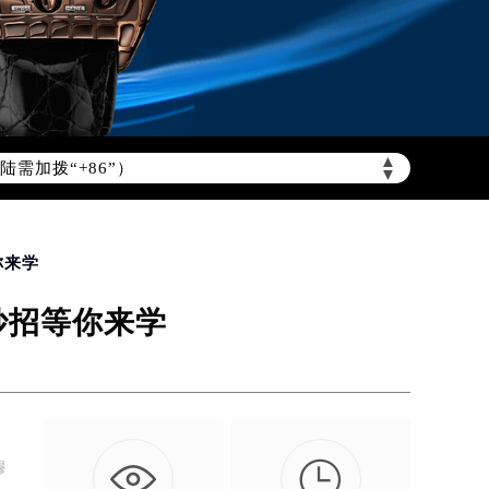
需加拨“+86”）
▲
▼
你来学
妙招等你来学

穆