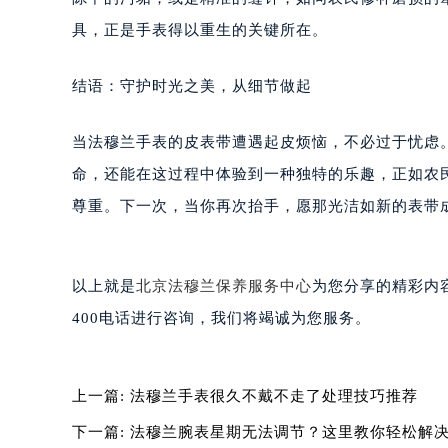
黑龙江省大庆市萨尔图区会战大街法
具，正是手表得以重生的关键所在。
黑龙江省鹤岗市向阳区红军路法穆兰
黑龙江省黑河市爱辉区中央街法穆兰
结语：守护时光之美，从细节做起
黑龙江省鸡西市鸡冠区红军路法穆兰
黑龙江省佳木斯市向阳区长安路法穆
当法穆兰手表的皮表带遭遇起皮烦恼，不必过于忧虑
黑龙江省牡丹江市东安区太平路法穆
黑龙江省七台河市桃山区大同街法穆
命，还能在这过程中体验到一种独特的乐趣，正如农
黑龙江省齐齐哈尔市龙沙区龙华路法
尊重。下一次，当你再次抬手，愿那光洁如新的表带
黑龙江省双鸭山市尖山区新兴大街法
黑龙江省绥化市北林区新华街与康庄
黑龙江省伊春市伊美区通河路法穆兰
以上就是
北京法穆兰保养服务中心
为您分享的精彩内
吉林省白城市洮北区明仁南街法穆兰
400电话进行咨询，我们将竭诚为您服务。
吉林省白山市浑江区浑江大街法穆兰
吉林省吉林市船营区河南街法穆兰售
上一篇:
法穆兰手表很久不戴不走了处理技巧推荐
吉林省辽源市龙山区人民大街法穆兰
吉林省梅河口市新华街道梅河大街法
下一篇:
法穆兰腕表星期无法调节？这里教你轻松解