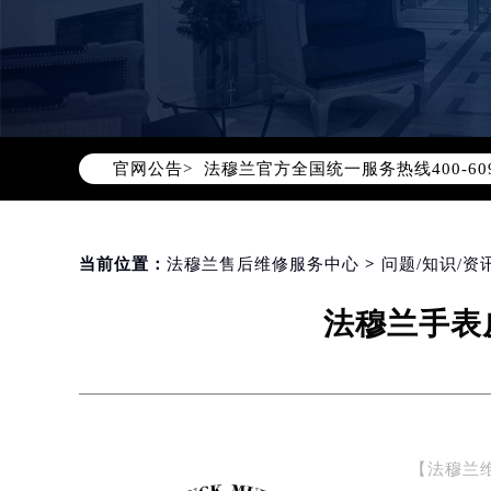
2026年8月法穆兰中国区售后服务
2026年8月法穆兰全国官方售后客户服务热
法穆兰官方全国统一服务热线400-6
官网公告>
2026年8月法穆兰售后服务中心最新
北京市朝阳区建国门外大街甲6号华熙
北京市东城区东长安街1号东方广场写
当前位置：
法穆兰售后维修服务中心
>
问题/知识/资
天津市和平区赤峰道136号天津国际金
上海市徐汇区虹桥路3号港汇中心写字楼
法穆兰手表
上海市黄浦区南京东路299号宏伊国
南京市秦淮区中山南路1号（新街口）
常州市新北区龙锦路1590号现代传媒
徐州市鼓楼区淮海东路29号苏宁广场I
扬州市邗江区国展路29号星耀天地写字
【法穆兰