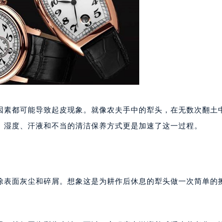
代广场写字楼9层902室（需提前预约）
号世茂环球金融中心写字楼（芙蓉广场）10层13室（需提前预约
楼29层2905室（需提前预约）
表服务中心（品牌授权店）3层整层（需提前预约）
表服务中心（品牌授权店）1层整层（需提前预约）
表服务中心（品牌授权店）1层整层（需提前预约）
（CCMALL）C座17层17-B（需提前预约）
10层1015室（需提前预约）
境因素都可能导致起皮现象。就像农夫手中的犁头，在无数次翻土
心T2座写字楼29层03室（需提前预约）
。湿度、汗液和不当的清洁保养方式更是加速了这一过程。
厦7层G室（需提前预约）
心C座12层1205室（需提前预约）
中心T1写字楼9层907室（需提前预约）
写字楼1座11层1104室（需提前预约）
除表面灰尘和碎屑。想象这是为耕作后休息的犁头做一次简单的
楼16层1603室（需提前预约）
中心办公楼C座22层08室（需提前预约）
大厦38层09室（需提前预约）