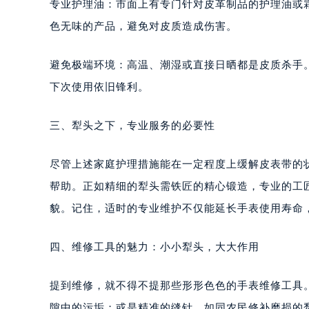
南宁市青秀区金湖路59号地王大厦12
专业护理油：市面上有专门针对皮革制品的护理油或
合肥市蜀山区潜山路111号万象城华润
色无味的产品，避免对皮质造成伤害。
泉州市丰泽区宝洲路729号浦西万达中
青岛市南区山东路6号华润大厦B座2
避免极端环境：高温、潮湿或直接日晒都是皮质杀手
烟台市芝罘区胜利路139号万达金融中
下次使用依旧锋利。
长春市朝阳区西安大路727号中银大厦
贵阳市南明区都司高架桥路33号亨特
三、犁头之下，专业服务的必要性
昆明市盘龙区北京路928号同德昆明
石家庄市长安区中山东路39号勒泰中
尽管上述家庭护理措施能在一定程度上缓解皮表带的
西安市碑林区南关正街88号华侨城长
帮助。正如精细的犁头需铁匠的精心锻造，专业的工
海口市龙华区金贸东路5号海口华润大厦
貌。记住，适时的专业维护不仅能延长手表使用寿命
唐山市路南区新华东道100号万达广场
台州市椒江区东海大道1800号腾达中
四、维修工具的魅力：小小犁头，大大作用
内蒙古自治区呼和浩特市玉泉区大学西
甘肃省兰州市七里河区西津西路16号兰
提到维修，就不得不提那些形形色色的手表维修工具
重庆市解放碑渝中区民权路28号英利
隙中的污垢；或是精准的缝针，如同农民修补磨损的