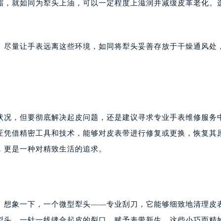
楼1224室（需提前预约）
霜，就如同为犁头上油，可以一定程度上滋润并减缓皮革老化。
大厦B座12楼03室（需提前预约）
心写字楼A座7楼709室（需提前预约）
2层04室（需提前预约）
。尽量让手表远离这些环境，如同将犁头妥善存放于干燥通风处
心A座907室（需提前预约）
A座(旺进大厦)18层09室（需提前预约）
国际金融中心14楼14D（需提前预约）
广场写字楼10层06室（需提前预约）
心写字楼B座13层07室（需提前预约）
状况，但要彻底解决起皮问题，还是建议寻求专业手表维修服务
安国际中心E座6楼10室（需提前预约）
匠凭借精密工具和技术，能够对皮表带进行修复或更换，恢复其
B座17层1707室（需提前预约）
，更是一种对精致生活的追求。
写字楼A座10层1002室（需提前预约）
心东1幢20楼2002室（需提前预约）
街70号华润万象城写字楼（鄂尔多斯大厦）23层2326室（需
州中心写字楼21层2102室（需提前预约）
。想象一下，一个微型犁头——专业刮刀，它能够细致地清理皮
国际金融中心写字楼20层01室（需提前预约）
犁头，一针一线缝合起皮的裂口，赋予表带新生。这些小巧而精