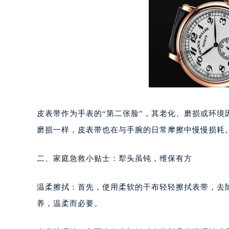
重庆市江北区观音桥步行街2号融恒时
长沙市芙蓉区定王台街道建湘路393
郑州市二七区铭功路10号华润大厦写字
太原市迎泽区解放路15号亨得利名
沈阳市沈河区中街路137号亨得利名
沈阳市沈河区中街路83号亨得利名
乌鲁木齐市天山区红山路26号时代广场
温州市鹿城区锦绣路1067号置信广场
皮表带作为手表的“第二张脸”，其老化、磨损或环
哈尔滨市道里区友谊西路600号富力中
磨损一样，皮表带也在与手腕的日常摩擦中慢慢损耗
大连市中山区人民路15号国际金融大
佛山市禅城区季华五路57号万科金融中
二、家庭急救小贴士：犁头虽钝，维保有方
东莞市东城街道鸿福东路1号民盈国贸
无锡市梁溪区人民中路139号恒隆广场
温柔擦拭：首先，使用柔软的干布轻轻擦拭表带，去
南通市崇川区工农路57号圆融广场写字
苏州市苏州工业园区星港街199号苏州
养，温柔而必要。
武汉市江汉区解放大道686号世界贸易