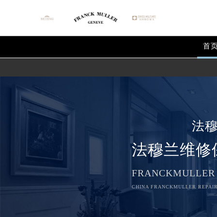
首
法
法穆兰维修
FRANCKMULLER
CHINA FRANCKMULLER REPAIR