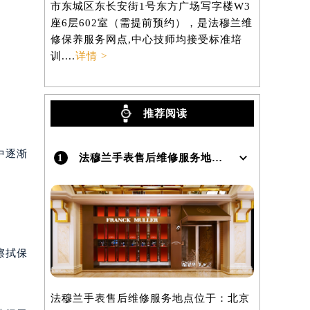
市东城区东长安街1号东方广场写字楼W3
区虹桥路3
）
座6层602室（需提前预约），是法穆兰维
3705室
修保养服务网点,中心技师均接受标准培
养服务网点,
训....
详情 >
详情 >
推荐阅读
中逐渐
1
法穆兰手表售后维修服务地点在哪里呢？
擦拭保
法穆兰手表售后维修服务地点位于：北京