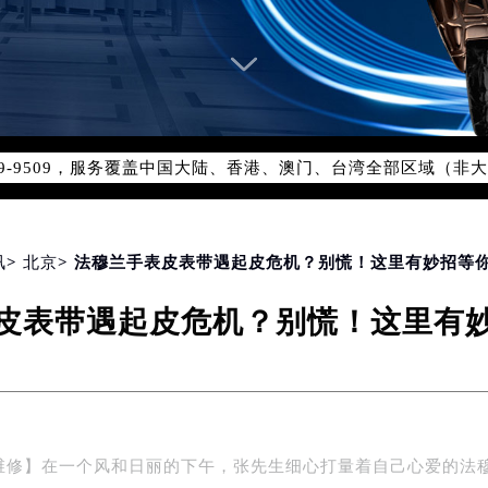
网络优化升级公告
线：400-609-9509
09-9509，服务覆盖中国大陆、香港、澳门、台湾全部区域（非大陆
网点地址：
国际中心写字楼D座11层1102室（北京总部）（需提前预约）
字楼W3座6层602室（需提前预约）
讯
>
北京
> 法穆兰手表皮表带遇起皮危机？别慌！这里有妙招等
融中心写字楼26层2603室（需提前预约）
2座37层3705室（需提前预约）
皮表带遇起皮危机？别慌！这里有
际广场写字楼8层806室（需提前预约）
南京中心写字楼22层C1-1室（需提前预约）
中心写字楼5号楼10层1008室（需提前预约）
FC国际金融中心写字楼35层3508室（需提前预约）
楼1号楼18层1803室（需提前预约）
维修】在一个风和日丽的下午，张先生细心打量着自己心爱的法