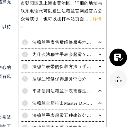
选择无
市朝阳区及上海市黄浦区。详细的地址与
联系电话您可以通过法穆兰官网或官方公
众号获取，也可以拨打本站页面......
详情
，以待
>
2
法穆兰手表售后维修服务地点电话是多少？
3
为什么法穆兰手表会起雾？(法穆兰手表起雾处理方法？)

4
法穆兰表带的保养方法（手表如何保养）
中心的
原有风

5
法穆兰维修保养服务中心介绍 | 法穆兰
6
平常使用法穆兰手表需要注意哪些事项|法穆兰技师为您讲解
7
法穆兰全新推出Master Diving限量版腕表
提前预约）
8
法穆兰手表起雾五种建议处理方法！
表带缝
妙的工