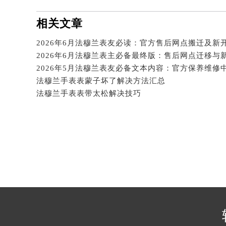
吉林省四平市铁东区紫气大路与南九
吉林省松原市宁江区五环大街法穆兰
相关文章
吉林省通化市东昌区环通乡江南大街
2026年6月法穆兰表友必读：官方售后网点搬迁及新
吉林省延边市延吉市解放路法穆兰售
2026年6月法穆兰表主必备最终版：售后网点迁移与
辽宁省鞍山市铁东区站前街法穆兰售
辽宁省本溪市平山区胜利路法穆兰售
法穆兰手表表蒙子坏了解决方法汇总
辽宁省朝阳市双塔区新华路法穆兰售
法穆兰手表表带太松解决技巧
辽宁省丹东市振兴区七经街法穆兰售
辽宁省抚顺市新抚区东一路法穆兰售
辽宁省阜新市海州区解放大街法穆兰
辽宁省葫芦岛市连山区中央路法穆兰
辽宁省锦州市古塔区中央大街法穆兰
辽宁省辽阳市白塔区新运大街法穆兰
辽宁省盘锦市兴隆台区石油大街法穆
辽宁省铁岭市银州区南马路法穆兰售
辽宁省营口市站前区市府路与渤海大