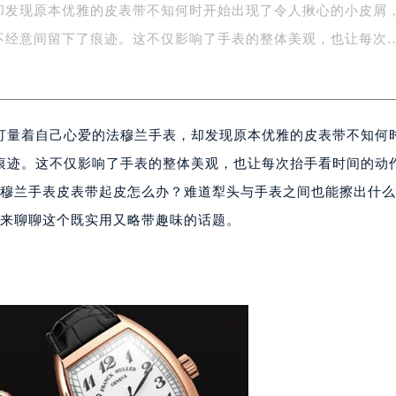
字楼1号楼16层1604室（需提前预约）
却发现原本优雅的皮表带不知何时开始出现了令人揪心的小皮屑
务中心东塔写字楼（华润万象城）17层1706室（需提前预约）
不经意间留下了痕迹。这不仅影响了手表的整体美观，也让每次
场办公楼20层2009室（需提前预约）
写字楼A座5层503-5室（需提前预约）
广场写字楼4号楼22层2209室（需提前预约）
际中心写字楼8层805室（需提前预约）
打量着自己心爱的法穆兰手表，却发现原本优雅的皮表带不知何
易中心写字楼A座13层1304室（需提前预约）
痕迹。这不仅影响了手表的整体美观，也让每次抬手看时间的动
绿地双子塔（中央广场）A1座办公楼14层07室（需提前预约）
法穆兰手表皮表带起皮怎么办？难道犁头与手表之间也能擦出什
心写字楼（万象城）15层1508室（需提前预约）
就来聊聊这个既实用又略带趣味的话题。
际中心写字楼A塔7层704室（需提前预约）
世界贸易中心大厦南塔写字楼15层07室（需提前预约）
厦写字楼17层1701室（需提前预约）
厦写字楼1座30层05室（需提前预约）
字楼B座11层1104室（需提前预约）
写字楼15层03室（需提前预约）
心写字楼24层2406B室（需提前预约）