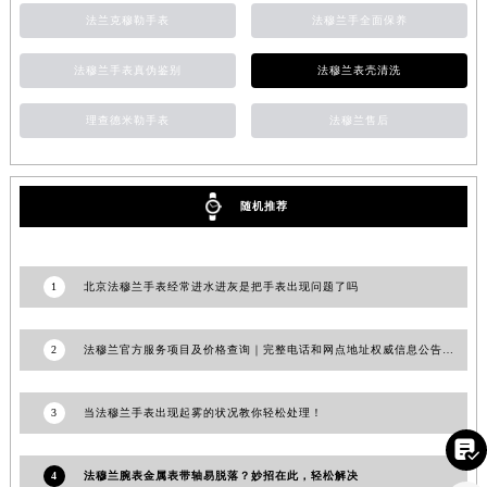
法兰克穆勒手表
法穆兰手全面保养
福建省三明市三元区东乾二路法穆兰售后服务中心（需提前预约）
福建省漳州市龙文区步港路法穆兰售后服务中心（需提前预约）
法穆兰手表真伪鉴别
法穆兰表壳清洗
江苏省常州市新北区龙锦路1590号现代传媒中心5号楼10层1008室法穆兰售后服务中心（需提前预约）
江苏省淮安市清江浦区淮海北路法穆兰售后服务中心（需提前预约）
理查德米勒手表
法穆兰售后
江苏省连云港市海州区通灌北路法穆兰售后服务中心（需提前预约）
江苏省南京市秦淮区中山南路1号南京中心22层22-C1-C3室法穆兰售后服务中心（需提前预约）
江苏省宿迁市宿城区西湖路法穆兰售后服务中心（需提前预约）
随机推荐
江苏省泰州市海陵区永定东路399号置地商务中心东塔（华润万象城）17层1706室法穆兰售后服务中心（需提前预约）
江苏省徐州市鼓楼区淮海东路29号苏宁广场IFC国际金融中心35层3508室法穆兰售后服务中心（需提前预约）
1
北京法穆兰手表经常进水进灰是把手表出现问题了吗
江苏省盐城市盐都区世纪大道5号盐城金融城写字楼1号楼16层1604室法穆兰售后服务中心（需提前预约）
江苏省扬州市邗江区国展路29号星耀天地写字楼1号楼18层1803室法穆兰售后服务中心（需提前预约）
2
法穆兰官方服务项目及价格查询｜完整电话和网点地址权威信息公告（2026年6月最新）
江苏省镇江市京口区中山东路法穆兰售后服务中心（需提前预约）
江西省抚州市临川区赣东大道法穆兰售后服务中心（需提前预约）
3
当法穆兰手表出现起雾的状况教你轻松处理！
江西省赣州市章贡区文清路法穆兰售后服务中心（需提前预约）

江西省吉安市吉州区井冈山大道法穆兰售后服务中心（需提前预约）
4
法穆兰腕表金属表带轴易脱落？妙招在此，轻松解决
江西省景德镇市珠山区珠山中路法穆兰售后服务中心（需提前预约）