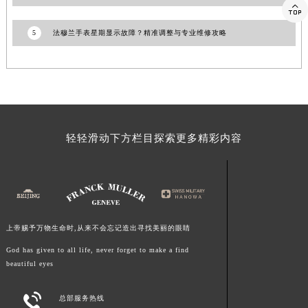

江西省九江市浔阳区浔阳路法穆兰售后服务中心（需提前预约）
江西省南昌市红谷滩新区红谷中大道998号绿地双子塔（中央广场）A1座办公楼14层1407室法穆兰售后服务中心（需提前预约）
5
法穆兰手表星期显示故障？精准调整与专业维修攻略
江西省萍乡市安源区萍安北大道与康庄路交叉口法穆兰售后服务中心（需提前预约）
江西省上饶市信州区滨江西路法穆兰售后服务中心（需提前预约）
江西省新余市渝水区北湖西路法穆兰售后服务中心（需提前预约）
江西省宜春市袁州区中山中路法穆兰售后服务中心（需提前预约）
江西省鹰潭市月湖区胜利东路法穆兰售后服务中心（需提前预约）
轻轻滑动下方栏目探索更多精彩内容
山东省德州市德城区东风中路法穆兰售后服务中心（需提前预约）
山东省东营市东营区济南路法穆兰售后服务中心（需提前预约）
山东省济南市历下区经十路11111号华润中心写字楼（万象城）15层1508室法穆兰售后服务中心（需提前预约）
山东省济宁市任城区太白楼路法穆兰售后服务中心（需提前预约）
山东省莱芜市文化南路8号银座商城名表维修一楼名表维修法穆兰售后服务中心（需提前预约）
上帝赐予万物生命时,从来不会忘记造出寻找美丽的眼睛
山东省临沂市兰山区解放路法穆兰售后服务中心（需提前预约）
God has given to all life, never forget to make a find
山东省日照市东港区烟台路法穆兰售后服务中心（需提前预约）
beautiful eyes
山东省泰安市泰山区财源街道泰山大街法穆兰售后服务中心（需提前预约）

总部服务热线
山东省威海市环翠区新威海路89号振华商厦一楼名表维修法穆兰售后服务中心（需提前预约）