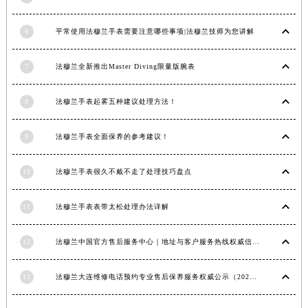
安徽省池州市贵池区长江路法穆兰售后服务中心（需提前预约）
6
平常使用法穆兰手表需要注意哪些事项|法穆兰技师为您讲解
安徽省滁州市琅琊区南谯北路法穆兰售后服务中心（需提前预约）
安徽省阜阳市颍州区颍州北路法穆兰售后服务中心（需提前预约）
7
法穆兰全新推出Master Diving限量版腕表
安徽省淮北市相山区淮海路法穆兰售后服务中心（需提前预约）
安徽省淮南市田家庵区国庆中路法穆兰售后服务中心（需提前预约）
8
法穆兰手表起雾五种建议处理方法！
安徽省黄山市屯溪区黄山西路法穆兰售后服务中心（需提前预约）
安徽省六安市金安区解放中路法穆兰售后服务中心（需提前预约）
9
法穆兰手表全面保养的参考建议！
安徽省马鞍山市雨山区湖南西路法穆兰售后服务中心（需提前预约）
安徽省宿州市埇桥区人民中路法穆兰售后服务中心（需提前预约）
10
法穆兰手表很久不戴不走了处理技巧盘点
安徽省铜陵市铜官区石城大道法穆兰售后服务中心（需提前预约）
安徽省芜湖市镜湖区中山路步行街法穆兰售后服务中心（需提前预约）
11
法穆兰手表表带太松处理办法详解
安徽省宣城市宣州区叠嶂西路法穆兰售后服务中心（需提前预约）
12
法穆兰中国官方售后服务中心｜地址与客户服务热线权威信息通知（2026年7月最新）
福建省龙岩市新罗区九一南路法穆兰售后服务中心（需提前预约）
福建省南平市建阳区人民西路法穆兰售后服务中心（需提前预约）
13
法穆兰大连维修电话预约专业售后保养服务权威公示（2026年7月最新）
福建省宁德市蕉城区天湖东路法穆兰售后服务中心（需提前预约）
福建省莆田市城厢区霞林街道荔华东大道法穆兰售后服务中心（需提前预约）