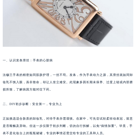
成都市锦江区人民东路6号SAC东原中心写字楼24层2406B室（需提前预约）
重庆市江北区观音桥步行街2号融恒时代广场写字楼9层902室（需提前预约）
长沙市芙蓉区定王台街道建湘路393号世茂环球金融中心写字楼（芙蓉广场）10层13室（需提前预约）
郑州市二七区铭功路10号华润大厦写字楼29层2905室（需提前预约）
太原市迎泽区解放路15号亨得利名表服务中心（品牌授权店）3层整层（需提前预约）
沈阳市沈河区中街路137号亨得利名表服务中心（品牌授权店）1层整层（需提前预约）
沈阳市沈河区中街路83号亨得利名表服务中心（品牌授权店）1层整层（需提前预约）
一、认识发条滑丝：手表的心脏病
乌鲁木齐市天山区红山路26号时代广场（CCMALL）C座17层17-B（需提前预约）
温州市鹿城区锦绣路1067号置信广场10层1015室（需提前预约）
法穆兰手表的精密如同肌肤护理，一丝不苟。发条，作为手表动力之源，其滑丝就如同卸
妆乳不慎入眼，虽非致命，却让人坐立难安。此现象多因长期未保养、过度上链或内部磨
哈尔滨市道里区友谊西路600号富力中心T2座写字楼29层03室（需提前预约）
损所致，了解病因方能对症下药。
大连市中山区人民路15号国际金融大厦7层G室（需提前预约）
佛山市禅城区季华五路57号万科金融中心C座12层1205室（需提前预约）
二、DIY初步诊断：安全第一，专业为上
东莞市东城街道鸿福东路1号民盈国贸中心T1写字楼9层907室（需提前预约）
无锡市梁溪区人民中路139号恒隆广场写字楼1座11层1104室（需提前预约）
正如挑选适合肤质的卸妆乳，对待手表亦需谨慎。在家中，可先尝试轻柔转动表冠，留意
南通市崇川区工农路57号圆融广场写字楼16层1603室（需提前预约）
是否顺畅及异响。但这一步仅限于初步判断，切勿自行拆解，以免“病情加重”。毕竟，手
表不是化妆台上的瓶瓶罐罐，专业的事情还需交给专业的工具和人员。
苏州市苏州工业园区星港街199号苏州中心办公楼C座22层08室（需提前预约）