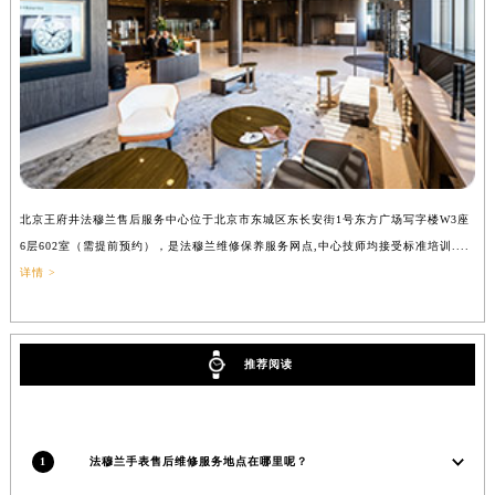
辽宁省营口市站前区市府路与渤海大街交叉口法穆兰售后服务中心（需提前预约）
辽宁省沈阳市沈河区中街路137号亨得利名表维修授权店1楼法穆兰售后服务中心（需提前预约）
辽宁省沈阳市沈河区中街路83号亨得利名表维修授权店1楼法穆兰售后服务中心（需提前预约）
北京市朝阳区建国门外大街甲6号华熙国际中心D座11层1102室法穆兰售后服务中心（北京总部）（需提前预约）
北京市东城区东长安街1号王府井东方广场W3座6层602室法穆兰售后服务中心（需提前预约）
河北省保定市竞秀区朝阳北大街北国先天下法穆兰售后服务中心（需提前预约）
内蒙古自治区阿拉善盟市左旗土尔扈特大街法穆兰售后服务中心（需提前预约）
北京王府井法穆兰售后服务中心位于北京市东城区东长安街1号东方广场写字楼W3座
上
内蒙古自治区巴彦淖尔市临河区新华街法穆兰售后服务中心（需提前预约）
6层602室（需提前预约），是法穆兰维修保养服务网点,中心技师均接受标准培训....
（
内蒙古自治区包头市青山区幸福路甲3号王府井百货名表维修法穆兰售后服务中心（需提前预约）
详情 >
内蒙古自治区赤峰市红山区哈达街法穆兰售后服务中心（需提前预约）
内蒙古自治区鄂尔多斯市东胜区伊金霍洛街法穆兰售后服务中心（需提前预约）
内蒙古自治区呼伦贝尔市海拉尔区中央街法穆兰售后服务中心（需提前预约）
推荐阅读
内蒙古自治区通辽市科尔沁区明仁大街法穆兰售后服务中心（需提前预约）
内蒙古自治区乌海市海勃湾区人民南路法穆兰售后服务中心（需提前预约）
内蒙古自治区乌兰察布市集宁区恩和大街法穆兰售后服务中心（需提前预约）
1
法穆兰手表售后维修服务地点在哪里呢？
内蒙古自治区锡林郭勒盟市锡林浩特市光明街与额尔敦路交叉口法穆兰售后服务中心（需提前预约）