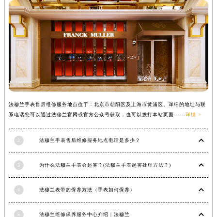
内蒙古自治区兴安盟市乌兰浩特市兴安大街法穆兰售后服务中心（需提前预约）
山西省大同市平城区迎宾街法穆兰售后服务中心（需提前预约）
山西省晋城市城区黄华街法穆兰售后服务中心（需提前预约）
山西省晋中市榆次区顺城街法穆兰售后服务中心（需提前预约）
山西省临汾市尧都区解放路法穆兰售后服务中心（需提前预约）
山西省吕梁市离石区永宁中路与建设街交叉口法穆兰售后服务中心（需提前预约）
山西省朔州市朔城区怡西路与鄯阳西街交汇处法穆兰售后服务中心（需提前预约）
山西省忻州市忻府区和平东街与七一南路交叉口法穆兰售后服务中心（需提前预约）
法穆兰手表售后维修服务地点位于：北京市朝阳区及上海市黄浦区。详细的地址与联
系电话您可以通过法穆兰官网或官方公众号获取，也可以拨打本站页面......
详情 >
山西省阳泉市郊区平阳东街与新城大道交叉口法穆兰售后服务中心（需提前预约）
山西省运城市盐湖区河东街法穆兰售后服务中心（需提前预约）
2
法穆兰手表售后维修服务地点电话是多少？
山西省长治市潞州区英雄中路法穆兰售后服务中心（需提前预约）
山西省太原市迎泽区迎泽街道解放路15号亨得利名表维修授权店3楼法穆兰售后服务中心（需提前预约）
3
为什么法穆兰手表会起雾？(法穆兰手表起雾处理方法？)
天津市和平区赤峰道136号天津国际金融中心26层2603室法穆兰售后服务中心（需提前预约）
安徽省安庆市迎江区人民路法穆兰售后服务中心（需提前预约）
4
法穆兰表带的保养方法（手表如何保养）
安徽省蚌埠市蚌山区淮河路法穆兰售后服务中心（需提前预约）
安徽省亳州市谯城区魏武大道法穆兰售后服务中心（需提前预约）
5
法穆兰维修保养服务中心介绍 | 法穆兰