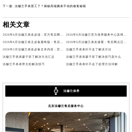
吉林省梅河口市新华街道梅河大街法穆兰售后服务中心（需提前预约）
下一篇:
法穆兰手表罢工了？揭秘高端腕表不动的修复秘籍
吉林省四平市铁东区紫气大路与南九经街交汇处法穆兰售后服务中心（需提前预约）
吉林省松原市宁江区五环大街法穆兰售后服务中心（需提前预约）
相关文章
吉林省通化市东昌区环通乡江南大街法穆兰售后服务中心（需提前预约）
2026年6月法穆兰表友必读：官方售后网点搬迁及新开汇总
2026年6月法穆兰官方保养服务中心及维修点迁移新设补充公告原文发布
吉林省延边市延吉市解放路法穆兰售后服务中心（需提前预约）
2026年6月法穆兰表主必备最终版：售后网点迁移与新开业
2026年6月法穆兰表友速看：售后网点迁移及新开全览
辽宁省鞍山市铁东区站前街法穆兰售后服务中心（需提前预约）
2026年5月法穆兰表友必备文本内容：官方保养维修中心搬迁及新开列表
法穆兰手表表针不走了解决方法
辽宁省本溪市平山区胜利路法穆兰售后服务中心（需提前预约）
法穆兰手表表蒙子坏了解决方法汇总
法穆兰手表表蒙子坏了解决技巧是什么
辽宁省朝阳市双塔区新华路法穆兰售后服务中心（需提前预约）
法穆兰手表表带太松解决技巧
法穆兰手表表针不走了处理方法详解
辽宁省丹东市振兴区七经街法穆兰售后服务中心（需提前预约）
辽宁省抚顺市新抚区东一路法穆兰售后服务中心（需提前预约）
辽宁省阜新市海州区解放大街法穆兰售后服务中心（需提前预约）
法穆兰保养
辽宁省葫芦岛市连山区中央路法穆兰售后服务中心（需提前预约）
辽宁省锦州市古塔区中央大街法穆兰售后服务中心（需提前预约）
北京法穆兰售后服务中心
辽宁省辽阳市白塔区新运大街法穆兰售后服务中心（需提前预约）
辽宁省盘锦市兴隆台区石油大街法穆兰售后服务中心（需提前预约）
辽宁省铁岭市银州区南马路法穆兰售后服务中心（需提前预约）