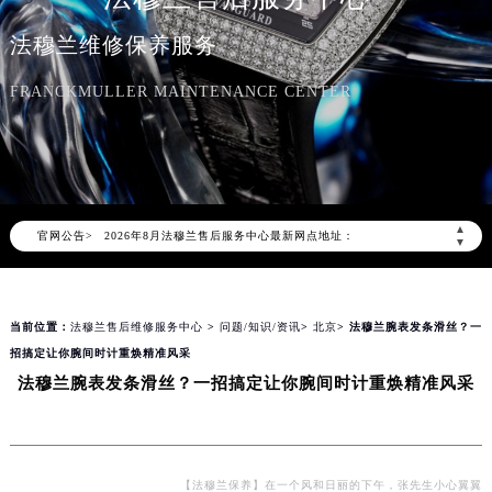
法穆兰维修保养服务
FRANCKMULLER MAINTENANCE CENTER
2026年8月法穆兰中国区售后服务网络优化升级公告
2026年8月法穆兰全国官方售后客户服务热线：400-609-9509
法穆兰官方全国统一服务热线400-609-9509，服务覆盖中国大陆、香港、澳门、台湾全部区域（非大陆需加拨“+86”）
▲
官网公告>
2026年8月法穆兰售后服务中心最新网点地址：
▼
北京市朝阳区建国门外大街甲6号华熙国际中心写字楼D座11层1102室（北京总部）（需提前预约）
北京市东城区东长安街1号东方广场写字楼W3座6层602室（需提前预约）
当前位置：
法穆兰售后维修服务中心
>
问题/知识/资讯
>
北京
> 法穆兰腕表发条滑丝？一
天津市和平区赤峰道136号天津国际金融中心写字楼26层2603室（需提前预约）
招搞定让你腕间时计重焕精准风采
上海市徐汇区虹桥路3号港汇中心写字楼2座37层3705室（需提前预约）
法穆兰腕表发条滑丝？一招搞定让你腕间时计重焕精准风采
上海市黄浦区南京东路299号宏伊国际广场写字楼8层806室（需提前预约）
南京市秦淮区中山南路1号（新街口）南京中心写字楼22层C1-1室（需提前预约）
常州市新北区龙锦路1590号现代传媒中心写字楼5号楼10层1008室（需提前预约）
徐州市鼓楼区淮海东路29号苏宁广场IFC国际金融中心写字楼35层3508室（需提前预约）
【法穆兰保养】在一个风和日丽的下午，张先生小心翼翼