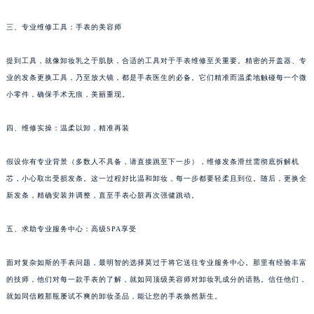
武汉市江汉区解放大道686号世界贸易大厦38层09室（需提前预约）
三、专业维修工具：手表的美容师
南宁市青秀区金湖路59号地王大厦12楼1224室（需提前预约）
合肥市蜀山区潜山路111号万象城华润大厦B座12楼03室（需提前预约）
提到工具，就像卸妆乳之于肌肤，合适的工具对于手表维修至关重要。精密的开盖器、专
泉州市丰泽区宝洲路729号浦西万达中心写字楼A座7楼709室（需提前预约）
业的发条更换工具，乃至放大镜，都是手表医生的必备。它们精准而温柔地触碰每一个微
青岛市南区山东路6号华润大厦B座22层04室（需提前预约）
小零件，确保手术无痕，美丽重现。
烟台市芝罘区胜利路139号万达金融中心A座907室（需提前预约）
四、维修实操：温柔以卸，精准再装
长春市朝阳区西安大路727号中银大厦A座(旺进大厦)18层09室（需提前预约）
贵阳市南明区都司高架桥路33号亨特国际金融中心14楼14D（需提前预约）
假设你有专业背景（多数人不具备，请直接跳至下一步），维修发条滑丝需彻底拆解机
昆明市盘龙区北京路928号同德昆明广场写字楼10层06室（需提前预约）
芯，小心取出受损发条。这一过程好比温和卸妆，每一步都要轻柔且到位。随后，更换全
石家庄市长安区中山东路39号勒泰中心写字楼B座13层07室（需提前预约）
新发条，精确安装并调整，直至手表心脏再次强健跳动。
西安市碑林区南关正街88号华侨城长安国际中心E座6楼10室（需提前预约）
五、求助专业服务中心：高级SPA享受
海口市龙华区金贸东路5号海口华润大厦B座17层1707室（需提前预约）
唐山市路南区新华东道100号万达广场写字楼A座10层1002室（需提前预约）
面对复杂如斯的手表问题，最明智的选择莫过于将它送往专业服务中心。那里有经验丰富
台州市椒江区东海大道1800号腾达中心东1幢20楼2002室（需提前预约）
的技师，他们对每一款手表的了解，就如同顶级美容师对卸妆乳成分的谙熟。信任他们，
内蒙古自治区呼和浩特市玉泉区大学西街70号华润万象城写字楼（鄂尔多斯大厦）23层2326室（需提前预约）
就如同信赖那瓶屡试不爽的卸妆圣品，能让您的手表焕然新生。
甘肃省兰州市七里河区西津西路16号兰州中心写字楼21层2102室（需提前预约）