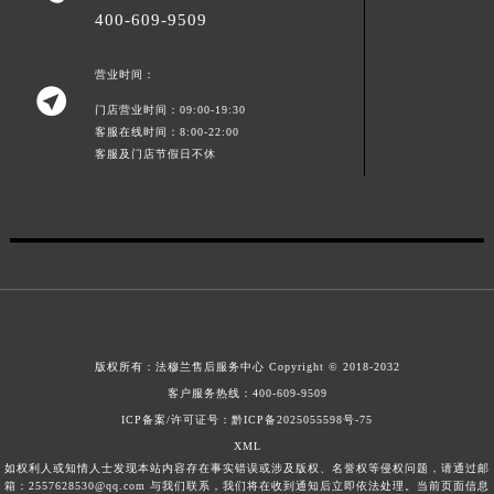
400-609-9509
山东省潍坊市奎文区东风东街法穆兰售后服务中心（需提前预约）
山东省枣庄市滕州市北辛路与善国路交叉口法穆兰售后服务中心（需提前预约）
营业时间：
山东省淄博市张店区金晶大道法穆兰售后服务中心（需提前预约）

门店营业时间：09:00-19:30
上海市黄浦区南京东路299号宏伊国际广场写字楼8层806室法穆兰售后服务中心（需提前预约）
客服在线时间：8:00-22:00
上海市徐汇区虹桥路3号港汇中心2座37层3705室法穆兰售后服务中心（需提前预约）
客服及门店节假日不休
浙江省杭州市上城区钱江路1366号华润大厦A座5层503-5室法穆兰售后服务中心（需提前预约）
浙江省湖州市吴兴区劳动路法穆兰售后服务中心（需提前预约）
浙江省嘉兴市南湖区广益路705号嘉兴世界贸易中心A座13层1304室法穆兰售后服务中心（需提前预约）
浙江省金华市金东区东市南街777号金华万达广场4号楼22楼2209室法穆兰售后服务中心（需提前预约）
浙江省丽水市莲都区解放街法穆兰售后服务中心（需提前预约）
浙江省宁波市江北区大闸南路500号来福士广场办公楼20层2009室法穆兰售后服务中心（需提前预约）
浙江省衢州市柯城区上街法穆兰售后服务中心（需提前预约）
版权所有：
法穆兰售后服务中心
Copyright © 2018-2032
浙江省绍兴市越城区胜利东路379号世茂天际中心写字楼8层805室法穆兰售后服务中心（需提前预约）
客户服务热线：
400-609-9509
ICP备案/许可证号：黔ICP备2025055598号-75
浙江省舟山市定海区解放东路法穆兰售后服务中心（需提前预约）
XML
澳门特别行政区大堂区议事亭前地（新马路）法穆兰售后服务中心（需提前预约）
如权利人或知情人士发现本站内容存在事实错误或涉及版权、名誉权等侵权问题，请通过邮
澳门特别行政区风顺堂区南湾大马路法穆兰售后服务中心（需提前预约）
箱：2557628530@qq.com 与我们联系，我们将在收到通知后立即依法处理。当前页面信息