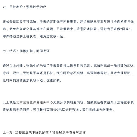
重庆市解放碑渝中区民权路28号英利国际金融中心写字楼20层01室（需提前预约）
六、日常养护：预防胜于治疗
黑龙江省大庆市萨尔图区会战大街法穆兰售后服务中心（需提前预约）
正如每日卸妆不可或缺，手表的定期保养同样重要。建议每隔三至五年进行全面检查与保
黑龙江省鹤岗市向阳区红军路法穆兰售后服务中心（需提前预约）
养，避免发条老化及其他潜在问题。日常佩戴中，注意防水防震，适时为手表做“面膜”，
黑龙江省黑河市爱辉区中央街法穆兰售后服务中心（需提前预约）
即保持适当的上链状态，避免过度或不足。
黑龙江省鸡西市鸡冠区红军路法穆兰售后服务中心（需提前预约）
黑龙江省佳木斯市向阳区长安路法穆兰售后服务中心（需提前预约）
七、结语：优雅如初，时间见证
黑龙江省牡丹江市东安区太平路法穆兰售后服务中心（需提前预约）
通过以上步骤，张先生的法穆兰手表最终得以恢复往昔风采，宛如刚完成一场精致的SPA
黑龙江省七台河市桃山区大同街法穆兰售后服务中心（需提前预约）
疗程。记住，无论是手表还是肌肤，细心呵护总不会错。当遇到难题时，寻求专业帮助，
黑龙江省齐齐哈尔市龙沙区龙华路法穆兰售后服务中心（需提前预约）
让时间的流转更加从容不迫，优雅如初。
黑龙江省双鸭山市尖山区新兴大街法穆兰售后服务中心（需提前预约）
黑龙江省绥化市北林区新华街与康庄路交叉口法穆兰售后服务中心（需提前预约）
黑龙江省伊春市伊美区通河路法穆兰售后服务中心（需提前预约）
以上就是
北京法穆兰保养服务中心
为您分享的精彩内容。如果您还有其他关于法穆兰手表
吉林省白城市洮北区明仁南街法穆兰售后服务中心（需提前预约）
维护和保养的问题，可以拨打页面400电话进行咨询，我们将竭诚为您服务。
吉林省白山市浑江区浑江大街法穆兰售后服务中心（需提前预约）
吉林省吉林市船营区河南街法穆兰售后服务中心（需提前预约）
上一篇:
法穆兰皮表带除臭妙招！轻松解决手表异味烦恼
吉林省辽源市龙山区人民大街法穆兰售后服务中心（需提前预约）