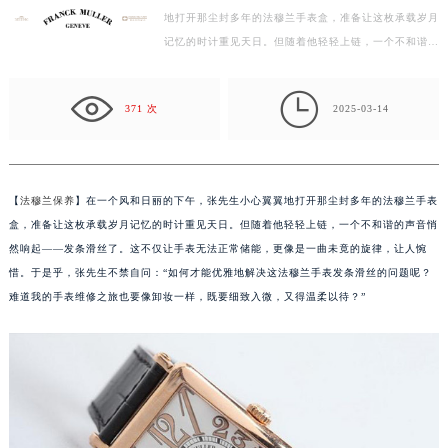
地打开那尘封多年的法穆兰手表盒，准备让这枚承载岁月
扬州市邗江区国展路29号星耀天地写字楼1号楼18层1803室（需提前预约）
记忆的时计重见天日。但随着他轻轻上链，一个不和谐的
盐城市盐都区世纪大道5号盐城金融城写字楼1号楼16层1604室（需提前预约）
声音悄然响起——发条滑丝了。这不仅让手表无法正常
泰州市海陵区永定东路399号置地商务中心东塔写字楼（华润万象城）17层1706室（需提前预约）
储…

宁波市江北区大闸南路500号来福士广场办公楼20层2009室（需提前预约）
371 次
2025-03-14
杭州市上城区钱江路1366号华润大厦写字楼A座5层503-5室（需提前预约）
金华市金东区东市南街777号金华万达广场写字楼4号楼22层2209室（需提前预约）
绍兴市越城区胜利东路379号世茂天际中心写字楼8层805室（需提前预约）
【
法穆兰保养
】在一个风和日丽的下午，张先生小心翼翼地打开那尘封多年的法穆兰手表
嘉兴市南湖区广益路705号嘉兴世界贸易中心写字楼A座13层1304室（需提前预约）
盒，准备让这枚承载岁月记忆的时计重见天日。但随着他轻轻上链，一个不和谐的声音悄
南昌市红谷滩新区红谷中大道998号绿地双子塔（中央广场）A1座办公楼14层07室（需提前预约）
然响起——发条滑丝了。这不仅让手表无法正常储能，更像是一曲未竟的旋律，让人惋
济南市历下区经十路11111号华润中心写字楼（万象城）15层1508室（需提前预约）
惜。于是乎，张先生不禁自问：“如何才能优雅地解决这法穆兰手表发条滑丝的问题呢？
难道我的手表维修之旅也要像卸妆一样，既要细致入微，又得温柔以待？”
广州市天河区天河路230号万菱汇国际中心写字楼A塔7层704室（需提前预约）
广州市越秀区环市东路371-375号世界贸易中心大厦南塔写字楼15层07室（需提前预约）
深圳市罗湖区深南东路5001号华润大厦写字楼17层1701室（需提前预约）
惠州市惠城区江北文昌一路7号华贸大厦写字楼1座30层05室（需提前预约）
厦门市思明区湖滨东路95号华润大厦写字楼B座11层1104室（需提前预约）
福州市鼓楼区五四路128-1号恒力城写字楼15层03室（需提前预约）