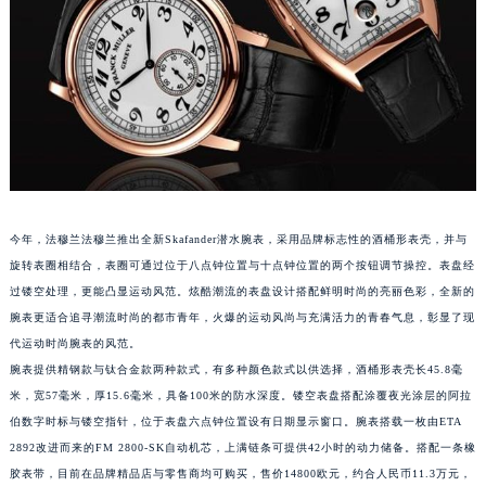
福州市鼓楼区五四路128-1号恒力城写字楼15层03室（需提前预约）
成都市锦江区人民东路6号SAC东原中心写字楼24层2406B室（需提前预约）
重庆市江北区观音桥步行街2号融恒时代广场写字楼9层902室（需提前预约）
长沙市芙蓉区定王台街道建湘路393号世茂环球金融中心写字楼（芙蓉广场）10层13室（需提前预约）
郑州市二七区铭功路10号华润大厦写字楼29层2905室（需提前预约）
太原市迎泽区解放路15号亨得利名表服务中心（品牌授权店）3层整层（需提前预约）
沈阳市沈河区中街路137号亨得利名表服务中心（品牌授权店）1层整层（需提前预约）
沈阳市沈河区中街路83号亨得利名表服务中心（品牌授权店）1层整层（需提前预约）
今年，法穆兰法穆兰推出全新Skafander潜水腕表，采用品牌标志性的酒桶形表壳，并与
乌鲁木齐市天山区红山路26号时代广场（CCMALL）C座17层17-B（需提前预约）
旋转表圈相结合，表圈可通过位于八点钟位置与十点钟位置的两个按钮调节操控。表盘经
过镂空处理，更能凸显运动风范。炫酷潮流的表盘设计搭配鲜明时尚的亮丽色彩，全新的
温州市鹿城区锦绣路1067号置信广场10层1015室（需提前预约）
腕表更适合追寻潮流时尚的都市青年，火爆的运动风尚与充满活力的青春气息，彰显了现
哈尔滨市道里区友谊西路600号富力中心T2座写字楼29层03室（需提前预约）
代运动时尚腕表的风范。
大连市中山区人民路15号国际金融大厦7层G室（需提前预约）
腕表提供精钢款与钛合金款两种款式，有多种颜色款式以供选择，酒桶形表壳长45.8毫
佛山市禅城区季华五路57号万科金融中心C座12层1205室（需提前预约）
米，宽57毫米，厚15.6毫米，具备100米的防水深度。镂空表盘搭配涂覆夜光涂层的阿拉
东莞市东城街道鸿福东路1号民盈国贸中心T1写字楼9层907室（需提前预约）
伯数字时标与镂空指针，位于表盘六点钟位置设有日期显示窗口。腕表搭载一枚由ETA
无锡市梁溪区人民中路139号恒隆广场写字楼1座11层1104室（需提前预约）
2892改进而来的FM 2800-SK自动机芯，上满链条可提供42小时的动力储备。搭配一条橡
胶表带，目前在品牌精品店与零售商均可购买，售价14800欧元，约合人民币11.3万元，
南通市崇川区工农路57号圆融广场写字楼16层1603室（需提前预约）