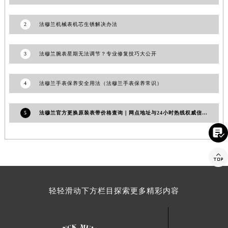
安徽省亳州市谯城区魏武大道法穆兰售后服务中心（需提前预约）
安徽省池州市贵池区长江路法穆兰售后服务中心（需提前预约）
2
法穆兰机械表机芯生锈解决办法
安徽省滁州市琅琊区南谯北路法穆兰售后服务中心（需提前预约）
安徽省阜阳市颍州区颍州北路法穆兰售后服务中心（需提前预约）
3
法穆兰腕表星期无法调节？专业修复技巧大公开
安徽省淮北市相山区淮海路法穆兰售后服务中心（需提前预约）
安徽省淮南市田家庵区国庆中路法穆兰售后服务中心（需提前预约）
4
法穆兰手表保养安全用法（法穆兰手表保养常识）
安徽省黄山市屯溪区黄山西路法穆兰售后服务中心（需提前预约）
安徽省六安市金安区解放中路法穆兰售后服务中心（需提前预约）
5
法穆兰官方更换原装表带价格查询｜网点地址与24小时热线权威信息公告（2026年7月最新）
安徽省马鞍山市雨山区湖南西路法穆兰售后服务中心（需提前预约）

安徽省宿州市埇桥区人民中路法穆兰售后服务中心（需提前预约）
安徽省铜陵市铜官区石城大道法穆兰售后服务中心（需提前预约）

安徽省芜湖市镜湖区中山路步行街法穆兰售后服务中心（需提前预约）
安徽省宣城市宣州区叠嶂西路法穆兰售后服务中心（需提前预约）
轻轻滑动下方栏目探索更多精彩内容
福建省龙岩市新罗区九一南路法穆兰售后服务中心（需提前预约）
福建省南平市建阳区人民西路法穆兰售后服务中心（需提前预约）
福建省宁德市蕉城区天湖东路法穆兰售后服务中心（需提前预约）