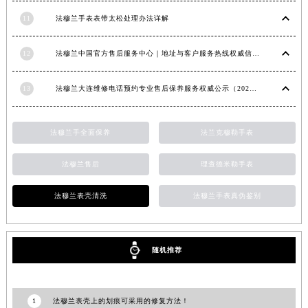
内蒙古自治区锡林郭勒盟市锡林浩特市光明街与额尔敦路交叉口法穆兰售后服务中心（需提前预约）
11
法穆兰手表表带太松处理办法详解
内蒙古自治区兴安盟市乌兰浩特市兴安大街法穆兰售后服务中心（需提前预约）
山西省大同市平城区迎宾街法穆兰售后服务中心（需提前预约）
12
法穆兰中国官方售后服务中心｜地址与客户服务热线权威信息通知（2026年7月最新）
山西省晋城市城区黄华街法穆兰售后服务中心（需提前预约）
13
法穆兰大连维修电话预约专业售后保养服务权威公示（2026年7月最新）
山西省晋中市榆次区顺城街法穆兰售后服务中心（需提前预约）
山西省临汾市尧都区解放路法穆兰售后服务中心（需提前预约）
山西省吕梁市离石区永宁中路与建设街交叉口法穆兰售后服务中心（需提前预约）
法穆兰手全面保养
法兰克穆勒手表
山西省朔州市朔城区怡西路与鄯阳西街交汇处法穆兰售后服务中心（需提前预约）
法穆兰售后
理查德米勒手表
山西省忻州市忻府区和平东街与七一南路交叉口法穆兰售后服务中心（需提前预约）
山西省阳泉市郊区平阳东街与新城大道交叉口法穆兰售后服务中心（需提前预约）
法穆兰表壳清洗
法穆兰手表真伪鉴别
山西省运城市盐湖区河东街法穆兰售后服务中心（需提前预约）
山西省长治市潞州区英雄中路法穆兰售后服务中心（需提前预约）
山西省太原市迎泽区迎泽街道解放路15号亨得利名表维修授权店3楼法穆兰售后服务中心（需提前预约）
随机推荐
天津市和平区赤峰道136号天津国际金融中心26层2603室法穆兰售后服务中心（需提前预约）
安徽省安庆市迎江区人民路法穆兰售后服务中心（需提前预约）
1
法穆兰表壳上的划痕可采用的修复方法！
安徽省蚌埠市蚌山区淮河路法穆兰售后服务中心（需提前预约）