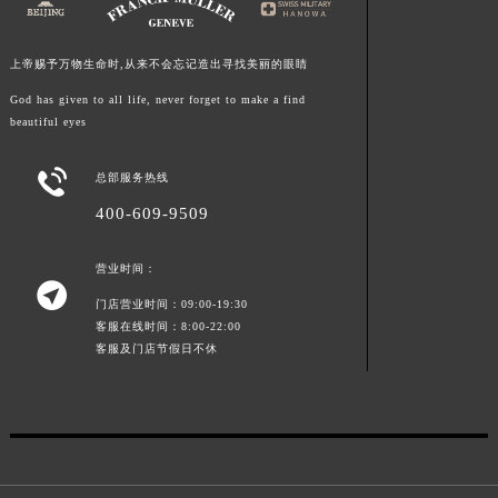
福建省莆田市城厢区霞林街道荔华东大道法穆兰售后服务中心（需提前预约）
福建省三明市三元区东乾二路法穆兰售后服务中心（需提前预约）
上帝赐予万物生命时,从来不会忘记造出寻找美丽的眼睛
福建省漳州市龙文区步港路法穆兰售后服务中心（需提前预约）
God has given to all life, never forget to make a find
江苏省常州市新北区龙锦路1590号现代传媒中心5号楼10层1008室法穆兰售后服务中心（需提前预约）
beautiful eyes
江苏省淮安市清江浦区淮海北路法穆兰售后服务中心（需提前预约）

江苏省连云港市海州区通灌北路法穆兰售后服务中心（需提前预约）
总部服务热线
江苏省南京市秦淮区中山南路1号南京中心22层22-C1-C3室法穆兰售后服务中心（需提前预约）
400-609-9509
江苏省宿迁市宿城区西湖路法穆兰售后服务中心（需提前预约）
营业时间：
江苏省泰州市海陵区永定东路399号置地商务中心东塔（华润万象城）17层1706室法穆兰售后服务中心（需提前预约）

江苏省徐州市鼓楼区淮海东路29号苏宁广场IFC国际金融中心35层3508室法穆兰售后服务中心（需提前预约）
门店营业时间：09:00-19:30
客服在线时间：8:00-22:00
江苏省盐城市盐都区世纪大道5号盐城金融城写字楼1号楼16层1604室法穆兰售后服务中心（需提前预约）
客服及门店节假日不休
江苏省扬州市邗江区国展路29号星耀天地写字楼1号楼18层1803室法穆兰售后服务中心（需提前预约）
江苏省镇江市京口区中山东路法穆兰售后服务中心（需提前预约）
江西省抚州市临川区赣东大道法穆兰售后服务中心（需提前预约）
江西省赣州市章贡区文清路法穆兰售后服务中心（需提前预约）
江西省吉安市吉州区井冈山大道法穆兰售后服务中心（需提前预约）