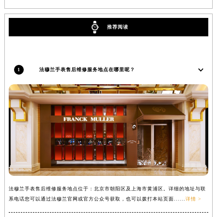
吉林省辽源市龙山区人民大街法穆兰售后服务中心（需提前预约）
吉林省梅河口市新华街道梅河大街法穆兰售后服务中心（需提前预约）
推荐阅读
吉林省四平市铁东区紫气大路与南九经街交汇处法穆兰售后服务中心（需提前预约）
吉林省松原市宁江区五环大街法穆兰售后服务中心（需提前预约）
吉林省通化市东昌区环通乡江南大街法穆兰售后服务中心（需提前预约）
1
法穆兰手表售后维修服务地点在哪里呢？
吉林省延边市延吉市解放路法穆兰售后服务中心（需提前预约）
辽宁省鞍山市铁东区站前街法穆兰售后服务中心（需提前预约）
辽宁省本溪市平山区胜利路法穆兰售后服务中心（需提前预约）
辽宁省朝阳市双塔区新华路法穆兰售后服务中心（需提前预约）
辽宁省丹东市振兴区七经街法穆兰售后服务中心（需提前预约）
辽宁省抚顺市新抚区东一路法穆兰售后服务中心（需提前预约）
辽宁省阜新市海州区解放大街法穆兰售后服务中心（需提前预约）
辽宁省葫芦岛市连山区中央路法穆兰售后服务中心（需提前预约）
辽宁省锦州市古塔区中央大街法穆兰售后服务中心（需提前预约）
法穆兰手表售后维修服务地点位于：北京市朝阳区及上海市黄浦区。详细的地址与联
系电话您可以通过法穆兰官网或官方公众号获取，也可以拨打本站页面......
详情 >
辽宁省辽阳市白塔区新运大街法穆兰售后服务中心（需提前预约）
辽宁省盘锦市兴隆台区石油大街法穆兰售后服务中心（需提前预约）