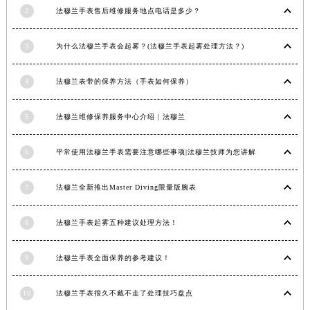
2
法穆兰手表售后维修服务地点电话是多少？
辽宁省铁岭市银州区南马路法穆兰售后服务中心（需提前预约）
辽宁省营口市站前区市府路与渤海大街交叉口法穆兰售后服务中心（需提前预约）
3
为什么法穆兰手表会起雾？(法穆兰手表起雾处理方法？)
辽宁省沈阳市沈河区中街路137号亨得利名表维修授权店1楼法穆兰售后服务中心（需提前预约）
辽宁省沈阳市沈河区中街路83号亨得利名表维修授权店1楼法穆兰售后服务中心（需提前预约）
4
法穆兰表带的保养方法（手表如何保养）
北京市朝阳区建国门外大街甲6号华熙国际中心D座11层1102室法穆兰售后服务中心（北京总部）（需提前预约）
北京市东城区东长安街1号王府井东方广场W3座6层602室法穆兰售后服务中心（需提前预约）
5
法穆兰维修保养服务中心介绍 | 法穆兰
河北省保定市竞秀区朝阳北大街北国先天下法穆兰售后服务中心（需提前预约）
内蒙古自治区阿拉善盟市左旗土尔扈特大街法穆兰售后服务中心（需提前预约）
6
平常使用法穆兰手表需要注意哪些事项|法穆兰技师为您讲解
内蒙古自治区巴彦淖尔市临河区新华街法穆兰售后服务中心（需提前预约）
7
法穆兰全新推出Master Diving限量版腕表
内蒙古自治区包头市青山区幸福路甲3号王府井百货名表维修法穆兰售后服务中心（需提前预约）
内蒙古自治区赤峰市红山区哈达街法穆兰售后服务中心（需提前预约）
8
法穆兰手表起雾五种建议处理方法！
内蒙古自治区鄂尔多斯市东胜区伊金霍洛街法穆兰售后服务中心（需提前预约）
内蒙古自治区呼伦贝尔市海拉尔区中央街法穆兰售后服务中心（需提前预约）
9
法穆兰手表全面保养的参考建议！
内蒙古自治区通辽市科尔沁区明仁大街法穆兰售后服务中心（需提前预约）
内蒙古自治区乌海市海勃湾区人民南路法穆兰售后服务中心（需提前预约）
10
法穆兰手表很久不戴不走了处理技巧盘点
内蒙古自治区乌兰察布市集宁区恩和大街法穆兰售后服务中心（需提前预约）