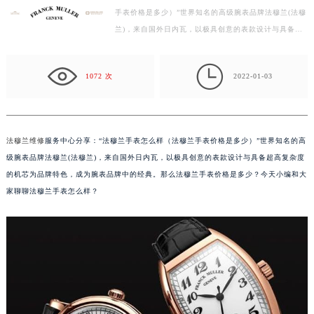
手表价格是多少）”世界知名的高级腕表品牌法穆兰(法穆
徐州市鼓楼区淮海东路29号苏宁广场IFC国际金融中心写字楼35层3508室（需提前预约）
兰)，来自国外日内瓦，以极具创意的表款设计与具备超
扬州市邗江区国展路29号星耀天地写字楼1号楼18层1803室（需提前预约）
高复杂度的机芯为品牌特色，成为腕表品牌中的经典。…
盐城市盐都区世纪大道5号盐城金融城写字楼1号楼16层1604室（需提前预约）

泰州市海陵区永定东路399号置地商务中心东塔写字楼（华润万象城）17层1706室（需提前预约）
1072 次
2022-01-03
宁波市江北区大闸南路500号来福士广场办公楼20层2009室（需提前预约）
杭州市上城区钱江路1366号华润大厦写字楼A座5层503-5室（需提前预约）
金华市金东区东市南街777号金华万达广场写字楼4号楼22层2209室（需提前预约）
法穆兰维修
服务中心分享：“法穆兰手表怎么样（法穆兰手表价格是多少）”世界知名的高
绍兴市越城区胜利东路379号世茂天际中心写字楼8层805室（需提前预约）
级腕表品牌法穆兰(法穆兰)，来自国外日内瓦，以极具创意的表款设计与具备超高复杂度
嘉兴市南湖区广益路705号嘉兴世界贸易中心写字楼A座13层1304室（需提前预约）
的机芯为品牌特色，成为腕表品牌中的经典。那么法穆兰手表价格是多少？今天小编和大
南昌市红谷滩新区红谷中大道998号绿地双子塔（中央广场）A1座办公楼14层07室（需提前预约）
家聊聊法穆兰手表怎么样？
济南市历下区经十路11111号华润中心写字楼（万象城）15层1508室（需提前预约）
广州市天河区天河路230号万菱汇国际中心写字楼A塔7层704室（需提前预约）
广州市越秀区环市东路371-375号世界贸易中心大厦南塔写字楼15层07室（需提前预约）
深圳市罗湖区深南东路5001号华润大厦写字楼17层1701室（需提前预约）
惠州市惠城区江北文昌一路7号华贸大厦写字楼1座30层05室（需提前预约）
厦门市思明区湖滨东路95号华润大厦写字楼B座11层1104室（需提前预约）