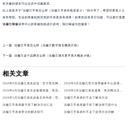
有兴趣的朋友可以去店中试戴购买。
苏州市苏州工业园区星港街199号苏州中心办公楼C座22层08室（需提前预约）
以上就是关于“法穆兰手表怎么样（法穆兰手表价格是多少）”的分享了，希望对爱表人士
武汉市江汉区解放大道686号世界贸易大厦38层09室（需提前预约）
有所帮助。专业的维修机构对您的手表更加有保障！如果您还有其它问题，可以拨打
北京
南宁市青秀区金湖路59号地王大厦12楼1224室（需提前预约）
法穆兰维修
保养中心的客服热线进行咨询，我们竭诚为您服务！
合肥市蜀山区潜山路111号万象城华润大厦B座12楼03室（需提前预约）
泉州市丰泽区宝洲路729号浦西万达中心写字楼A座7楼709室（需提前预约）
青岛市南区山东路6号华润大厦B座22层04室（需提前预约）
上一篇:
法穆兰手表怎么样（法穆兰数字珠宝腕表介绍）
烟台市芝罘区胜利路139号万达金融中心A座907室（需提前预约）
下一篇:
法穆兰这个品牌怎么样（法穆兰满天星手表大概多少钱）
长春市朝阳区西安大路727号中银大厦A座(旺进大厦)18层09室（需提前预约）
贵阳市南明区都司高架桥路33号亨特国际金融中心14楼14D（需提前预约）
相关文章
昆明市盘龙区北京路928号同德昆明广场写字楼10层06室（需提前预约）
2026年6月法穆兰表友必读：官方售后网点搬迁及新开汇总
2026年6月法穆兰官方保养服务中心及维修点迁移新设补充公告原文发布
石家庄市长安区中山东路39号勒泰中心写字楼B座13层07室（需提前预约）
2026年6月法穆兰表主必备最终版：售后网点迁移与新开业
2026年6月法穆兰表友速看：售后网点迁移及新开全览
西安市碑林区南关正街88号华侨城长安国际中心E座6楼10室（需提前预约）
2026年5月法穆兰表友必备文本内容：官方保养维修中心搬迁及新开列表
法穆兰手表表针不走了解决方法
海口市龙华区金贸东路5号海口华润大厦B座17层1707室（需提前预约）
法穆兰手表表蒙子坏了解决方法汇总
法穆兰手表表蒙子坏了解决技巧是什么
唐山市路南区新华东道100号万达广场写字楼A座10层1002室（需提前预约）
法穆兰手表表带太松解决技巧
法穆兰手表表针不走了处理方法详解
台州市椒江区东海大道1800号腾达中心东1幢20楼2002室（需提前预约）
内蒙古自治区呼和浩特市玉泉区大学西街70号华润万象城写字楼（鄂尔多斯大厦）23层2326室（需提前预约）