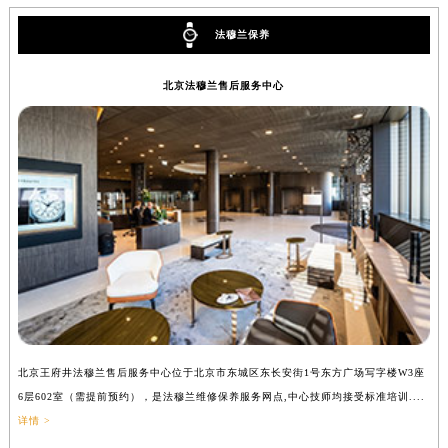
甘肃省兰州市七里河区西津西路16号兰州中心写字楼21层2102室（需提前预约）
法穆兰保养
重庆市解放碑渝中区民权路28号英利国际金融中心写字楼20层01室（需提前预约）
黑龙江省大庆市萨尔图区会战大街法穆兰售后服务中心（需提前预约）
北京法穆兰售后服务中心
黑龙江省鹤岗市向阳区红军路法穆兰售后服务中心（需提前预约）
黑龙江省黑河市爱辉区中央街法穆兰售后服务中心（需提前预约）
黑龙江省鸡西市鸡冠区红军路法穆兰售后服务中心（需提前预约）
黑龙江省佳木斯市向阳区长安路法穆兰售后服务中心（需提前预约）
黑龙江省牡丹江市东安区太平路法穆兰售后服务中心（需提前预约）
黑龙江省七台河市桃山区大同街法穆兰售后服务中心（需提前预约）
黑龙江省齐齐哈尔市龙沙区龙华路法穆兰售后服务中心（需提前预约）
黑龙江省双鸭山市尖山区新兴大街法穆兰售后服务中心（需提前预约）
黑龙江省绥化市北林区新华街与康庄路交叉口法穆兰售后服务中心（需提前预约）
黑龙江省伊春市伊美区通河路法穆兰售后服务中心（需提前预约）
北京王府井法穆兰售后服务中心位于北京市东城区东长安街1号东方广场写字楼W3座
上
吉林省白城市洮北区明仁南街法穆兰售后服务中心（需提前预约）
6层602室（需提前预约），是法穆兰维修保养服务网点,中心技师均接受标准培训....
（
吉林省白山市浑江区浑江大街法穆兰售后服务中心（需提前预约）
详情 >
吉林省吉林市船营区河南街法穆兰售后服务中心（需提前预约）