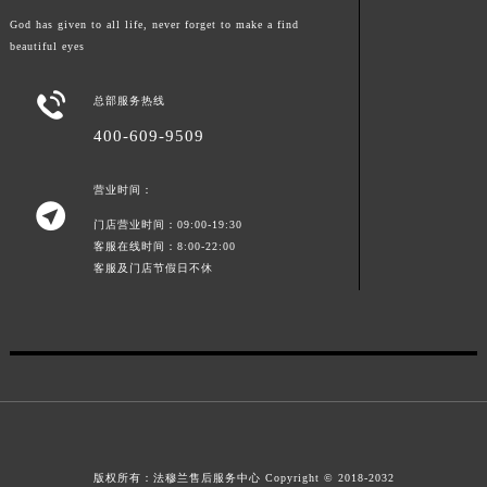
福建省三明市三元区东乾二路法穆兰售后服务中心（需提前预约）
God has given to all life, never forget to make a find
beautiful eyes
福建省漳州市龙文区步港路法穆兰售后服务中心（需提前预约）
江苏省常州市新北区龙锦路1590号现代传媒中心5号楼10层1008室法穆兰售后服务中心（需提前预约）

总部服务热线
江苏省淮安市清江浦区淮海北路法穆兰售后服务中心（需提前预约）
400-609-9509
江苏省连云港市海州区通灌北路法穆兰售后服务中心（需提前预约）
江苏省南京市秦淮区中山南路1号南京中心22层22-C1-C3室法穆兰售后服务中心（需提前预约）
营业时间：
江苏省宿迁市宿城区西湖路法穆兰售后服务中心（需提前预约）

门店营业时间：09:00-19:30
江苏省泰州市海陵区永定东路399号置地商务中心东塔（华润万象城）17层1706室法穆兰售后服务中心（需提前预约）
客服在线时间：8:00-22:00
江苏省徐州市鼓楼区淮海东路29号苏宁广场IFC国际金融中心35层3508室法穆兰售后服务中心（需提前预约）
客服及门店节假日不休
江苏省盐城市盐都区世纪大道5号盐城金融城写字楼1号楼16层1604室法穆兰售后服务中心（需提前预约）
江苏省扬州市邗江区国展路29号星耀天地写字楼1号楼18层1803室法穆兰售后服务中心（需提前预约）
江苏省镇江市京口区中山东路法穆兰售后服务中心（需提前预约）
江西省抚州市临川区赣东大道法穆兰售后服务中心（需提前预约）
江西省赣州市章贡区文清路法穆兰售后服务中心（需提前预约）
江西省吉安市吉州区井冈山大道法穆兰售后服务中心（需提前预约）
江西省景德镇市珠山区珠山中路法穆兰售后服务中心（需提前预约）
版权所有：
法穆兰售后服务中心
Copyright © 2018-2032