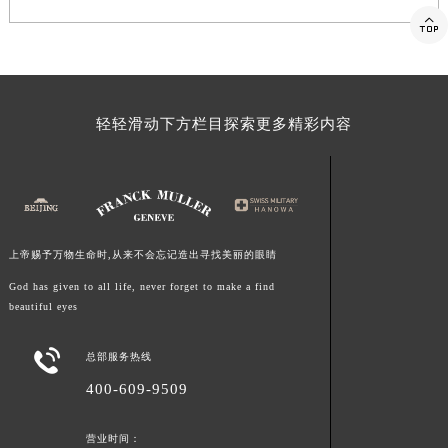

福建省莆田市城厢区霞林街道荔华东大道法穆兰售后服务中心（需提前预约）
福建省三明市三元区东乾二路法穆兰售后服务中心（需提前预约）
福建省漳州市龙文区步港路法穆兰售后服务中心（需提前预约）
江苏省常州市新北区龙锦路1590号现代传媒中心5号楼10层1008室法穆兰售后服务中心（需提前预约）
轻轻滑动下方栏目探索更多精彩内容
江苏省淮安市清江浦区淮海北路法穆兰售后服务中心（需提前预约）
江苏省连云港市海州区通灌北路法穆兰售后服务中心（需提前预约）
江苏省南京市秦淮区中山南路1号南京中心22层22-C1-C3室法穆兰售后服务中心（需提前预约）
江苏省宿迁市宿城区西湖路法穆兰售后服务中心（需提前预约）
江苏省泰州市海陵区永定东路399号置地商务中心东塔（华润万象城）17层1706室法穆兰售后服务中心（需提前预约）
上帝赐予万物生命时,从来不会忘记造出寻找美丽的眼睛
江苏省徐州市鼓楼区淮海东路29号苏宁广场IFC国际金融中心35层3508室法穆兰售后服务中心（需提前预约）
God has given to all life, never forget to make a find
江苏省盐城市盐都区世纪大道5号盐城金融城写字楼1号楼16层1604室法穆兰售后服务中心（需提前预约）
beautiful eyes
江苏省扬州市邗江区国展路29号星耀天地写字楼1号楼18层1803室法穆兰售后服务中心（需提前预约）

江苏省镇江市京口区中山东路法穆兰售后服务中心（需提前预约）
总部服务热线
江西省抚州市临川区赣东大道法穆兰售后服务中心（需提前预约）
400-609-9509
江西省赣州市章贡区文清路法穆兰售后服务中心（需提前预约）
营业时间：
江西省吉安市吉州区井冈山大道法穆兰售后服务中心（需提前预约）