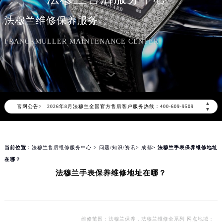
法穆兰维修保养服务
FRANCKMULLER MAINTENANCE CENTER
2026年8月法穆兰中国区售后服务网络优化升级公告
2026年8月法穆兰全国官方售后客户服务热线：400-609-9509
▲
官网公告>
法穆兰官方全国统一服务热线400-609-9509，服务覆盖中国大陆、香港、澳门、台湾全部区域（非大陆需加拨“+86”）
▼
2026年8月法穆兰售后服务中心最新网点地址：
北京市朝阳区建国门外大街甲6号华熙国际中心写字楼D座11层1102室（北京总部）（需提前预约）
当前位置：
法穆兰售后维修服务中心
>
问题/知识/资讯
>
成都
> 法穆兰手表保养维修地址
北京市东城区东长安街1号东方广场写字楼W3座6层602室（需提前预约）
在哪？
天津市和平区赤峰道136号天津国际金融中心写字楼26层2603室（需提前预约）
法穆兰手表保养维修地址在哪？
上海市徐汇区虹桥路3号港汇中心写字楼2座37层3705室（需提前预约）
上海市黄浦区南京东路299号宏伊国际广场写字楼8层806室（需提前预约）
南京市秦淮区中山南路1号（新街口）南京中心写字楼22层C1-1室（需提前预约）
常州市新北区龙锦路1590号现代传媒中心写字楼5号楼10层1008室（需提前预约）
维修范围：法穆兰保养，法穆兰维修全系列 网点地域：