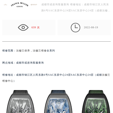
成都市或咨询客服查询 维修地址：成都市锦江区人民东
徐州市鼓楼区淮海东路29号苏宁广场IFC国际金融中心写字楼35层3508室（需提前预约）
路6号SAC东原中心24层SAC东原中心24层（成都法穆兰
扬州市邗江区国展路29号星耀天地写字楼1号楼18层1803室（需提前预约）
维修中心） 法穆兰手表保养知识： 进水知识一：佩…
盐城市盐都区世纪大道5号盐城金融城写字楼1号楼16层1604室（需提前预约）

泰州市海陵区永定东路399号置地商务中心东塔写字楼（华润万象城）17层1706室（需提前预约）
639 次
2022-08-19
宁波市江北区大闸南路500号来福士广场办公楼20层2009室（需提前预约）
杭州市上城区钱江路1366号华润大厦写字楼A座5层503-5室（需提前预约）
金华市金东区东市南街777号金华万达广场写字楼4号楼22层2209室（需提前预约）
维修范围：
法穆兰保养
，
法穆兰维修
全系列
绍兴市越城区胜利东路379号世茂天际中心写字楼8层805室（需提前预约）
嘉兴市南湖区广益路705号嘉兴世界贸易中心写字楼A座13层1304室（需提前预约）
网点地域：成都市或咨询客服查询
南昌市红谷滩新区红谷中大道998号绿地双子塔（中央广场）A1座办公楼14层07室（需提前预约）
维修地址：成都市锦江区人民东路6号SAC东原中心24层SAC东原中心24层（成都
法穆兰
济南市历下区经十路11111号华润中心写字楼（万象城）15层1508室（需提前预约）
维修中心
）
广州市天河区天河路230号万菱汇国际中心写字楼A塔7层704室（需提前预约）
广州市越秀区环市东路371-375号世界贸易中心大厦南塔写字楼15层07室（需提前预约）
深圳市罗湖区深南东路5001号华润大厦写字楼17层1701室（需提前预约）
惠州市惠城区江北文昌一路7号华贸大厦写字楼1座30层05室（需提前预约）
厦门市思明区湖滨东路95号华润大厦写字楼B座11层1104室（需提前预约）