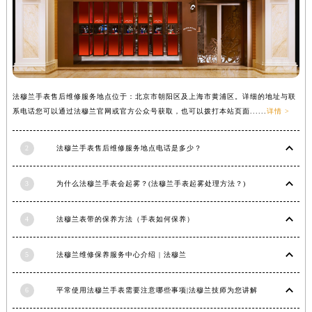
辽宁省铁岭市银州区南马路法穆兰售后服务中心（需提前预约）
辽宁省营口市站前区市府路与渤海大街交叉口法穆兰售后服务中心（需提前预约）
辽宁省沈阳市沈河区中街路137号亨得利名表维修授权店1楼法穆兰售后服务中心（需提前预约）
辽宁省沈阳市沈河区中街路83号亨得利名表维修授权店1楼法穆兰售后服务中心（需提前预约）
北京市朝阳区建国门外大街甲6号华熙国际中心D座11层1102室法穆兰售后服务中心（北京总部）（需提前预约）
法穆兰手表售后维修服务地点位于：北京市朝阳区及上海市黄浦区。详细的地址与联
北京市东城区东长安街1号王府井东方广场W3座6层602室法穆兰售后服务中心（需提前预约）
系电话您可以通过法穆兰官网或官方公众号获取，也可以拨打本站页面......
详情 >
河北省保定市竞秀区朝阳北大街北国先天下法穆兰售后服务中心（需提前预约）
2
法穆兰手表售后维修服务地点电话是多少？
内蒙古自治区阿拉善盟市左旗土尔扈特大街法穆兰售后服务中心（需提前预约）
内蒙古自治区巴彦淖尔市临河区新华街法穆兰售后服务中心（需提前预约）
3
为什么法穆兰手表会起雾？(法穆兰手表起雾处理方法？)
内蒙古自治区包头市青山区幸福路甲3号王府井百货名表维修法穆兰售后服务中心（需提前预约）
内蒙古自治区赤峰市红山区哈达街法穆兰售后服务中心（需提前预约）
4
法穆兰表带的保养方法（手表如何保养）
内蒙古自治区鄂尔多斯市东胜区伊金霍洛街法穆兰售后服务中心（需提前预约）
内蒙古自治区呼伦贝尔市海拉尔区中央街法穆兰售后服务中心（需提前预约）
5
法穆兰维修保养服务中心介绍 | 法穆兰
内蒙古自治区通辽市科尔沁区明仁大街法穆兰售后服务中心（需提前预约）
内蒙古自治区乌海市海勃湾区人民南路法穆兰售后服务中心（需提前预约）
6
平常使用法穆兰手表需要注意哪些事项|法穆兰技师为您讲解
内蒙古自治区乌兰察布市集宁区恩和大街法穆兰售后服务中心（需提前预约）