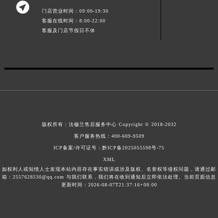

江西省景德镇市珠山区珠山中路法穆兰售后服务中心（需提前预约）
门店营业时间：09:00-19:30
客服在线时间：8:00-22:00
江西省九江市浔阳区浔阳路法穆兰售后服务中心（需提前预约）
客服及门店节假日不休
江西省南昌市红谷滩新区红谷中大道998号绿地双子塔（中央广场）A1座办公楼14层1407室法穆兰售后服务中心（需提前预约）
江西省萍乡市安源区萍安北大道与康庄路交叉口法穆兰售后服务中心（需提前预约）
江西省上饶市信州区滨江西路法穆兰售后服务中心（需提前预约）
江西省新余市渝水区北湖西路法穆兰售后服务中心（需提前预约）
江西省宜春市袁州区中山中路法穆兰售后服务中心（需提前预约）
江西省鹰潭市月湖区胜利东路法穆兰售后服务中心（需提前预约）
山东省德州市德城区东风中路法穆兰售后服务中心（需提前预约）
版权所有：
法穆兰售后服务中心
Copyright © 2018-2032
山东省东营市东营区济南路法穆兰售后服务中心（需提前预约）
客户服务热线：
400-609-9509
山东省济南市历下区经十路11111号华润中心写字楼（万象城）15层1508室法穆兰售后服务中心（需提前预约）
ICP备案/许可证号：黔ICP备2025055598号-75
山东省济宁市任城区太白楼路法穆兰售后服务中心（需提前预约）
XML
如权利人或知情人士发现本站内容存在事实错误或涉及版权、名誉权等侵权问题，请通过邮
山东省莱芜市文化南路8号银座商城名表维修一楼名表维修法穆兰售后服务中心（需提前预约）
箱：2557628530@qq.com 与我们联系，我们将在收到通知后立即依法处理。当前页面信息
更新时间：2026-08-07T21:37:16+08:00
山东省临沂市兰山区解放路法穆兰售后服务中心（需提前预约）
山东省日照市东港区烟台路法穆兰售后服务中心（需提前预约）
山东省泰安市泰山区财源街道泰山大街法穆兰售后服务中心（需提前预约）