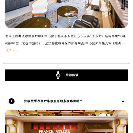
吉林省辽源市龙山区人民大街法穆兰售后服务中心（需提前预约）
吉林省梅河口市新华街道梅河大街法穆兰售后服务中心（需提前预约）
吉林省四平市铁东区紫气大路与南九经街交汇处法穆兰售后服务中心（需提前预约）
吉林省松原市宁江区五环大街法穆兰售后服务中心（需提前预约）
北京王府井法穆兰售后服务中心位于北京市东城区东长安街1号东方广场写字楼W3座
上
吉林省通化市东昌区环通乡江南大街法穆兰售后服务中心（需提前预约）
6层602室（需提前预约），是法穆兰维修保养服务网点,中心技师均接受标准培训....
（
吉林省延边市延吉市解放路法穆兰售后服务中心（需提前预约）
详情 >
辽宁省鞍山市铁东区站前街法穆兰售后服务中心（需提前预约）
辽宁省本溪市平山区胜利路法穆兰售后服务中心（需提前预约）
辽宁省朝阳市双塔区新华路法穆兰售后服务中心（需提前预约）
推荐阅读
辽宁省丹东市振兴区七经街法穆兰售后服务中心（需提前预约）
辽宁省抚顺市新抚区东一路法穆兰售后服务中心（需提前预约）
辽宁省阜新市海州区解放大街法穆兰售后服务中心（需提前预约）
1
法穆兰手表售后维修服务地点在哪里呢？
辽宁省葫芦岛市连山区中央路法穆兰售后服务中心（需提前预约）
辽宁省锦州市古塔区中央大街法穆兰售后服务中心（需提前预约）
辽宁省辽阳市白塔区新运大街法穆兰售后服务中心（需提前预约）
辽宁省盘锦市兴隆台区石油大街法穆兰售后服务中心（需提前预约）