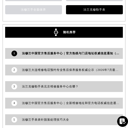
安徽省亳州市谯城区魏武大道法穆兰售后服务中心（需提前预约）
法穆兰手全面保养
法兰克穆勒手表
安徽省池州市贵池区长江路法穆兰售后服务中心（需提前预约）
安徽省滁州市琅琊区南谯北路法穆兰售后服务中心（需提前预约）
安徽省阜阳市颍州区颍州北路法穆兰售后服务中心（需提前预约）
随机推荐
安徽省淮北市相山区淮海路法穆兰售后服务中心（需提前预约）
安徽省淮南市田家庵区国庆中路法穆兰售后服务中心（需提前预约）
1
法穆兰中国官方售后服务中心｜官方热线与门店地址权威信息通知（2026年7月最新）
安徽省黄山市屯溪区黄山西路法穆兰售后服务中心（需提前预约）
安徽省六安市金安区解放中路法穆兰售后服务中心（需提前预约）
安徽省马鞍山市雨山区湖南西路法穆兰售后服务中心（需提前预约）
2
法穆兰大连维修电话预约专业售后保养服务权威公示（2026年7月最新）
安徽省宿州市埇桥区人民中路法穆兰售后服务中心（需提前预约）
安徽省铜陵市铜官区石城大道法穆兰售后服务中心（需提前预约）
3
法兰克穆勒手表北京维修服务中心在哪？
安徽省芜湖市镜湖区中山路步行街法穆兰售后服务中心（需提前预约）
安徽省宣城市宣州区叠嶂西路法穆兰售后服务中心（需提前预约）
4
法穆兰中国官方售后服务中心｜全新维修地址和官方电话权威信息通知（2026年7月最新）
福建省龙岩市新罗区九一南路法穆兰售后服务中心（需提前预约）
福建省南平市建阳区人民西路法穆兰售后服务中心（需提前预约）
5
法穆兰手表表针脱落处理技巧大全

福建省宁德市蕉城区天湖东路法穆兰售后服务中心（需提前预约）