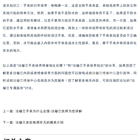
进水知识三：手表的日常保养：每晚擦一次，这是去除手表表盘、表链或表带上的灰尘和
苏州市苏州工业园区星港街199号苏州中心办公楼C座22层08室（需提前预约）
其他污垢的简单方法。然而，如果手表不是防水的，这样做就有所不妥了。如果是不防水
武汉市江汉区解放大道686号世界贸易大厦38层09室（需提前预约）
的手表，建议用软布擦拭，注意不要用力按压手表表面，以防意外摔坏。另一方面，如果
南宁市青秀区金湖路59号地王大厦12楼1224室（需提前预约）
它是防水手表，请准备水和肥皂的混合物，再加上一块软布或带有软毛的清洁刷来清洁
合肥市蜀山区潜山路111号万象城华润大厦B座12楼03室（需提前预约）
它。通过刷表链和其他部件轻轻清洁手表。但是，请确保您检查了手表表冠是否处于正确
泉州市丰泽区宝洲路729号浦西万达中心写字楼A座7楼709室（需提前预约）
位置。否则，水可能会渗入内部并对手表造成永久性损坏。最后，擦干手表并将其保存在
青岛市南区山东路6号华润大厦B座22层04室（需提前预约）
安全的地方。
烟台市芝罘区胜利路139号万达金融中心A座907室（需提前预约）
以上就是“法穆兰手表保养维修地址在哪？”和“法穆兰手表保养知识”的分享。如果您想了
长春市朝阳区西安大路727号中银大厦A座(旺进大厦)18层09室（需提前预约）
解更多法穆兰内容或者维修保养方面的问题您可以致电
成都法穆兰维修中心
进行咨询，同
贵阳市南明区都司高架桥路33号亨特国际金融中心14楼14D（需提前预约）
时
成都法穆兰维修
中心也很高兴为您服务！想了解更多相关内容，可前往瑞匠论坛的”法
昆明市盘龙区北京路928号同德昆明广场写字楼10层06室（需提前预约）
穆兰专属版块”讨论。
石家庄市长安区中山东路39号勒泰中心写字楼B座13层07室（需提前预约）
西安市碑林区南关正街88号华侨城长安国际中心E座6楼10室（需提前预约）
海口市龙华区金贸东路5号海口华润大厦B座17层1707室（需提前预约）
上一篇:
法穆兰手表为什么走慢-法穆兰技师为您讲解
唐山市路南区新华东道100号万达广场写字楼A座10层1002室（需提前预约）
下一篇:
法穆兰多款格调非凡的腕表介绍
台州市椒江区东海大道1800号腾达中心东1幢20楼2002室（需提前预约）
内蒙古自治区呼和浩特市玉泉区大学西街70号华润万象城写字楼（鄂尔多斯大厦）23层2326室（需提前预约）