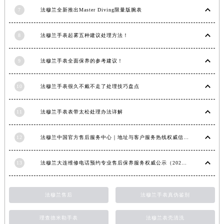
内蒙古自治区锡林郭勒盟市锡林浩特市光明街与额尔敦路交叉口法穆兰售后服务中心（需提前预约）
7
法穆兰全新推出Master Diving限量版腕表
内蒙古自治区兴安盟市乌兰浩特市兴安大街法穆兰售后服务中心（需提前预约）
8
法穆兰手表起雾五种建议处理方法！
山西省大同市平城区迎宾街法穆兰售后服务中心（需提前预约）
山西省晋城市城区黄华街法穆兰售后服务中心（需提前预约）
9
法穆兰手表全面保养的参考建议！
山西省晋中市榆次区顺城街法穆兰售后服务中心（需提前预约）
山西省临汾市尧都区解放路法穆兰售后服务中心（需提前预约）
10
法穆兰手表很久不戴不走了处理技巧盘点
山西省吕梁市离石区永宁中路与建设街交叉口法穆兰售后服务中心（需提前预约）
山西省朔州市朔城区怡西路与鄯阳西街交汇处法穆兰售后服务中心（需提前预约）
11
法穆兰手表表带太松处理办法详解
山西省忻州市忻府区和平东街与七一南路交叉口法穆兰售后服务中心（需提前预约）
山西省阳泉市郊区平阳东街与新城大道交叉口法穆兰售后服务中心（需提前预约）
12
法穆兰中国官方售后服务中心｜地址与客户服务热线权威信息通知（2026年7月最新）
山西省运城市盐湖区河东街法穆兰售后服务中心（需提前预约）
13
法穆兰大连维修电话预约专业售后保养服务权威公示（2026年7月最新）
山西省长治市潞州区英雄中路法穆兰售后服务中心（需提前预约）
山西省太原市迎泽区迎泽街道解放路15号亨得利名表维修授权店3楼法穆兰售后服务中心（需提前预约）
天津市和平区赤峰道136号天津国际金融中心26层2603室法穆兰售后服务中心（需提前预约）
法穆兰售后
法穆兰手表真伪鉴别
安徽省安庆市迎江区人民路法穆兰售后服务中心（需提前预约）
理查德米勒手表
法穆兰表壳清洗
安徽省蚌埠市蚌山区淮河路法穆兰售后服务中心（需提前预约）