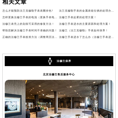
相关文章
甘肃省兰州市七里河区西津西路16号兰州中心写字楼21层2102室（需提前预约）
怎么才能预防法兰克穆勒手表表圈掉色?
法兰克穆勒手表的金属表链生锈的处理办法有哪些?
重庆市解放碑渝中区民权路28号英利国际金融中心写字楼20层01室（需提前预约）
怎样更换法穆兰手表的电池（更换手表电池）
法穆兰手表起雾的处理方案！
黑龙江省大庆市萨尔图区会战大街法穆兰售后服务中心（需提前预约）
法穆兰表壳上的划痕可采用的修复方法！
法穆兰手表进水的主要原因和处理方案！
黑龙江省鹤岗市向阳区红军路法穆兰售后服务中心（需提前预约）
帮助您解决法穆兰手表时间不准确的问题！
法穆兰（法兰克穆勒）手表如何保养！
黑龙江省黑河市爱辉区中央街法穆兰售后服务中心（需提前预约）
正确的法穆兰手表校准方法（调整周历法穆兰手表）
法穆兰手表进水了怎么办（法穆兰手表进水的处理方法）
黑龙江省鸡西市鸡冠区红军路法穆兰售后服务中心（需提前预约）
黑龙江省佳木斯市向阳区长安路法穆兰售后服务中心（需提前预约）
黑龙江省牡丹江市东安区太平路法穆兰售后服务中心（需提前预约）
法穆兰保养
黑龙江省七台河市桃山区大同街法穆兰售后服务中心（需提前预约）
黑龙江省齐齐哈尔市龙沙区龙华路法穆兰售后服务中心（需提前预约）
北京法穆兰售后服务中心
黑龙江省双鸭山市尖山区新兴大街法穆兰售后服务中心（需提前预约）
黑龙江省绥化市北林区新华街与康庄路交叉口法穆兰售后服务中心（需提前预约）
黑龙江省伊春市伊美区通河路法穆兰售后服务中心（需提前预约）
吉林省白城市洮北区明仁南街法穆兰售后服务中心（需提前预约）
吉林省白山市浑江区浑江大街法穆兰售后服务中心（需提前预约）
吉林省吉林市船营区河南街法穆兰售后服务中心（需提前预约）