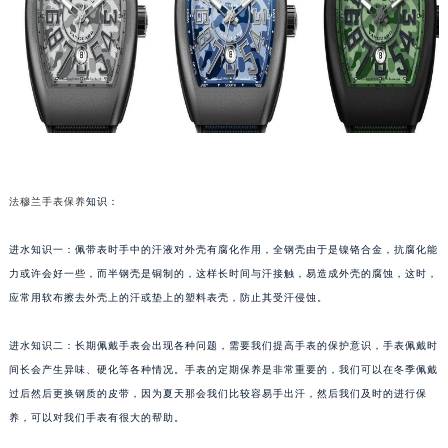
福州市鼓楼区五四路128-1号恒力城写字楼15层03室（需提前预约）
成都市锦江区人民东路6号SAC东原中心写字楼24层2406B室（需提前预约）
重庆市江北区观音桥步行街2号融恒时代广场写字楼9层902室（需提前预约）
长沙市芙蓉区定王台街道建湘路393号世茂环球金融中心写字楼（芙蓉广场）10层13室（需提前预约）
郑州市二七区铭功路10号华润大厦写字楼29层2905室（需提前预约）
太原市迎泽区解放路15号亨得利名表服务中心（品牌授权店）3层整层（需提前预约）
沈阳市沈河区中街路137号亨得利名表服务中心（品牌授权店）1层整层（需提前预约）
法穆兰手表保养
知识：
沈阳市沈河区中街路83号亨得利名表服务中心（品牌授权店）1层整层（需提前预约）
乌鲁木齐市天山区红山路26号时代广场（CCMALL）C座17层17-B（需提前预约）
进水知识一：佩带表时手中的汗液对外壳有腐化作用，全钢壳由于是镍铬合金，抗腐化能
温州市鹿城区锦绣路1067号置信广场10层1015室（需提前预约）
力或许会好一些，而半钢壳是铜制的，这样长时间与汗接触，易造成外壳的腐蚀，这时，
应常用软布擦去外壳上的汗或垫上的塑料表壳，防止其受汗侵蚀。
哈尔滨市道里区友谊西路600号富力中心T2座写字楼29层03室（需提前预约）
大连市中山区人民路15号国际金融大厦7层G室（需提前预约）
进水知识二：长期佩戴手表会出现各种问题，需要我们提高手表的保护意识，手表佩戴时
佛山市禅城区季华五路57号万科金融中心C座12层1205室（需提前预约）
间长会产生异味、硬化等各种情况。手表的定期保养是非常重要的，我们可以在冬季佩戴
东莞市东城街道鸿福东路1号民盈国贸中心T1写字楼9层907室（需提前预约）
过后然后更换钢质的皮带，因为夏天那会我们比较容易手出汗，然后我们及时的进行保
无锡市梁溪区人民中路139号恒隆广场写字楼1座11层1104室（需提前预约）
养，可以对我们手表有很大的帮助。
南通市崇川区工农路57号圆融广场写字楼16层1603室（需提前预约）