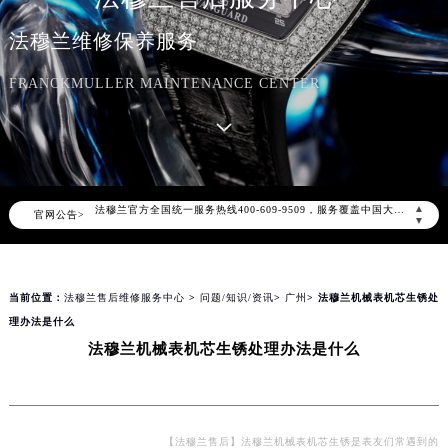
法穆兰维修保养服务
FRANCKMULLER MAINTENANCE CENTER
2026年8月法穆兰中国区售后服务网络优化升级公告
2026年8月法穆兰全国官方售后客户服务热线：400-609-9509
法穆兰官方全国统一服务热线400-609-9509，服务覆盖中国大陆、香港、澳门、台湾全部区域（非大陆需加拨“+86”）
▲
官网公告>
2026年8月法穆兰售后服务中心最新网点地址：
▼
北京市朝阳区建国门外大街甲6号华熙国际中心写字楼D座11层1102室（北京总部）（需提前预约）
北京市东城区东长安街1号东方广场写字楼W3座6层602室（需提前预约）
当前位置：
法穆兰售后维修服务中心
>
问题/知识/资讯
>
广州
> 法穆兰机械表机芯生锈处
天津市和平区赤峰道136号天津国际金融中心写字楼26层2603室（需提前预约）
理办法是什么
上海市徐汇区虹桥路3号港汇中心写字楼2座37层3705室（需提前预约）
法穆兰机械表机芯生锈处理办法是什么
上海市黄浦区南京东路299号宏伊国际广场写字楼8层806室（需提前预约）
南京市秦淮区中山南路1号（新街口）南京中心写字楼22层C1-1室（需提前预约）
常州市新北区龙锦路1590号现代传媒中心写字楼5号楼10层1008室（需提前预约）
徐州市鼓楼区淮海东路29号苏宁广场IFC国际金融中心写字楼35层3508室（需提前预约）
【法穆兰售后】法穆兰机械表机芯生锈是表友们常遇到的