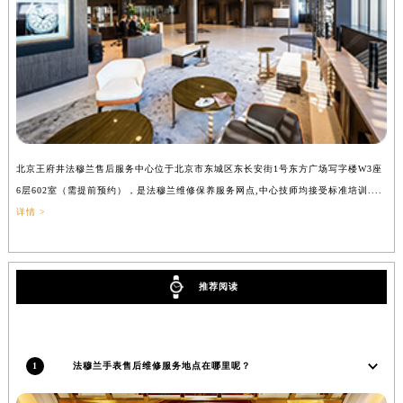
吉林省梅河口市新华街道梅河大街法穆兰售后服务中心（需提前预约）
吉林省四平市铁东区紫气大路与南九经街交汇处法穆兰售后服务中心（需提前预约）
吉林省松原市宁江区五环大街法穆兰售后服务中心（需提前预约）
吉林省通化市东昌区环通乡江南大街法穆兰售后服务中心（需提前预约）
吉林省延边市延吉市解放路法穆兰售后服务中心（需提前预约）
辽宁省鞍山市铁东区站前街法穆兰售后服务中心（需提前预约）
辽宁省本溪市平山区胜利路法穆兰售后服务中心（需提前预约）
北京王府井法穆兰售后服务中心位于北京市东城区东长安街1号东方广场写字楼W3座
上
6层602室（需提前预约），是法穆兰维修保养服务网点,中心技师均接受标准培训....
（
辽宁省朝阳市双塔区新华路法穆兰售后服务中心（需提前预约）
详情 >
辽宁省丹东市振兴区七经街法穆兰售后服务中心（需提前预约）
辽宁省抚顺市新抚区东一路法穆兰售后服务中心（需提前预约）
辽宁省阜新市海州区解放大街法穆兰售后服务中心（需提前预约）
推荐阅读
辽宁省葫芦岛市连山区中央路法穆兰售后服务中心（需提前预约）
辽宁省锦州市古塔区中央大街法穆兰售后服务中心（需提前预约）
辽宁省辽阳市白塔区新运大街法穆兰售后服务中心（需提前预约）
1
法穆兰手表售后维修服务地点在哪里呢？
辽宁省盘锦市兴隆台区石油大街法穆兰售后服务中心（需提前预约）
辽宁省铁岭市银州区南马路法穆兰售后服务中心（需提前预约）