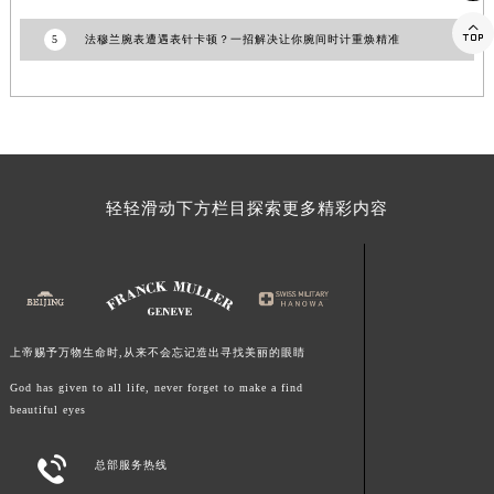
福建省三明市三元区东乾二路法穆兰售后服务中心（需提前预约）

5
法穆兰腕表遭遇表针卡顿？一招解决让你腕间时计重焕精准
福建省漳州市龙文区步港路法穆兰售后服务中心（需提前预约）
江苏省常州市新北区龙锦路1590号现代传媒中心5号楼10层1008室法穆兰售后服务中心（需提前预约）
江苏省淮安市清江浦区淮海北路法穆兰售后服务中心（需提前预约）
江苏省连云港市海州区通灌北路法穆兰售后服务中心（需提前预约）
江苏省南京市秦淮区中山南路1号南京中心22层22-C1-C3室法穆兰售后服务中心（需提前预约）
轻轻滑动下方栏目探索更多精彩内容
江苏省宿迁市宿城区西湖路法穆兰售后服务中心（需提前预约）
江苏省泰州市海陵区永定东路399号置地商务中心东塔（华润万象城）17层1706室法穆兰售后服务中心（需提前预约）
江苏省徐州市鼓楼区淮海东路29号苏宁广场IFC国际金融中心35层3508室法穆兰售后服务中心（需提前预约）
江苏省盐城市盐都区世纪大道5号盐城金融城写字楼1号楼16层1604室法穆兰售后服务中心（需提前预约）
江苏省扬州市邗江区国展路29号星耀天地写字楼1号楼18层1803室法穆兰售后服务中心（需提前预约）
上帝赐予万物生命时,从来不会忘记造出寻找美丽的眼睛
江苏省镇江市京口区中山东路法穆兰售后服务中心（需提前预约）
God has given to all life, never forget to make a find
江西省抚州市临川区赣东大道法穆兰售后服务中心（需提前预约）
beautiful eyes
江西省赣州市章贡区文清路法穆兰售后服务中心（需提前预约）
江西省吉安市吉州区井冈山大道法穆兰售后服务中心（需提前预约）

总部服务热线
江西省景德镇市珠山区珠山中路法穆兰售后服务中心（需提前预约）