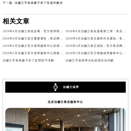
下一篇:
法穆兰手表表蒙子坏了应该咋解决
重庆市解放碑渝中区民权路28号英利国际金融中心写字楼20层01室（需提前预约）
黑龙江省大庆市萨尔图区会战大街法穆兰售后服务中心（需提前预约）
相关文章
黑龙江省鹤岗市向阳区红军路法穆兰售后服务中心（需提前预约）
黑龙江省黑河市爱辉区中央街法穆兰售后服务中心（需提前预约）
2026年6月法穆兰表友必看：官方保养维修中心搬迁新开名录
2026年6月法穆兰表友速看第三弹：售后网点迁移及新开全览
黑龙江省鸡西市鸡冠区红军路法穆兰售后服务中心（需提前预约）
2026年6月法穆兰表主重要通告：售后网点搬迁与新增
2026年6月法穆兰表主最终补充通知：售后网点迁址及新开业
2026年6月法穆兰官方保养服务中心及维修点迁移与新设补充公告
2026年5月法穆兰表主须知：官方售后网点迁址及新开
黑龙江省佳木斯市向阳区长安路法穆兰售后服务中心（需提前预约）
2026年5月法穆兰官方保养服务中心维修点搬迁及增设补充方案文件
2026年5月法穆兰官方维修保养服务中心搬迁与新设点补充确认通告原文发布完毕
黑龙江省牡丹江市东安区太平路法穆兰售后服务中心（需提前预约）
法穆兰手表表蒙子坏了处理技巧详解
法穆兰手表表带太松处理办法详解
黑龙江省七台河市桃山区大同街法穆兰售后服务中心（需提前预约）
黑龙江省齐齐哈尔市龙沙区龙华路法穆兰售后服务中心（需提前预约）
黑龙江省双鸭山市尖山区新兴大街法穆兰售后服务中心（需提前预约）
法穆兰保养
黑龙江省绥化市北林区新华街与康庄路交叉口法穆兰售后服务中心（需提前预约）
黑龙江省伊春市伊美区通河路法穆兰售后服务中心（需提前预约）
北京法穆兰售后服务中心
吉林省白城市洮北区明仁南街法穆兰售后服务中心（需提前预约）
吉林省白山市浑江区浑江大街法穆兰售后服务中心（需提前预约）
吉林省吉林市船营区河南街法穆兰售后服务中心（需提前预约）
吉林省辽源市龙山区人民大街法穆兰售后服务中心（需提前预约）