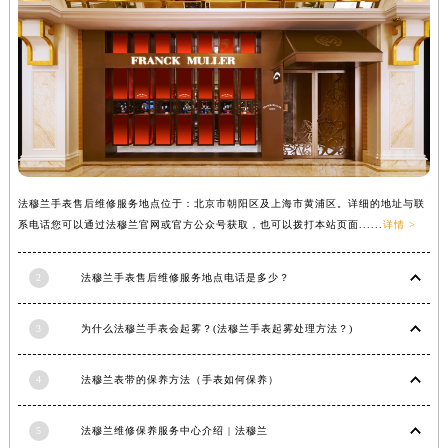
辽宁省营口市站前区市府路与渤海大街交叉口法穆兰售后服务中心（需提前预约）
辽宁省沈阳市沈河区中街路137号亨得利名表维修授权店1楼法穆兰售后服务中心（需提前预约）
辽宁省沈阳市沈河区中街路83号亨得利名表维修授权店1楼法穆兰售后服务中心（需提前预约）
北京市朝阳区建国门外大街甲6号华熙国际中心D座11层1102室法穆兰售后服务中心（北京总部）（需提前预约）
北京市东城区东长安街1号王府井东方广场W3座6层602室法穆兰售后服务中心（需提前预约）
河北省保定市竞秀区朝阳北大街北国先天下法穆兰售后服务中心（需提前预约）
内蒙古自治区阿拉善盟市左旗土尔扈特大街法穆兰售后服务中心（需提前预约）
法穆兰手表售后维修服务地点位于：北京市朝阳区及上海市黄浦区。详细的地址与联
内蒙古自治区巴彦淖尔市临河区新华街法穆兰售后服务中心（需提前预约）
系电话您可以通过法穆兰官网或官方公众号获取，也可以拨打本站页面......
详情 >
内蒙古自治区包头市青山区幸福路甲3号王府井百货名表维修法穆兰售后服务中心（需提前预约）
内蒙古自治区赤峰市红山区哈达街法穆兰售后服务中心（需提前预约）
2
法穆兰手表售后维修服务地点电话是多少？
内蒙古自治区鄂尔多斯市东胜区伊金霍洛街法穆兰售后服务中心（需提前预约）
内蒙古自治区呼伦贝尔市海拉尔区中央街法穆兰售后服务中心（需提前预约）
3
为什么法穆兰手表会起雾？(法穆兰手表起雾处理方法？)
内蒙古自治区通辽市科尔沁区明仁大街法穆兰售后服务中心（需提前预约）
4
法穆兰表带的保养方法（手表如何保养）
内蒙古自治区乌海市海勃湾区人民南路法穆兰售后服务中心（需提前预约）
内蒙古自治区乌兰察布市集宁区恩和大街法穆兰售后服务中心（需提前预约）
5
法穆兰维修保养服务中心介绍 | 法穆兰
内蒙古自治区锡林郭勒盟市锡林浩特市光明街与额尔敦路交叉口法穆兰售后服务中心（需提前预约）