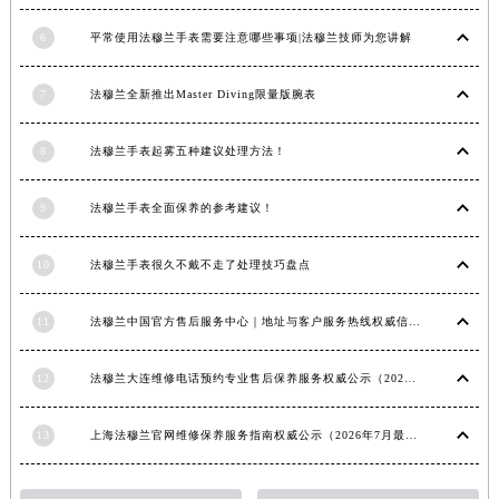
内蒙古自治区兴安盟市乌兰浩特市兴安大街法穆兰售后服务中心（需提前预约）
6
平常使用法穆兰手表需要注意哪些事项|法穆兰技师为您讲解
山西省大同市平城区迎宾街法穆兰售后服务中心（需提前预约）
山西省晋城市城区黄华街法穆兰售后服务中心（需提前预约）
7
法穆兰全新推出Master Diving限量版腕表
山西省晋中市榆次区顺城街法穆兰售后服务中心（需提前预约）
山西省临汾市尧都区解放路法穆兰售后服务中心（需提前预约）
8
法穆兰手表起雾五种建议处理方法！
山西省吕梁市离石区永宁中路与建设街交叉口法穆兰售后服务中心（需提前预约）
9
法穆兰手表全面保养的参考建议！
山西省朔州市朔城区怡西路与鄯阳西街交汇处法穆兰售后服务中心（需提前预约）
山西省忻州市忻府区和平东街与七一南路交叉口法穆兰售后服务中心（需提前预约）
10
法穆兰手表很久不戴不走了处理技巧盘点
山西省阳泉市郊区平阳东街与新城大道交叉口法穆兰售后服务中心（需提前预约）
山西省运城市盐湖区河东街法穆兰售后服务中心（需提前预约）
11
法穆兰中国官方售后服务中心｜地址与客户服务热线权威信息通知（2026年7月最新）
山西省长治市潞州区英雄中路法穆兰售后服务中心（需提前预约）
山西省太原市迎泽区迎泽街道解放路15号亨得利名表维修授权店3楼法穆兰售后服务中心（需提前预约）
12
法穆兰大连维修电话预约专业售后保养服务权威公示（2026年7月最新）
天津市和平区赤峰道136号天津国际金融中心26层2603室法穆兰售后服务中心（需提前预约）
安徽省安庆市迎江区人民路法穆兰售后服务中心（需提前预约）
13
上海法穆兰官网维修保养服务指南权威公示（2026年7月最新）
安徽省蚌埠市蚌山区淮河路法穆兰售后服务中心（需提前预约）
安徽省亳州市谯城区魏武大道法穆兰售后服务中心（需提前预约）