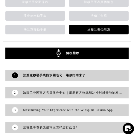
法穆兰手全面保养
法穆兰手表真伪鉴别
安徽省池州市贵池区长江路法穆兰售后服务中心（需提前预约）
安徽省滁州市琅琊区南谯北路法穆兰售后服务中心（需提前预约）
理查德米勒手表
法穆兰售后
安徽省阜阳市颍州区颍州北路法穆兰售后服务中心（需提前预约）
法兰克穆勒手表
法穆兰表壳清洗
安徽省淮北市相山区淮海路法穆兰售后服务中心（需提前预约）
安徽省淮南市田家庵区国庆中路法穆兰售后服务中心（需提前预约）
安徽省黄山市屯溪区黄山西路法穆兰售后服务中心（需提前预约）
随机推荐
安徽省六安市金安区解放中路法穆兰售后服务中心（需提前预约）
安徽省马鞍山市雨山区湖南西路法穆兰售后服务中心（需提前预约）
安徽省宿州市埇桥区人民中路法穆兰售后服务中心（需提前预约）
1
法兰克穆勒手表防水圈老化，维修指南来了
安徽省铜陵市铜官区石城大道法穆兰售后服务中心（需提前预约）
安徽省芜湖市镜湖区中山路步行街法穆兰售后服务中心（需提前预约）
2
法穆兰中国官方售后服务中心｜最新官方热线和24小时维修地址权威信息通知（2026年7月最新）
安徽省宣城市宣州区叠嶂西路法穆兰售后服务中心（需提前预约）
福建省龙岩市新罗区九一南路法穆兰售后服务中心（需提前预约）
3
Maximizing Your Experience with the Winspirit Casino App
福建省南平市建阳区人民西路法穆兰售后服务中心（需提前预约）
福建省宁德市蕉城区天湖东路法穆兰售后服务中心（需提前预约）

4
法穆兰手表表壳损坏应怎样进行处理?
福建省莆田市城厢区霞林街道荔华东大道法穆兰售后服务中心（需提前预约）