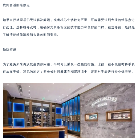
找到合适的维修点
成都市锦江区人民东路6号SAC东原中心写字楼24层2406B室（需提前预约）
重庆市江北区观音桥步行街2号融恒时代广场写字楼9层902室（需提前预约）
如果自行处理后仍无法解决问题，或者机芯生锈较为严重，可能需要送到专业的维修点进
长沙市芙蓉区定王台街道建湘路393号世茂环球金融中心写字楼（芙蓉广场）10层13室（需提前预约）
行处理。选择维修点时，请确保其具备相应的技术能力和良好的口碑。在送修前，最好先
郑州市二七区铭功路10号华润大厦写字楼29层2905室（需提前预约）
了解清楚维修流程和大致的时间安排。
太原市迎泽区解放路15号亨得利名表服务中心（品牌授权店）3层整层（需提前预约）
沈阳市沈河区中街路137号亨得利名表服务中心（品牌授权店）1层整层（需提前预约）
预防措施
沈阳市沈河区中街路83号亨得利名表服务中心（品牌授权店）1层整层（需提前预约）
为了避免未来再次发生类似问题，平时可以采取一些预防措施。比如，在不佩戴时将手表
乌鲁木齐市天山区红山路26号时代广场（CCMALL）C座17层17-B（需提前预约）
存放在干燥、通风的地方；避免长时间暴露在潮湿环境中；定期对手表进行专业保养等。
温州市鹿城区锦绣路1067号置信广场10层1015室（需提前预约）
哈尔滨市道里区友谊西路600号富力中心T2座写字楼29层03室（需提前预约）
大连市中山区人民路15号国际金融大厦7层G室（需提前预约）
佛山市禅城区季华五路57号万科金融中心C座12层1205室（需提前预约）
东莞市东城街道鸿福东路1号民盈国贸中心T1写字楼9层907室（需提前预约）
无锡市梁溪区人民中路139号恒隆广场写字楼1座11层1104室（需提前预约）
南通市崇川区工农路57号圆融广场写字楼16层1603室（需提前预约）
苏州市苏州工业园区星港街199号苏州中心办公楼C座22层08室（需提前预约）