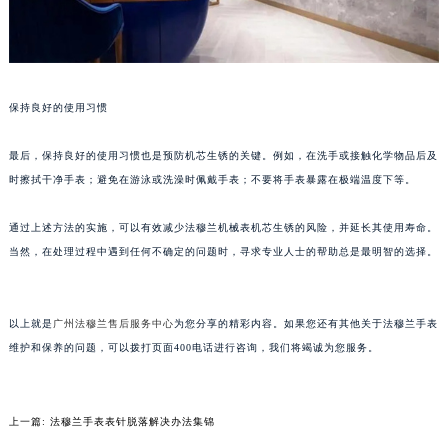
武汉市江汉区解放大道686号世界贸易大厦38层09室（需提前预约）
南宁市青秀区金湖路59号地王大厦12楼1224室（需提前预约）
合肥市蜀山区潜山路111号万象城华润大厦B座12楼03室（需提前预约）
泉州市丰泽区宝洲路729号浦西万达中心写字楼A座7楼709室（需提前预约）
保持良好的使用习惯
青岛市南区山东路6号华润大厦B座22层04室（需提前预约）
最后，保持良好的使用习惯也是预防机芯生锈的关键。例如，在洗手或接触化学物品后及
烟台市芝罘区胜利路139号万达金融中心A座907室（需提前预约）
时擦拭干净手表；避免在游泳或洗澡时佩戴手表；不要将手表暴露在极端温度下等。
长春市朝阳区西安大路727号中银大厦A座(旺进大厦)18层09室（需提前预约）
贵阳市南明区都司高架桥路33号亨特国际金融中心14楼14D（需提前预约）
通过上述方法的实施，可以有效减少法穆兰机械表机芯生锈的风险，并延长其使用寿命。
昆明市盘龙区北京路928号同德昆明广场写字楼10层06室（需提前预约）
当然，在处理过程中遇到任何不确定的问题时，寻求专业人士的帮助总是最明智的选择。
石家庄市长安区中山东路39号勒泰中心写字楼B座13层07室（需提前预约）
西安市碑林区南关正街88号华侨城长安国际中心E座6楼10室（需提前预约）
以上就是
广州法穆兰售后服务中心
为您分享的精彩内容。如果您还有其他关于法穆兰手表
海口市龙华区金贸东路5号海口华润大厦B座17层1707室（需提前预约）
维护和保养的问题，可以拨打页面400电话进行咨询，我们将竭诚为您服务。
唐山市路南区新华东道100号万达广场写字楼A座10层1002室（需提前预约）
台州市椒江区东海大道1800号腾达中心东1幢20楼2002室（需提前预约）
内蒙古自治区呼和浩特市玉泉区大学西街70号华润万象城写字楼（鄂尔多斯大厦）23层2326室（需提前预约）
上一篇:
法穆兰手表表针脱落解决办法集锦
甘肃省兰州市七里河区西津西路16号兰州中心写字楼21层2102室（需提前预约）