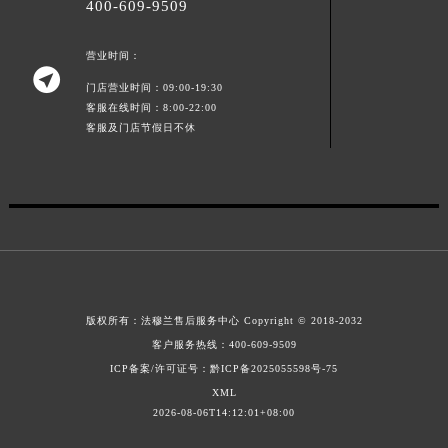
400-609-9509
江西省九江市浔阳区浔阳路法穆兰售后服务中心（需提前预约）
江西省南昌市红谷滩新区红谷中大道998号绿地双子塔（中央广场）A1座办公楼14层1407室法穆兰售后服务中心（需提前预约）
营业时间：

江西省萍乡市安源区萍安北大道与康庄路交叉口法穆兰售后服务中心（需提前预约）
门店营业时间：09:00-19:30
江西省上饶市信州区滨江西路法穆兰售后服务中心（需提前预约）
客服在线时间：8:00-22:00
客服及门店节假日不休
江西省新余市渝水区北湖西路法穆兰售后服务中心（需提前预约）
江西省宜春市袁州区中山中路法穆兰售后服务中心（需提前预约）
江西省鹰潭市月湖区胜利东路法穆兰售后服务中心（需提前预约）
山东省德州市德城区东风中路法穆兰售后服务中心（需提前预约）
山东省东营市东营区济南路法穆兰售后服务中心（需提前预约）
山东省济南市历下区经十路11111号华润中心写字楼（万象城）15层1508室法穆兰售后服务中心（需提前预约）
山东省济宁市任城区太白楼路法穆兰售后服务中心（需提前预约）
版权所有：
法穆兰售后服务中心
Copyright © 2018-2032
山东省莱芜市文化南路8号银座商城名表维修一楼名表维修法穆兰售后服务中心（需提前预约）
客户服务热线：
400-609-9509
山东省临沂市兰山区解放路法穆兰售后服务中心（需提前预约）
ICP备案/许可证号：黔ICP备2025055598号-75
山东省日照市东港区烟台路法穆兰售后服务中心（需提前预约）
XML
山东省泰安市泰山区财源街道泰山大街法穆兰售后服务中心（需提前预约）
2026-08-06T14:12:01+08:00
山东省威海市环翠区新威海路89号振华商厦一楼名表维修法穆兰售后服务中心（需提前预约）