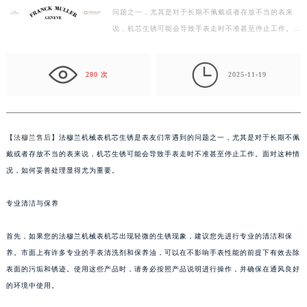
问题之一，尤其是对于长期不佩戴或者存放不当的表来
扬州市邗江区国展路29号星耀天地写字楼1号楼18层1803室（需提前预约）
说，机芯生锈可能会导致手表走时不准甚至停止工作。面
盐城市盐都区世纪大道5号盐城金融城写字楼1号楼16层1604室（需提前预约）
对这种情况，如何妥善处理显得尤为重要。 专业清洁与
泰州市海陵区永定东路399号置地商务中心东塔写字楼（华润万象城）17层1706室（需提前预约）
保…

宁波市江北区大闸南路500号来福士广场办公楼20层2009室（需提前预约）
280 次
2025-11-19
杭州市上城区钱江路1366号华润大厦写字楼A座5层503-5室（需提前预约）
金华市金东区东市南街777号金华万达广场写字楼4号楼22层2209室（需提前预约）
绍兴市越城区胜利东路379号世茂天际中心写字楼8层805室（需提前预约）
【
法穆兰售后
】法穆兰机械表机芯生锈是表友们常遇到的问题之一，尤其是对于长期不佩
嘉兴市南湖区广益路705号嘉兴世界贸易中心写字楼A座13层1304室（需提前预约）
戴或者存放不当的表来说，机芯生锈可能会导致手表走时不准甚至停止工作。面对这种情
南昌市红谷滩新区红谷中大道998号绿地双子塔（中央广场）A1座办公楼14层07室（需提前预约）
况，如何妥善处理显得尤为重要。
济南市历下区经十路11111号华润中心写字楼（万象城）15层1508室（需提前预约）
专业清洁与保养
广州市天河区天河路230号万菱汇国际中心写字楼A塔7层704室（需提前预约）
广州市越秀区环市东路371-375号世界贸易中心大厦南塔写字楼15层07室（需提前预约）
首先，如果您的法穆兰机械表机芯出现轻微的生锈现象，建议您先进行专业的清洁和保
深圳市罗湖区深南东路5001号华润大厦写字楼17层1701室（需提前预约）
养。市面上有许多专业的手表清洗剂和保养油，可以在不影响手表性能的前提下有效去除
惠州市惠城区江北文昌一路7号华贸大厦写字楼1座30层05室（需提前预约）
表面的污垢和锈迹。使用这些产品时，请务必按照产品说明进行操作，并确保在通风良好
厦门市思明区湖滨东路95号华润大厦写字楼B座11层1104室（需提前预约）
的环境中使用。
福州市鼓楼区五四路128-1号恒力城写字楼15层03室（需提前预约）