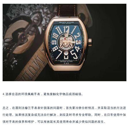
苏州市苏州工业园区星港街199号苏州中心办公楼C座22层08室（需提前预约）
武汉市江汉区解放大道686号世界贸易大厦38层09室（需提前预约）
南宁市青秀区金湖路59号地王大厦12楼1224室（需提前预约）
合肥市蜀山区潜山路111号万象城华润大厦B座12楼03室（需提前预约）
泉州市丰泽区宝洲路729号浦西万达中心写字楼A座7楼709室（需提前预约）
青岛市南区山东路6号华润大厦B座22层04室（需提前预约）
烟台市芝罘区胜利路139号万达金融中心A座907室（需提前预约）
长春市朝阳区西安大路727号中银大厦A座(旺进大厦)18层09室（需提前预约）
贵阳市南明区都司高架桥路33号亨特国际金融中心14楼14D（需提前预约）
昆明市盘龙区北京路928号同德昆明广场写字楼10层06室（需提前预约）
石家庄市长安区中山东路39号勒泰中心写字楼B座13层07室（需提前预约）
4.选择合适的环境佩戴手表，避免接触化学物品或强磁场。
西安市碑林区南关正街88号华侨城长安国际中心E座6楼10室（需提前预约）
海口市龙华区金贸东路5号海口华润大厦B座17层1707室（需提前预约）
总之，在遇到法穆兰手表表针脱落的问题时，首先要冷静分析情况，并采取适当的方法进
唐山市路南区新华东道100号万达广场写字楼A座10层1002室（需提前预约）
行处理。如果情况复杂或无法自行解决，则应及时寻求专业帮助。同时，在日常使用中加
台州市椒江区东海大道1800号腾达中心东1幢20楼2002室（需提前预约）
强对手表的保养和维护，可以有效延长其使用寿命并减少类似问题的发生。
内蒙古自治区呼和浩特市玉泉区大学西街70号华润万象城写字楼（鄂尔多斯大厦）23层2326室（需提前预约）