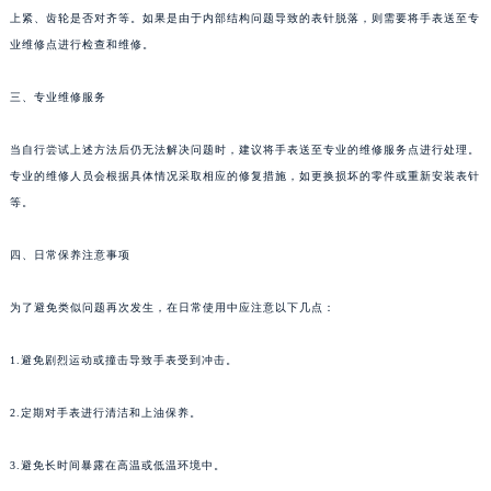
上紧、齿轮是否对齐等。如果是由于内部结构问题导致的表针脱落，则需要将手表送至专
福州市鼓楼区五四路128-1号恒力城写字楼15层03室（需提前预约）
业维修点进行检查和维修。
成都市锦江区人民东路6号SAC东原中心写字楼24层2406B室（需提前预约）
重庆市江北区观音桥步行街2号融恒时代广场写字楼9层902室（需提前预约）
三、专业维修服务
长沙市芙蓉区定王台街道建湘路393号世茂环球金融中心写字楼（芙蓉广场）10层13室（需提前预约）
郑州市二七区铭功路10号华润大厦写字楼29层2905室（需提前预约）
当自行尝试上述方法后仍无法解决问题时，建议将手表送至专业的维修服务点进行处理。
太原市迎泽区解放路15号亨得利名表服务中心（品牌授权店）3层整层（需提前预约）
专业的维修人员会根据具体情况采取相应的修复措施，如更换损坏的零件或重新安装表针
等。
沈阳市沈河区中街路137号亨得利名表服务中心（品牌授权店）1层整层（需提前预约）
沈阳市沈河区中街路83号亨得利名表服务中心（品牌授权店）1层整层（需提前预约）
四、日常保养注意事项
乌鲁木齐市天山区红山路26号时代广场（CCMALL）C座17层17-B（需提前预约）
温州市鹿城区锦绣路1067号置信广场10层1015室（需提前预约）
为了避免类似问题再次发生，在日常使用中应注意以下几点：
哈尔滨市道里区友谊西路600号富力中心T2座写字楼29层03室（需提前预约）
大连市中山区人民路15号国际金融大厦7层G室（需提前预约）
1.避免剧烈运动或撞击导致手表受到冲击。
佛山市禅城区季华五路57号万科金融中心C座12层1205室（需提前预约）
2.定期对手表进行清洁和上油保养。
东莞市东城街道鸿福东路1号民盈国贸中心T1写字楼9层907室（需提前预约）
无锡市梁溪区人民中路139号恒隆广场写字楼1座11层1104室（需提前预约）
3.避免长时间暴露在高温或低温环境中。
南通市崇川区工农路57号圆融广场写字楼16层1603室（需提前预约）