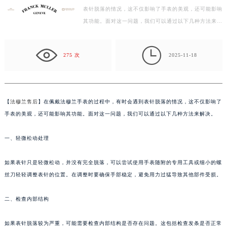
表针脱落的情况，这不仅影响了手表的美观，还可能影响
徐州市鼓楼区淮海东路29号苏宁广场IFC国际金融中心写字楼35层3508室（需提前预约）
其功能。面对这一问题，我们可以通过以下几种方法来解
扬州市邗江区国展路29号星耀天地写字楼1号楼18层1803室（需提前预约）
决。 一、轻微松动处理 如果表针只是轻微松动，并没…
盐城市盐都区世纪大道5号盐城金融城写字楼1号楼16层1604室（需提前预约）

泰州市海陵区永定东路399号置地商务中心东塔写字楼（华润万象城）17层1706室（需提前预约）
275 次
2025-11-18
宁波市江北区大闸南路500号来福士广场办公楼20层2009室（需提前预约）
杭州市上城区钱江路1366号华润大厦写字楼A座5层503-5室（需提前预约）
金华市金东区东市南街777号金华万达广场写字楼4号楼22层2209室（需提前预约）
【
法穆兰售后
】在佩戴法穆兰手表的过程中，有时会遇到表针脱落的情况，这不仅影响了
绍兴市越城区胜利东路379号世茂天际中心写字楼8层805室（需提前预约）
手表的美观，还可能影响其功能。面对这一问题，我们可以通过以下几种方法来解决。
嘉兴市南湖区广益路705号嘉兴世界贸易中心写字楼A座13层1304室（需提前预约）
南昌市红谷滩新区红谷中大道998号绿地双子塔（中央广场）A1座办公楼14层07室（需提前预约）
一、轻微松动处理
济南市历下区经十路11111号华润中心写字楼（万象城）15层1508室（需提前预约）
如果表针只是轻微松动，并没有完全脱落，可以尝试使用手表随附的专用工具或细小的螺
广州市天河区天河路230号万菱汇国际中心写字楼A塔7层704室（需提前预约）
丝刀轻轻调整表针的位置。在调整时要确保手部稳定，避免用力过猛导致其他部件受损。
广州市越秀区环市东路371-375号世界贸易中心大厦南塔写字楼15层07室（需提前预约）
深圳市罗湖区深南东路5001号华润大厦写字楼17层1701室（需提前预约）
二、检查内部结构
惠州市惠城区江北文昌一路7号华贸大厦写字楼1座30层05室（需提前预约）
厦门市思明区湖滨东路95号华润大厦写字楼B座11层1104室（需提前预约）
如果表针脱落较为严重，可能需要检查内部结构是否存在问题。这包括检查发条是否正常