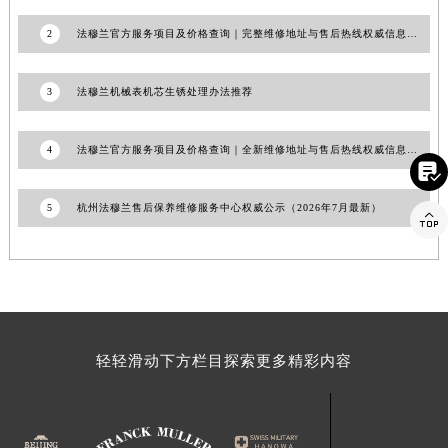
福建省莆田市城厢区霞林街道荔华东大道法穆兰售后服务中心（需提前预约）
2
法穆兰官方服务项目及价格查询｜完整维修地址与售后热线权威信息声明（2026年7月最新）
福建省三明市三元区东乾二路法穆兰售后服务中心（需提前预约）
福建省漳州市龙文区步港路法穆兰售后服务中心（需提前预约）
3
法穆兰机械表机芯生锈处理办法推荐
江苏省常州市新北区龙锦路1590号现代传媒中心5号楼10层1008室法穆兰售后服务中心（需提前预约）
江苏省淮安市清江浦区淮海北路法穆兰售后服务中心（需提前预约）
4
法穆兰官方服务项目及价格查询｜全新维修地址与售后热线权威信息声明（2026年7月最新）
江苏省连云港市海州区通灌北路法穆兰售后服务中心（需提前预约）

江苏省南京市秦淮区中山南路1号南京中心22层22-C1-C3室法穆兰售后服务中心（需提前预约）
5
杭州法穆兰售后保养维修服务中心权威公示（2026年7月最新）

江苏省宿迁市宿城区西湖路法穆兰售后服务中心（需提前预约）
江苏省泰州市海陵区永定东路399号置地商务中心东塔（华润万象城）17层1706室法穆兰售后服务中心（需提前预约）
江苏省徐州市鼓楼区淮海东路29号苏宁广场IFC国际金融中心35层3508室法穆兰售后服务中心（需提前预约）
江苏省盐城市盐都区世纪大道5号盐城金融城写字楼1号楼16层1604室法穆兰售后服务中心（需提前预约）
江苏省扬州市邗江区国展路29号星耀天地写字楼1号楼18层1803室法穆兰售后服务中心（需提前预约）
江苏省镇江市京口区中山东路法穆兰售后服务中心（需提前预约）
轻轻滑动下方栏目探索更多精彩内容
江西省抚州市临川区赣东大道法穆兰售后服务中心（需提前预约）
江西省赣州市章贡区文清路法穆兰售后服务中心（需提前预约）
江西省吉安市吉州区井冈山大道法穆兰售后服务中心（需提前预约）