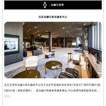
吉林省辽源市龙山区人民大街法穆兰售后服务中心（需提前预约）
法穆兰保养
吉林省梅河口市新华街道梅河大街法穆兰售后服务中心（需提前预约）
北京法穆兰售后服务中心
吉林省四平市铁东区紫气大路与南九经街交汇处法穆兰售后服务中心（需提前预约）
吉林省松原市宁江区五环大街法穆兰售后服务中心（需提前预约）
吉林省通化市东昌区环通乡江南大街法穆兰售后服务中心（需提前预约）
吉林省延边市延吉市解放路法穆兰售后服务中心（需提前预约）
辽宁省鞍山市铁东区站前街法穆兰售后服务中心（需提前预约）
辽宁省本溪市平山区胜利路法穆兰售后服务中心（需提前预约）
辽宁省朝阳市双塔区新华路法穆兰售后服务中心（需提前预约）
辽宁省丹东市振兴区七经街法穆兰售后服务中心（需提前预约）
辽宁省抚顺市新抚区东一路法穆兰售后服务中心（需提前预约）
辽宁省阜新市海州区解放大街法穆兰售后服务中心（需提前预约）
辽宁省葫芦岛市连山区中央路法穆兰售后服务中心（需提前预约）
北京王府井法穆兰售后服务中心位于北京市东城区东长安街1号东方广场写字楼W3座
上
6层602室（需提前预约），是法穆兰维修保养服务网点,中心技师均接受标准培训....
（
辽宁省锦州市古塔区中央大街法穆兰售后服务中心（需提前预约）
详情 >
辽宁省辽阳市白塔区新运大街法穆兰售后服务中心（需提前预约）
辽宁省盘锦市兴隆台区石油大街法穆兰售后服务中心（需提前预约）