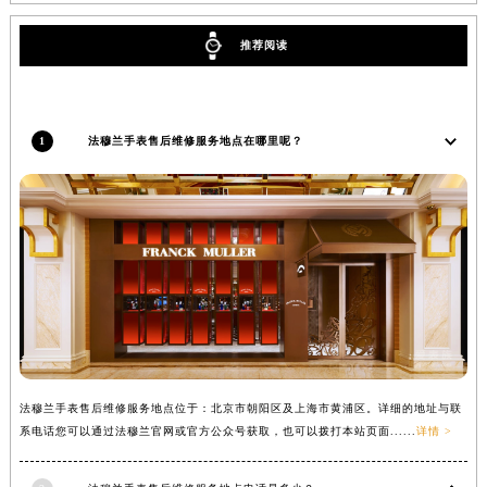
辽宁省铁岭市银州区南马路法穆兰售后服务中心（需提前预约）
推荐阅读
辽宁省营口市站前区市府路与渤海大街交叉口法穆兰售后服务中心（需提前预约）
辽宁省沈阳市沈河区中街路137号亨得利名表维修授权店1楼法穆兰售后服务中心（需提前预约）
辽宁省沈阳市沈河区中街路83号亨得利名表维修授权店1楼法穆兰售后服务中心（需提前预约）
1
法穆兰手表售后维修服务地点在哪里呢？
北京市朝阳区建国门外大街甲6号华熙国际中心D座11层1102室法穆兰售后服务中心（北京总部）（需提前预约）
北京市东城区东长安街1号王府井东方广场W3座6层602室法穆兰售后服务中心（需提前预约）
河北省保定市竞秀区朝阳北大街北国先天下法穆兰售后服务中心（需提前预约）
内蒙古自治区阿拉善盟市左旗土尔扈特大街法穆兰售后服务中心（需提前预约）
内蒙古自治区巴彦淖尔市临河区新华街法穆兰售后服务中心（需提前预约）
内蒙古自治区包头市青山区幸福路甲3号王府井百货名表维修法穆兰售后服务中心（需提前预约）
内蒙古自治区赤峰市红山区哈达街法穆兰售后服务中心（需提前预约）
内蒙古自治区鄂尔多斯市东胜区伊金霍洛街法穆兰售后服务中心（需提前预约）
内蒙古自治区呼伦贝尔市海拉尔区中央街法穆兰售后服务中心（需提前预约）
法穆兰手表售后维修服务地点位于：北京市朝阳区及上海市黄浦区。详细的地址与联
内蒙古自治区通辽市科尔沁区明仁大街法穆兰售后服务中心（需提前预约）
系电话您可以通过法穆兰官网或官方公众号获取，也可以拨打本站页面......
详情 >
内蒙古自治区乌海市海勃湾区人民南路法穆兰售后服务中心（需提前预约）
内蒙古自治区乌兰察布市集宁区恩和大街法穆兰售后服务中心（需提前预约）