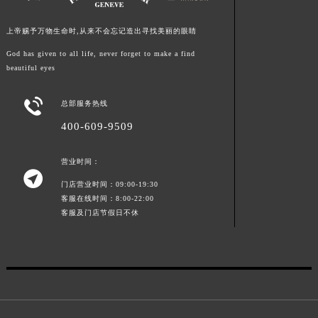
江西省景德镇市珠山区珠山中路法穆兰售后服务中心（需提前预约）
上帝赐予万物生命时,从来不会忘记造出寻找美丽的眼睛
江西省九江市浔阳区浔阳路法穆兰售后服务中心（需提前预约）
江西省南昌市红谷滩新区红谷中大道998号绿地双子塔（中央广场）A1座办公楼14层1407室法穆兰售后服务中心（需提前预约）
God has given to all life, never forget to make a find
beautiful eyes
江西省萍乡市安源区萍安北大道与康庄路交叉口法穆兰售后服务中心（需提前预约）
江西省上饶市信州区滨江西路法穆兰售后服务中心（需提前预约）

总部服务热线
江西省新余市渝水区北湖西路法穆兰售后服务中心（需提前预约）
400-609-9509
江西省宜春市袁州区中山中路法穆兰售后服务中心（需提前预约）
江西省鹰潭市月湖区胜利东路法穆兰售后服务中心（需提前预约）
营业时间：

山东省德州市德城区东风中路法穆兰售后服务中心（需提前预约）
门店营业时间：09:00-19:30
山东省东营市东营区济南路法穆兰售后服务中心（需提前预约）
客服在线时间：8:00-22:00
山东省济南市历下区经十路11111号华润中心写字楼（万象城）15层1508室法穆兰售后服务中心（需提前预约）
客服及门店节假日不休
山东省济宁市任城区太白楼路法穆兰售后服务中心（需提前预约）
山东省莱芜市文化南路8号银座商城名表维修一楼名表维修法穆兰售后服务中心（需提前预约）
山东省临沂市兰山区解放路法穆兰售后服务中心（需提前预约）
山东省日照市东港区烟台路法穆兰售后服务中心（需提前预约）
山东省泰安市泰山区财源街道泰山大街法穆兰售后服务中心（需提前预约）