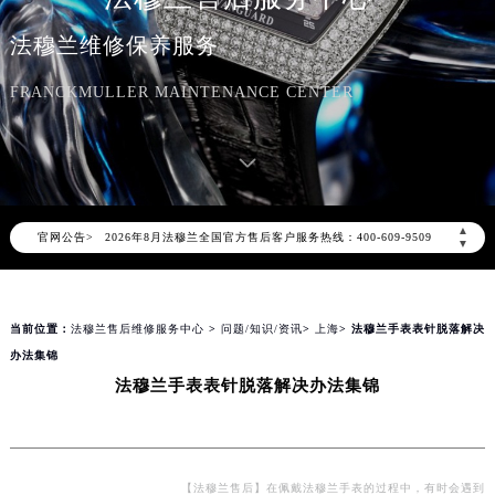
法穆兰维修保养服务
FRANCKMULLER MAINTENANCE CENTER
2026年8月法穆兰中国区售后服务网络优化升级公告
2026年8月法穆兰全国官方售后客户服务热线：400-609-9509
▲
官网公告>
法穆兰官方全国统一服务热线400-609-9509，服务覆盖中国大陆、香港、澳门、台湾全部区域（非大陆需加拨“+86”）
▼
2026年8月法穆兰售后服务中心最新网点地址：
北京市朝阳区建国门外大街甲6号华熙国际中心写字楼D座11层1102室（北京总部）（需提前预约）
当前位置：
法穆兰售后维修服务中心
>
问题/知识/资讯
>
上海
> 法穆兰手表表针脱落解决
北京市东城区东长安街1号东方广场写字楼W3座6层602室（需提前预约）
办法集锦
天津市和平区赤峰道136号天津国际金融中心写字楼26层2603室（需提前预约）
法穆兰手表表针脱落解决办法集锦
上海市徐汇区虹桥路3号港汇中心写字楼2座37层3705室（需提前预约）
上海市黄浦区南京东路299号宏伊国际广场写字楼8层806室（需提前预约）
南京市秦淮区中山南路1号（新街口）南京中心写字楼22层C1-1室（需提前预约）
常州市新北区龙锦路1590号现代传媒中心写字楼5号楼10层1008室（需提前预约）
【法穆兰售后】在佩戴法穆兰手表的过程中，有时会遇到