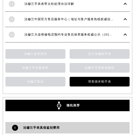
11
法穆兰手表表带太松处理办法详解
安徽省亳州市谯城区魏武大道法穆兰售后服务中心（需提前预约）
安徽省池州市贵池区长江路法穆兰售后服务中心（需提前预约）
12
法穆兰中国官方售后服务中心｜地址与客户服务热线权威信息通知（2026年7月最新）
安徽省滁州市琅琊区南谯北路法穆兰售后服务中心（需提前预约）
安徽省阜阳市颍州区颍州北路法穆兰售后服务中心（需提前预约）
13
法穆兰大连维修电话预约专业售后保养服务权威公示（2026年7月最新）
安徽省淮北市相山区淮海路法穆兰售后服务中心（需提前预约）
安徽省淮南市田家庵区国庆中路法穆兰售后服务中心（需提前预约）
法穆兰表壳清洗
法兰克穆勒手表
安徽省黄山市屯溪区黄山西路法穆兰售后服务中心（需提前预约）
安徽省六安市金安区解放中路法穆兰售后服务中心（需提前预约）
法穆兰手全面保养
法穆兰手表真伪鉴别
安徽省马鞍山市雨山区湖南西路法穆兰售后服务中心（需提前预约）
法穆兰售后
理查德米勒手表
安徽省宿州市埇桥区人民中路法穆兰售后服务中心（需提前预约）
安徽省铜陵市铜官区石城大道法穆兰售后服务中心（需提前预约）
安徽省芜湖市镜湖区中山路步行街法穆兰售后服务中心（需提前预约）
随机推荐
安徽省宣城市宣州区叠嶂西路法穆兰售后服务中心（需提前预约）
福建省龙岩市新罗区九一南路法穆兰售后服务中心（需提前预约）
福建省南平市建阳区人民西路法穆兰售后服务中心（需提前预约）
1
法穆兰手表真假鉴别费用
福建省宁德市蕉城区天湖东路法穆兰售后服务中心（需提前预约）