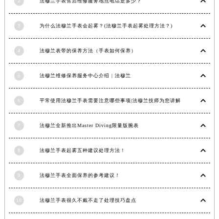
2
法穆兰手表售后维修服务地点电话是多少？
内蒙古自治区锡林郭勒盟市锡林浩特市光明街与额尔敦路交叉口法穆兰售后服务中心（需提前预约）
内蒙古自治区兴安盟市乌兰浩特市兴安大街法穆兰售后服务中心（需提前预约）
3
为什么法穆兰手表会起雾？(法穆兰手表起雾处理方法？)
山西省大同市平城区迎宾街法穆兰售后服务中心（需提前预约）
山西省晋城市城区黄华街法穆兰售后服务中心（需提前预约）
4
法穆兰表带的保养方法（手表如何保养）
山西省晋中市榆次区顺城街法穆兰售后服务中心（需提前预约）
5
法穆兰维修保养服务中心介绍 | 法穆兰
山西省临汾市尧都区解放路法穆兰售后服务中心（需提前预约）
山西省吕梁市离石区永宁中路与建设街交叉口法穆兰售后服务中心（需提前预约）
6
平常使用法穆兰手表需要注意哪些事项|法穆兰技师为您讲解
山西省朔州市朔城区怡西路与鄯阳西街交汇处法穆兰售后服务中心（需提前预约）
山西省忻州市忻府区和平东街与七一南路交叉口法穆兰售后服务中心（需提前预约）
7
法穆兰全新推出Master Diving限量版腕表
山西省阳泉市郊区平阳东街与新城大道交叉口法穆兰售后服务中心（需提前预约）
山西省运城市盐湖区河东街法穆兰售后服务中心（需提前预约）
8
法穆兰手表起雾五种建议处理方法！
山西省长治市潞州区英雄中路法穆兰售后服务中心（需提前预约）
山西省太原市迎泽区迎泽街道解放路15号亨得利名表维修授权店3楼法穆兰售后服务中心（需提前预约）
9
法穆兰手表全面保养的参考建议！
天津市和平区赤峰道136号天津国际金融中心26层2603室法穆兰售后服务中心（需提前预约）
10
法穆兰手表很久不戴不走了处理技巧盘点
安徽省安庆市迎江区人民路法穆兰售后服务中心（需提前预约）
安徽省蚌埠市蚌山区淮河路法穆兰售后服务中心（需提前预约）