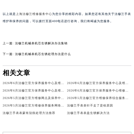
甘肃省兰州市七里河区西津西路16号兰州中心写字楼21层2102室（需提前预约）
以上就是
上海法穆兰维修服务中心
为您分享的精彩内容。如果您还有其他关于法穆兰手表
重庆市解放碑渝中区民权路28号英利国际金融中心写字楼20层01室（需提前预约）
维护和保养的问题，可以拨打页面400电话进行咨询，我们将竭诚为您服务。
黑龙江省大庆市萨尔图区会战大街法穆兰售后服务中心（需提前预约）
黑龙江省鹤岗市向阳区红军路法穆兰售后服务中心（需提前预约）
黑龙江省黑河市爱辉区中央街法穆兰售后服务中心（需提前预约）
上一篇:
法穆兰机械表机芯生锈解决办法集锦
黑龙江省鸡西市鸡冠区红军路法穆兰售后服务中心（需提前预约）
下一篇:
法穆兰机械表机芯生锈处理办法是什么
黑龙江省佳木斯市向阳区长安路法穆兰售后服务中心（需提前预约）
黑龙江省牡丹江市东安区太平路法穆兰售后服务中心（需提前预约）
相关文章
黑龙江省七台河市桃山区大同街法穆兰售后服务中心（需提前预约）
黑龙江省齐齐哈尔市龙沙区龙华路法穆兰售后服务中心（需提前预约）
2026年6月法穆兰官方保养服务中心及维修点迁移新设补充公告
2026年6月法穆兰官方保养服务中心及维修点迁移新设补充公告原文内容公示
黑龙江省双鸭山市尖山区新兴大街法穆兰售后服务中心（需提前预约）
2026年6月法穆兰官方保养服务中心及维修点迁移新设补充公告原文最终公开
2026年6月法穆兰官方保养服务中心维修点搬迁及增设补充方案文本
黑龙江省绥化市北林区新华街与康庄路交叉口法穆兰售后服务中心（需提前预约）
2026年5月法穆兰官方维修网点及保养中心变动补充汇总文本内容公示
2026年5月法穆兰官方维修保养综合服务中心最终调整公告（含迁址）确认
2026年5月法穆兰官方维修保养服务网络更新（含搬迁及新开）
法穆兰手表表针不走了是啥原因
黑龙江省伊春市伊美区通河路法穆兰售后服务中心（需提前预约）
法穆兰手表表蒙有划痕处理方法推荐
法穆兰手表表盘生锈解决方法
吉林省白城市洮北区明仁南街法穆兰售后服务中心（需提前预约）
吉林省白山市浑江区浑江大街法穆兰售后服务中心（需提前预约）
吉林省吉林市船营区河南街法穆兰售后服务中心（需提前预约）