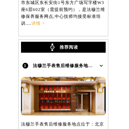
市东城区东长安街1号东方广场写字楼W3
区虹桥路3
座6层602室（需提前预约），是法穆兰维
3705室
）
修保养服务网点,中心技师均接受标准培
养服务网点,
训....
详情 >
详情 >
推荐阅读
1
法穆兰手表售后维修服务地点在哪里呢？
法穆兰手表售后维修服务地点位于：北京