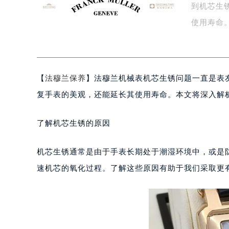
到机芯生
盐城市盐都区世纪大道5号盐城金融城写
泰州市海陵区永定东路399号置地商
使用寿命
宁波市江北区大闸南路500号来福士广
好…
杭州市上城区钱江路1366号华润大厦
金华市金东区东市南街777号金华万达
【
法穆兰保养
】法穆兰机械表机芯生锈问题一直是表
绍兴市越城区胜利东路379号世茂天
嘉兴市南湖区广益路705号嘉兴世界贸
复手表的美观，还能延长其使用寿命。本文将深入解
南昌市红谷滩新区红谷中大道998号
济南市历下区经十路11111号华润中
了解机芯生锈的原因
广州市天河区天河路230号万菱汇国
广州市越秀区环市东路371-375号
机芯生锈通常是由于手表长期处于潮湿环境中，或是
深圳市罗湖区深南东路5001号华润大
速机芯的氧化过程。了解这些原因有助于我们采取更
惠州市惠城区江北文昌一路7号华贸大
厦门市思明区湖滨东路95号华润大厦写
福州市鼓楼区五四路128-1号恒力城
成都市锦江区人民东路6号SAC东原中