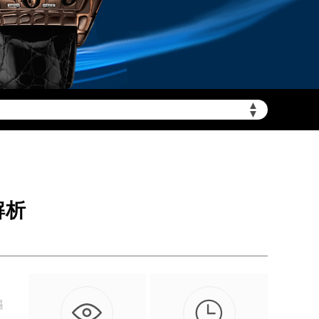
▲
需加拨“+86”）
▼
解析

遇