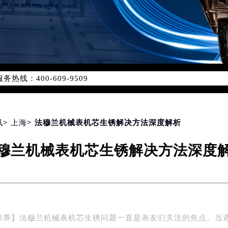
网络优化升级公告
线：400-609-9509
09-9509，服务覆盖中国大陆、香港、澳门、台湾全部区域（非大陆
网点地址：
国际中心写字楼D座11层1102室（北京总部）（需提前预约）
字楼W3座6层602室（需提前预约）
讯
>
上海
> 法穆兰机械表机芯生锈解决方法深度解析
融中心写字楼26层2603室（需提前预约）
穆兰机械表机芯生锈解决方法深度
2座37层3705室（需提前预约）
际广场写字楼8层806室（需提前预约）
南京中心写字楼22层C1-1室（需提前预约）
中心写字楼5号楼10层1008室（需提前预约）
FC国际金融中心写字楼35层3508室（需提前预约）
保养】法穆兰机械表机芯生锈问题一直是表友们关注的焦点。当
楼1号楼18层1803室（需提前预约）