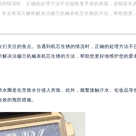
锈的情况时，正确的处理方法不仅能恢复手表的美观，还能延长
字楼1号楼16层1604室（需提前预约）
务中心东塔写字楼（华润万象城）17层1706室（需提前预约）
。本文将深入解析解决法穆兰机械表机芯生锈的方法，帮助您更
场办公楼20层2009室（需提前预约）
写字楼A座5层503-5室（需提前预约）
广场写字楼4号楼22层2209室（需提前预约）
友们关注的焦点。当遇到机芯生锈的情况时，正确的处理方法不
际中心写字楼8层805室（需提前预约）
易中心写字楼A座13层1304室（需提前预约）
析解决法穆兰机械表机芯生锈的方法，帮助您更好地维护您的爱
绿地双子塔（中央广场）A1座办公楼14层07室（需提前预约）
心写字楼（万象城）15层1508室（需提前预约）
际中心写字楼A塔7层704室（需提前预约）
世界贸易中心大厦南塔写字楼15层07室（需提前预约）
防水圈老化导致水分侵入所致。此外，频繁接触汗水、化妆品等
厦写字楼17层1701室（需提前预约）
有效的预防措施。
厦写字楼1座30层05室（需提前预约）
字楼B座11层1104室（需提前预约）
写字楼15层03室（需提前预约）
心写字楼24层2406B室（需提前预约）