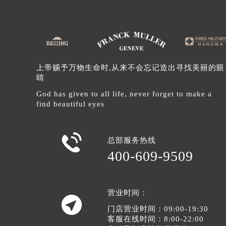
辽宁省沈阳市沈河区中街路137号亨
辽宁省沈阳市沈河区中街路83号亨
北京市朝阳区建国门外大街甲6号华熙
北京市东城区东长安街1号王府井东方
河北省保定市竞秀区朝阳北大街北国
上帝赐予万物生命时,从来不会忘记造出寻找美丽的眼
睛
内蒙古自治区阿拉善盟市左旗土尔扈
内蒙古自治区巴彦淖尔市临河区新华
God has given to all life, never forget to make a
find beautiful eyes
内蒙古自治区包头市青山区幸福路甲
内蒙古自治区赤峰市红山区哈达街法
内蒙古自治区鄂尔多斯市东胜区伊金

总部服务热线
内蒙古自治区呼伦贝尔市海拉尔区中
400-609-9509
内蒙古自治区通辽市科尔沁区明仁大
内蒙古自治区乌海市海勃湾区人民南
内蒙古自治区乌兰察布市集宁区恩和
营业时间：

内蒙古自治区锡林郭勒盟市锡林浩特
门店营业时间：09:00-19:30
客服在线时间：8:00-22:00
内蒙古自治区兴安盟市乌兰浩特市兴