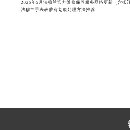
吉林省四平市铁东区紫气大路与南九
法穆兰手表表蒙有划痕处理方法推荐
吉林省松原市宁江区五环大街法穆兰
吉林省通化市东昌区环通乡江南大街
吉林省延边市延吉市解放路法穆兰售
辽宁省鞍山市铁东区站前街法穆兰售
辽宁省本溪市平山区胜利路法穆兰售
辽宁省朝阳市双塔区新华路法穆兰售
辽宁省丹东市振兴区七经街法穆兰售
辽宁省抚顺市新抚区东一路法穆兰售
辽宁省阜新市海州区解放大街法穆兰
辽宁省葫芦岛市连山区中央路法穆兰
辽宁省锦州市古塔区中央大街法穆兰
辽宁省辽阳市白塔区新运大街法穆兰
辽宁省盘锦市兴隆台区石油大街法穆
辽宁省铁岭市银州区南马路法穆兰售
辽宁省营口市站前区市府路与渤海大