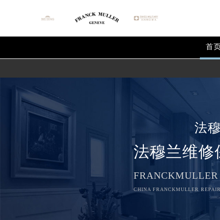
首
法
法穆兰维修
FRANCKMULLER
CHINA FRANCKMULLER REPAIR