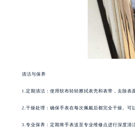
重庆市江北区观音桥步行街2号融恒时
长沙市芙蓉区定王台街道建湘路393
郑州市二七区铭功路10号华润大厦写字
太原市迎泽区解放路15号亨得利名
沈阳市沈河区中街路137号亨得利名
沈阳市沈河区中街路83号亨得利名
乌鲁木齐市天山区红山路26号时代广场
温州市鹿城区锦绣路1067号置信广场
哈尔滨市道里区友谊西路600号富力中
清洁与保养
大连市中山区人民路15号国际金融大
佛山市禅城区季华五路57号万科金融中
1.定期清洁：使用软布轻轻擦拭表壳和表带，去除表
东莞市东城街道鸿福东路1号民盈国贸
无锡市梁溪区人民中路139号恒隆广场
2.干燥处理：确保手表在每次佩戴后都完全干燥。可
南通市崇川区工农路57号圆融广场写字
苏州市苏州工业园区星港街199号苏州
3.专业保养：定期将手表送至专业维修点进行深度清
武汉市江汉区解放大道686号世界贸易