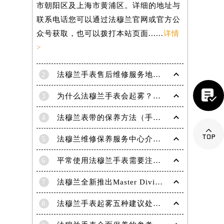
市朝阳区及上海市黄浦区。详细的地址与
联系电话您可以通过法穆兰官网或官方公
众号获取，也可以拨打本站页面......
详情
>
2
法穆兰手表售后维修服务地点电话是多少？

3
为什么法穆兰手表会起雾？(法穆兰手表起雾处理方法？)
4
法穆兰表带的保养方法（手表如何保养）

5
法穆兰维修保养服务中心介绍 | 法穆兰
6
平常使用法穆兰手表需要注意哪些事项|法穆兰技师为您讲解
7
法穆兰全新推出Master Diving限量版腕表
提前预约）
8
法穆兰手表起雾五种建议处理方法！