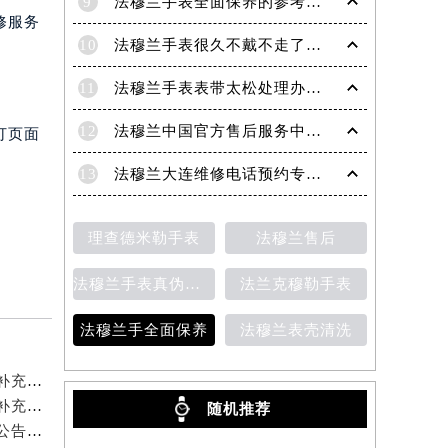
9
法穆兰手表全面保养的参考建议！
修服务
10
法穆兰手表很久不戴不走了处理技巧盘点
11
法穆兰手表表带太松处理办法详解
12
法穆兰中国官方售后服务中心｜地址与客户服务热线权威信息通知（2026年7月最新）
打页面
13
法穆兰大连维修电话预约专业售后保养服务权威公示（2026年7月最新）
理查德米勒手表
法穆兰售后
法穆兰手表真伪鉴别
法兰克穆勒手表
法穆兰手全面保养
法穆兰表壳清洗
2026年6月法穆兰官方保养服务中心及维修点迁移新设补充公告原文内容公示
2026年6月法穆兰官方保养服务中心维修点搬迁及增设补充方案文本
随机推荐
2026年5月法穆兰官方维修保养综合服务中心最终调整公告（含迁址）确认