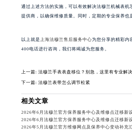
黑龙江省大庆市萨尔图区会战大街法
通过上述方法的实施，可以有效解决法穆兰机械表机
黑龙江省鹤岗市向阳区红军路法穆兰
提供商，以确保维修质量。同时，定期的专业保养也
黑龙江省黑河市爱辉区中央街法穆兰
黑龙江省鸡西市鸡冠区红军路法穆兰
黑龙江省佳木斯市向阳区长安路法穆
以上就是
上海法穆兰售后服务中心
为您分享的精彩内
黑龙江省牡丹江市东安区太平路法穆
400电话进行咨询，我们将竭诚为您服务。
黑龙江省七台河市桃山区大同街法穆
黑龙江省齐齐哈尔市龙沙区龙华路法
黑龙江省双鸭山市尖山区新兴大街法
上一篇:
法穆兰手表表盘移位？别急，这里有专业解
黑龙江省绥化市北林区新华街与康庄
下一篇:
法穆兰表带怎么调节松紧
黑龙江省伊春市伊美区通河路法穆兰
吉林省白城市洮北区明仁南街法穆兰
相关文章
吉林省白山市浑江区浑江大街法穆兰
吉林省吉林市船营区河南街法穆兰售
吉林省辽源市龙山区人民大街法穆兰
吉林省梅河口市新华街道梅河大街法