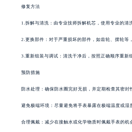
南宁市青秀区金湖路59号地王大厦12
修复方法
合肥市蜀山区潜山路111号万象城华润
泉州市丰泽区宝洲路729号浦西万达中
1.拆解与清洗：由专业技师拆解机芯，使用专业的清
青岛市南区山东路6号华润大厦B座2
烟台市芝罘区胜利路139号万达金融中
2.更换部件：对于严重损坏的部件，如齿轮、摆轮等
长春市朝阳区西安大路727号中银大厦
贵阳市南明区都司高架桥路33号亨特
3.重新组装与调试：清洗干净后，按照正确顺序重新
昆明市盘龙区北京路928号同德昆明
石家庄市长安区中山东路39号勒泰中
预防措施
西安市碑林区南关正街88号华侨城长
海口市龙华区金贸东路5号海口华润大厦
防水处理：确保防水圈完好无损，并定期检查其密封
唐山市路南区新华东道100号万达广场
台州市椒江区东海大道1800号腾达中
避免极端环境：尽量避免将手表暴露在极端温度或湿
内蒙古自治区呼和浩特市玉泉区大学西
甘肃省兰州市七里河区西津西路16号兰
合理佩戴：减少在接触水或化学物质时佩戴手表的机
重庆市解放碑渝中区民权路28号英利