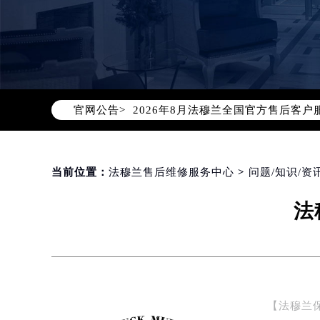
2026年8月法穆兰中国区售后服务
2026年8月法穆兰全国官方售后客户服务热
官网公告>
法穆兰官方全国统一服务热线400-6
2026年8月法穆兰售后服务中心最新
北京市朝阳区建国门外大街甲6号华熙
北京市东城区东长安街1号东方广场写
当前位置：
法穆兰售后维修服务中心
>
问题/知识/资
天津市和平区赤峰道136号天津国际金
法
上海市徐汇区虹桥路3号港汇中心写字楼
上海市黄浦区南京东路299号宏伊国
南京市秦淮区中山南路1号（新街口）
常州市新北区龙锦路1590号现代传媒
徐州市鼓楼区淮海东路29号苏宁广场I
【法穆兰
扬州市邗江区国展路29号星耀天地写字