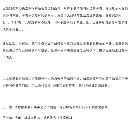
内蒙古自治区呼和浩特市玉泉区大学西街70号华润万象城写字楼（鄂尔多斯大厦）23层2326室（需提前预约）
正如我们精心挑选并呵护适合自己的面霜，对待承载情感与回忆的手表，亦应给予同样的
甘肃省兰州市七里河区西津西路16号兰州中心写字楼21层2102室（需提前预约）
关怀与尊重。手表不仅是时间的展示，更是个人品味与生活态度的象征。在它偶尔闹
重庆市解放碑渝中区民权路28号英利国际金融中心写字楼20层01室（需提前预约）
起“小情绪”时，以智慧和耐心应对，同时不忘求助于专业力量，让这份珍贵的计时艺术延
黑龙江省大庆市萨尔图区会战大街法穆兰售后服务中心（需提前预约）
续其不朽魅力。
黑龙江省鹤岗市向阳区红军路法穆兰售后服务中心（需提前预约）
黑龙江省黑河市爱辉区中央街法穆兰售后服务中心（需提前预约）
通过这次小小探险，我们不仅学会了如何暂时应对法穆兰手表表盘移位的问题，更重要的
黑龙江省鸡西市鸡冠区红军路法穆兰售后服务中心（需提前预约）
是意识到了专业维修的不可或缺。让每一块手表都能在专业呵护下，继续优雅地走过每一
个明天。
黑龙江省佳木斯市向阳区长安路法穆兰售后服务中心（需提前预约）
黑龙江省牡丹江市东安区太平路法穆兰售后服务中心（需提前预约）
黑龙江省七台河市桃山区大同街法穆兰售后服务中心（需提前预约）
以上就是
北京法穆兰维修服务中心
为您分享的精彩内容。如果您还有其他关于法穆兰手表
黑龙江省齐齐哈尔市龙沙区龙华路法穆兰售后服务中心（需提前预约）
维护和保养的问题，可以拨打页面400电话进行咨询，我们将竭诚为您服务。
黑龙江省双鸭山市尖山区新兴大街法穆兰售后服务中心（需提前预约）
黑龙江省绥化市北林区新华街与康庄路交叉口法穆兰售后服务中心（需提前预约）
黑龙江省伊春市伊美区通河路法穆兰售后服务中心（需提前预约）
上一篇:
法穆兰手表日历不动了？别急！专业解析手表日历不跳的修复妙招
吉林省白城市洮北区明仁南街法穆兰售后服务中心（需提前预约）
下一篇:
法穆兰机械表机芯生锈解决方法深度解析
吉林省白山市浑江区浑江大街法穆兰售后服务中心（需提前预约）