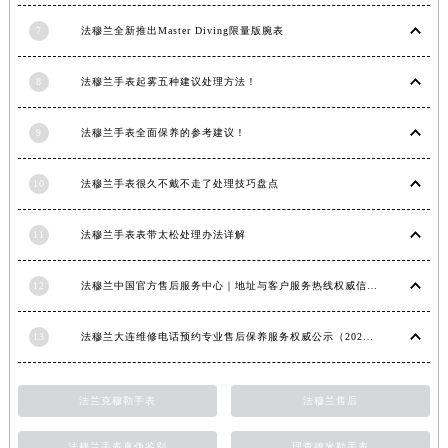
安徽省蚌埠市蚌山区淮河路法穆兰售后服务中心（需提前预约）
安徽省亳州市谯城区魏武大道法穆兰售后服务中心（需提前预约）
7
法穆兰全新推出Master Diving限量版腕表
安徽省池州市贵池区长江路法穆兰售后服务中心（需提前预约）
8
法穆兰手表起雾五种建议处理方法！
安徽省滁州市琅琊区南谯北路法穆兰售后服务中心（需提前预约）
安徽省阜阳市颍州区颍州北路法穆兰售后服务中心（需提前预约）
9
法穆兰手表全面保养的参考建议！
安徽省淮北市相山区淮海路法穆兰售后服务中心（需提前预约）
安徽省淮南市田家庵区国庆中路法穆兰售后服务中心（需提前预约）
10
法穆兰手表很久不戴不走了处理技巧盘点
安徽省黄山市屯溪区黄山西路法穆兰售后服务中心（需提前预约）
安徽省六安市金安区解放中路法穆兰售后服务中心（需提前预约）
11
法穆兰手表表带太松处理办法详解
安徽省马鞍山市雨山区湖南西路法穆兰售后服务中心（需提前预约）
安徽省宿州市埇桥区人民中路法穆兰售后服务中心（需提前预约）
12
法穆兰中国官方售后服务中心｜地址与客户服务热线权威信息通知（2026年7月最新）
安徽省铜陵市铜官区石城大道法穆兰售后服务中心（需提前预约）
13
法穆兰大连维修电话预约专业售后保养服务权威公示（2026年7月最新）
安徽省芜湖市镜湖区中山路步行街法穆兰售后服务中心（需提前预约）
安徽省宣城市宣州区叠嶂西路法穆兰售后服务中心（需提前预约）
福建省龙岩市新罗区九一南路法穆兰售后服务中心（需提前预约）
法兰克穆勒手表
法穆兰售后
福建省南平市建阳区人民西路法穆兰售后服务中心（需提前预约）