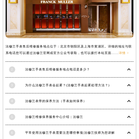
内蒙古自治区乌兰察布市集宁区恩和大街法穆兰售后服务中心（需提前预约）
内蒙古自治区锡林郭勒盟市锡林浩特市光明街与额尔敦路交叉口法穆兰售后服务中心（需提前预约）
内蒙古自治区兴安盟市乌兰浩特市兴安大街法穆兰售后服务中心（需提前预约）
山西省大同市平城区迎宾街法穆兰售后服务中心（需提前预约）
山西省晋城市城区黄华街法穆兰售后服务中心（需提前预约）
山西省晋中市榆次区顺城街法穆兰售后服务中心（需提前预约）
法穆兰手表售后维修服务地点位于：北京市朝阳区及上海市黄浦区。详细的地址与联
山西省临汾市尧都区解放路法穆兰售后服务中心（需提前预约）
系电话您可以通过法穆兰官网或官方公众号获取，也可以拨打本站页面......
详情 >
山西省吕梁市离石区永宁中路与建设街交叉口法穆兰售后服务中心（需提前预约）
2
法穆兰手表售后维修服务地点电话是多少？
山西省朔州市朔城区怡西路与鄯阳西街交汇处法穆兰售后服务中心（需提前预约）
山西省忻州市忻府区和平东街与七一南路交叉口法穆兰售后服务中心（需提前预约）
3
为什么法穆兰手表会起雾？(法穆兰手表起雾处理方法？)
山西省阳泉市郊区平阳东街与新城大道交叉口法穆兰售后服务中心（需提前预约）
山西省运城市盐湖区河东街法穆兰售后服务中心（需提前预约）
4
法穆兰表带的保养方法（手表如何保养）
山西省长治市潞州区英雄中路法穆兰售后服务中心（需提前预约）
山西省太原市迎泽区迎泽街道解放路15号亨得利名表维修授权店3楼法穆兰售后服务中心（需提前预约）
5
法穆兰维修保养服务中心介绍 | 法穆兰
天津市和平区赤峰道136号天津国际金融中心26层2603室法穆兰售后服务中心（需提前预约）
安徽省安庆市迎江区人民路法穆兰售后服务中心（需提前预约）
6
平常使用法穆兰手表需要注意哪些事项|法穆兰技师为您讲解