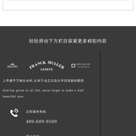
江西省吉安市吉州区井冈山大道法穆兰售后服务中心（需提前预约）
江西省景德镇市珠山区珠山中路法穆兰售后服务中心（需提前预约）
江西省九江市浔阳区浔阳路法穆兰售后服务中心（需提前预约）
江西省南昌市红谷滩新区红谷中大道998号绿地双子塔（中央广场）A1座办公楼14层1407室法穆兰售后服务中心（需提前预约）
江西省萍乡市安源区萍安北大道与康庄路交叉口法穆兰售后服务中心（需提前预约）
轻轻滑动下方栏目探索更多精彩内容
江西省上饶市信州区滨江西路法穆兰售后服务中心（需提前预约）
江西省新余市渝水区北湖西路法穆兰售后服务中心（需提前预约）
江西省宜春市袁州区中山中路法穆兰售后服务中心（需提前预约）
江西省鹰潭市月湖区胜利东路法穆兰售后服务中心（需提前预约）
山东省德州市德城区东风中路法穆兰售后服务中心（需提前预约）
上帝赐予万物生命时,从来不会忘记造出寻找美丽的眼睛
山东省东营市东营区济南路法穆兰售后服务中心（需提前预约）
God has given to all life, never forget to make a find
山东省济南市历下区经十路11111号华润中心写字楼（万象城）15层1508室法穆兰售后服务中心（需提前预约）
beautiful eyes
山东省济宁市任城区太白楼路法穆兰售后服务中心（需提前预约）

山东省莱芜市文化南路8号银座商城名表维修一楼名表维修法穆兰售后服务中心（需提前预约）
总部服务热线
山东省临沂市兰山区解放路法穆兰售后服务中心（需提前预约）
400-609-9509
山东省日照市东港区烟台路法穆兰售后服务中心（需提前预约）