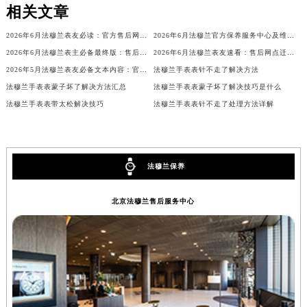
吉林省吉林市船营区河南街法穆兰售后服务中心（需提前预约）
相关文章
吉林省辽源市龙山区人民大街法穆兰售后服务中心（需提前预约）
2026年6月法穆兰表友必读：官方售后网点搬迁及新开汇总
2026年6月法穆兰官方保养服务中心及维修点迁移新设补充公告原文发布
吉林省梅河口市新华街道梅河大街法穆兰售后服务中心（需提前预约）
2026年6月法穆兰表主必备最终版：售后网点迁移与新开业
2026年6月法穆兰表友速看：售后网点迁移及新开全览
吉林省四平市铁东区紫气大路与南九经街交汇处法穆兰售后服务中心（需提前预约）
2026年5月法穆兰表友必备文本内容：官方保养维修中心搬迁及新开列表
法穆兰手表表针不走了解决方法
吉林省松原市宁江区五环大街法穆兰售后服务中心（需提前预约）
法穆兰手表表蒙子坏了解决方法汇总
法穆兰手表表蒙子坏了解决技巧是什么
吉林省通化市东昌区环通乡江南大街法穆兰售后服务中心（需提前预约）
法穆兰手表表带太松解决技巧
法穆兰手表表针不走了处理方法详解
吉林省延边市延吉市解放路法穆兰售后服务中心（需提前预约）
辽宁省鞍山市铁东区站前街法穆兰售后服务中心（需提前预约）
辽宁省本溪市平山区胜利路法穆兰售后服务中心（需提前预约）
法穆兰保养
辽宁省朝阳市双塔区新华路法穆兰售后服务中心（需提前预约）
辽宁省丹东市振兴区七经街法穆兰售后服务中心（需提前预约）
北京法穆兰售后服务中心
辽宁省抚顺市新抚区东一路法穆兰售后服务中心（需提前预约）
辽宁省阜新市海州区解放大街法穆兰售后服务中心（需提前预约）
辽宁省葫芦岛市连山区中央路法穆兰售后服务中心（需提前预约）
辽宁省锦州市古塔区中央大街法穆兰售后服务中心（需提前预约）
辽宁省辽阳市白塔区新运大街法穆兰售后服务中心（需提前预约）