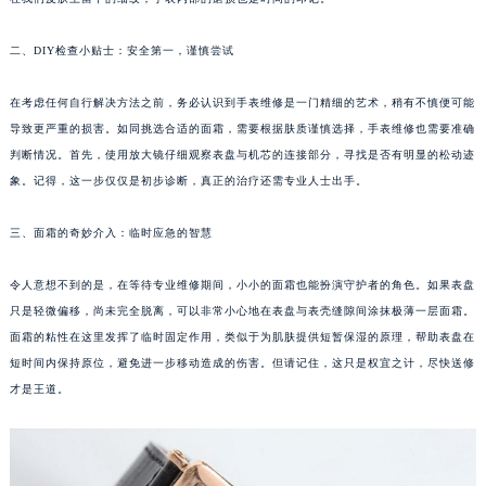
在我们皮肤上留下的细纹，手表内部的磨损也是时间的印记。
厦门市思明区湖滨东路95号华润大厦写字楼B座11层1104室（需提前预约）
福州市鼓楼区五四路128-1号恒力城写字楼15层03室（需提前预约）
二、DIY检查小贴士：安全第一，谨慎尝试
成都市锦江区人民东路6号SAC东原中心写字楼24层2406B室（需提前预约）
重庆市江北区观音桥步行街2号融恒时代广场写字楼9层902室（需提前预约）
在考虑任何自行解决方法之前，务必认识到手表维修是一门精细的艺术，稍有不慎便可能
长沙市芙蓉区定王台街道建湘路393号世茂环球金融中心写字楼（芙蓉广场）10层13室（需提前预约）
导致更严重的损害。如同挑选合适的面霜，需要根据肤质谨慎选择，手表维修也需要准确
郑州市二七区铭功路10号华润大厦写字楼29层2905室（需提前预约）
判断情况。首先，使用放大镜仔细观察表盘与机芯的连接部分，寻找是否有明显的松动迹
象。记得，这一步仅仅是初步诊断，真正的治疗还需专业人士出手。
太原市迎泽区解放路15号亨得利名表服务中心（品牌授权店）3层整层（需提前预约）
沈阳市沈河区中街路137号亨得利名表服务中心（品牌授权店）1层整层（需提前预约）
三、面霜的奇妙介入：临时应急的智慧
沈阳市沈河区中街路83号亨得利名表服务中心（品牌授权店）1层整层（需提前预约）
乌鲁木齐市天山区红山路26号时代广场（CCMALL）C座17层17-B（需提前预约）
令人意想不到的是，在等待专业维修期间，小小的面霜也能扮演守护者的角色。如果表盘
温州市鹿城区锦绣路1067号置信广场10层1015室（需提前预约）
只是轻微偏移，尚未完全脱离，可以非常小心地在表盘与表壳缝隙间涂抹极薄一层面霜。
哈尔滨市道里区友谊西路600号富力中心T2座写字楼29层03室（需提前预约）
面霜的粘性在这里发挥了临时固定作用，类似于为肌肤提供短暂保湿的原理，帮助表盘在
短时间内保持原位，避免进一步移动造成的伤害。但请记住，这只是权宜之计，尽快送修
大连市中山区人民路15号国际金融大厦7层G室（需提前预约）
才是王道。
佛山市禅城区季华五路57号万科金融中心C座12层1205室（需提前预约）
东莞市东城街道鸿福东路1号民盈国贸中心T1写字楼9层907室（需提前预约）
无锡市梁溪区人民中路139号恒隆广场写字楼1座11层1104室（需提前预约）