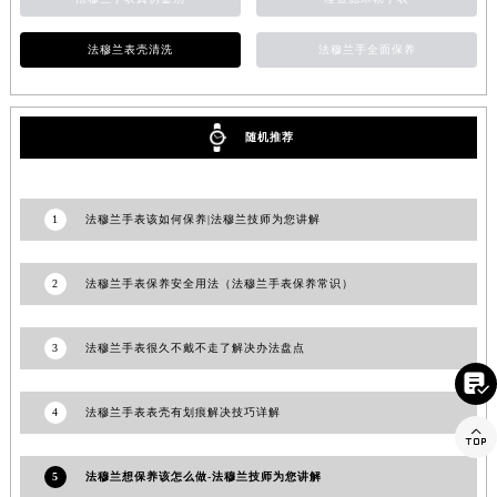
法穆兰手表真伪鉴别
理查德米勒手表
福建省宁德市蕉城区天湖东路法穆兰售后服务中心（需提前预约）
福建省莆田市城厢区霞林街道荔华东大道法穆兰售后服务中心（需提前预约）
法穆兰表壳清洗
法穆兰手全面保养
福建省三明市三元区东乾二路法穆兰售后服务中心（需提前预约）
福建省漳州市龙文区步港路法穆兰售后服务中心（需提前预约）
江苏省常州市新北区龙锦路1590号现代传媒中心5号楼10层1008室法穆兰售后服务中心（需提前预约）
随机推荐
江苏省淮安市清江浦区淮海北路法穆兰售后服务中心（需提前预约）
江苏省连云港市海州区通灌北路法穆兰售后服务中心（需提前预约）
江苏省南京市秦淮区中山南路1号南京中心22层22-C1-C3室法穆兰售后服务中心（需提前预约）
1
法穆兰手表该如何保养|法穆兰技师为您讲解
江苏省宿迁市宿城区西湖路法穆兰售后服务中心（需提前预约）
江苏省泰州市海陵区永定东路399号置地商务中心东塔（华润万象城）17层1706室法穆兰售后服务中心（需提前预约）
2
法穆兰手表保养安全用法（法穆兰手表保养常识）
江苏省徐州市鼓楼区淮海东路29号苏宁广场IFC国际金融中心35层3508室法穆兰售后服务中心（需提前预约）
江苏省盐城市盐都区世纪大道5号盐城金融城写字楼1号楼16层1604室法穆兰售后服务中心（需提前预约）
3
法穆兰手表很久不戴不走了解决办法盘点

江苏省扬州市邗江区国展路29号星耀天地写字楼1号楼18层1803室法穆兰售后服务中心（需提前预约）
江苏省镇江市京口区中山东路法穆兰售后服务中心（需提前预约）
4
法穆兰手表表壳有划痕解决技巧详解

江西省抚州市临川区赣东大道法穆兰售后服务中心（需提前预约）
江西省赣州市章贡区文清路法穆兰售后服务中心（需提前预约）
5
法穆兰想保养该怎么做-法穆兰技师为您讲解