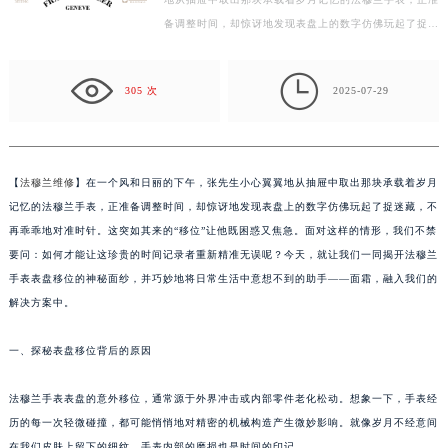
地从抽屉中取出那块承载着岁月记忆的法穆兰手表，正准
常州市新北区龙锦路1590号现代传媒中心写字楼5号楼10层1008室（需提前预约）
备调整时间，却惊讶地发现表盘上的数字仿佛玩起了捉迷
徐州市鼓楼区淮海东路29号苏宁广场IFC国际金融中心写字楼35层3508室（需提前预约）
藏，不再乖乖地对准时针。这突如其来的“移位”让他既…
扬州市邗江区国展路29号星耀天地写字楼1号楼18层1803室（需提前预约）

盐城市盐都区世纪大道5号盐城金融城写字楼1号楼16层1604室（需提前预约）
305 次
2025-07-29
泰州市海陵区永定东路399号置地商务中心东塔写字楼（华润万象城）17层1706室（需提前预约）
宁波市江北区大闸南路500号来福士广场办公楼20层2009室（需提前预约）
杭州市上城区钱江路1366号华润大厦写字楼A座5层503-5室（需提前预约）
【
法穆兰维修
】在一个风和日丽的下午，张先生小心翼翼地从抽屉中取出那块承载着岁月
金华市金东区东市南街777号金华万达广场写字楼4号楼22层2209室（需提前预约）
记忆的法穆兰手表，正准备调整时间，却惊讶地发现表盘上的数字仿佛玩起了捉迷藏，不
绍兴市越城区胜利东路379号世茂天际中心写字楼8层805室（需提前预约）
再乖乖地对准时针。这突如其来的“移位”让他既困惑又焦急。面对这样的情形，我们不禁
嘉兴市南湖区广益路705号嘉兴世界贸易中心写字楼A座13层1304室（需提前预约）
要问：如何才能让这珍贵的时间记录者重新精准无误呢？今天，就让我们一同揭开法穆兰
手表表盘移位的神秘面纱，并巧妙地将日常生活中意想不到的助手——面霜，融入我们的
南昌市红谷滩新区红谷中大道998号绿地双子塔（中央广场）A1座办公楼14层07室（需提前预约）
解决方案中。
济南市历下区经十路11111号华润中心写字楼（万象城）15层1508室（需提前预约）
广州市天河区天河路230号万菱汇国际中心写字楼A塔7层704室（需提前预约）
一、探秘表盘移位背后的原因
广州市越秀区环市东路371-375号世界贸易中心大厦南塔写字楼15层07室（需提前预约）
深圳市罗湖区深南东路5001号华润大厦写字楼17层1701室（需提前预约）
法穆兰手表表盘的意外移位，通常源于外界冲击或内部零件老化松动。想象一下，手表经
惠州市惠城区江北文昌一路7号华贸大厦写字楼1座30层05室（需提前预约）
历的每一次轻微碰撞，都可能悄悄地对精密的机械构造产生微妙影响。就像岁月不经意间