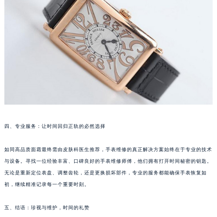
南通市崇川区工农路57号圆融广场写字楼16层1603室（需提前预约）
苏州市苏州工业园区星港街199号苏州中心办公楼C座22层08室（需提前预约）
武汉市江汉区解放大道686号世界贸易大厦38层09室（需提前预约）
南宁市青秀区金湖路59号地王大厦12楼1224室（需提前预约）
合肥市蜀山区潜山路111号万象城华润大厦B座12楼03室（需提前预约）
泉州市丰泽区宝洲路729号浦西万达中心写字楼A座7楼709室（需提前预约）
青岛市南区山东路6号华润大厦B座22层04室（需提前预约）
烟台市芝罘区胜利路139号万达金融中心A座907室（需提前预约）
长春市朝阳区西安大路727号中银大厦A座(旺进大厦)18层09室（需提前预约）
贵阳市南明区都司高架桥路33号亨特国际金融中心14楼14D（需提前预约）
四、专业服务：让时间回归正轨的必然选择
昆明市盘龙区北京路928号同德昆明广场写字楼10层06室（需提前预约）
如同高品质面霜最终需由皮肤科医生推荐，手表维修的真正解决方案始终在于专业的技术
石家庄市长安区中山东路39号勒泰中心写字楼B座13层07室（需提前预约）
与设备。寻找一位经验丰富、口碑良好的手表维修师傅，他们拥有打开时间秘密的钥匙。
西安市碑林区南关正街88号华侨城长安国际中心E座6楼10室（需提前预约）
无论是重新定位表盘、调整齿轮，还是更换损坏部件，专业的服务都能确保手表恢复如
海口市龙华区金贸东路5号海口华润大厦B座17层1707室（需提前预约）
初，继续精准记录每一个重要时刻。
唐山市路南区新华东道100号万达广场写字楼A座10层1002室（需提前预约）
台州市椒江区东海大道1800号腾达中心东1幢20楼2002室（需提前预约）
五、结语：珍视与维护，时间的礼赞