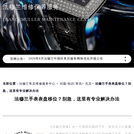
法穆兰维修保养服务
FRANCKMULLER MAINTENANCE CENTER
2026年8月法穆兰中国区售后服务网络优化升级公告
▲
官网公告>
2026年8月法穆兰全国官方售后客户服务热线：400-609-9509
▼
法穆兰官方全国统一服务热线400-609-9509，服务覆盖中国大陆、香港、澳门、台湾全部区域（非大陆需加拨“+86”）
2026年8月法穆兰售后服务中心最新网点地址：
当前位置：
法穆兰售后维修服务中心
>
问题/知识/资讯
>
北京
> 法穆兰手表表盘移位？别
北京市朝阳区建国门外大街甲6号华熙国际中心写字楼D座11层1102室（北京总部）（需提前预约）
急，这里有专业解决办法
北京市东城区东长安街1号东方广场写字楼W3座6层602室（需提前预约）
法穆兰手表表盘移位？别急，这里有专业解决办法
天津市和平区赤峰道136号天津国际金融中心写字楼26层2603室（需提前预约）
上海市徐汇区虹桥路3号港汇中心写字楼2座37层3705室（需提前预约）
上海市黄浦区南京东路299号宏伊国际广场写字楼8层806室（需提前预约）
南京市秦淮区中山南路1号（新街口）南京中心写字楼22层C1-1室（需提前预约）
【法穆兰维修】在一个风和日丽的下午，张先生小心翼翼