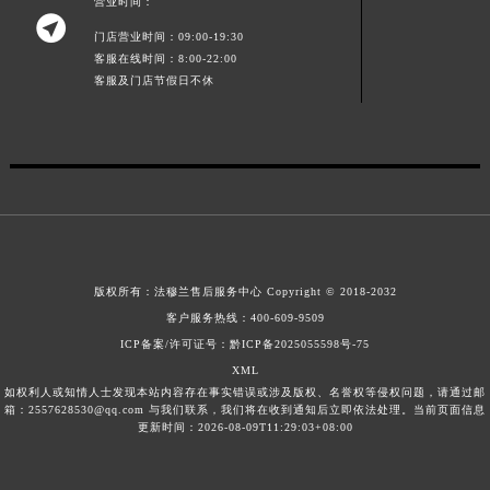
山东省泰安市泰山区财源街道泰山大街法穆兰售后服务中心（需提前预约）
营业时间：

山东省威海市环翠区新威海路89号振华商厦一楼名表维修法穆兰售后服务中心（需提前预约）
门店营业时间：09:00-19:30
客服在线时间：8:00-22:00
山东省潍坊市奎文区东风东街法穆兰售后服务中心（需提前预约）
客服及门店节假日不休
山东省枣庄市滕州市北辛路与善国路交叉口法穆兰售后服务中心（需提前预约）
山东省淄博市张店区金晶大道法穆兰售后服务中心（需提前预约）
上海市黄浦区南京东路299号宏伊国际广场写字楼8层806室法穆兰售后服务中心（需提前预约）
上海市徐汇区虹桥路3号港汇中心2座37层3705室法穆兰售后服务中心（需提前预约）
浙江省杭州市上城区钱江路1366号华润大厦A座5层503-5室法穆兰售后服务中心（需提前预约）
浙江省湖州市吴兴区劳动路法穆兰售后服务中心（需提前预约）
浙江省嘉兴市南湖区广益路705号嘉兴世界贸易中心A座13层1304室法穆兰售后服务中心（需提前预约）
版权所有：
法穆兰售后服务中心
Copyright © 2018-2032
浙江省金华市金东区东市南街777号金华万达广场4号楼22楼2209室法穆兰售后服务中心（需提前预约）
客户服务热线：
400-609-9509
浙江省丽水市莲都区解放街法穆兰售后服务中心（需提前预约）
ICP备案/许可证号：黔ICP备2025055598号-75
浙江省宁波市江北区大闸南路500号来福士广场办公楼20层2009室法穆兰售后服务中心（需提前预约）
XML
如权利人或知情人士发现本站内容存在事实错误或涉及版权、名誉权等侵权问题，请通过邮
浙江省衢州市柯城区上街法穆兰售后服务中心（需提前预约）
箱：2557628530@qq.com 与我们联系，我们将在收到通知后立即依法处理。当前页面信息
更新时间：2026-08-09T11:29:03+08:00
浙江省绍兴市越城区胜利东路379号世茂天际中心写字楼8层805室法穆兰售后服务中心（需提前预约）
浙江省舟山市定海区解放东路法穆兰售后服务中心（需提前预约）