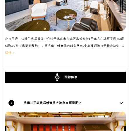
辽宁省盘锦市兴隆台区石油大街法穆兰售后服务中心（需提前预约）
辽宁省铁岭市银州区南马路法穆兰售后服务中心（需提前预约）
辽宁省营口市站前区市府路与渤海大街交叉口法穆兰售后服务中心（需提前预约）
辽宁省沈阳市沈河区中街路137号亨得利名表维修授权店1楼法穆兰售后服务中心（需提前预约）
辽宁省沈阳市沈河区中街路83号亨得利名表维修授权店1楼法穆兰售后服务中心（需提前预约）
北京王府井法穆兰售后服务中心位于北京市东城区东长安街1号东方广场写字楼W3座
上
北京市朝阳区建国门外大街甲6号华熙国际中心D座11层1102室法穆兰售后服务中心（北京总部）（需提前预约）
6层602室（需提前预约），是法穆兰维修保养服务网点,中心技师均接受标准培训....
（
北京市东城区东长安街1号王府井东方广场W3座6层602室法穆兰售后服务中心（需提前预约）
详情 >
河北省保定市竞秀区朝阳北大街北国先天下法穆兰售后服务中心（需提前预约）
内蒙古自治区阿拉善盟市左旗土尔扈特大街法穆兰售后服务中心（需提前预约）
内蒙古自治区巴彦淖尔市临河区新华街法穆兰售后服务中心（需提前预约）
推荐阅读
内蒙古自治区包头市青山区幸福路甲3号王府井百货名表维修法穆兰售后服务中心（需提前预约）
内蒙古自治区赤峰市红山区哈达街法穆兰售后服务中心（需提前预约）
内蒙古自治区鄂尔多斯市东胜区伊金霍洛街法穆兰售后服务中心（需提前预约）
1
法穆兰手表售后维修服务地点在哪里呢？
内蒙古自治区呼伦贝尔市海拉尔区中央街法穆兰售后服务中心（需提前预约）
内蒙古自治区通辽市科尔沁区明仁大街法穆兰售后服务中心（需提前预约）
内蒙古自治区乌海市海勃湾区人民南路法穆兰售后服务中心（需提前预约）