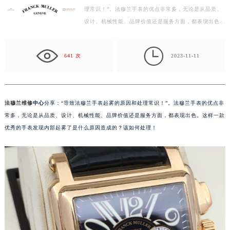
理常识！”。法穆兰手表的优点非常多，无论是从品质、
盐城市盐都区世纪大道5号盐城金融城写字楼1号楼16层1604室（需提前预约）
设计、机械性能、品牌价值还是服务方面，都表现出色。
泰州市海陵区永定东路399号置地商务中心东塔写字楼（华润万象城）17层1706室（需提前预约）
这样一款优秀的手表发现内部起雾了是什么原因造成的…
宁波市江北区大闸南路500号来福士广场办公楼20层2009室（需提前预约）

杭州市上城区钱江路1366号华润大厦写字楼A座5层503-5室（需提前预约）
641 次
2023-11-11
金华市金东区东市南街777号金华万达广场写字楼4号楼22层2209室（需提前预约）
绍兴市越城区胜利东路379号世茂天际中心写字楼8层805室（需提前预约）
嘉兴市南湖区广益路705号嘉兴世界贸易中心写字楼A座13层1304室（需提前预约）
法穆兰维修
中心
分享：“导致法穆兰手表起雾的原因和处理常识！”。法穆兰手表的优点非
南昌市红谷滩新区红谷中大道998号绿地双子塔（中央广场）A1座办公楼14层07室（需提前预约）
常多，无论是从品质、设计、机械性能、品牌价值还是服务方面，都表现出色。这样一款
济南市历下区经十路11111号华润中心写字楼（万象城）15层1508室（需提前预约）
优秀的手表发现内部起雾了是什么原因造成的？该如何处理！
广州市天河区天河路230号万菱汇国际中心写字楼A塔7层704室（需提前预约）
广州市越秀区环市东路371-375号世界贸易中心大厦南塔写字楼15层07室（需提前预约）
深圳市罗湖区深南东路5001号华润大厦写字楼17层1701室（需提前预约）
惠州市惠城区江北文昌一路7号华贸大厦写字楼1座30层05室（需提前预约）
厦门市思明区湖滨东路95号华润大厦写字楼B座11层1104室（需提前预约）
福州市鼓楼区五四路128-1号恒力城写字楼15层03室（需提前预约）
成都市锦江区人民东路6号SAC东原中心写字楼24层2406B室（需提前预约）