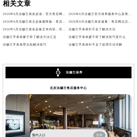
相关文章
黑龙江省大庆市萨尔图区会战大街法穆兰售后服务中心（需提前预约）
2026年6月法穆兰表友必读：官方售后网点搬迁及新开汇总
2026年6月法穆兰官方保养服务中心及维修点迁移新设补充公告原文发布
黑龙江省鹤岗市向阳区红军路法穆兰售后服务中心（需提前预约）
2026年6月法穆兰表主必备最终版：售后网点迁移与新开业
2026年6月法穆兰表友速看：售后网点迁移及新开全览
黑龙江省黑河市爱辉区中央街法穆兰售后服务中心（需提前预约）
2026年5月法穆兰表友必备文本内容：官方保养维修中心搬迁及新开列表
法穆兰手表表针不走了解决方法
黑龙江省鸡西市鸡冠区红军路法穆兰售后服务中心（需提前预约）
法穆兰手表表蒙子坏了解决方法汇总
法穆兰手表表蒙子坏了解决技巧是什么
黑龙江省佳木斯市向阳区长安路法穆兰售后服务中心（需提前预约）
法穆兰手表表带太松解决技巧
法穆兰手表表针不走了处理方法详解
黑龙江省牡丹江市东安区太平路法穆兰售后服务中心（需提前预约）
黑龙江省七台河市桃山区大同街法穆兰售后服务中心（需提前预约）
黑龙江省齐齐哈尔市龙沙区龙华路法穆兰售后服务中心（需提前预约）
法穆兰保养
黑龙江省双鸭山市尖山区新兴大街法穆兰售后服务中心（需提前预约）
黑龙江省绥化市北林区新华街与康庄路交叉口法穆兰售后服务中心（需提前预约）
北京法穆兰售后服务中心
黑龙江省伊春市伊美区通河路法穆兰售后服务中心（需提前预约）
吉林省白城市洮北区明仁南街法穆兰售后服务中心（需提前预约）
吉林省白山市浑江区浑江大街法穆兰售后服务中心（需提前预约）
吉林省吉林市船营区河南街法穆兰售后服务中心（需提前预约）
吉林省辽源市龙山区人民大街法穆兰售后服务中心（需提前预约）
吉林省梅河口市新华街道梅河大街法穆兰售后服务中心（需提前预约）
预约入口
关闭