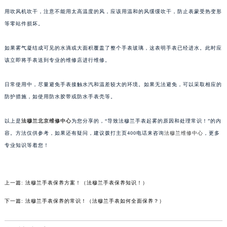
南宁市青秀区金湖路59号地王大厦12楼1224室（需提前预约）
用吹风机吹干，注意不能用太高温度的风，应该用温和的风缓缓吹干，防止表蒙受热变形
等零站件损坏。
合肥市蜀山区潜山路111号万象城华润大厦B座12楼03室（需提前预约）
泉州市丰泽区宝洲路729号浦西万达中心写字楼A座7楼709室（需提前预约）
如果雾气凝结成可见的水滴或大面积覆盖了整个手表玻璃，这表明手表已经进水。此时应
青岛市南区山东路6号华润大厦B座22层04室（需提前预约）
该立即将手表送到专业的维修店进行维修。
烟台市芝罘区胜利路139号万达金融中心A座907室（需提前预约）
长春市朝阳区西安大路727号中银大厦A座(旺进大厦)18层09室（需提前预约）
日常使用中，尽量避免手表接触水汽和温差较大的环境。如果无法避免，可以采取相应的
贵阳市南明区都司高架桥路33号亨特国际金融中心14楼14D（需提前预约）
防护措施，如使用防水胶带或防水手表壳等。
昆明市盘龙区北京路928号同德昆明广场写字楼10层06室（需提前预约）
以上是
法穆兰北京维修中心
为您分享的，“导致法穆兰手表起雾的原因和处理常识！”的内
石家庄市长安区中山东路39号勒泰中心写字楼B座13层07室（需提前预约）
容。方法仅供参考，如果还有疑问，建议拨打主页400电话来咨询
法穆兰维修中心
，更多
西安市碑林区南关正街88号华侨城长安国际中心E座6楼10室（需提前预约）
专业知识等着您！
海口市龙华区金贸东路5号海口华润大厦B座17层1707室（需提前预约）
唐山市路南区新华东道100号万达广场写字楼A座10层1002室（需提前预约）
台州市椒江区东海大道1800号腾达中心东1幢20楼2002室（需提前预约）
上一篇:
法穆兰手表保养方案！（法穆兰手表保养知识！）
内蒙古自治区呼和浩特市玉泉区大学西街70号华润万象城写字楼（鄂尔多斯大厦）23层2326室（需提前预约）
下一篇:
法穆兰手表保养的常识！（法穆兰手表如何全面保养？）
甘肃省兰州市七里河区西津西路16号兰州中心写字楼21层2102室（需提前预约）
重庆市解放碑渝中区民权路28号英利国际金融中心写字楼20层01室（需提前预约）