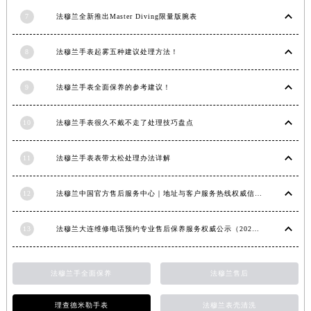
山西省大同市平城区迎宾街法穆兰售后服务中心（需提前预约）
7
法穆兰全新推出Master Diving限量版腕表
山西省晋城市城区黄华街法穆兰售后服务中心（需提前预约）
山西省晋中市榆次区顺城街法穆兰售后服务中心（需提前预约）
8
法穆兰手表起雾五种建议处理方法！
山西省临汾市尧都区解放路法穆兰售后服务中心（需提前预约）
9
法穆兰手表全面保养的参考建议！
山西省吕梁市离石区永宁中路与建设街交叉口法穆兰售后服务中心（需提前预约）
山西省朔州市朔城区怡西路与鄯阳西街交汇处法穆兰售后服务中心（需提前预约）
10
法穆兰手表很久不戴不走了处理技巧盘点
山西省忻州市忻府区和平东街与七一南路交叉口法穆兰售后服务中心（需提前预约）
山西省阳泉市郊区平阳东街与新城大道交叉口法穆兰售后服务中心（需提前预约）
11
法穆兰手表表带太松处理办法详解
山西省运城市盐湖区河东街法穆兰售后服务中心（需提前预约）
山西省长治市潞州区英雄中路法穆兰售后服务中心（需提前预约）
12
法穆兰中国官方售后服务中心｜地址与客户服务热线权威信息通知（2026年7月最新）
山西省太原市迎泽区迎泽街道解放路15号亨得利名表维修授权店3楼法穆兰售后服务中心（需提前预约）
天津市和平区赤峰道136号天津国际金融中心26层2603室法穆兰售后服务中心（需提前预约）
13
法穆兰大连维修电话预约专业售后保养服务权威公示（2026年7月最新）
安徽省安庆市迎江区人民路法穆兰售后服务中心（需提前预约）
安徽省蚌埠市蚌山区淮河路法穆兰售后服务中心（需提前预约）
法穆兰手全面保养
法穆兰售后
安徽省亳州市谯城区魏武大道法穆兰售后服务中心（需提前预约）
安徽省池州市贵池区长江路法穆兰售后服务中心（需提前预约）
理查德米勒手表
法穆兰表壳清洗