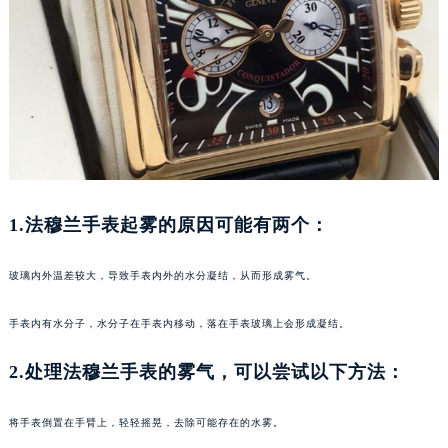
重庆市江北区观音桥步行街2号融恒时代广场写字楼9层902室（需提前预约）
长沙市芙蓉区定王台街道建湘路393号世茂环球金融中心写字楼（芙蓉广场）10层13室（需提前预约）
郑州市二七区铭功路10号华润大厦写字楼29层2905室（需提前预约）
太原市迎泽区解放路15号亨得利名表服务中心（品牌授权店）3层整层（需提前预约）
沈阳市沈河区中街路137号亨得利名表服务中心（品牌授权店）1层整层（需提前预约）
沈阳市沈河区中街路83号亨得利名表服务中心（品牌授权店）1层整层（需提前预约）
乌鲁木齐市天山区红山路26号时代广场（CCMALL）C座17层17-B（需提前预约）
温州市鹿城区锦绣路1067号置信广场10层1015室（需提前预约）
1.法穆兰手表起雾的原因可能有两个：
哈尔滨市道里区友谊西路600号富力中心T2座写字楼29层03室（需提前预约）
大连市中山区人民路15号国际金融大厦7层G室（需提前预约）
玻璃内外温差较大，导致手表内外的水分凝结，从而形成雾气。
佛山市禅城区季华五路57号万科金融中心C座12层1205室（需提前预约）
手表内有水分子，水分子在手表内移动，落在手表玻璃上会形成凝结。
东莞市东城街道鸿福东路1号民盈国贸中心T1写字楼9层907室（需提前预约）
无锡市梁溪区人民中路139号恒隆广场写字楼1座11层1104室（需提前预约）
2.处理法穆兰手表的雾气，可以尝试以下方法：
南通市崇川区工农路57号圆融广场写字楼16层1603室（需提前预约）
苏州市苏州工业园区星港街199号苏州中心办公楼C座22层08室（需提前预约）
将手表倒置在手臂上，轻轻摇晃，去除可能存在的水雾。
武汉市江汉区解放大道686号世界贸易大厦38层09室（需提前预约）