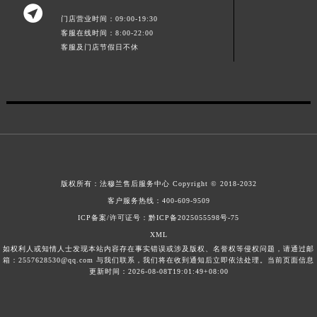

江西省南昌市红谷滩新区红谷中大道998号绿地双子塔（中央广场）A1座办公楼14层1407室法穆兰售后服务中心（需提前预约）
门店营业时间：09:00-19:30
江西省萍乡市安源区萍安北大道与康庄路交叉口法穆兰售后服务中心（需提前预约）
客服在线时间：8:00-22:00
客服及门店节假日不休
江西省上饶市信州区滨江西路法穆兰售后服务中心（需提前预约）
江西省新余市渝水区北湖西路法穆兰售后服务中心（需提前预约）
江西省宜春市袁州区中山中路法穆兰售后服务中心（需提前预约）
江西省鹰潭市月湖区胜利东路法穆兰售后服务中心（需提前预约）
山东省德州市德城区东风中路法穆兰售后服务中心（需提前预约）
山东省东营市东营区济南路法穆兰售后服务中心（需提前预约）
山东省济南市历下区经十路11111号华润中心写字楼（万象城）15层1508室法穆兰售后服务中心（需提前预约）
版权所有：
法穆兰售后服务中心
Copyright © 2018-2032
山东省济宁市任城区太白楼路法穆兰售后服务中心（需提前预约）
客户服务热线：
400-609-9509
山东省莱芜市文化南路8号银座商城名表维修一楼名表维修法穆兰售后服务中心（需提前预约）
ICP备案/许可证号：黔ICP备2025055598号-75
山东省临沂市兰山区解放路法穆兰售后服务中心（需提前预约）
XML
如权利人或知情人士发现本站内容存在事实错误或涉及版权、名誉权等侵权问题，请通过邮
山东省日照市东港区烟台路法穆兰售后服务中心（需提前预约）
箱：2557628530@qq.com 与我们联系，我们将在收到通知后立即依法处理。当前页面信息
山东省泰安市泰山区财源街道泰山大街法穆兰售后服务中心（需提前预约）
更新时间：2026-08-08T19:01:49+08:00
山东省威海市环翠区新威海路89号振华商厦一楼名表维修法穆兰售后服务中心（需提前预约）
山东省潍坊市奎文区东风东街法穆兰售后服务中心（需提前预约）