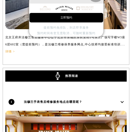
吉林省四平市铁东区紫气大路与南九经街交汇处法穆兰售后服务中心（需提前预约）
吉林省松原市宁江区五环大街法穆兰售后服务中心（需提前预约）
立即预约
吉林省通化市东昌区环通乡江南大街法穆兰售后服务中心（需提前预约）
提前预约免排队，到店即享服务
吉林省延边市延吉市解放路法穆兰售后服务中心（需提前预约）
预约时间有变无需取消，可随时重新预约
北京王府井法穆兰售后服务中心位于北京市东城区东长安街1号东方广场写字楼W3座
上
辽宁省鞍山市铁东区站前街法穆兰售后服务中心（需提前预约）
6层602室（需提前预约），是法穆兰维修保养服务网点,中心技师均接受标准培训....
（
辽宁省本溪市平山区胜利路法穆兰售后服务中心（需提前预约）
详情 >
辽宁省朝阳市双塔区新华路法穆兰售后服务中心（需提前预约）
辽宁省丹东市振兴区七经街法穆兰售后服务中心（需提前预约）
辽宁省抚顺市新抚区东一路法穆兰售后服务中心（需提前预约）
推荐阅读
辽宁省阜新市海州区解放大街法穆兰售后服务中心（需提前预约）
辽宁省葫芦岛市连山区中央路法穆兰售后服务中心（需提前预约）
辽宁省锦州市古塔区中央大街法穆兰售后服务中心（需提前预约）
1
法穆兰手表售后维修服务地点在哪里呢？
辽宁省辽阳市白塔区新运大街法穆兰售后服务中心（需提前预约）
辽宁省盘锦市兴隆台区石油大街法穆兰售后服务中心（需提前预约）
辽宁省铁岭市银州区南马路法穆兰售后服务中心（需提前预约）
辽宁省营口市站前区市府路与渤海大街交叉口法穆兰售后服务中心（需提前预约）