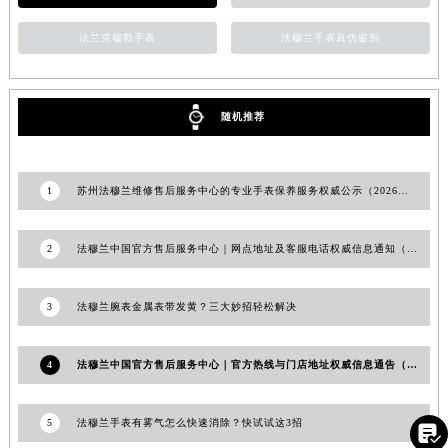
安徽省滁州市琅琊区南谯北路法穆兰售后服务中心（需提前预约）
法兰克穆勒手表
法穆兰手表真伪鉴别
安徽省阜阳市颍州区颍州北路法穆兰售后服务中心（需提前预约）
安徽省淮北市相山区淮海路法穆兰售后服务中心（需提前预约）
安徽省淮南市田家庵区国庆中路法穆兰售后服务中心（需提前预约）
随机推荐
安徽省黄山市屯溪区黄山西路法穆兰售后服务中心（需提前预约）
安徽省六安市金安区解放中路法穆兰售后服务中心（需提前预约）
安徽省马鞍山市雨山区湖南西路法穆兰售后服务中心（需提前预约）
1
苏州法穆兰维修售后服务中心的专业手表保养服务权威公示（2026年7月最新）
安徽省宿州市埇桥区人民中路法穆兰售后服务中心（需提前预约）
安徽省铜陵市铜官区石城大道法穆兰售后服务中心（需提前预约）
2
法穆兰中国官方售后服务中心｜网点地址及客服电话权威信息通知（2026年6月最新）
安徽省芜湖市镜湖区中山路步行街法穆兰售后服务中心（需提前预约）
安徽省宣城市宣州区叠嶂西路法穆兰售后服务中心（需提前预约）
3
法穆兰腕表金属表带发黄？三大妙招轻松解决
福建省龙岩市新罗区九一南路法穆兰售后服务中心（需提前预约）
福建省南平市建阳区人民西路法穆兰售后服务中心（需提前预约）
4
法穆兰中国官方售后服务中心｜官方热线与门店地址权威信息通告（2026年6月最新）
福建省宁德市蕉城区天湖东路法穆兰售后服务中心（需提前预约）
福建省莆田市城厢区霞林街道荔华东大道法穆兰售后服务中心（需提前预约）
5
法穆兰手表有雾气怎么快速消除？快试试这3招

福建省三明市三元区东乾二路法穆兰售后服务中心（需提前预约）