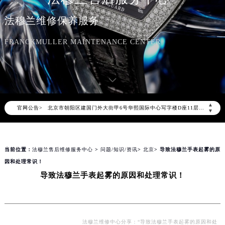
法穆兰维修保养服务
FRANCKMULLER MAINTENANCE CENTER
2026年8月法穆兰中国区售后服务网络优化升级公告
2026年8月法穆兰全国官方售后客户服务热线：400-609-9509
法穆兰官方全国统一服务热线400-609-9509，服务覆盖中国大陆、香港、澳门、台湾全部区域（非大陆需加拨“+86”）
2026年8月法穆兰售后服务中心最新网点地址：
▲
官网公告>
北京市朝阳区建国门外大街甲6号华熙国际中心写字楼D座11层1102室（北京总部）（需提前预约）
▼
北京市东城区东长安街1号东方广场写字楼W3座6层602室（需提前预约）
天津市和平区赤峰道136号天津国际金融中心写字楼26层2603室（需提前预约）
当前位置：
法穆兰售后维修服务中心
>
问题/知识/资讯
>
北京
> 导致法穆兰手表起雾的原
上海市徐汇区虹桥路3号港汇中心写字楼2座37层3705室（需提前预约）
因和处理常识！
上海市黄浦区南京东路299号宏伊国际广场写字楼8层806室（需提前预约）
导致法穆兰手表起雾的原因和处理常识！
南京市秦淮区中山南路1号（新街口）南京中心写字楼22层C1-1室（需提前预约）
常州市新北区龙锦路1590号现代传媒中心写字楼5号楼10层1008室（需提前预约）
徐州市鼓楼区淮海东路29号苏宁广场IFC国际金融中心写字楼35层3508室（需提前预约）
扬州市邗江区国展路29号星耀天地写字楼1号楼18层1803室（需提前预约）
法穆兰维修中心分享：“导致法穆兰手表起雾的原因和处