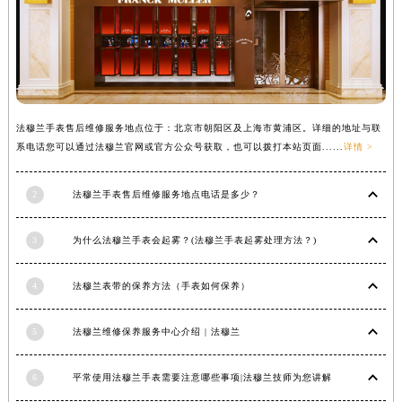
辽宁省沈阳市沈河区中街路137号亨得利名表维修授权店1楼法穆兰售后服务中心（需提前预约）
辽宁省沈阳市沈河区中街路83号亨得利名表维修授权店1楼法穆兰售后服务中心（需提前预约）
北京市朝阳区建国门外大街甲6号华熙国际中心D座11层1102室法穆兰售后服务中心（北京总部）（需提前预约）
北京市东城区东长安街1号王府井东方广场W3座6层602室法穆兰售后服务中心（需提前预约）
河北省保定市竞秀区朝阳北大街北国先天下法穆兰售后服务中心（需提前预约）
法穆兰手表售后维修服务地点位于：北京市朝阳区及上海市黄浦区。详细的地址与联
内蒙古自治区阿拉善盟市左旗土尔扈特大街法穆兰售后服务中心（需提前预约）
系电话您可以通过法穆兰官网或官方公众号获取，也可以拨打本站页面......
详情 >
内蒙古自治区巴彦淖尔市临河区新华街法穆兰售后服务中心（需提前预约）
内蒙古自治区包头市青山区幸福路甲3号王府井百货名表维修法穆兰售后服务中心（需提前预约）
2
法穆兰手表售后维修服务地点电话是多少？
内蒙古自治区赤峰市红山区哈达街法穆兰售后服务中心（需提前预约）
3
为什么法穆兰手表会起雾？(法穆兰手表起雾处理方法？)
内蒙古自治区鄂尔多斯市东胜区伊金霍洛街法穆兰售后服务中心（需提前预约）
内蒙古自治区呼伦贝尔市海拉尔区中央街法穆兰售后服务中心（需提前预约）
4
法穆兰表带的保养方法（手表如何保养）
内蒙古自治区通辽市科尔沁区明仁大街法穆兰售后服务中心（需提前预约）
内蒙古自治区乌海市海勃湾区人民南路法穆兰售后服务中心（需提前预约）
5
法穆兰维修保养服务中心介绍 | 法穆兰
内蒙古自治区乌兰察布市集宁区恩和大街法穆兰售后服务中心（需提前预约）
内蒙古自治区锡林郭勒盟市锡林浩特市光明街与额尔敦路交叉口法穆兰售后服务中心（需提前预约）
6
平常使用法穆兰手表需要注意哪些事项|法穆兰技师为您讲解
内蒙古自治区兴安盟市乌兰浩特市兴安大街法穆兰售后服务中心（需提前预约）