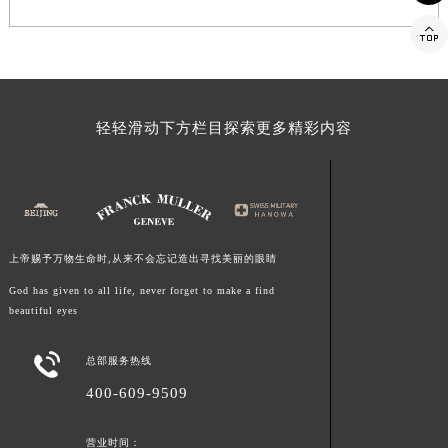
福建省漳州市龙文区步港路法穆兰售后服务中心（需提前预约）

江苏省常州市新北区龙锦路1590号现代传媒中心5号楼10层1008室法穆兰售后服务中心（需提前预约）
江苏省淮安市清江浦区淮海北路法穆兰售后服务中心（需提前预约）
江苏省连云港市海州区通灌北路法穆兰售后服务中心（需提前预约）
轻轻滑动下方栏目探索更多精彩内容
江苏省南京市秦淮区中山南路1号南京中心22层22-C1-C3室法穆兰售后服务中心（需提前预约）
江苏省宿迁市宿城区西湖路法穆兰售后服务中心（需提前预约）
江苏省泰州市海陵区永定东路399号置地商务中心东塔（华润万象城）17层1706室法穆兰售后服务中心（需提前预约）
江苏省徐州市鼓楼区淮海东路29号苏宁广场IFC国际金融中心35层3508室法穆兰售后服务中心（需提前预约）
江苏省盐城市盐都区世纪大道5号盐城金融城写字楼1号楼16层1604室法穆兰售后服务中心（需提前预约）
上帝赐予万物生命时,从来不会忘记造出寻找美丽的眼睛
江苏省扬州市邗江区国展路29号星耀天地写字楼1号楼18层1803室法穆兰售后服务中心（需提前预约）
God has given to all life, never forget to make a find
江苏省镇江市京口区中山东路法穆兰售后服务中心（需提前预约）
beautiful eyes
江西省抚州市临川区赣东大道法穆兰售后服务中心（需提前预约）
江西省赣州市章贡区文清路法穆兰售后服务中心（需提前预约）

总部服务热线
江西省吉安市吉州区井冈山大道法穆兰售后服务中心（需提前预约）
400-609-9509
江西省景德镇市珠山区珠山中路法穆兰售后服务中心（需提前预约）
江西省九江市浔阳区浔阳路法穆兰售后服务中心（需提前预约）
营业时间：