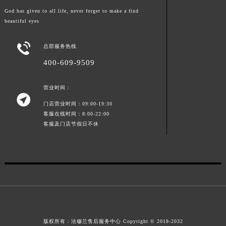
青海省海北藏族自治州海晏县将军路法穆兰售后服务中心（需提前预约）
God has given to all life, never forget to make a find
beautiful eyes
青海省海东市乐都区滨河路法穆兰售后服务中心（需提前预约）
青海省海南藏族自治州共和县青海湖大街法穆兰售后服务中心（需提前预约）

总部服务热线
青海省海西蒙古族藏族自治州德令哈市柴达木路法穆兰售后服务中心（需提前预约）
400-609-9509
青海省黄南藏族自治州同仁市德合隆路法穆兰售后服务中心（需提前预约）
青海省西宁市城西区海湖新区西关大道法穆兰售后服务中心（需提前预约）
营业时间：
青海省玉树藏族自治州结古镇胜利路法穆兰售后服务中心（需提前预约）

门店营业时间：09:00-19:30
陕西省安康市汉滨区金州路法穆兰售后服务中心（需提前预约）
客服在线时间：8:00-22:00
陕西省宝鸡市渭滨区经二路法穆兰售后服务中心（需提前预约）
客服及门店节假日不休
陕西省汉中市汉台区北大街法穆兰售后服务中心（需提前预约）
陕西省商洛市商州区州城街法穆兰售后服务中心（需提前预约）
陕西省铜川市王益区红旗街法穆兰售后服务中心（需提前预约）
陕西省渭南市临渭区东风大街法穆兰售后服务中心（需提前预约）
陕西省咸阳市秦都区沣西新城统一西路与白马河路交汇处法穆兰售后服务中心（需提前预约）
陕西省延安市宝塔区中心街法穆兰售后服务中心（需提前预约）
版权所有：
法穆兰售后服务中心
Copyright © 2018-2032
陕西省榆林市榆阳区长兴路法穆兰售后服务中心（需提前预约）