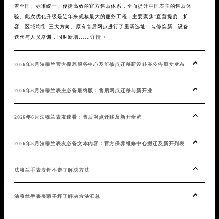
盖全国、标准统一、便捷高效的官方售后体系，全面提升中国表主的售后体
优化
湖南省郴州市北湖区国庆北路法穆兰售后服务中心（需提前预约）
验。此次优化升级是近年来规模最大的服务工程，主要聚焦“直营提质、扩
了覆
湖南省衡阳市雁峰区解放路法穆兰售后服务中心（需提前预约）
容、区域均衡”三大方向。原有售后网点进行了重新选址、装修焕新、设备
后体
湖南省怀化市鹤城区迎丰中路法穆兰售后服务中心（需提前预约）
迭代与人员培训，同时新增......
详情 >
全国网
湖南省娄底市娄星区长青街法穆兰售后服务中心（需提前预约）
湖南省邵阳市双清区东风路法穆兰售后服务中心（需提前预约）
2026年6月法穆兰官方保养服务中心及维修点迁移新设补充公告原文发布
20
湖南省湘潭市雨湖区莲城大道法穆兰售后服务中心（需提前预约）
公示
2026年6月法穆兰表主必备最终版：售后网点迁移与新开业
湖南省益阳市赫山区桃花仑路法穆兰售后服务中心（需提前预约）
湖南省永州市冷水滩区永州大道与中兴路交叉口法穆兰售后服务中心（需提前预约）
20
2026年6月法穆兰表友速看：售后网点迁移及新开全览
湖南省岳阳市岳阳楼区东茅岭路法穆兰售后服务中心（需提前预约）
湖南省张家界市永定区解放路法穆兰售后服务中心（需提前预约）
公开
2026年5月法穆兰表友必备文本内容：官方保养维修中心搬迁及新开列表
湖南省长沙市芙蓉区建湘路393号世茂环球金融中心写字楼10层1013室法穆兰售后服务中心（需提前预约）
湖南省株洲市芦淞区建设南路法穆兰售后服务中心（需提前预约）
20
法穆兰手表表针不走了解决方法
甘肃省白银市白银区北京路法穆兰售后服务中心（需提前预约）
甘肃省定西市安定区解放路法穆兰售后服务中心（需提前预约）
20
法穆兰手表表蒙子坏了解决方法汇总
甘肃省敦煌市沙州镇阳关中路法穆兰售后服务中心（需提前预约）
甘肃省合作市人民街法穆兰售后服务中心（需提前预约）